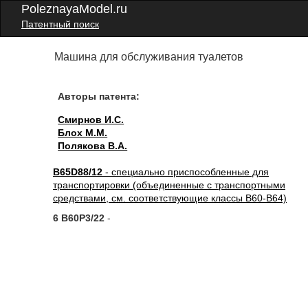
PoleznayaModel.ru
Патентный поиск
Машина для обслуживания туалетов
Авторы патента:
Смирнов И.С.
Блох М.М.
Полякова В.А.
B65D88/12
- специально приспособленные для
транспортировки (объединенные с транспортными
средствами, см. соответствующие классы B60-B64)
6 B60P3/22
-