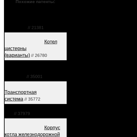
Похожие патенты:
Котел
железнодорожной
цистерны
// 21381
Котел
цистерны
(варианты)
// 26780
Конструкция цистерны для
горючего
// 35001
Транспортная
система
// 35772
Бак
// 37979
Корпус
котла железнодорожной