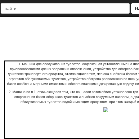
Н
1. Машина для обслуживания туалетов, содержащая установленные на шас
приспособлениями для их заправки и опорожнения, устройство для обогрева ба
двигателя транспортного средства, отличающаяся тем, что она снабжена блоком 
агрегатов обслуживаемых туалетов, устройство обогрева расположено во всех у
баков снабжена мерными емкостями, обеспечивающими дозированную подачу жидк
2. Машина по п.1, отличающаяся тем, что на шасси автомобиля установлено три 
опорожнения баков-сборников туалетов и снабжен вакуумным насосом, а два
обслуживаемых туалетов водой и моющим средством, при этом каждый и