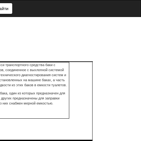
айти
си транспортного средства баки с
ков, соединенное с выхлопной системой
технического диагностирования систем и
становленных на машине баках, а часть
ости из этих баков в емкости туалетов.
бака, один из которых предназначен для
 других предназначены для заправки
з них снабжен мерной емкостью.