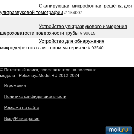
Сканирующая микрофонная решётка для
ультразвуковой томографии
// 154007
Устройство ультразвукового измерения
шероховатости поверхности трубы
// 99615
Устройство для обнаружения
микродефектов в листовом материале
// 93540
2548173
.
© Патентный поиск, поиск патентов на полезные
модели - PoleznayaModel.RU 2012-2024
Игромания
Политика конфиденциальности
Реклама на сайте
Вход/Регистрация