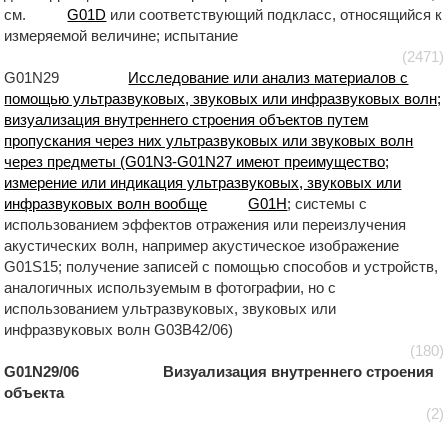
см.
G01D
или соответствующий подкласс, относящийся к
измеряемой величине; испытание
(2471)
G01N29
Исследование или анализ материалов с
помощью ультразвуковых, звуковых или инфразвуковых волн;
визуализация внутреннего строения объектов путем
пропускания через них ультразвуковых или звуковых волн
через предметы (G01N3-G01N27 имеют преимущество;
измерение или индикация ультразвуковых, звуковых или
инфразвуковых волн вообще
G01H
; системы с
использованием эффектов отражения или переизлучения
акустических волн, например акустическое изображение
G01S15; получение записей с помощью способов и устройств,
аналогичных используемым в фотографии, но с
использованием ультразвуковых, звуковых или
инфразвуковых волн G03B42/06)
(180)
G01N29/06 Визуализация внутреннего строения
объекта
(2)