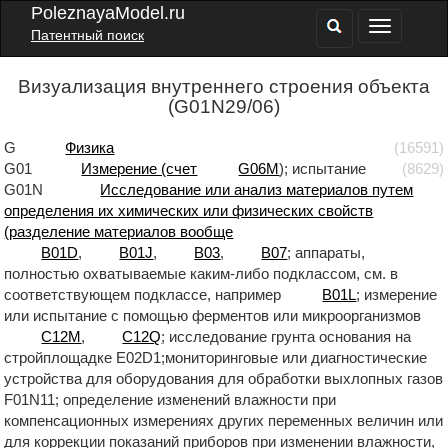
PoleznayaModel.ru
Патентный поиск
Визуализация внутреннего строения объекта
(G01N29/06)
G
Физика
(16591)
G01
Измерение (счет
G06M
); испытание
(8629)
G01N
Исследование или анализ материалов путем
определения их химических или физических свойств
(разделение материалов вообще
B01D
,
B01J
,
B03
,
B07
; аппараты,
полностью охватываемые каким-либо подклассом, см. в
соответствующем подклассе, например
B01L
; измерение
или испытание с помощью ферментов или микроорганизмов
C12M
,
C12Q
; исследование грунта основания на
стройплощадке E02D1;мониторинговые или диагностические
устройства для оборудования для обработки выхлопных газов
F01N11; определение изменений влажности при
компенсационных измерениях других переменных величин или
для коррекции показаний приборов при изменении влажности,