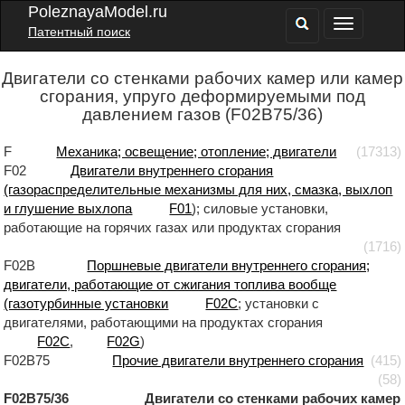
PoleznayaModel.ru
Патентный поиск
Двигатели со стенками рабочих камер или камер
сгорания, упруго деформируемыми под
давлением газов (F02B75/36)
F
Механика; освещение; отопление; двигатели
(17313)
F02
Двигатели внутреннего сгорания
(газораспределительные механизмы для них, смазка, выхлоп
и глушение выхлопа
F01
); силовые установки,
работающие на горячих газах или продуктах сгорания
(1716)
F02B
Поршневые двигатели внутреннего сгорания;
двигатели, работающие от сжигания топлива вообще
(газотурбинные установки
F02C
; установки с
двигателями, работающими на продуктах сгорания
F02C
,
F02G
)
F02B75
Прочие двигатели внутреннего сгорания
(415)
(58)
F02B75/36 Двигатели со стенками рабочих камер