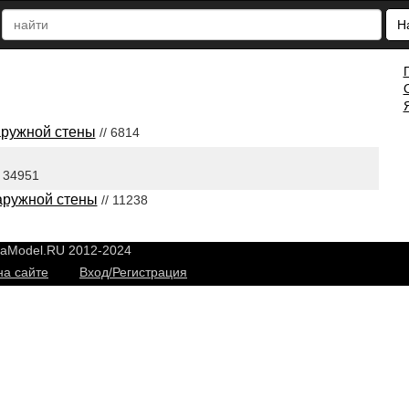
Н
аружной стены
// 6814
/ 34951
аружной стены
// 11238
yaModel.RU 2012-2024
на сайте
Вход/Регистрация