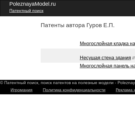
PoleznayaModel.ru
Патентный поиск
Патенты автора Гуров Е.П.
Многослойная кладка н
Несущая стена здания
/
Многослойная панель н
© Патентный поиск, поиск патентов на полезные модели - Polezna
Игромания
Политика конфиденциальности
Реклама 