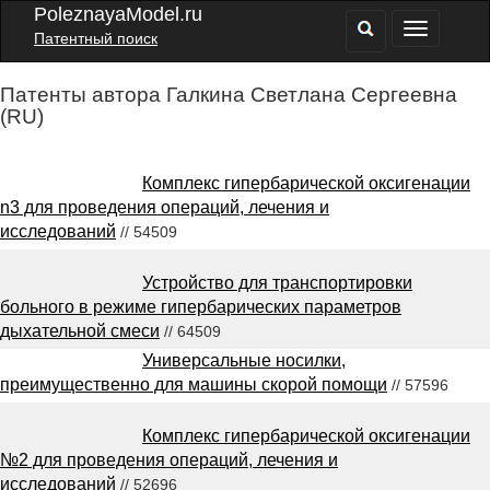
PoleznayaModel.ru
Патентный поиск
Патенты автора Галкина Светлана Сергеевна
(RU)
Комплекс гипербарической оксигенации
n3 для проведения операций, лечения и
исследований
// 54509
Устройство для транспортировки
больного в режиме гипербарических параметров
дыхательной смеси
// 64509
Универсальные носилки,
преимущественно для машины скорой помощи
// 57596
Комплекс гипербарической оксигенации
№2 для проведения операций, лечения и
исследований
// 52696