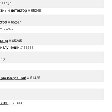
/ 65249
тный детектор
// 65248
ктор
// 65247
// 65246
ктор
// 65245
 излучений
// 59268
440
щих излучений
// 51425
ктор
// 76141