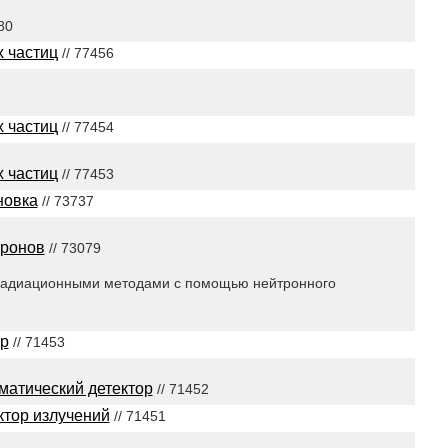
80
х частиц
// 77456
х частиц
// 77454
х частиц
// 77453
новка
// 73737
тронов
// 73079
 радиационными методами с помощью нейтронного
ор
// 71453
матический детектор
// 71452
ктор излучений
// 71451