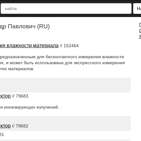
Н
др Павлович (RU)
ния влажности материала
// 152464
 предназначенным для бесконтактного измерения влажности
я, и может быть использована для экспрессного измерения
угих материалов.
ктор
// 79683
ии ионизирующих излучений. .
ктор
// 79682
81