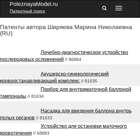
PoleznayaModel.ru
Патентный поиск
Патенты автора Ширяева Марина Николаевна
(RU)
Лечебно-диагностическое устройство
послеродовых осложнений
// 86864
Акушерско-гинекологический
кровоостанавливающий комплекс
// 81635
Прибор для внутриматочной баллоной
тампонады
// 81634
Насадка для введения баллона внутрь
полых органов
// 81633
Устройство для остановки маточного
кровотечения
// 68883