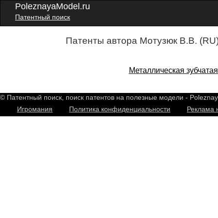
PoleznayaModel.ru
Патентный поиск
Патенты автора Мотузюк В.В. (RU
Металлическая зубчатая
© Патентный поиск, поиск патентов на полезные модели - Polezna
Игромания
Политика конфиденциальности
Реклама 