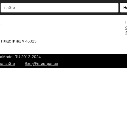
Н
)
 пластина
// 46023
yaModel.RU 2012-2024
на сайте
Вход/Регистрация