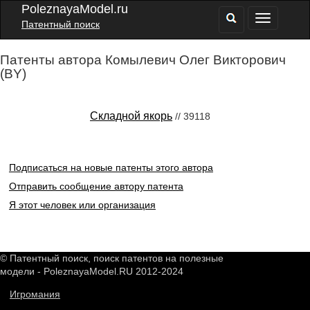
PoleznayaModel.ru
Патентный поиск
Патенты автора Комылевич Олег Викторович
(BY)
Складной якорь
// 39118
Подписаться на новые патенты этого автора
Отправить сообщение автору патента
Я этот человек или организация
© Патентный поиск, поиск патентов на полезные
модели - PoleznayaModel.RU 2012-2024
Игромания