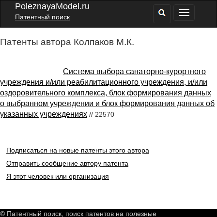
PoleznayaModel.ru
Патентный поиск
Патенты автора Колпаков М.К.
Система выбора санаторно-курортного
учреждения и/или реабилитационного учреждения, и/или
оздоровительного комплекса, блок формирования данных
о выбранном учреждении и блок формирования данных об
указанных учреждениях
// 22570
Подписаться на новые патенты этого автора
Отправить сообщение автору патента
Я этот человек или организация
© Патентный поиск, поиск патентов на полезные