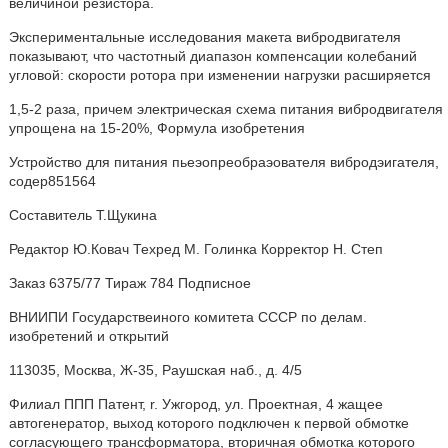
величиной резистора.
Экспериментальные исследования макета вибродвигателя
показывают, что частотный диапазон компенсации колебаний
угловой: скорости ротора при изменении нагрузки расширяется
1,5-2 раза, причем электрическая схема питания вибродвигателя
упрощена на 15-20%, Формула изобретения
Устройство для питания пьеэопреобраэователя вибродэигателя,
содер851564
Составитель Т.Щукина
Редактор Ю.Ковач Техред М. Голинка Корректор Н. Степ
Заказ 6375/77 Тираж 784 Подписное
ВНИИПИ Государствеиного комитета СССР по делам.
изобретений и открытий
113035, Москва, Ж-35, Раушская наб., д. 4/5
Филиал ППП Патент, r. Ужгород, ул. Проектная, 4 жащее
автогенератор, выход которого подключен к первой обмотке
согласующего трансформатора, вторичная обмотка которого