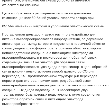
Кроме того, электрическая схема устройства является
относительно сложной.
Цель изобретения - расширение частотного диапазона
компенсации коле30 баний угловой скорости ротора при
851564 изменении нагрузки и упрощение электрической схемы.
Поставленная цель достигается тем, что в устройство для
питания пьезопреобразователя вибродвигателя, со.держащее
автогенератор, выход когорого подключен к первичной обмотке
согласующего трансформатора, вторичная обмотка которого
непосредственно соединена с питающими электродами
пьезопреобразователя и резистором цепи обратной связи,
содержащей так- lO же электро @я обратной связи
пьезопреобразователя, два диода и транзистор, в цепь обратной
связи дополнительно включен второй транзистор СО р-и
переходов, 15 . противоположной структуре р-и переходов
первого тран зистора, причем электрод обратной связи
пьезонреобразователя через два параллельно и противоположно
соединенных диода подсоединен к коллекторам двух
транзисторов, базы которых подключены к точке соединения
резистора обратной связи и питающего электрода
пьеэопреобразователя.