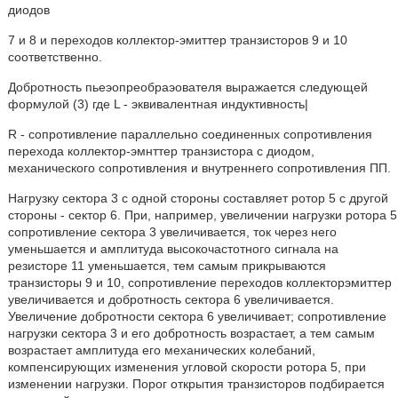
диодов
7 и 8 и переходов коллектор-эмиттер транзисторов 9 и 10
соответственно.
Добротность пьеэопреобраэователя выражается следующей
формулой (3) где L - эквивалентная индуктивность|
R - сопротивление параллельно соединенных сопротивления
перехода коллектор-эмнттер транзистора с диодом,
механического сопротивления и внутреннего сопротивления ПП.
Нагрузку сектора 3 с одной стороны составляет ротор 5 с другой
стороны - сектор 6. При, например, увеличении нагрузки ротора 5
сопротивление сектора 3 увеличивается, ток через него
уменьшается и амплитуда высокочастотного сигнала на
резисторе 11 уменьшается, тем самым прикрываются
транзисторы 9 и 10, сопротивление переходов коллекторэмиттер
увеличивается и добротность сектора 6 увеличивается.
Увеличение добротности сектора 6 увеличивает; сопротивление
нагрузки сектора 3 и его добротность возрастает, а тем самым
возрастает амплитуда его механических колебаний,
компенсирующих изменения угловой скорости ротора 5, при
изменении нагрузки. Порог открытия транзисторов подбирается