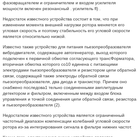
фаэовращателем и ограничителем и входом усилителя
мощности включен резонансный . усилитель fl) .
Недостаток известного устройства состоит в том, что при
изменении момента внешней нагрузки ротора меняется его
угловая скорость и поэтому стабильность его угловой скорости
является относительно низкой.
Известно также устройство для питания пьезопреобразователя
вибродвигателя, содержащее автогенератор, выход которого
подключен к первичной обмотке согласующего трансФорматора,
вторичная обмотка которого со10 единена с питающими
электродами пьезопреобразователя и резистором цепи обратной
связи, содержащей также электроды обратной связи
пьеэопреобраэователя, два диода и транэистор. Причем оно
снабжено последова1 тельно соединенными амплитудным
детектором и фильтром, включенным между входом блока
управления и точкой соединения цепи обратной связи, резистора
и пьезопреобразователя (2).
Недостатком известного устройства является ограниченный
частотный диапазон компенсации колебаний угловой скорости
ротора иэ-эа интегрирования сигнала в фильтре нижних частот.