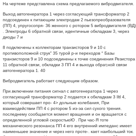
На чертеже представлена схема предлагаемого вибродвигателя.
Выход автогенератора 1 через согласующий трансформатор 2
подсоединен к питающим электродам 2 пьезопреобразователя
(ПП) 4, упругосопря- 36 женного с ротором 5 вибродвигателя (ВД)
. Электроды 6 обратной связи, идентичные обкладкам 3, через
диоды 7 и
8 подключены к коллекторам транзисторов 9 и 10 с
противоположной струк" 35 турой р-и переходов ° Базы
транзисторов 9 и 10 подсоединены к точке соединения Резистора
11 обратной связи, обкладки 3 ПП 4 и выхода обрат,ной связи
автогенератора 1. 40
Вибродвигатель работает следующим образом.
При.включении питания сигнал с автогенератора 1 через
согласующий трансформатор 2 подается к обкладкам 3 Iltl 4,
который совершает про- 4> дольные колебания, При
взаимодействии ПП 4 с ротором 5 иэ-эа сил сухого трения.
последнему сообщается момент вращения и он вращается с
определенной угловой скоростьюЮ . При час-Я тоте
механического резонанса ПП 4 его внутренний импеданс имеет
наименьшее значение и через него проте-. кает наибольший ток.