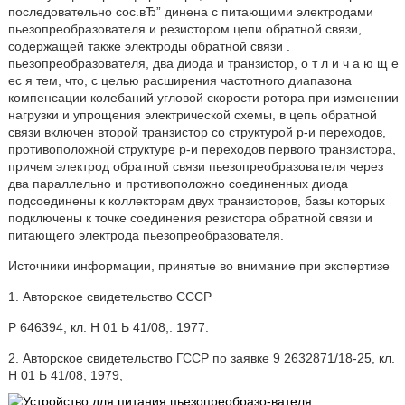
последовательно сос.вЂ” динена с питающими электродами
пьезопреобразователя и резистором цепи обратной связи,
содержащей также электроды обратной связи .
пьезопреобразователя, два диода и транзистор, о т л и ч а ю щ е
ес я тем, что, с целью расширения частотного диапазона
компенсации колебаний угловой скорости ротора при изменении
нагрузки и упрощения электрической схемы, в цепь обратной
связи включен второй транзистор со структурой р-и переходов,
противоположной структуре р-и переходов первого транзистора,
причем электрод обратной связи пьезопреобразователя через
два параллельно и противоположно соединенных диода
подсоединены к коллекторам двух транзисторов, базы которых
подключены к точке соединения резистора обратной связи и
питающего электрода пьезопреобразователя.
Источники информации, принятые во внимание при экспертизе
1. Авторское свидетельство СССР
Р 646394, кл. Н 01 Ь 41/08,. 1977.
2. Авторское свидетельство ГССР по заявке 9 2632871/18-25, кл.
Н 01 Ь 41/08, 1979,