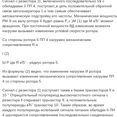
Сигнал с резистора 11, включенного последовательно 5$ с
обкладками 3 ПП 4, поступает„в цепь положительной обратной
связи автогенератора 1 и тем самым обеспечивает
автоматическую подстройку его частоты. Механическая мощность
РМ ® на валу ротора 4 будет равна Р„= )М (1) где М вЂ” момент
вращения, При постоянной мощности ВД изменение момента
нагрузки вызывает изменение угловой скорости ротора.
Со стороны ротора 5 ПП 4 нагружен механическим
сопротивлением R н
I (2)
Ы Р где R вЂ” - радиус ротора 5.
Иэ формулы (2) видно, что изменение нагрузки И ротора
вызывает изменение механического сопротивления нагрузки ПП
4 со стороны ротора 5.
Сигнал с резистора 11 поступает также к базам транзисторов 9 и
10 ° Отрицательный полупериод высокочастотного сигнала с
резистора ll открывает транзистор 9, а положительные
полупериоды вЂ” транзистор 10. Таким образом, во время
каждого полупериода колебаний сигнала питания обкладки б ПН
4 шунтируются сопротивлением последовательно соединенных