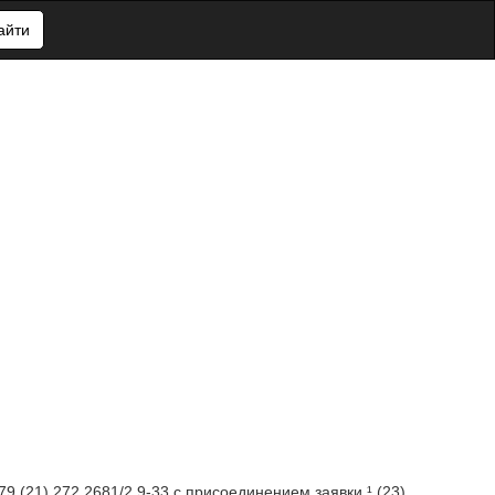
айти
79 (21) 272 2681/2 9-33 с присоединением заявки ¹ (23)