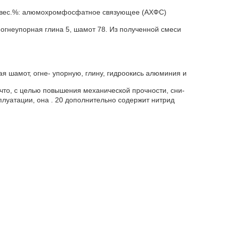
а, вес.%: алюмохромфосфатное связующее (АХФС)
, огнеупорная глина 5, шамот 78. Из полученной смеси
я шамот, огне- упорную, глину, гидроокись алюминия и
 что, с целью повышения механической прочности, сни-
луатации, она . 20 дополнительно содержит нитрид