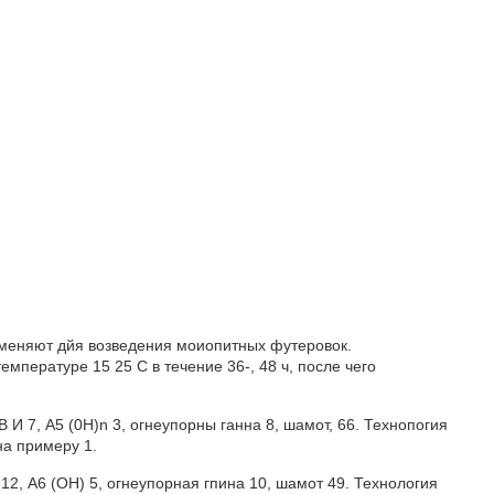
меняют дйя возведения моиопитных футеровок.
мпературе 15 25 С в течение 36-, 48 ч, после чего
 И 7, А5 (0H)n 3, огнеупорны ганна 8, шамот, 66. Технопогия
а примеру 1.
12, А6 (ОН) 5, огнеупорная гпина 10, шамот 49. Технология