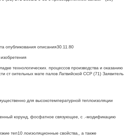
ата опубликования описания30.11.80
ры изобретения
ладке технологических. процессов производства и оказанию
и ст оительных мате палов Латвийской ССР (71) Заявитель
имущественно для высокотемпературной теплоизоляции
ленный корунд, фосфатное связующее, с .-модификацию
изкие теп10 лоиэоляционные свойства,, а также