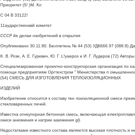
Приоритет (5! )М. Кл.
С 04 В 33122!
11аударстеенавй комитет
СССР йе делаи нзобретений в открытия
Опубликовано 30.11.80. Бюллетень № 44 (53) УДК666.97 (088.8) Д
K. В. Розе, A. Е. Гуревич, Ю. Г. L!yaepos и И. Г. Лудеров (72) Авто
Специализированная проектно-конструкторская организация по на
помощи предприятиям Оргтехстром " Министерства п омышленност
(54) СМЕСЬ ДЛЯ ИЗГОТОВЛЕНИЯ ТЕПЛОИЗОЛЯЦИОННЫХ
ИЗДЕЛИЙ
Изобретение относится к составу тен лоиэоляционной смеси пре
стекловаренных печей.
Известна огнеупорная бетонная смесь, включающая електроплав
окиси анюминия и натрии ааюминия gl).
Недостатками известного состава являются высокая плотность и н