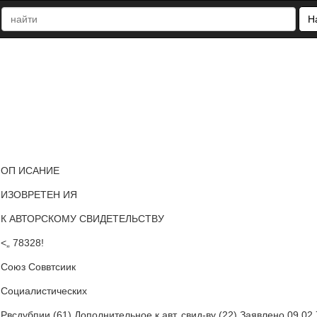
Н
ОП ИСАНИЕ
ИЗОВРЕТЕН ИЯ
К АВТОРСКОМУ СВИДЕТЕЛЬСТВУ
<„ 78328!
Союз Соввтсиик
Социалистических
Рвсдубпии (61) Дополнительное к авт, свид-ву (22) Заявлено 09.02.