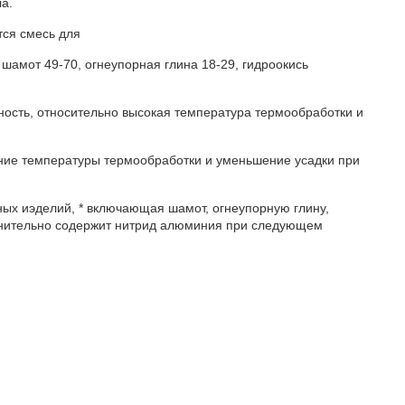
а.
тся смесь для
шамот 49-70, огнеупорная глина 18-29, гидроокись
ность, относительно высокая температура термообработки и
ние температуры термообработки и уменьшение усадки при
нных иэделий, * включающая шамот, огнеупорную глину,
нительно содержит нитрид алюминия при следующем