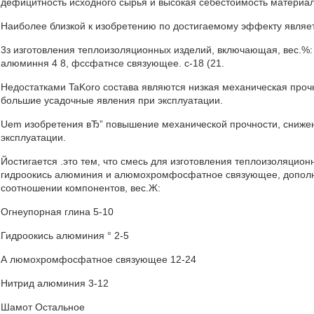
дефицитность исходного сырья и высокая себестоимость материал
Наиболее близкой к изобретению по достигаемому эффекту являе
3з изготовления теплоизоляционных изделий, включающая, вес.%: 
алюминня 4 8, фссфатнсе связующее. с-18 (21.
Недостатками TaKoro состава являются низкая механическая проч
большие усадочные явления при эксплуатации.
Uem изобретения вЂ” повышение механической прочности, сниже
эксплуатации.
Йостигается .это тем, что смесь для изготовления теплоизоляцио
гидроокись алюминия и алюмохромфосфатное связующее, допол
соотношении компонентов, вес.Ж:
Огнеупорная глина 5-10
Гидроокись алюминия ° 2-5
А люмохромфосфатное связующее 12-24
Нитрид алюминия 3-12
Шамот Остальное