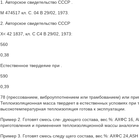
1. Авторское свидетельство CCCP .
М 474517 кл. С. 04 В 29/02, 1973.
2. Авторское свидетельство СССР
Х< 42 1837, кл. С С4 В 29/02, 1973:
560
0,38
Естественное твердеяие при .
590
0,39
78 (прессованием, виброуппотнением или трамбованием) или при
Теплоизоляционная масса твердеет в естественных усповиях при те
высокотемпературная теплоизопяция готова к эксппуатации.
Пример 2. Готовят смесь сле- дующего состава, вес.%: АХФС 16, АВ
приготовления и применения теплоизоляционной массы аналогичн
Пример 3. Готовят смесь следу щего состава, вес.%: АХФС 24,ASH 