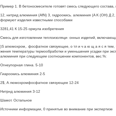
Пример 1. В бетоносмесителе готовят смесь следующего состав
12, нитрид алюминия (AfN) 3, гидроокись. алюминия (A K (ОН) Д 2
формуют иэделия известными способами
3281,41 К 15-25 ормула изобретения
Смесь для изготовлении теплоизоляци- онных издепий, включающа
)S апюмохром,. фосфатное связующее, о тл и ч а ю щ а я с я тем,
жения температуры термообработки и уменьшения усадки при эксп
алюминия при следующем соотношении компонентов, вес.%:
Огнеупорная глина. 5-10
Гиароокись алюминия 2-5
2$, А люмохромфосфатное связующее 12-24
Нитрнд алюминия 3-12
Шамот. Остапьное
Источники информации, 0 принятые во внимание при экспертизе