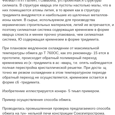
Филиал ППП Патент, r.Óæãoðîä, ул.Проектная,4 структуры
силиката. В структуре кварца эти пустоты настолько малы, что в
них помещаются атомы лития, в то время как в структуру
тридимита внедряются и наибольшие из щелочных металлов-
ионы калия. В сырье, используемом для производства
керамических строительных материалов, литий ие встречается, и
поэтому силикатная система содержащая кремнезем в форме
кварца слоиста и менее прочно упакована, чем силикатная
система, Ю содержащая кремнезем в форме тридимита.
При плановом медленном охлаждении от максимальной
температуры обжига до Т 760ОС, как зто рекоменду- 15 ется в
прототипе, происходит обратный полимерный переход
кремнезема из (к -тридимита в ас -кварц, т.е. опять наблюдается
полная перестройка кристаллической решетки. При доста- щ
точно же резком охлаждении в этом температурном периоде
обратный переход не осуществляется, кремнезем остается в
форме с6 -тридимита.
Изобретенме иллюстрируется конкре- 5 тиьвл примером.
Пример осуществления способа обжига.
Проводилась промышленная проверка предлагаемого способа
обжига на тун- нельной печи конструкции Союзгипрострома.