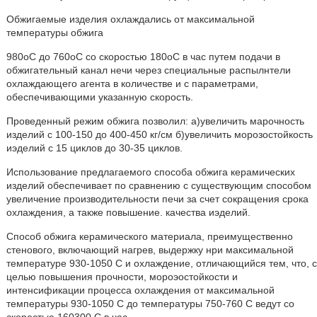
Обжигаемые изделия охлаждались от максимальной
температуры обжига
980оС до 760оС со скоростью 180оС в час путем подачи в
обжигательный канал нечи через специальные распылнтели
охлаждающего агента в количестве и с параметрами,
обеспечивающими указанную скорость.
Проведенный режим обжига позволил: а)увеличить марочность
изделий с 100-150 до 400-450 кг/см б)увеличить морозостойкость
иэделий с 15 циклов до 30-35 циклов.
Использование предлагаемого способа обжига керамических
изделий обеспечивает по сравнению с существующим способом
увеличение производительности печи за счет сокращения срока
охлаждения, а также повышение. качества иэделий.
Способ обжига керамического материала, преимущественно
стенового, включающий нагрев, выдержку нри максимальной
температуре 930-1050 C и охлаждение, отличающийся тем, что, с
целью повышения прочности, мороэостойкости и
интенсификации процесса охлаждения от максимальной
температуры 930-1050 С до температуры 750-760 С ведут со