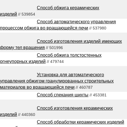
Способ обжига керамических
изделий
// 539854
Способ автоматического управления
процессом обжига во вращающейся печи
// 537980
Способ изготовления изделий имеющих
форму тел вращения
// 501996
Способ обжига толстостенных
огнеупорных изделий
// 479744
Установка для автоматического
управления обжигом гранулированных строительных
материалов во вращающейся печи
// 460787
Способ спекания шихты
// 453381
Способ изготовления керамических
изделий
// 440360
Способ обработки керамических изделий