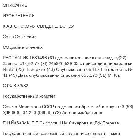
ОПИСАНИЕ
ИЗОБРЕТЕНИЯ
К АВТОРСКОМУ СВИДЕТЕЛЬСТВУ
Союз Советсиик
СОциапиетичееиих
РЕСПУбПИК 1631496 (61) дополнительное к авт. свид-ву(22)
Заявлено14,02.77 (2I) 2459263/29-33 с присоединением заявки
№вЂ” (23) Приоритет(43) Опубликовано 05.1178, Бюллетень №
41 (45) Дата опубликования описания 053.178 (51) М. Кл.
С 04 В 33/32
Государственный комитет
Совета Министров СССР но делан изобретений и открытий (5З)
УДК 666 . 34 2. 3 (088.8) (72) Автори изобретения
E.H.Ñàõàðoâ, E Е.Сысоров, Н.М.Сахарова и.,В;К.Егерева
Государственный всесоюзный научно-исследовать;-тскяи