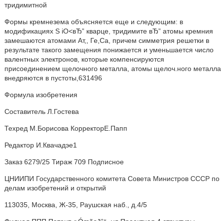
тридимитной
Формы кремнезема объясняется еще и следующим: в
модификациях S iO<вЂ” кварце, тридимите вЂ” атомы кремния
замешаются атомами Ат,, Ге,Са, причем симметрия решетки в
результате такого замещения понижается и уменьшается число
валентных электронов, которые компенсируются
присоединением щелочного металла, атомы щелоч.ного металла
внедряются в пустоты,631496
Формула изобретения
Составитель Л.Гостева
Техред М.Борисова КорректорЕ.Папп
Редактор И.Квачадэе1
Заказ 6279/25 Тираж 709 Подписное
ЦНИИПИ Государственного комитета Совета Министров СССР по
делам изобретений и открытий
113035, Москва, Ж-35, Раушская наб., д.4/5