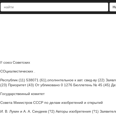
Н
I! союз Советских
СОциалмстических .
Республик (11) 538071 (61),ополннтельное к авт. свид-ву (22) Заяв
(23) Приоритет (43) От убликовано 0 1276 Бюллетень № 45 (45) Да
Государствеиный комитет
Совета Мииистров СССР по делам изобретений и открытий
И. В. Лукин и А. А. Синдеев (?2) Авторы изобретения (?1) Зая