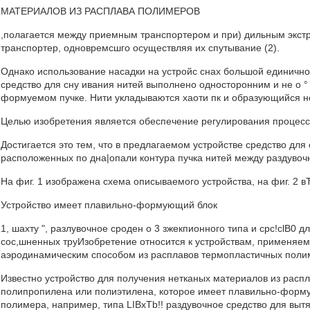
МАТЕРИАЛОВ ИЗ РАСПЛАВА ПОЛИМЕРОВ
,полагается между приемным транспортером и при) дильным экстр
транспортер, одновремсшго осуществляя их спутывание (2).
Однако использование насадки на устройс снах большой единично
средство для сну ивания нитей выполнено односторонним и не о °
формуемом пучке. Нити укладываются хаоти пк и образующийся н
Целью изобретения является обеспечение регулирования процесса
Достигается это тем, что в предлагаемом устройстве средство для
расположенных по дна|опали контура пучка нитей между раздуво
На фиг. 1 изображена схема описываемого устройства, на фиг. 2 вЂ”
Устройство имеет плавильно-формующий блок
1, шахту ", разлувочное сроден о 3 зжекпионного типа и срс!clB0 
сос,шненных труИзобретение относится к устройствам, применяем
аэродинамическим способом из расплавов термопластичных поли
Известно устройство для получения нетканых материалов из расп
полипропилена или полиэтилена, которое имеет плавильно-форму
полимера, например, типа LIBxTb!! раздувочное средство для выт