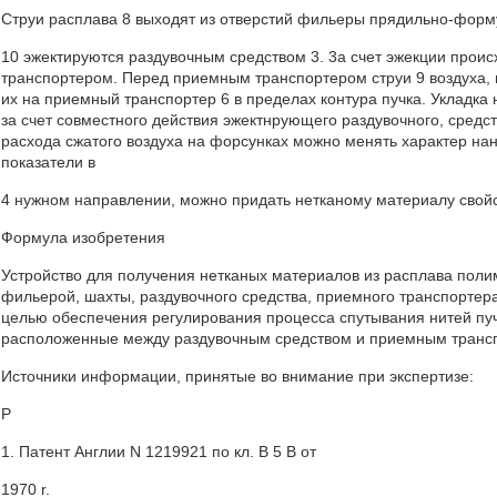
Струи расплава 8 выходят из отверстий фильеры прядильно-форм
10 эжектируются раздувочным средством 3. 3а счет эжекции прои
транспортером. Перед приемным транспортером струи 9 воздуха, 
их на приемный транспортер 6 в пределах контура пучка. Укладка 
за счет совместного действия эжектнрующего раздувочного, средст
расхода сжатого воздуха на форсунках можно менять характер на
показатели в
4 нужном направлении, можно придать нетканому материалу свойс
Формула изобретения
Устройство для получения нетканых материалов из расплава поли
фильерой, шахты, раздувочного средства, приемного транспортера
целью обеспечения регулирования процесса спутывания нитей пуч
расположенные между раздувочным средством и приемным транспо
Источники информации, принятые во внимание при экспертизе:
Р
1. Патент Англии N 1219921 по кл. В 5 В от
1970 r.