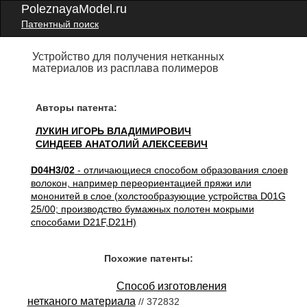
PoleznayaModel.ru
Патентный поиск
Устройство для получения нетканных
материалов из расплава полимеров
Авторы патента:
ЛУКИН ИГОРЬ ВЛАДИМИРОВИЧ
СИНДЕЕВ АНАТОЛИЙ АЛЕКСЕЕВИЧ
D04H3/02
- отличающиеся способом образования слоев
волокон, например переориентацией пряжи или
мононитей в слое (холстообразующие устройства D01G
25/00; производство бумажных полотен мокрыми
способами D21F,D21H)
Похожие патенты:
Способ изготовления
нетканого материала
// 372832