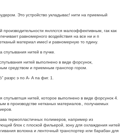
удером. Это устройство укладывас! нити на приемный
й производительности янллсгся малоэффективным, гак как
 печивает равномерного воздействия на все ни и п
етканый материал имесl и равномерную то пдину.
 спутывания нитей в пучке.
 спутывания нитей выполнено в виде форсунок,
чным средством и приемным гранспор гором.
 разрс э по А- А па фиг. 1.
для спутывгпшя нитей, которое выполнено в виде форсунок 4.
ым в производстве нетканых материалов., получаемых
меров.
лава термопластичных полимеров, например из
ющий блок с плоской фильерой, зону для охлаждения нитей
ягивания волокна и ленточный транспортер или барабан для