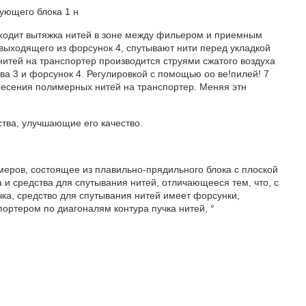
ующего блока 1 н
сходит вытяжка нитей в зоне между фильером и приемным
выходящего из форсунок 4, спутывают нити перед укладкой
нитей на транспортер производится струями сжатого воздуха
ва 3 и форсунок 4. Регулировкой с помощью оо ве!пилей! 7
несения полимерных нитей на транспортер. Меняя этн
тва, улучшающие его качество.
меров, состоящее из плавильно-прядильного блока с плоской
 и средства для спутывания нитей, отличающееся тем, что, с
ка, средство для спутывания нитей имеет форсунки,
ртером по диагоналям контура пучка нитей, °