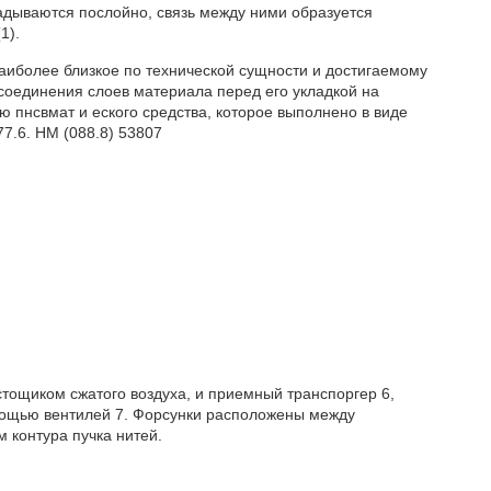
адываются послойно, связь между ними образуется
1).
наиболее близкое по технической сущности и достигаемому
 соединения слоев материала перед его укладкой на
 пнсвмат и еского средства, которое выполнено в виде
77.6. НМ (088.8) 53807
 с истощиком сжатого воздуха, и приемный транспоргер 6,
мощью вентилей 7. Форсунки расположены между
 контура пучка нитей.