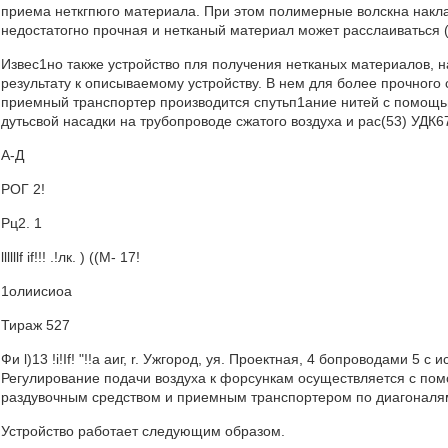
приема неткгпюго материала. При этом полимерные волскна накл
недостатогно прочная и нетканый материал может расслаиваться (
Извес1но также устройство пля получения нетканых материалов, 
результату к описываемому устройству. В нем для более прочного
приемный транспортер производится спутьп1ание нитей с помощью
дутьсвой насадки на трубопроводе сжатого воздуха и рас(53) УДК6
А-Д
РОГ 2!
Рц2. 1
llllllf if!!! .!лк. ) ((М- 17!
1олиисиоа
Тираж 527
Фи l)13 !i!If! "!!а аиг, r. Ужгород, уя. Проектная, 4 бопроводами 5
Регулирование подачи воздуха к форсункам осуществляется с по
раздувочным средством и приемным транспортером по диагоналям
Устройство работает следующим образом.