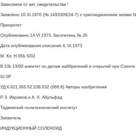
Зависимое от авт. свидетельства ¹
Заявлено 10.XI.1970 (№ 1493309/24-7) с присоединением заявки 
Приоритет
Опубликовано 14.VI.1973. Бюллетень № 26
Дата опубликования описания 4, IX.1973
М. Кл. Н 05Ь 5/02
В 23k 13/00 комитет оо делам иаббретеиий и открытий ори Соеет
Gi 0Р
УД К 621.365.52:538.532 (088.8) Авторы изобретения
Р. 3. Икрамов и А. Х. Абульфад
Таджикский политехнический институт
Заявитель
ИНДУКЦИОННЫЙ СОЛЕНОИД