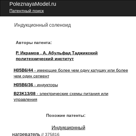
PoleznayaModel.ru
Патентный поиск
Индукционный соленоид
Авторы патента:
Р. Икрамов , А. Абульфад Таджикский
политехнический институт
H05B6/44
- имеющие более чем одну катушку или более
чем один сегмент
H05B6/36
- индукторы
B23K13/08
- электрические схемы питания или
управления
Похожие патенты:
Индукционный
нагреватель
// 375816