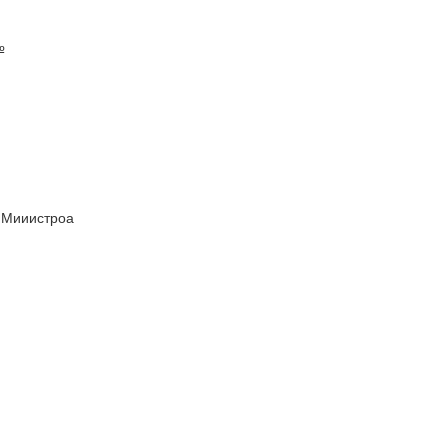
№
е Мииистроа