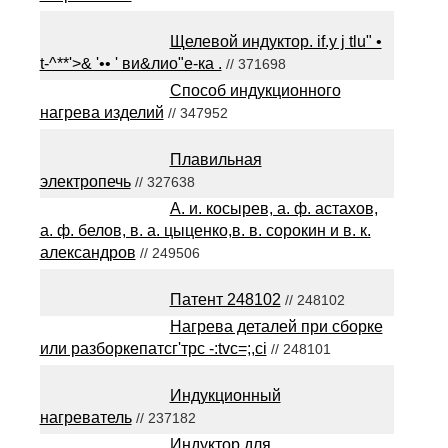
Щелевой индуктор. if.y j tlu" •
t-^**'>& '•• ' ви&лио"е-ка .
// 371698
Способ индукционного
нагрева изделий
// 347952
Плавильная
электропечь
// 327638
А. и. косырев, а. ф. астахов,
а. ф. белов, в. а. цыценко,в. в. сорокин и в. к.
александров
// 249506
Патент 248102
// 248102
Нагрева деталей при сборке
или разборкепатсг'трс -:tvc=;,ci
// 248101
Индукционный
нагреватель
// 237182
Индуктор для