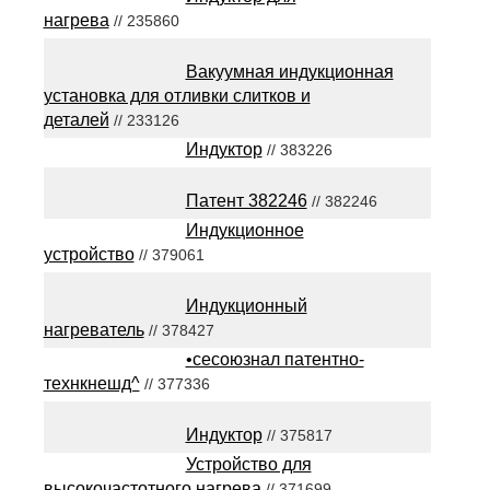
нагрева
// 235860
Вакуумная индукционная
установка для отливки слитков и
деталей
// 233126
Индуктор
// 383226
Патент 382246
// 382246
Индукционное
устройство
// 379061
Индукционный
нагреватель
// 378427
•сесоюзнал патентно-
технкнешд^
// 377336
Индуктор
// 375817
Устройство для
высокочастотного нагрева
// 371699