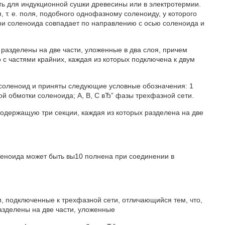
ь для индукционной сушки древесины или в электротермии.
, т. е. поля, подобного однофазному соленоиду, у которого
ри соленоида совпадает по направлению с осью соленоида и
разделены на две части, уложенные в два слоя, причем
с частями крайних, каждая из которых подключена к двум
соленоид и приняты следующие условные обозначения: 1
ой обмотки соленоида; А, В, С вЂ” фазы трехфазной сети.
одержащую три секции, каждая из которых разделена на две
еноида может быть вы10 полнена при соединении в
, подключенные к трехфазной сети, отличающийся тем, что,
азделены на две части, уложенные