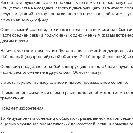
Известны индукционные соленоиды, включаемые в трехфазную сет
Эти устройства не создают .строго пульсирующего магнитного поля
результирующий вектор напряженности в произвольной точке внут
имеет одинаковую фазу.
Описываемый соленоид отличается тем, что в нем секции обмотки 
части средней секции подключены к одноименным фазам встречно 
другим фазам.
На чертеже схематически изображен описываемый индукционный 
вЂ” первый (внутренний) слой обмотки; 2 вЂ” второй (внешний) сл
Соленоид представляет собой конструкцию в простейшем случае с
части, расположенные в двух слоях. Обмотки могут
5 иметь круглое, прямоугольное и любое произвольное сечение.
Применяя описываемый способ расположения обмоток, схема сол
треугольник.
Предмет изобретения
15 Индукционный соленоид с обмоткой, разделенной на три секции
с целью улучшения энергетических показателей, секции оомотки р