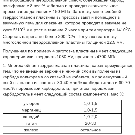
вольфрама с 8 вес.% кобальта и проводят окончательное
прессование давлением 150 МПа. Заготовку многослойной
твердосплавной пластины выпрессовывают и помещают в
вакуумную печь для спекания, которое проводят в вакууме не
-3
о
хуже 5*10
мм рт.ст. в течение 2 часов при температуре 1410
С.
о
Скорость нагрева не более 300
С/ч. Получают заготовку
многослойной твердосплавной пластины толщиной 12,5 мм.
Полученная по примеру 4 заготовка пластины имеет следующие
характеристики: твердость 1050 HV; прочность 4700 МПа.
1. Многослойная твердосплавная пластина, характеризующаяся,
тем, что ее внешние верхний и нижний слои выполнены из
карбида вольфрама со связкой из кобальта, а промежуточный
слой выполнен из состава: 30-40 мас.% карбида титана и 60-70
мас.% порошковой карбидостали, при этом порошковая
карбидосталь имеет следующий состав компонентов, мас.%:
углерод
1,0-1,5
марганец
1,0-1,5
ванадий
1,0-2,0
титан
20-30
железо
остальное