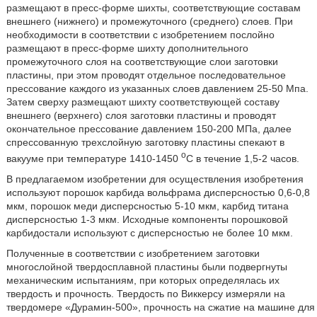
размещают в пресс-форме шихты, соответствующие составам
внешнего (нижнего) и промежуточного (среднего) слоев. При
необходимости в соответствии с изобретением послойно
размещают в пресс-форме шихту дополнительного
промежуточного слоя на соответствующие слои заготовки
пластины, при этом проводят отдельное последовательное
прессование каждого из указанных слоев давлением 25-50 Мпа.
Затем сверху размещают шихту соответствующей составу
внешнего (верхнего) слоя заготовки пластины и проводят
окончательное прессование давлением 150-200 МПа, далее
спрессованную трехслойную заготовку пластины спекают в
о
вакууме при температуре 1410-1450
С в течение 1,5-2 часов.
В предлагаемом изобретении для осуществления изобретения
используют порошок карбида вольфрама дисперсностью 0,6-0,8
мкм, порошок меди дисперсностью 5-10 мкм, карбид титана
дисперсностью 1-3 мкм. Исходные компоненты порошковой
карбидостали используют с дисперсностью не более 10 мкм.
Полученные в соответствии с изобретением заготовки
многослойной твердосплавной пластины были подвергнуты
механическим испытаниям, при которых определялась их
твердость и прочность. Твердость по Виккерсу измеряли на
твердомере «Дурамин-500», прочность на сжатие на машине для