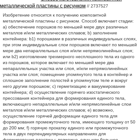
металлической пластины с рисунком
// 2737527
Изобретение относится к получению композитной
металлической пластины с рисунком. Способ включает стадии:
а) обеспечение порошков по меньшей мере двух различных
металлов и/или металлических сплавов; b) заполнение
контейнера: b1) порошками в различных индивидуальных слоях,
при этом индивидуальные слои порошков включают по меньшей
мере два непараллельных слоя и/или непрямолинейных слоя;
или b2) изготовление трехмерного несплошного тела из одного
из порошков, которое включает по меньшей мере два
непараллельных участка или слоя, и/или непрямолинейных
участка или слоя; помещение упомянутого тела в контейнер и
сплошное заполнение полостей в упомянутом теле и вокруг
него другим порошком; с) герметизацию и вакуумирование
контейнера; d) осуществление горячего изостатического
прессования контейнера для формирования единого тела,
включающего непараллельные и/или непрямолинейные слои
металлов и/или металлических сплавов; е) возможно,
осуществление горячей деформации единого тела для
формирования промежуточного тела, имеющего толщину от 50
до 200 мм; f) горячую прокатку единого или промежуточного
тела в двух перпендикулярных направлениях для
формирования пластины; возможно, одну или большее