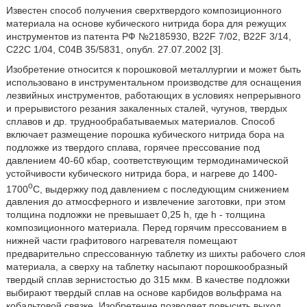
Известен способ получения сверхтвердого композиционного
материала на основе кубического нитрида бора для режущих
инструментов из патента РФ №2185930, B22F 7/02, B22F 3/14,
C22C 1/04, C04B 35/5831, опубл. 27.07.2002 [3].
Изобретение относится к порошковой металлургии и может быть
использовано в инструментальном производстве для оснащения
лезвийных инструментов, работающих в условиях непрерывного
и прерывистого резания закаленных сталей, чугунов, твердых
сплавов и др. труднообрабатываемых материалов. Способ
включает размещение порошка кубического нитрида бора на
подложке из твердого сплава, горячее прессование под
давлением 40-60 кбар, соответствующим термодинамической
устойчивости кубического нитрида бора, и нагреве до 1400-
o
1700
С, выдержку под давлением с последующим снижением
давления до атмосферного и извлечение заготовки, при этом
толщина подложки не превышает 0,25 h, где h - толщина
композиционного материала. Перед горячим прессованием в
нижней части графитового нагревателя помещают
предварительно спрессованную таблетку из шихты рабочего слоя
материала, а сверху на таблетку насыпают порошкообразный
твердый сплав зернистостью до 315 мкм. В качестве подложки
выбирают твердый сплав на основе карбидов вольфрама на
кобальтовой связке. Изобретение позволяет повысить выход