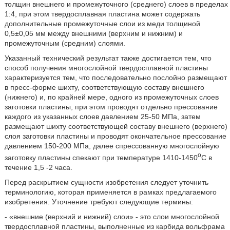
толщин внешнего и промежуточного (среднего) слоев в пределах
1:4, при этом твердосплавная пластина может содержать
дополнительные промежуточные слои из меди толщиной
0,5±0,05 мм между внешними (верхним и нижним) и
промежуточным (средним) слоями.
Указанный технический результат также достигается тем, что
способ получения многослойной твердосплавной пластины
характеризуется тем, что последовательно послойно размещают
в пресс-форме шихту, соответствующую составу внешнего
(нижнего) и, по крайней мере, одного из промежуточных слоев
заготовки пластины, при этом проводят отдельно прессование
каждого из указанных слоев давлением 25-50 МПа, затем
размещают шихту соответствующей составу внешнего (верхнего)
слоя заготовки пластины и проводят окончательное прессование
давлением 150-200 МПа, далее спрессованную многослойную
о
заготовку пластины спекают при температуре 1410-1450
С в
течение 1,5 -2 часа.
Перед раскрытием сущности изобретения следует уточнить
терминологию, которая применяется в рамках предлагаемого
изобретения. Уточнение требуют следующие термины:
- «внешние (верхний и нижний) слои» - это слои многослойной
твердосплавной пластины, выполненные из карбида вольфрама