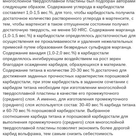
многослойной твердосплавной пластины был подобран авторами
следующим образом. Содержание углерода в карбидостали
составляет 1,0-1,5 вес.%, для того, чтобы карбидосталь получила
достаточное количество растворенного углерода в мартенсите, с
тем, чтобы мартенсит в таком отпущенном состоянии получил
достаточную твердость, не менее 50 HRC. Содержание марганца
(1,0-1,5 вес.%) в карбидостали определялось достаточностью для
осуществления ее прокаливаемости и удаления нежелательных
примесей путем образования безвредных сульфидов марганца.
Содержание ванадия (1,0-2,0 вес.%) в карбидостали
определялось ингибирующим воздействием на рост зерен
благодаря осаждению карбидов, образующихся в материале.
Содержание титана в количестве 20-30 вес % достаточно для
достижения заданных прочностных характеристик порошковой
карбидостали, при этом карбидосталь в заданном сочетании с
карбидом титана необходим при изготовлении многослойной
твердосплавной пластины в качестве его промежуточного
(среднего) слоя. А именно, для изготовления промежуточного
(среднего) слоя используется состав: 30-40 вес.% карбида титана
и 60-70 вес.% порошковой карбидостали. Выбранное
соотношение карбида титана и порошковой карбидостали для
выполнения промежуточного (среднего) слоя многослойной
твердосплавной пластины позволяет экономить более дорогой
карбид вольфрама, тем самым снизить себестоимость