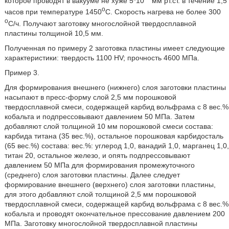
которое проводят в вакууме не хуже 5*10
мм рт.ст. в течение 1,5
о
часов при температуре 1450
С. Скорость нагрева не более 300
о
С/ч. Получают заготовку многослойной твердосплавной
пластины толщиной 10,5 мм.
Полученная по примеру 2 заготовка пластины имеет следующие
характеристики: твердость 1100 HV; прочность 4600 МПа.
Пример 3.
Для формирования внешнего (нижнего) слоя заготовки пластины
насыпают в пресс-форму слой 2,5 мм порошковой
твердосплавной смеси, содержащей карбид вольфрама с 8 вес.%
кобальта и подпрессовывают давлением 50 МПа. Затем
добавляют слой толщиной 10 мм порошковой смеси состава:
карбида титана (35 вес.%), остальное порошковая карбидосталь
(65 вес.%) состава: вес.%: углерод 1,0, ванадий 1,0, марганец 1,0,
титан 20, остальное железо, и опять подпрессовывают
давлением 50 МПа для формирования промежуточного
(среднего) слоя заготовки пластины. Далее следует
формирование внешнего (верхнего) слоя заготовки пластины,
для этого добавляют слой толщиной 2,5 мм порошковой
твердосплавной смеси, содержащей карбид вольфрама с 8 вес.%
кобальта и проводят окончательное прессование давлением 200
МПа. Заготовку многослойной твердосплавной пластины