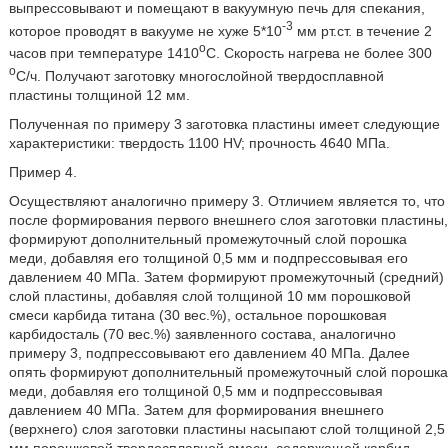
выпрессовывают и помещают в вакуумную печь для спекания,
-3
которое проводят в вакууме не хуже 5*10
мм рт.ст. в течение 2
о
часов при температуре 1410
С. Скорость нагрева не более 300
о
С/ч. Получают заготовку многослойной твердосплавной
пластины толщиной 12 мм.
Полученная по примеру 3 заготовка пластины имеет следующие
характеристики: твердость 1100 HV; прочность 4640 МПа.
Пример 4.
Осуществляют аналогично примеру 3. Отличием является то, что
после формирования первого внешнего слоя заготовки пластины,
формируют дополнительный промежуточный слой порошка
меди, добавляя его толщиной 0,5 мм и подпрессовывая его
давлением 40 МПа. Затем формируют промежуточный (средний)
слой пластины, добавляя слой толщиной 10 мм порошковой
смеси карбида титана (30 вес.%), остальное порошковая
карбидосталь (70 вес.%) заявленного состава, аналогично
примеру 3, подпрессовывают его давлением 40 МПа. Далее
опять формируют дополнительный промежуточный слой порошка
меди, добавляя его толщиной 0,5 мм и подпрессовывая
давлением 40 МПа. Затем для формирования внешнего
(верхнего) слоя заготовки пластины насыпают слой толщиной 2,5
мм порошковой твердосплавной смеси, содержащей карбид