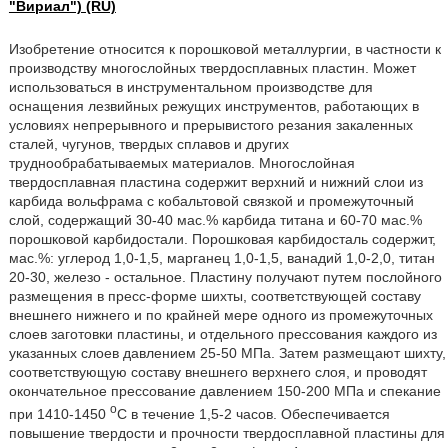
"Вириал") (RU)
Изобретение относится к порошковой металлургии, в частности к
производству многослойных твердосплавных пластин. Может
использоваться в инструментальном производстве для
оснащения лезвийных режущих инструментов, работающих в
условиях непрерывного и прерывистого резания закаленных
сталей, чугунов, твердых сплавов и других
труднообрабатываемых материалов. Многослойная
твердосплавная пластина содержит верхний и нижний слои из
карбида вольфрама с кобальтовой связкой и промежуточный
слой, содержащий 30-40 мас.% карбида титана и 60-70 мас.%
порошковой карбидостали. Порошковая карбидосталь содержит,
мас.%: углерод 1,0-1,5, марганец 1,0-1,5, ванадий 1,0-2,0, титан
20-30, железо - остальное. Пластину получают путем послойного
размещения в пресс-форме шихты, соответствующей составу
внешнего нижнего и по крайней мере одного из промежуточных
слоев заготовки пластины, и отдельного прессования каждого из
указанных слоев давлением 25-50 МПа. Затем размещают шихту,
соответствующую составу внешнего верхнего слоя, и проводят
окончательное прессование давлением 150-200 МПа и спекание
о
при 1410-1450
С в течение 1,5-2 часов. Обеспечивается
повышение твердости и прочности твердосплавной пластины для