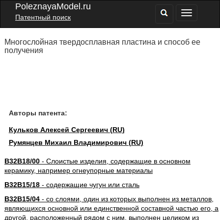
PoleznayaModel.ru
Патентный поиск
Многослойная твердосплавная пластина и способ ее
получения
Авторы патента:
Кульков Алексей Сергеевич (RU)
Румянцев Михаил Владимирович (RU)
B32B18/00
- Слоистые изделия, содержащие в основном
керамику, например огнеупорные материалы
B32B15/18
- содержащие чугун или сталь
B32B15/04
- со слоями, один из которых выполнен из металлов,
являющихся основной или единственной составной частью его, а
другой, расположенный рядом с ним, выполнен целиком из