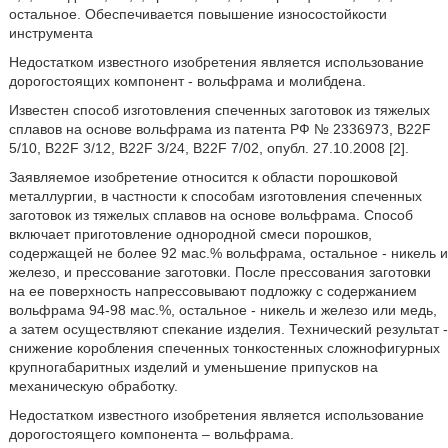
остальное. Обеспечивается повышение износостойкости
инструмента
Недостатком известного изобретения является использование
дорогостоящих компонент - вольфрама и молибдена.
Известен способ изготовления спеченных заготовок из тяжелых
сплавов на основе вольфрама из патента РФ № 2336973, B22F
5/10, B22F 3/12, B22F 3/24, B22F 7/02, опубл. 27.10.2008 [2].
Заявляемое изобретение относится к области порошковой
металлургии, в частности к способам изготовления спеченных
заготовок из тяжелых сплавов на основе вольфрама. Способ
включает приготовление однородной смеси порошков,
содержащей не более 92 мас.% вольфрама, остальное - никель и
железо, и прессование заготовки. После прессования заготовки
на ее поверхность напрессовывают подложку с содержанием
вольфрама 94-98 мас.%, остальное - никель и железо или медь,
а затем осуществляют спекание изделия. Технический результат -
снижение коробления спеченных тонкостенных сложнофигурных
крупногабаритных изделий и уменьшение припусков на
механическую обработку.
Недостатком известного изобретения является использование
дорогостоящего компонента – вольфрама.