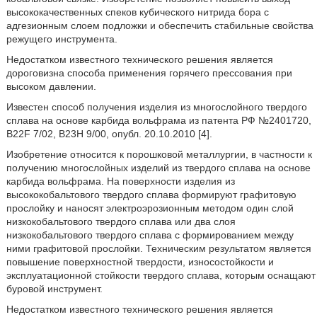
высококачественных спеков кубического нитрида бора с
адгезионным слоем подложки и обеспечить стабильные свойства
режущего инструмента.
Недостатком известного технического решения является
дороговизна способа применения горячего прессования при
высоком давлении.
Известен способ получения изделия из многослойного твердого
сплава на основе карбида вольфрама из патента РФ №2401720,
B22F 7/02, B23H 9/00, опубл. 20.10.2010 [4].
Изобретение относится к порошковой металлургии, в частности к
получению многослойных изделий из твердого сплава на основе
карбида вольфрама. На поверхности изделия из
высококобальтового твердого сплава формируют графитовую
прослойку и наносят электроэрозионным методом один слой
низкокобальтового твердого сплава или два слоя
низкокобальтового твердого сплава с формированием между
ними графитовой прослойки. Техническим результатом является
повышение поверхностной твердости, износостойкости и
эксплуатационной стойкости твердого сплава, которым оснащают
буровой инструмент.
Недостатком известного технического решения является