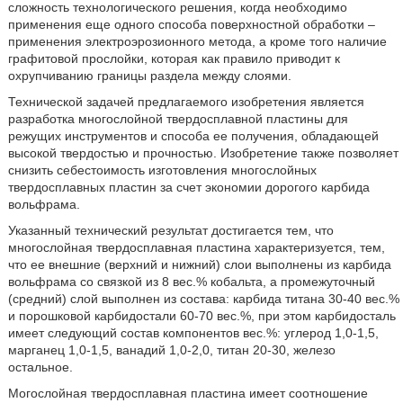
сложность технологического решения, когда необходимо
применения еще одного способа поверхностной обработки –
применения электроэрозионного метода, а кроме того наличие
графитовой прослойки, которая как правило приводит к
охрупчиванию границы раздела между слоями.
Технической задачей предлагаемого изобретения является
разработка многослойной твердосплавной пластины для
режущих инструментов и способа ее получения, обладающей
высокой твердостью и прочностью. Изобретение также позволяет
снизить себестоимость изготовления многослойных
твердосплавных пластин за счет экономии дорогого карбида
вольфрама.
Указанный технический результат достигается тем, что
многослойная твердосплавная пластина характеризуется, тем,
что ее внешние (верхний и нижний) слои выполнены из карбида
вольфрама со связкой из 8 вес.% кобальта, а промежуточный
(средний) слой выполнен из состава: карбида титана 30-40 вес.%
и порошковой карбидостали 60-70 вес.%, при этом карбидосталь
имеет следующий состав компонентов вес.%: углерод 1,0-1,5,
марганец 1,0-1,5, ванадий 1,0-2,0, титан 20-30, железо
остальное.
Могослойная твердосплавная пластина имеет соотношение