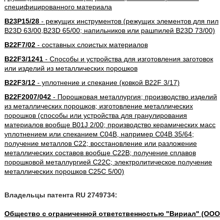
специфицированного материала
B23P15/28
- режущих инструментов (режущих элементов для пил
B23D 63/00,B23D 65/00; напильников или рашпилей B23D 73/00)
B22F7/02
- составных слоистых материалов
B22F3/1241
- Способы и устройства для изготовления заготовок
или изделий из металлических порошков
B22F3/12
- уплотнение и спекание (ковкой B22F 3/17)
B22F2007/042
- Порошковая металлургия; производство изделий
из металлических порошков; изготовление металлических
порошков (способы или устройства для гранулирования
материалов вообще B01J 2/00; производство керамических масс
уплотнением или спеканием C04B, например C04B 35/64;
получение металлов C22; восстановление или разложение
металлических составов вообще C22B; получение сплавов
порошковой металлургией C22C; электролитическое получение
металлических порошков C25C 5/00)
Владельцы патента RU 2749734:
Общество с ограниченной ответственностью "Вириал" (ООО