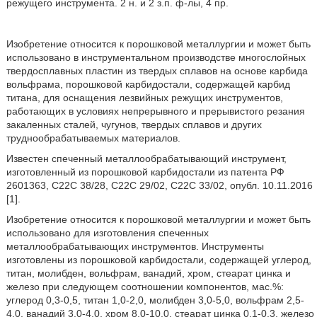
режущего инструмента. 2 н. и 2 з.п. ф-лы, 4 пр.
Изобретение относится к порошковой металлургии и может быть
использовано в инструментальном производстве многослойных
твердосплавных пластин из твердых сплавов на основе карбида
вольфрама, порошковой карбидостали, содержащей карбид
титана, для оснащения лезвийных режущих инструментов,
работающих в условиях непрерывного и прерывистого резания
закаленных сталей, чугунов, твердых сплавов и других
труднообрабатываемых материалов.
Известен спеченный металлообрабатывающий инструмент,
изготовленный из порошковой карбидостали из патента РФ
2601363, C22C 38/28, C22C 29/02, C22C 33/02, опубл. 10.11.2016
[1].
Изобретение относится к порошковой металлургии и может быть
использовано для изготовления спеченных
металлообрабатывающих инструментов. Инструменты
изготовлены из порошковой карбидостали, содержащей углерод,
титан, молибден, вольфрам, ванадий, хром, стеарат цинка и
железо при следующем соотношении компонентов, мас.%:
углерод 0,3-0,5, титан 1,0-2,0, молибден 3,0-5,0, вольфрам 2,5-
4,0, ванадий 3,0-4,0, хром 8,0-10,0, стеарат цинка 0,1-0,3, железо