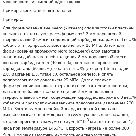
механических испытаний «Девотранс».
Примеры конкретного выполнения.
Пример 1.
Для формирования внешнего (нижнего) слоя заготовки пластины
насыпают в стальную пресс-форму слой 2 мм порошковой
твердосплавной смеси, содержащей карбид вольфрама с 8 вес.%
кобальта и подпрессовывают давлением 25 МПа. Затем для
формирования промежуточного (среднего) слоя заготовки
пластины добавляют слой толщиной 8 мм порошковой смеси
состава: карбид титана (40 вес.%), остальное порошковая
карбидосталь (60 вес.%), состава: вес.%: углерод 1,5, ванадий
2,0, марганец 1,5, титан 30, остальное железо, и опять
подпрессовывают давлением 25 МПа. Далее следует
формирование внешнего (верхнего) слоя заготовки пластины,
для этого добавляют слой толщиной 2 мм порошковой
твердосплавной смеси, содержащей карбид вольфрама с 8 вес.%
кобальта и проводят окончательное прессование давлением 200
МПа. Заготовку многослойной твердосплавной пластины
выпрессовывают и помещают в вакуумную печь для спекания,
-3
которое проводят в вакууме не хуже 5*10
мм рт.ст. в течение 1,5
о
часа при температуре 1450
С. Скорость нагрева не более 300
о
С/ч. Получают заготовку многослойной твердосплавной