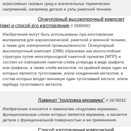
агрессивных газовых сред и значительных термических
напряжений, например детали и узлы ракетной техники.
Огнеупорный высокопрочный композит
(овк) и способ его изготовления
// 2680992
Изобретения могут быть использованы при изготовлении
материалов для аэрокосмической, ракетной и военной техники,
а также для электронной промышленности. Огнеупорный
высокопрочный композит (ОВК) образован как многослойная
структура путем многопроходной пакетной прокатки (МПП) и
состоит из повторения пакетов слоёв углерода в виде графита
или графена, а также слоёв металлов, по крайней мере один из
которых является тугоплавким, и/или соединений металлов, в
состав которых входит минимум один тугоплавкий металл, и/или
карбида тугоплавкого металла.
Ламинат "подложка-керамика"
// 2678032
Изобретение относится к ламинатам «подложка-керамика»,
функциональным слоем которых является керамика, и касается
детали с функциональной поверхностью и ее применения.
Способ изготовления композитной