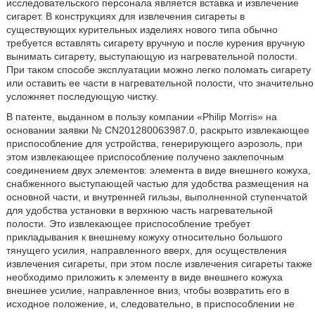
исследовательского персонала является вставка и извлечение
сигарет. В конструкциях для извлечения сигареты в
существующих курительных изделиях нового типа обычно
требуется вставлять сигарету вручную и после курения вручную
вынимать сигарету, выступающую из нагревательной полости.
При таком способе эксплуатации можно легко поломать сигарету
или оставить ее части в нагревательной полости, что значительно
усложняет последующую чистку.
В патенте, выданном в пользу компании «Philip Morris» на
основании заявки № CN201280063987.0, раскрыто извлекающее
приспособление для устройства, генерирующего аэрозоль, при
этом извлекающее приспособление получено заклепочным
соединением двух элементов: элемента в виде внешнего кожуха,
снабженного выступающей частью для удобства размещения на
основной части, и внутренней гильзы, выполненной ступенчатой
для удобства установки в верхнюю часть нагревательной
полости. Это извлекающее приспособление требует
прикладывания к внешнему кожуху относительно большого
тянущего усилия, направленного вверх, для осуществления
извлечения сигареты, при этом после извлечения сигареты также
необходимо приложить к элементу в виде внешнего кожуха
внешнее усилие, направленное вниз, чтобы возвратить его в
исходное положение, и, следовательно, в приспособлении не