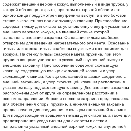
содержит внешний верхний кожух, выполненный в виде трубки, у
которой оба конца открыты, при этом в открытой области его
одного конца предусмотрен внутренний выступ, а в его боковой
стенке выполнен паз под скользящую клавишу. Приспособление
содержит гильзу для сигареты, установленную внутри указанного
внешнего верхнего кожуха, на внешней стенке которой
выполнены внешние закраины. Основание гильзы снабжено
отверстием для введения нагревательного элемента. Основание
гильзы или стенка гильзы снабжены впускными отверстиями для
воздуха. На стенку гильзы снаружи надета пружина, при этом
пружина концами упирается в указанный внутренний выступ и
внешнюю закраину. Приспособление содержит скользящую
клавишу, содержащую кольцо скользящей клавиши и упор
скользящей клавиши. Кольцо скользящей клавиши соединено с
внешней закраиной, а упор скользящей клавиши расположен в
указанном пазу под скользящую клавишу. Две внешние закраины
расположены друг от друга на определенном расстоянии в
осевом направлении. Верхняя внешняя закраина предназначена
для обеспечения опоры пружине, а нижняя внешняя закраина
предназначена для соединения с кольцом скользящей клавиши.
Для предотвращения вращения гильзы для сигареты, а также для
предотвращения ухода гильзы для сигареты в осевом
направлении указанный внешний верхний кожух на внутренней