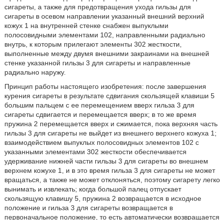
сигареты, а также для предотвращения ухода гильзы для
сигареты в осевом направлении указанный внешний верхний
кожух 1 на внутренней стенке снабжен выпуклыми
полосовидными элементами 102, направленными радиально
внутрь, к которым прилегают элементы 302 жесткости,
выполненные между двумя внешними закраинами на внешней
стенке указанной гильзы 3 для сигареты и направленные
радиально наружу.
Принцип работы настоящего изобретения: после завершения
курения сигареты в результате сдвигания скользящей клавиши 5
большим пальцем с ее перемещением вверх гильза 3 для
сигареты сдвигается и перемещается вверх; в то же время
пружина 2 перемещается вверх и сжимается, пока верхняя часть
гильзы 3 для сигареты не выйдет из внешнего верхнего кожуха 1;
взаимодействием выпуклых полосовидных элементов 102 с
указанными элементами 302 жесткости обеспечивается
удерживание нижней части гильзы 3 для сигареты во внешнем
верхнем кожухе 1, и в это время гильза 3 для сигареты не может
вращаться, а также не может отклоняться, поэтому сигарету легко
вынимать и извлекать; когда большой палец отпускает
скользящую клавишу 5, пружина 2 возвращается в исходное
положение и гильза 3 для сигареты возвращается в
первоначальное положение, то есть автоматически возвращается