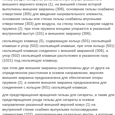
внешнего верхнего кожуха (1), на внешней стенке которой
выполнены внешние закраины (306), основание гильзы снабжено
отверстием (305) для введения нагревательного элемента,
основание гильзы или стенка гильзы снабжены впускными
отверстиями (303) для воздуха, на стенку гильзы снаружи надета
пружина (2), при этом пружина концами упирается в указанный
внутренний выступ (101) и внешнюю закраину (306);
скользящую клавишу (5), содержащую кольцо (501) скользящей
клавиши и упор (502) скользящей клавиши, при этом кольцо (501)
скользящей клавиши соединено с внешней закраиной (306), а
упор (502) скользящей клавиши расположен в указанном пазу
(1021) под скользящую клавишу;
при этом две внешние закраины расположены друг от друга на
определенном расстоянии в осевом направлении, верхняя
внешняя закраина предназначена для обеспечения опоры
пружине (2), а нижняя внешняя закраина предназначена для
соединения с кольцом (501) скользящей клавиши;
для предотвращения вращения гильзы для сигареты, а также для
предотвращения ухода гильзы для сигареты в осевом
направлении указанный внешний верхний кожух (1) на
внутренней стенке снабжен выпуклыми полосовидными
элементами (102), направленными радиально внутрь, к которым