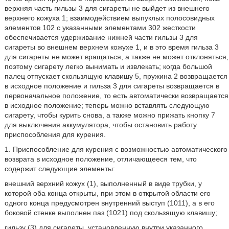
верхняя часть гильзы 3 для сигареты не выйдет из внешнего
верхнего кожуха 1; взаимодействием выпуклых полосовидных
элементов 102 с указанными элементами 302 жесткости
обеспечивается удерживание нижней части гильзы 3 для
сигареты во внешнем верхнем кожухе 1, и в это время гильза 3
для сигареты не может вращаться, а также не может отклоняться,
поэтому сигарету легко вынимать и извлекать; когда большой
палец отпускает скользящую клавишу 5, пружина 2 возвращается
в исходное положение и гильза 3 для сигареты возвращается в
первоначальное положение, то есть автоматически возвращается
в исходное положение; теперь можно вставлять следующую
сигарету, чтобы курить снова, а также можно прижать кнопку 7
для выключения аккумулятора, чтобы остановить работу
приспособления для курения.
1. Приспособление для курения с возможностью автоматического
возврата в исходное положение, отличающееся тем, что
содержит следующие элементы:
внешний верхний кожух (1), выполненный в виде трубки, у
которой оба конца открыты, при этом в открытой области его
одного конца предусмотрен внутренний выступ (1011), а в его
боковой стенке выполнен паз (1021) под скользящую клавишу;
гильзу (3) для сигареты, установленную внутри указанного