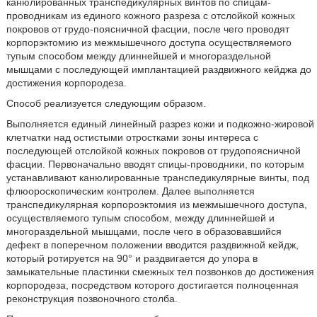
канюлированных транспедикулярных винтов по спицам-
проводникам из единого кожного разреза с отслойкой кожных
покровов от грудо-поясничной фасции, после чего проводят
корпорэктомию из межмышечного доступа осуществляемого
тупым способом между длиннейшей и многораздельной
мышцами с последующей имплантацией раздвижного кейджа до
достижения корпородеза.
Способ реализуется следующим образом.
Выполняется единый линейный разрез кожи и подкожно-жировой
клетчатки над остистыми отростками зоны интереса с
последующей отслойкой кожных покровов от грудопоясничной
фасции. Первоначально вводят спицы-проводники, по которым
устанавливают канюлированные транспедикулярные винты, под
флюороскопическим контролем. Далее выполняется
транспедикулярная корпороэктомия из межмышечного доступа,
осуществляемого тупым способом, между длиннейшей и
многораздельной мышцами, после чего в образовавшийся
дефект в поперечном положении вводится раздвижной кейдж,
который ротируется на 90° и раздвигается до упора в
замыкательные пластинки смежных тел позвонков до достижения
корпородеза, посредством которого достигается полноценная
реконструкция позвоночного столба.