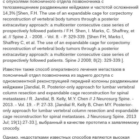
с опухолями поясничного отдела позвоночника с
телозамещением раздвижными кейджами и частотой осложнений
14,3% [Shen, F.H. The use of an expandable cage for corpectomy
reconstruction of vertebral body tumors through a posterior
extracavitary approach: a multicenter consecutive case series of
prospectively followed patients / F.H. Shen, I. Marks, C. Shaffrey, et
al. // Spine J. - 2008. - Vol. 8. - P. 329-339. [Shen FH, Marks I,
Shaffrey C, et al. The use of an expandable cage for corpectomy
reconstruction of vertebral body tumors through a posterior
extracavitary approach: a multicenter consecutive case series of
prospectively followed patients. Spine J 2008; 8(2): 329-339.].
Известен также способ оперативного лечения метастазов в
поясничный отдел позвоночника из заднего доступа с
одномоментной реконструкцией передней колонны раздвижными
кейджами [Jandial, R. Posterior-only approach for lumbar vertebral
column resection and expandable cage reconstruction for spinal
metastases / R. Jandial, B. Kelly, M.Y. Chen // J Neurosurg Spine. -
2013. - Vol. 19. - P. 27-33. [Jandial R, Kelly B, Chen MY. Posterior-
only approach for lumbar vertebral column resection and expandable
cage reconstruction for spinal metastases. J Neurosurg Spine. 2013
Jul; 19(1):27-33.], выбранный в качестве прототипа к заявляемому
способу.
Однако, недостатками известных способов являются высокая