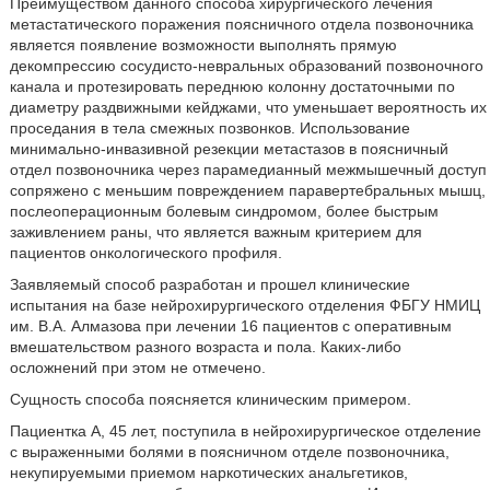
Преимуществом данного способа хирургического лечения
метастатического поражения поясничного отдела позвоночника
является появление возможности выполнять прямую
декомпрессию сосудисто-невральных образований позвоночного
канала и протезировать переднюю колонну достаточными по
диаметру раздвижными кейджами, что уменьшает вероятность их
проседания в тела смежных позвонков. Использование
минимально-инвазивной резекции метастазов в поясничный
отдел позвоночника через парамедианный межмышечный доступ
сопряжено с меньшим повреждением паравертебральных мышц,
послеоперационным болевым синдромом, более быстрым
заживлением раны, что является важным критерием для
пациентов онкологического профиля.
Заявляемый способ разработан и прошел клинические
испытания на базе нейрохирургического отделения ФБГУ НМИЦ
им. В.А. Алмазова при лечении 16 пациентов с оперативным
вмешательством разного возраста и пола. Каких-либо
осложнений при этом не отмечено.
Сущность способа поясняется клиническим примером.
Пациентка А, 45 лет, поступила в нейрохирургическое отделение
с выраженными болями в поясничном отделе позвоночника,
некупируемыми приемом наркотических анальгетиков,