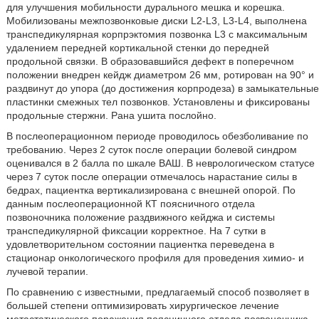
для улучшения мобильности дурального мешка и корешка.
Мобилизованы межпозвонковые диски L2-L3, L3-L4, выполнена
транспедикулярная корпрэктомия позвонка L3 с максимальным
удалением передней кортикальной стенки до передней
продольной связки. В образовавшийся дефект в поперечном
положении внедрен кейдж диаметром 26 мм, ротирован на 90° и
раздвинут до упора (до достижения корпродеза) в замыкательные
пластинки смежных тел позвонков. Установлены и фиксированы
продольные стержни. Рана ушита послойно.
В послеоперационном периоде проводилось обезболивание по
требованию. Через 2 суток после операции болевой синдром
оценивался в 2 балла по шкале ВАШ. В неврологическом статусе
через 7 суток после операции отмечалось нарастание силы в
бедрах, пациентка вертикализирована с внешней опорой. По
данным послеоперационной КТ поясничного отдела
позвоночника положение раздвижного кейджа и системы
транспедикулярной фиксации корректное. На 7 сутки в
удовлетворительном состоянии пациентка переведена в
стационар онкологического профиля для проведения химио- и
лучевой терапии.
По сравнению с известными, предлагаемый способ позволяет в
большей степени оптимизировать хирургическое лечение