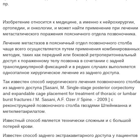
пр.
Изобретение относится к медицине, а именно к нейрохирургии,
ортопедии, и онкологии, и может найти применение при лечении
метастатического поражения поясничного отдела позвоночника.
Лечение метастазов в поясничный отдел позвоночного столба
чаще всего осуществляется путем применения комбинированных
методик, таких как передний или боковой ретроперитонеальный
доступ к пораженному телу позвонка в сочетании с задней
транспедикулярной фиксацией и в редких случаях выполняется
одноэтапное хирургическое лечение из заднего доступа.
Так известен способ хирургического лечения позвоночного столба
из заднего доступа [Sasani, М. Single-stage posterior corpectomy
and expandable cage placement for treatment of thoracic or lumbar
burst fractures / M. Sasani, A.F. Ozer // Spine. - 2009.] с
реконструкцией позвоночного столба гвоздями Штейнманна и
метилметакрилатом.
Известный способ является технически сложным и с большой
потерей крови.
Известен способ заднего экстракавитарного доступа у пациентов