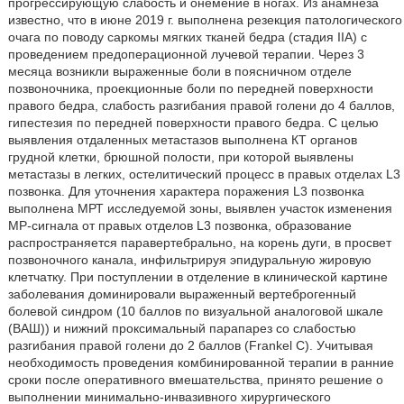
прогрессирующую слабость и онемение в ногах. Из анамнеза
известно, что в июне 2019 г. выполнена резекция патологического
очага по поводу саркомы мягких тканей бедра (стадия IIА) с
проведением предоперационной лучевой терапии. Через 3
месяца возникли выраженные боли в поясничном отделе
позвоночника, проекционные боли по передней поверхности
правого бедра, слабость разгибания правой голени до 4 баллов,
гипестезия по передней поверхности правого бедра. С целью
выявления отдаленных метастазов выполнена КТ органов
грудной клетки, брюшной полости, при которой выявлены
метастазы в легких, остелитический процесс в правых отделах L3
позвонка. Для уточнения характера поражения L3 позвонка
выполнена МРТ исследуемой зоны, выявлен участок изменения
MP-сигнала от правых отделов L3 позвонка, образование
распространяется паравертебрально, на корень дуги, в просвет
позвоночного канала, инфильтрируя эпидуральную жировую
клетчатку. При поступлении в отделение в клинической картине
заболевания доминировали выраженный вертеброгенный
болевой синдром (10 баллов по визуальной аналоговой шкале
(ВАШ)) и нижний проксимальный парапарез со слабостью
разгибания правой голени до 2 баллов (Frankel С). Учитывая
необходимость проведения комбинированной терапии в ранние
сроки после оперативного вмешательства, принято решение о
выполнении минимально-инвазивного хирургического