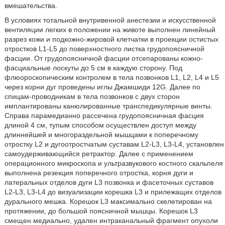
вмешательства.
В условиях тотальной внутривенной анестезии и искусственной
вентиляции легких в положении на животе выполнен линейный
разрез кожи и подкожно-жировой клетчатки в проекции остистых
отростков L1-L5 до поверхностного листка грудопоясничной
фасции. От грудопоясничной фасции отсепарованы кожно-
фасциальные лоскуты до 5 см в каждую сторону. Под
флюороскопическим контролем в тела позвонков L1, L2, L4 и L5
через корни дуг проведены иглы Джамшиди 12G. Далее по
спицам-проводникам в тела позвонков с двух сторон
имплантированы канюлированные транспедикулярные винты.
Справа парамедианно рассечена грудопоясничная фасция
длиной 4 см, тупым способом осуществлен доступ между
длиннейшей и многораздельной мышцами к поперечному
отростку L2 и дугоотростчатым суставам L2-L3, L3-L4, установлен
самоудерживающийся ретрактор. Далее с применением
операционного микроскопа и ультразвукового костного скальпеля
выполнена резекция поперечного отростка, корня дуги и
латеральных отделов дуги L3 позвонка и фасеточных суставов
L2-L3, L3-L4 до визуализации корешка L3 и прилежащих отделов
дурального мешка. Корешок L3 максимально скелетирован на
протяжении, до большой поясничной мышцы. Корешок L3
смещен медиально, удален интраканальный фрагмент опухоли