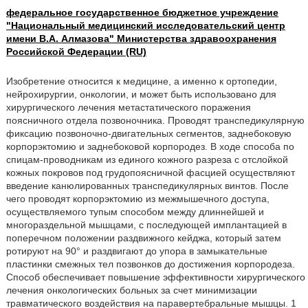
федеральное государственное бюджетное учреждение
"Национальный медицинский исследовательский центр
имени В.А. Алмазова" Министерства здравоохранения
Российской Федерации (RU)
Изобретение относится к медицине, а именно к ортопедии,
нейрохирургии, онкологии, и может быть использовано для
хирургического лечения метастатического поражения
поясничного отдела позвоночника. Проводят транспедикулярную
фиксацию позвоночно-двигательных сегментов, заднебоковую
корпорэктомию и заднебоковой корпородез. В ходе способа по
спицам-проводникам из единого кожного разреза с отслойкой
кожных покровов под грудопоясничной фасцией осуществляют
введение канюлированных транспедикулярных винтов. После
чего проводят корпорэктомию из межмышечного доступа,
осуществляемого тупым способом между длиннейшей и
многораздельной мышцами, с последующей имплантацией в
поперечном положении раздвижного кейджа, который затем
ротируют на 90° и раздвигают до упора в замыкательные
пластинки смежных тел позвонков до достижения корпородеза.
Способ обеспечивает повышение эффективности хирургического
лечения онкологических больных за счет минимизации
травматического воздействия на паравертебральные мышцы. 1