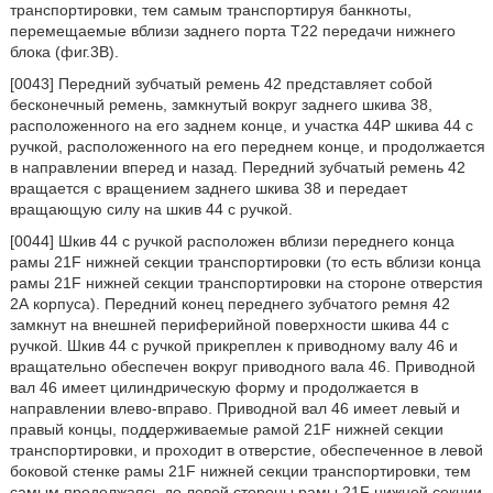
транспортировки, тем самым транспортируя банкноты,
перемещаемые вблизи заднего порта Т22 передачи нижнего
блока (фиг.3B).
[0043] Передний зубчатый ремень 42 представляет собой
бесконечный ремень, замкнутый вокруг заднего шкива 38,
расположенного на его заднем конце, и участка 44Р шкива 44 с
ручкой, расположенного на его переднем конце, и продолжается
в направлении вперед и назад. Передний зубчатый ремень 42
вращается с вращением заднего шкива 38 и передает
вращающую силу на шкив 44 с ручкой.
[0044] Шкив 44 с ручкой расположен вблизи переднего конца
рамы 21F нижней секции транспортировки (то есть вблизи конца
рамы 21F нижней секции транспортировки на стороне отверстия
2А корпуса). Передний конец переднего зубчатого ремня 42
замкнут на внешней периферийной поверхности шкива 44 с
ручкой. Шкив 44 с ручкой прикреплен к приводному валу 46 и
вращательно обеспечен вокруг приводного вала 46. Приводной
вал 46 имеет цилиндрическую форму и продолжается в
направлении влево-вправо. Приводной вал 46 имеет левый и
правый концы, поддерживаемые рамой 21F нижней секции
транспортировки, и проходит в отверстие, обеспеченное в левой
боковой стенке рамы 21F нижней секции транспортировки, тем
самым продолжаясь до левой стороны рамы 21F нижней секции