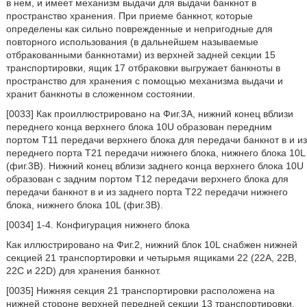
в нем, и имеет механизм выдачи для выдачи банкнот в
пространство хранения. При приеме банкнот, которые
определены как сильно поврежденные и непригодные для
повторного использования (в дальнейшем называемые
отбракованными банкнотами) из верхней задней секции 15
транспортировки, ящик 17 отбраковки выгружает банкноты в
пространство для хранения с помощью механизма выдачи и
хранит банкноты в сложенном состоянии.
[0033] Как проиллюстрировано на Фиг.3A, нижний конец вблизи
переднего конца верхнего блока 10U образован передним
портом Т11 передачи верхнего блока для передачи банкнот в и из
переднего порта T21 передачи нижнего блока, нижнего блока 10L
(фиг.3B). Нижний конец вблизи заднего конца верхнего блока 10U
образован с задним портом Т12 передачи верхнего блока для
передачи банкнот в и из заднего порта T22 передачи нижнего
блока, нижнего блока 10L (фиг.3B).
[0034] 1-4. Конфигурация нижнего блока
Как иллюстрировано на Фиг.2, нижний блок 10L снабжен нижней
секцией 21 транспортировки и четырьмя ящиками 22 (22A, 22B,
22C и 22D) для хранения банкнот.
[0035] Нижняя секция 21 транспортировки расположена на
нижней стороне верхней передней секции 13 транспортировки,