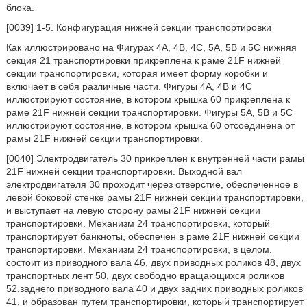
блока.
[0039] 1-5. Конфигурация нижней секции транспортировки
Как иллюстрировано на Фигурах 4A, 4B, 4C, 5A, 5B и 5C нижняя
секция 21 транспортировки прикреплена к раме 21F нижней
секции транспортировки, которая имеет форму коробки и
включает в себя различные части. Фигуры 4A, 4B и 4C
иллюстрируют состояние, в котором крышка 60 прикреплена к
раме 21F нижней секции транспортировки. Фигуры 5A, 5B и 5C
иллюстрируют состояние, в котором крышка 60 отсоединена от
рамы 21F нижней секции транспортировки.
[0040] Электродвигатель 30 прикреплен к внутренней части рамы
21F нижней секции транспортировки. Выходной вал
электродвигателя 30 проходит через отверстие, обеспеченное в
левой боковой стенке рамы 21F нижней секции транспортировки,
и выступает на левую сторону рамы 21F нижней секции
транспортировки. Механизм 24 транспортировки, который
транспортирует банкноты, обеспечен в раме 21F нижней секции
транспортировки. Механизм 24 транспортировки, в целом,
состоит из приводного вала 46, двух приводных роликов 48, двух
транспортных лент 50, двух свободно вращающихся роликов
52,заднего приводного вала 40 и двух задних приводных роликов
41, и образован путем транспортировки, который транспортирует