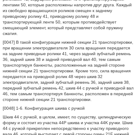
лентами 50, которые расположены напротив друг друга. Каждый
из свободно вращающихся роликов смещен к заднему
приводному ролику 41, приводному ролику 48 и
транспортирующей ленте 50, которым противодействует
смещающий элемент, который представляет собой пружину
сжатия.
[0047] В такой конфигурации нижней секции 21 транспортировки,
при вращении электродвигателя 30 сила вращения передается
на задние приводные ролики 41, через задний зубчатый ремень
36, задний шкив 38 и задний приводной вал 40, тем самым
транспортируя банкноты, расположенные на задней стороне
нижней секции 21 транспортировки. Кроме того, сила вращения
передается на приводной ролик 48 через шкив 32
электродвигателя, задний зубчатый ремень 36, задний шкив 38,
передний зубчатый ремень 42, шкив 44 с ручкой и приводной вал
46, тем самым транспортируя банкноты, расположен в передней
стороне нижней секции 21 транспортировки.
[0048] 1-6. Конфигурация шкива с ручкой
Шкив 44 с ручкой, в целом, имеет, по существу, цилиндрическую
форму и состоит из участка 44P шкива и участка 44K ручки. Шкив
44 с ручкой прикреплен непосредственно к участку приводного
вала 46, который выступает с левой стороны рамы 21F нижней