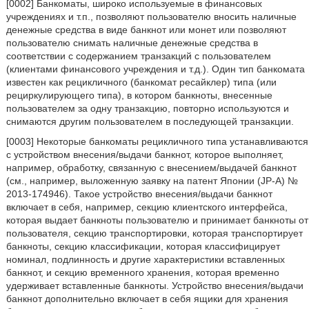
[0002] Банкоматы, широко используемые в финансовых
учреждениях и т.п., позволяют пользователю вносить наличные
денежные средства в виде банкнот или монет или позволяют
пользователю снимать наличные денежные средства в
соответствии с содержанием транзакций с пользователем
(клиентами финансового учреждения и т.д.). Один тип банкомата
известен как рецикличного (банкомат ресайклер) типа (или
рециркулирующего типа), в котором банкноты, внесенные
пользователем за одну транзакцию, повторно используются и
снимаются другим пользователем в последующей транзакции.
[0003] Некоторые банкоматы рецикличного типа устанавливаются
с устройством внесения/выдачи банкнот, которое выполняет,
например, обработку, связанную с внесением/выдачей банкнот
(см., например, выложенную заявку на патент Японии (JP-A) №
2013-174946). Такое устройство внесения/выдачи банкнот
включает в себя, например, секцию клиентского интерфейса,
которая выдает банкноты пользователю и принимает банкноты от
пользователя, секцию транспортировки, которая транспортирует
банкноты, секцию классификации, которая классифицирует
номинал, подлинность и другие характеристики вставленных
банкнот, и секцию временного хранения, которая временно
удерживает вставленные банкноты. Устройство внесения/выдачи
банкнот дополнительно включает в себя ящики для хранения