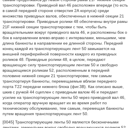
транспортировки. Приводной вал 46 расположен впереди (то есть
в самой передней стороне отверстия 2А корпуса) среди
множества приводных валов, обеспеченных в нижней секции 21
транспортировки. Приводные ролики 48 обеспечены внутри рамы
21F нижней секции транспортировки с тем, чтобы быть
вращательными вокруг приводного вала 46, и расположены бок о
бок в направлении влево-вправо с интервалами, меньшими, чем
длина банкноты в направлении ее длинной стороны. Передний
конец каждой из транспортирующих лент 50 замыкается на
внешней периферийной поверхности каждого из приводных
роликов 48. Приводные ролики 48, в целом, передают
вращающую силу транспортирующим лентам 50 и свободно
вращающимся роликам 52, расположенным в передней
половине нижней секции 21 транспортировки, тем самым
транспортируя банкноты, перемещаемые вблизи переднего
порта Т22 передачи нижнего блока (фиг.3B). Как описано выше,
шкив с ручкой 44 сцеплен с приводным валом 46 и передает
усилие на транспортирующие ленты 50 через приводной вал 46,
когда оператор вручную вращает их во время работ по
техническому обслуживанию, тем самым, перемещая банкноты
путем вращения транспортирующих лент 50.
[0045] Транспортирующие ленты 50 являются бесконечными
лентами, замкнутыми вокруг свободно вращающихся роликов 52,