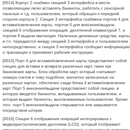
[0014] Корпус 2 снабжен секцией 3 интерфейса в месте,
позволяющем легко вставлять банкноты, работать с сенсорной
панелью и т.д. пользователем, который обращен к передней
стороне корпуса 2. Секция 3 интерфейса снабжена портом 4 для
вставки/извлечения карты, портом 5 для внесения/выдачи,
секцией 6 отображения операций, десятичной клавиатурой 7, и
портом 8 выдачи квитанции. Наличные денежные средства, карты
и т.п. передаются между секцией 3 интерфейса и пользователем
непосредственно, и секция 3 интерфейса сообщает информацию
о транзакции и принимает рабочие инструкции.
[0015] Порт 4 для вставки/извлечения карты представляет собой
секцию для вставки и возврата различных карт, таких как
банковские карты. Блок обработки карт, который считывает
номера счетов и тому подобное, магнитно записанные на
различных картах, обеспечен сзади блока 4 вставки/извлечения
карт. Порт 5 внесения/выдачи представляет собой секцию, в
которую вводятся банкноты, вкладываемые пользователем, и
которая выдает банкноты, выплачиваемые пользователю. Кроме
того, порт 5 внесения/выдачи открывается или закрывается
посредством шторки.
[0016] Секция 6 отображения операций интегрирована с
жидкокристаллическим дисплеем (LCD), который отображает
экранную операцию во время транзакции, и сенсорным датчиком