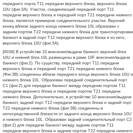
переднего порта T11 передачи верхнего блока, верхнего блока
10U (фиг.3А). Участок, соединяющий передний порт Т11
передачи верхнего блока и передний порт Т21 передачи нижнего
блока, является примером соединительного участка. Верхний
конец вблизи заднего конца нижнего блока 10L образован с
задним портом Т22 передачи нижнего блока для транспортировки
банкнот в задний порт T12 передачи верхнего блока и из него,
верхнего блока 10U (фиг.3А).
[0038] В устройстве 10 внесения/выдачи банкнот, верхний блок
10U и нижний блок 10L размещены в раме 10F внесения/выдачи
банкнот (фиг.2). По существу, передний порт T11 передачи
верхнего блока и передний порт T21 передачи нижнего блока
(Фиг.3B) соединены вблизи переднего конца верхнего блока 10U и
нижнего блока 10L. Образован передний соединительный порт
С1 (фиг.2) для передачи банкнот между передним портом Т11
передачи верхнего блока и передним портом Т21 передачи
нижнего блока. Дополнительно, в устройстве 10 внесения/выдачи
банкнот, задний порт T12 передачи верхнего блока и задний порт
T22 передачи нижнего блока (фиг.3B) соединены в
непосредственной близости от заднего конца верхнего блока 10U
и нижнего блока 10L. Образован задний соединительный порт C2
(фиг.2) для передачи банкнот между задним портом T11
передачи верхнего блока и задним портом T22 передачи нижнего