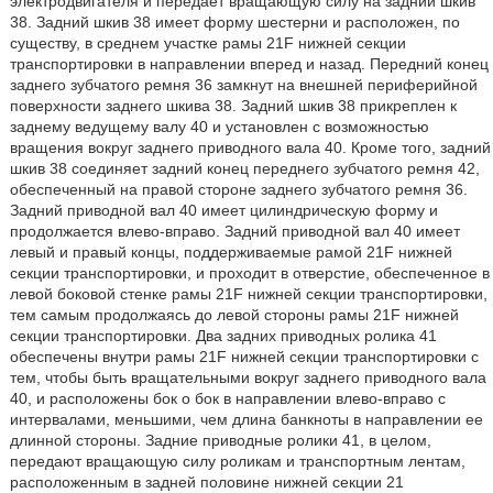
электродвигателя и передает вращающую силу на задний шкив
38. Задний шкив 38 имеет форму шестерни и расположен, по
существу, в среднем участке рамы 21F нижней секции
транспортировки в направлении вперед и назад. Передний конец
заднего зубчатого ремня 36 замкнут на внешней периферийной
поверхности заднего шкива 38. Задний шкив 38 прикреплен к
заднему ведущему валу 40 и установлен с возможностью
вращения вокруг заднего приводного вала 40. Кроме того, задний
шкив 38 соединяет задний конец переднего зубчатого ремня 42,
обеспеченный на правой стороне заднего зубчатого ремня 36.
Задний приводной вал 40 имеет цилиндрическую форму и
продолжается влево-вправо. Задний приводной вал 40 имеет
левый и правый концы, поддерживаемые рамой 21F нижней
секции транспортировки, и проходит в отверстие, обеспеченное в
левой боковой стенке рамы 21F нижней секции транспортировки,
тем самым продолжаясь до левой стороны рамы 21F нижней
секции транспортировки. Два задних приводных ролика 41
обеспечены внутри рамы 21F нижней секции транспортировки с
тем, чтобы быть вращательными вокруг заднего приводного вала
40, и расположены бок о бок в направлении влево-вправо с
интервалами, меньшими, чем длина банкноты в направлении ее
длинной стороны. Задние приводные ролики 41, в целом,
передают вращающую силу роликам и транспортным лентам,
расположенным в задней половине нижней секции 21