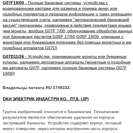
G07F19/00
- Полные банковые системы; устройства с
кодированными картами для размена и приема денег или
подобных предметов и передачи информации о таких операциях
на существующие счета, например "автоматический банковский
кассир" (механизмы, приводимые в действие предметами иными,
чем монеты, вообще G07F 7/00; оборудование обработки данных
для банковских расчетов G06F 17/60,G06F 19/00; операции с
монетами или бумажными купюрами без помощи монетных и им
подобных аппаратов G07D)
G07D11/26
- Устройства, принимающие монеты или бумажные
купюры, например депозитные аппараты (монетные и подобные
им автоматы G07F, например полные банковые системы G07F
19/00)
Владельцы патента RU 2749332:
ОКИ ЭЛЕКТРИК ИНДАСТРИ КО., ЛТД. (JP)
Группа изобретений относится к банкоматам. Техническим
результатом является обеспечение удаления из корпуса
застрявшей банкноты. Устройство содержит корпус, который
имеет отверстие, через которое внутренняя часть корпуса