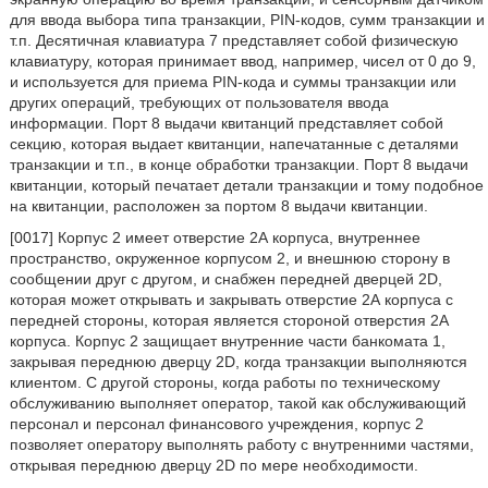
для ввода выбора типа транзакции, PIN-кодов, сумм транзакции и
т.п. Десятичная клавиатура 7 представляет собой физическую
клавиатуру, которая принимает ввод, например, чисел от 0 до 9,
и используется для приема PIN-кода и суммы транзакции или
других операций, требующих от пользователя ввода
информации. Порт 8 выдачи квитанций представляет собой
секцию, которая выдает квитанции, напечатанные с деталями
транзакции и т.п., в конце обработки транзакции. Порт 8 выдачи
квитанции, который печатает детали транзакции и тому подобное
на квитанции, расположен за портом 8 выдачи квитанции.
[0017] Корпус 2 имеет отверстие 2А корпуса, внутреннее
пространство, окруженное корпусом 2, и внешнюю сторону в
сообщении друг с другом, и снабжен передней дверцей 2D,
которая может открывать и закрывать отверстие 2А корпуса с
передней стороны, которая является стороной отверстия 2А
корпуса. Корпус 2 защищает внутренние части банкомата 1,
закрывая переднюю дверцу 2D, когда транзакции выполняются
клиентом. С другой стороны, когда работы по техническому
обслуживанию выполняет оператор, такой как обслуживающий
персонал и персонал финансового учреждения, корпус 2
позволяет оператору выполнять работу с внутренними частями,
открывая переднюю дверцу 2D по мере необходимости.