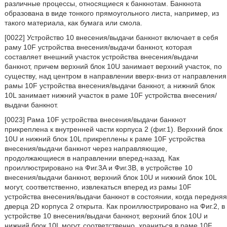
различные процессы, относящиеся к банкнотам. Банкнота
образована в виде тонкого прямоугольного листа, например, из
такого материала, как бумага или смола.
[0022] Устройство 10 внесения/выдачи банкнот включает в себя
раму 10F устройства внесения/выдачи банкнот, которая
составляет внешний участок устройства внесения/выдачи
банкнот, причем верхний блок 10U занимает верхний участок, по
существу, над центром в направлении вверх-вниз от направления
рамы 10F устройства внесения/выдачи банкнот, а нижний блок
10L занимает нижний участок в раме 10F устройства внесения/
выдачи банкнот.
[0023] Рама 10F устройства внесения/выдачи банкнот
прикреплена к внутренней части корпуса 2 (фиг.1). Верхний блок
10U и нижний блок 10L прикреплены к раме 10F устройства
внесения/выдачи банкнот через направляющие,
продолжающиеся в направлении вперед-назад. Как
проиллюстрировано на Фиг.3A и Фиг.3B, в устройстве 10
внесения/выдачи банкнот, верхний блок 10U и нижний блок 10L
могут, соответственно, извлекаться вперед из рамы 10F
устройства внесения/выдачи банкнот в состоянии, когда передняя
дверца 2D корпуса 2 открыта. Как проиллюстрировано на Фиг.2, в
устройстве 10 внесения/выдачи банкнот, верхний блок 10U и
нижний блок 10L могут, соответственно, храниться в раме 10F