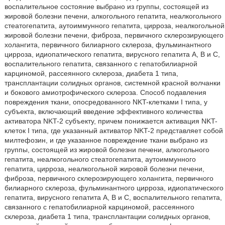
воспалительное состояние выбрано из группы, состоящей из
жировой болезни печени, алкогольного гепатита, неалкогольного
стеатогепатита, аутоиммунного гепатита, цирроза, неалкогольной
жировой болезни печени, фиброза, первичного склерозирующего
холангита, первичного билиарного склероза, фульминантного
цирроза, идиопатического гепатита, вирусного гепатита A, B и C,
воспалительного гепатита, связанного с гепатобилиарной
карциномой, рассеянного склероза, диабета 1 типа,
трансплантации солидных органов, системной красной волчанки
и бокового амиотрофического склероза. Способ подавления
повреждения ткани, опосредованного NKT-клетками I типа, у
субъекта, включающий введение эффективного количества
активатора NKT-2 субъекту, причем понижается активация NKT-
клеток I типа, где указанный активатор NKT-2 представляет собой
милтефозин, и где указанное повреждение ткани выбрано из
группы, состоящей из жировой болезни печени, алкогольного
гепатита, неалкогольного стеатогепатита, аутоиммунного
гепатита, цирроза, неалкогольной жировой болезни печени,
фиброза, первичного склерозирующего холангита, первичного
билиарного склероза, фульминантного цирроза, идиопатического
гепатита, вирусного гепатита A, B и C, воспалительного гепатита,
связанного с гепатобилиарной карциномой, рассеянного
склероза, диабета 1 типа, трансплантации солидных органов,