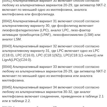
[0041] Альтернативный вариант 30 включает способ согласно
любому из альтернативных вариантов 20-29, где активатор NKT-2
включает по меньшей одно из милтефозина, аналога
милтефозина или фосфолипида.
[0042] Альтернативный вариант 31 включает способ согласно
альтернативному варианту 30, где фосфолипид включает
лизофосфатидилхолин (LPC), аналог LPC, лизо-фактор
активации тромбоцитов (LPAF), лизосфингомиелин (LSM) или
аналог LSM.
[0043] Альтернативный вариант 32 включает способ согласно
альтернативному варианту 31, где LPC включает одно из LPC
(С18:0), LPC (С16:0), LPC (C18:1(9Z)), LPC(С18:1(1-олеил)) или
LignA(LPC)(C24:0).
[0044] Альтернативный вариант 33 включает способ согласно
любому из альтернативных вариантов 20-29, где активатор NKT-2
включает по меньшей одно из милтефозина или аналога
милтефозина.
[0045] Альтернативный вариант 34 включает способ согласно
любому из альтернативных вариантов 30-32, где аналог
милтефозина включает соединение, приведенное в таблице 2.1
или в таблице 2.2.