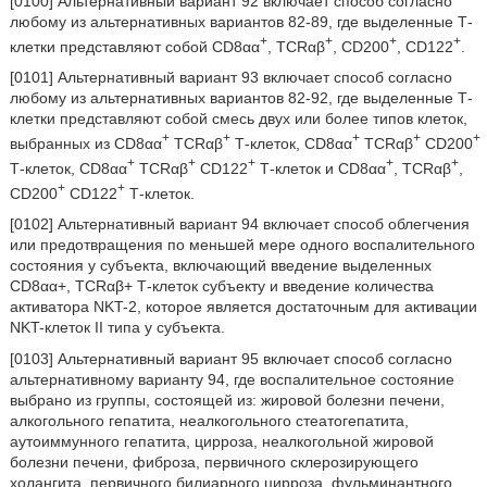
[0100] Альтернативный вариант 92 включает способ согласно
любому из альтернативных вариантов 82-89, где выделенные Т-
+
+
+
+
клетки представляют собой CD8αα
, TCRαβ
, CD200
, CD122
.
[0101] Альтернативный вариант 93 включает способ согласно
любому из альтернативных вариантов 82-92, где выделенные Т-
клетки представляют собой смесь двух или более типов клеток,
+
+
+
+
+
выбранных из CD8αα
TCRαβ
Т-клеток, CD8αα
TCRαβ
CD200
+
+
+
+
+
Т-клеток, CD8αα
TCRαβ
CD122
Т-клеток и CD8αα
, TCRαβ
,
+
+
CD200
CD122
Т-клеток.
[0102] Альтернативный вариант 94 включает способ облегчения
или предотвращения по меньшей мере одного воспалительного
состояния у субъекта, включающий введение выделенных
CD8αα+, TCRαβ+ Т-клеток субъекту и введение количества
активатора NKT-2, которое является достаточным для активации
NKT-клеток II типа у субъекта.
[0103] Альтернативный вариант 95 включает способ согласно
альтернативному варианту 94, где воспалительное состояние
выбрано из группы, состоящей из: жировой болезни печени,
алкогольного гепатита, неалкогольного стеатогепатита,
аутоиммунного гепатита, цирроза, неалкогольной жировой
болезни печени, фиброза, первичного склерозирующего
холангита, первичного билиарного цирроза, фульминантного