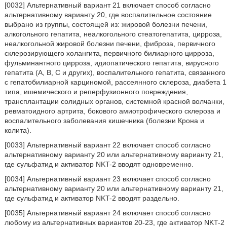
[0032] Альтернативный вариант 21 включает способ согласно
альтернативному варианту 20, где воспалительное состояние
выбрано из группы, состоящей из: жировой болезни печени,
алкогольного гепатита, неалкогольного стеатогепатита, цирроза,
неалкогольной жировой болезни печени, фиброза, первичного
склерозирующего холангита, первичного билиарного цирроза,
фульминантного цирроза, идиопатического гепатита, вирусного
гепатита (А, В, С и других), воспалительного гепатита, связанного
с гепатобилиарной карциномой, рассеянного склероза, диабета 1
типа, ишемического и реперфузионного повреждения,
трансплантации солидных органов, системной красной волчанки,
ревматоидного артрита, бокового амиотрофического склероза и
воспалительного заболевания кишечника (болезни Крона и
колита).
[0033] Альтернативный вариант 22 включает способ согласно
альтернативному варианту 20 или альтернативному варианту 21,
где сульфатид и активатор NKT-2 вводят одновременно.
[0034] Альтернативный вариант 23 включает способ согласно
альтернативному варианту 20 или альтернативному варианту 21,
где сульфатид и активатор NKT-2 вводят раздельно.
[0035] Альтернативный вариант 24 включает способ согласно
любому из альтернативных вариантов 20-23, где активатор NKT-2