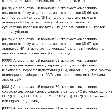
заболевания кишечника (болезни Крона и колита).
[0078] Альтернативный вариант 67 включает композицию
согласно любому из альтернативных вариантов 65-66, где
количество активатора NKT-2 является достаточным для
активации NKT-клеток II типа у субъекта, и количество
сульфатида является достаточным для активации NKT-клеток II
типа у субъекта.
[0079] Альтернативный вариант 68 включает композицию
согласно любому из альтернативных вариантов 65-67, где
активатор NKT-2 включает по меньшей одно из милтефозина,
аналога милтефозина или фосфолипида.
[0080] Альтернативный вариант 69 включает композицию
согласно альтернативному варианту 68, где фосфолипид
включает лизофосфатидилхолин (LPC), аналог LPC, лизо-фактор
активации тромбоцитов (LPAF), лизосфингомиелин (LSM) или
аналог LSM.
[0081] Альтернативный вариант 70 включает композицию
согласно альтернативному варианту 69, где LPC включает одно из
LPC (С18:0), LPC (С16:0), LPC (C18:1(9Z)), LPC(С18:1(1-олеил))
или LignA(LPC)(C24:0).
[0082] Альтернативный вариант 71 включает композицию