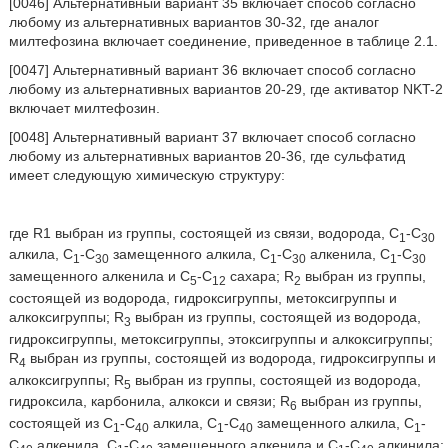
[0046] Альтернативный вариант 35 включает способ согласно
любому из альтернативных вариантов 30-32, где аналог
милтефозина включает соединение, приведенное в таблице 2.1.
[0047] Альтернативный вариант 36 включает способ согласно
любому из альтернативных вариантов 20-29, где активатор NKT-2
включает милтефозин.
[0048] Альтернативный вариант 37 включает способ согласно
любому из альтернативных вариантов 20-36, где сульфатид
имеет следующую химическую структуру:
где R1 выбран из группы, состоящей из связи, водорода, C
-C
1
30
алкила, C
-C
замещенного алкила, C
-C
алкенила, C
-C
1
30
1
30
1
30
замещенного алкенила и С
-С
сахара; R
выбран из группы,
5
12
2
состоящей из водорода, гидроксигруппы, метоксигруппы и
алкоксигруппы; R
выбран из группы, состоящей из водорода,
3
гидроксигруппы, метоксигруппы, этоксигруппы и алкоксигруппы;
R
выбран из группы, состоящей из водорода, гидроксигруппы и
4
алкоксигруппы; R
выбран из группы, состоящей из водорода,
5
гидроксила, карбонила, алкокси и связи; R
выбран из группы,
6
состоящей из С
-С
алкила, С
-С
замещенного алкила, С
-
1
40
1
40
1
С
алкенила, С
-С
замещенного алкенила и С
-С
алкинила;