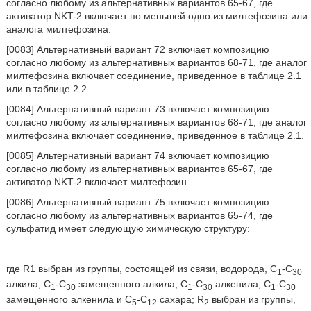
согласно любому из альтернативных вариантов 65-67, где
активатор NKT-2 включает по меньшей одно из милтефозина или
аналога милтефозина.
[0083] Альтернативный вариант 72 включает композицию
согласно любому из альтернативных вариантов 68-71, где аналог
милтефозина включает соединение, приведенное в таблице 2.1
или в таблице 2.2.
[0084] Альтернативный вариант 73 включает композицию
согласно любому из альтернативных вариантов 68-71, где аналог
милтефозина включает соединение, приведенное в таблице 2.1.
[0085] Альтернативный вариант 74 включает композицию
согласно любому из альтернативных вариантов 65-67, где
активатор NKT-2 включает милтефозин.
[0086] Альтернативный вариант 75 включает композицию
согласно любому из альтернативных вариантов 65-74, где
сульфатид имеет следующую химическую структуру:
где R1 выбран из группы, состоящей из связи, водорода, C
-C
1
30
алкила, C
-C
замещенного алкила, C
-C
алкенила, C
-C
1
30
1
30
1
30
замещенного алкенила и С
-С
сахара; R
выбран из группы,
5
12
2