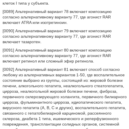
клеток I типа у субъекта.
[0089] Альтернативный вариант 78 включает композицию
согласно альтернативному варианту 77, где агонист RAR
включает ATRA или изотретиноин.
[0090] Альтернативный вариант 79 включает композицию
согласно альтернативному варианту 77, где агонист RAR
включает тазаротен.
[0091] Альтернативный вариант 80 включает композицию
согласно альтернативному варианту 77, где агонист RAR
включает ретинол или сложный эфир ретинола.
[0092] Альтернативный вариант 81 включает способ согласно
любому из альтернативных вариантов 1-50, где воспалительное
состояние выбрано из группы, состоящей из: жировой болезни
печени, алкогольного гепатита, неалкогольного стеатогепатита,
цирроза, неалкогольной жировой болезни печени, фиброза,
первичного склерозирующего холангита, первичного билиарного
цирроза, фульминантного цирроза, идиопатического гепатита,
вирусного гепатита (А, В, С и других), воспалительного гепатита,
связанного с гепатобилиарной карциномой, рассеянного
склероза, диабета 1 типа, ишемического и реперфузионного
повреждения, трансплантации солидных органов, системной