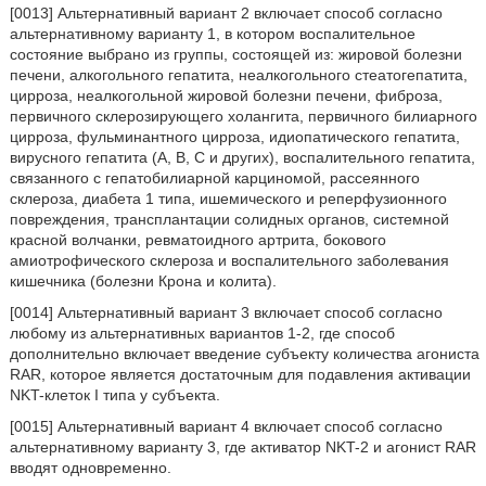
[0013] Альтернативный вариант 2 включает способ согласно
альтернативному варианту 1, в котором воспалительное
состояние выбрано из группы, состоящей из: жировой болезни
печени, алкогольного гепатита, неалкогольного стеатогепатита,
цирроза, неалкогольной жировой болезни печени, фиброза,
первичного склерозирующего холангита, первичного билиарного
цирроза, фульминантного цирроза, идиопатического гепатита,
вирусного гепатита (А, В, С и других), воспалительного гепатита,
связанного с гепатобилиарной карциномой, рассеянного
склероза, диабета 1 типа, ишемического и реперфузионного
повреждения, трансплантации солидных органов, системной
красной волчанки, ревматоидного артрита, бокового
амиотрофического склероза и воспалительного заболевания
кишечника (болезни Крона и колита).
[0014] Альтернативный вариант 3 включает способ согласно
любому из альтернативных вариантов 1-2, где способ
дополнительно включает введение субъекту количества агониста
RAR, которое является достаточным для подавления активации
NKT-клеток I типа у субъекта.
[0015] Альтернативный вариант 4 включает способ согласно
альтернативному варианту 3, где активатор NKT-2 и агонист RAR
вводят одновременно.