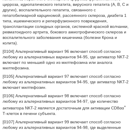
цирроза, идиопатического гепатита, вирусного гепатита (А, В, С и
других), воспалительного гепатита, связанного с
гепатобилиарной карциномой, рассеянного склероза, диабета 1
типа, ишемического и реперфузионного повреждения,
трансплантации солидных органов, системной красной волчанки,
ревматоидного артрита, бокового амиотрофического склероза и
воспалительного заболевания кишечника (болезни Крона и
колита).
[0104] Альтернативный вариант 96 включает способ согласно
любому из альтернативных вариантов 94-95, где активатор NKT-2
включает по меньшей одно из милтефозина или аналога
милтефозина.
[0105] Альтернативный вариант 97 включает способ согласно
любому из альтернативных вариантов 94-95, где активатор NKT-2
включает милтефозин.
[0106] Альтернативный вариант 98 включает способ согласно
любому из альтернативных вариантов 94-97, где количество
+
активатора NKT-2 является достаточным для активации CD8αα
Т-клеток в печени субъекта.
[0107] Альтернативный вариант 99 включает способ согласно
любому из альтернативных вариантов 94-98, где выделенные