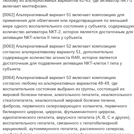
любому из альтернативных вариантов 42-43, где активатор NKT-2
включает милтефозин.
[0062] Альтернативный вариант 51 включает композицию для
применения для облегчения или предотвращения по меньшей
мере одного воспалительного состояния у субъекта, содержащую
количество активатора NKT-2, которое является достаточным для
активации NKT-клеток II типа у субъекта.
[0063] Альтернативный вариант 52 включает композицию
согласно альтернативному варианту 51, дополнительно
содержащую количество агониста RAR, которое является
достаточным для подавления активации NKT-клеток I типа у
субъекта.
[0064] Альтернативный вариант 53 включает композицию
согласно любому из альтернативных вариантов 48-49, где
воспалительное состояние выбрано из группы, состоящей из:
жировой болезни печени, алкогольного гепатита, неалкогольного
стеатогепатита, неалкогольной жировой болезни печени,
фиброза, первичного склерозирующего холангита, первичного
билиарного цирроза, цирроза, фульминантного цирроза,
идиопатического гепатита, вирусного гепатита (А, В, С и других),
воспалительного гепатита, связанного с гепатобилиарной
карциномой, аутоиммунного гепатита, рассеянного склероза,