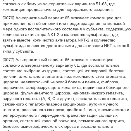
согласно любому из альтернативных вариантов 51-63, где
композиция предназначена для перорального введения.
[0076] Альтернативный вариант 65 включает композицию для
применения для облегчения или предотвращения по меньшей
мере одного воспалительного состояния у субъекта, содержащую
количество активатора NKT-2 и количество сульфатида, где,
взятые вместе, количество активатора NKT-2 и количество
сульфатида являются достаточными для активации NKT-клеток II
типа у субъекта.
[0077] Альтернативный вариант 66 включает композицию
согласно альтернативному варианту 61, где воспалительное
состояние выбрано из группы, состоящей из: жировой болезни
печени, алкогольного гепатита, неалкогольного стеатогепатита,
цирроза, неалкогольной жировой болезни печени, фиброза,
первичного склерозирующего холангита, первичного билиарного
цирроза, фульминантного цирроза, идиопатического гепатита,
вирусного гепатита (А, В, С и других), воспалительного гепатита,
связанного с гепатобилиарной карциномой, аутоиммунного
гепатита, рассеянного склероза, диабета 1 типа, ишемического и
реперфузионного повреждения, трансплантации солидных
органов, системной красной волчанки, ревматоидного артрита,
бокового амиотрофического склероза и воспалительного