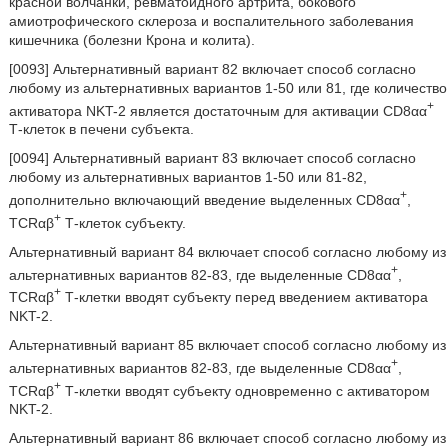
красной волчанки, ревматоидного артрита, бокового
амиотрофического склероза и воспалительного заболевания
кишечника (болезни Крона и колита).
[0093] Альтернативный вариант 82 включает способ согласно
любому из альтернативных вариантов 1-50 или 81, где количество
+
активатора NKT-2 является достаточным для активации CD8αα
Т-клеток в печени субъекта.
[0094] Альтернативный вариант 83 включает способ согласно
любому из альтернативных вариантов 1-50 или 81-82,
+
дополнительно включающий введение выделенных CD8αα
,
+
TCRαβ
Т-клеток субъекту.
Альтернативный вариант 84 включает способ согласно любому из
+
альтернативных вариантов 82-83, где выделенные CD8αα
,
+
TCRαβ
Т-клетки вводят субъекту перед введением активатора
NKT-2.
Альтернативный вариант 85 включает способ согласно любому из
+
альтернативных вариантов 82-83, где выделенные CD8αα
,
+
TCRαβ
Т-клетки вводят субъекту одновременно с активатором
NKT-2.
Альтернативный вариант 86 включает способ согласно любому из