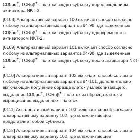
+
+
CD8αα
, TCRαβ
Т-клетки вводят субъекту перед введением
активатора NKT-2.
[0108] Альтернативный вариант 100 включает способ согласно
любому из альтернативных вариантов 94-98, где выделенные
+
+
CD8αα
, TCRαβ
Т-клетки вводят субъекту одновременно с
активатором NKT-2.
[0109] Альтернативный вариант 101 включает способ согласно
любому из альтернативных вариантов 94-98, где выделенные
+
+
CD8αα
, TCRαβ
Т-клетки вводят субъекту после активатора NKT-
2.
[0110] Альтернативный вариант 102 включает способ согласно
любому из альтернативных вариантов 94-101, дополнительно
включающий получение образца клеток у млекопитающего,
+
+
выделение CD8αα
, TCRαβ
Т-клеток из образца клеток и
выращивание выделенных Т-клеток.
[0111] Альтернативный вариант 103 включает способ согласно
альтернативному варианту 102, где млекопитающее
представляет собой субъекта.
[0112] Альтернативный вариант 104 включает способ согласно
альтернативному варианту 102, где млекопитающее