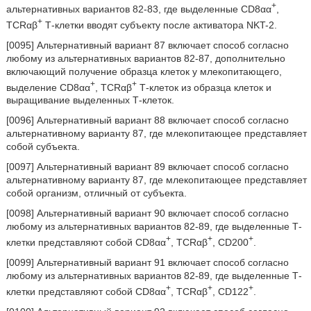
+
альтернативных вариантов 82-83, где выделенные CD8αα
,
+
TCRαβ
Т-клетки вводят субъекту после активатора NKT-2.
[0095] Альтернативный вариант 87 включает способ согласно
любому из альтернативных вариантов 82-87, дополнительно
включающий получение образца клеток у млекопитающего,
+
+
выделение CD8αα
, TCRαβ
Т-клеток из образца клеток и
выращивание выделенных Т-клеток.
[0096] Альтернативный вариант 88 включает способ согласно
альтернативному варианту 87, где млекопитающее представляет
собой субъекта.
[0097] Альтернативный вариант 89 включает способ согласно
альтернативному варианту 87, где млекопитающее представляет
собой организм, отличный от субъекта.
[0098] Альтернативный вариант 90 включает способ согласно
любому из альтернативных вариантов 82-89, где выделенные Т-
+
+
+
клетки представляют собой CD8αα
, TCRαβ
, CD200
.
[0099] Альтернативный вариант 91 включает способ согласно
любому из альтернативных вариантов 82-89, где выделенные Т-
+
+
+
клетки представляют собой CD8αα
, TCRαβ
, CD122
.