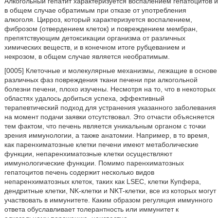
Алкогольный гепатит характеризуется воспалением гепатоцитов и
в общем случае обратимым при отказе от употребления
алкоголя. Цирроз, который характеризуется воспалением,
фиброзом (отвердением клеток) и повреждением мембран,
препятствующим детоксикации организма от различных
химических веществ, и в конечном итоге рубцеванием и
некрозом, в общем случае является необратимым.
[0005] Клеточные и молекулярные механизмы, лежащие в основе
различных фаз повреждения ткани печени при алкогольной
болезни печени, плохо изучены. Несмотря на то, что в некоторых
областях удалось добиться успеха, эффективный
терапевтический подход для устранения указанного заболевания
на момент подачи заявки отсутствовал. Это отчасти объясняется
тем фактом, что печень является уникальным органом с точки
зрения иммунологии, а также анатомии. Например, в то время,
как паренхиматозные клетки печени имеют метаболические
функции, непаренхиматозные клетки осуществляют
иммунологические функции. Помимо паренхиматозных
гепатоцитов печень содержит несколько видов
непаренхиматозных клеток, таких как LSEC, клетки Купфера,
дендритные клетки, NK-клетки и NKT-клетки, все из которых могут
участвовать в иммунитете. Каким образом регуляция иммунного
ответа обуславливает толерантность или иммунитет к