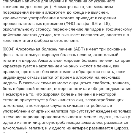
спиртных напитков для мужчин и половина от указанного
количества для женщин). Несмотря на то, что механизм
повреждения печени алкоголем до конца не выяснен,
хроническое употребление алкоголя приводит к секреции
провоспалительных цитокинов (ФНО-альфа, IL6 и IL8),
окислительному стрессу, переокислению липидов и токсическому
действию ацетальдегида, что вызывает воспаление, апоптоз и в
конечном итоге фиброз клеток печени.
[0004] Алкогольная болезнь печени (АБП) имеет три основные
фазы: алкогольную жировую болезнь печени, алкогольный
гепатит и цирроз. Алкогольная жировая болезнь печени, которая
характеризуется накоплением жирных кислот в печени, как
правило, протекает без симптомов и обращается вспять, если
индивидуум отказывается от приема алкоголя на несколько
недель. В тяжелых случаях могут ощущаться слабость, тошнота,
боль в брюшной полости, потеря аппетита и общее недомогание.
Несмотря на то, что жировая болезнь печени в некоторой
степени присутствует у большинства лиц, злоупотребляющих
алкоголем, в некоторых случаях сильная потребность в
употреблении спиртных напитков присутствует ежедневно только
в течение периода продолжительностью менее недели, только у
одного из пяти лиц, злоупотребляющих алкоголем, развивается
алкогольный гепатит, и у одного из четырех развивается цирроз.