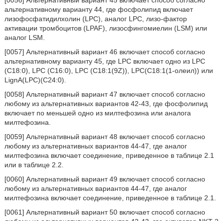
[0056] Альтернативный вариант 45 включает способ согласно
альтернативному варианту 44, где фосфолипид включает
лизофосфатидилхолин (LPC), аналог LPC, лизо-фактор
активации тромбоцитов (LPAF), лизосфингомиелин (LSM) или
аналог LSM.
[0057] Альтернативный вариант 46 включает способ согласно
альтернативному варианту 45, где LPC включает одно из LPC
(С18:0), LPC (С16:0), LPC (C18:1(9Z)), LPC(С18:1(1-олеил)) или
LignA(LPC)(C24:0).
[0058] Альтернативный вариант 47 включает способ согласно
любому из альтернативных вариантов 42-43, где фосфолипид
включает по меньшей одно из милтефозина или аналога
милтефозина.
[0059] Альтернативный вариант 48 включает способ согласно
любому из альтернативных вариантов 44-47, где аналог
милтефозина включает соединение, приведенное в таблице 2.1
или в таблице 2.2.
[0060] Альтернативный вариант 49 включает способ согласно
любому из альтернативных вариантов 44-47, где аналог
милтефозина включает соединение, приведенное в таблице 2.1.
[0061] Альтернативный вариант 50 включает способ согласно