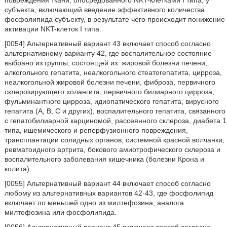
повреждения ткани, опосредованного NKT-клетками I типа, у
субъекта, включающий введение эффективного количества
фосфолипида субъекту, в результате чего происходит понижение
активации NKT-клеток I типа.
[0054] Альтернативный вариант 43 включает способ согласно
альтернативному варианту 42, где воспалительное состояние
выбрано из группы, состоящей из: жировой болезни печени,
алкогольного гепатита, неалкогольного стеатогепатита, цирроза,
неалкогольной жировой болезни печени, фиброза, первичного
склерозирующего холангита, первичного билиарного цирроза,
фульминантного цирроза, идиопатического гепатита, вирусного
гепатита (А, В, С и других), воспалительного гепатита, связанного
с гепатобилиарной карциномой, рассеянного склероза, диабета 1
типа, ишемического и реперфузионного повреждения,
трансплантации солидных органов, системной красной волчанки,
ревматоидного артрита, бокового амиотрофического склероза и
воспалительного заболевания кишечника (болезни Крона и
колита).
[0055] Альтернативный вариант 44 включает способ согласно
любому из альтернативных вариантов 42-43, где фосфолипид
включает по меньшей одно из милтефозина, аналога
милтефозина или фосфолипида.