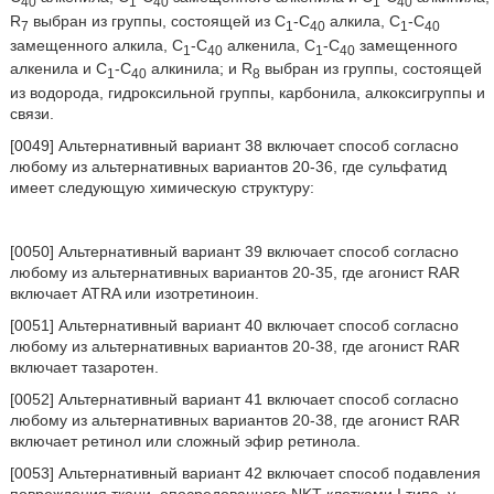
40
1
40
1
40
R
выбран из группы, состоящей из С
-С
алкила, С
-С
7
1
40
1
40
замещенного алкила, С
-С
алкенила, С
-С
замещенного
1
40
1
40
алкенила и C
-С
алкинила; и R
выбран из группы, состоящей
1
40
8
из водорода, гидроксильной группы, карбонила, алкоксигруппы и
связи.
[0049] Альтернативный вариант 38 включает способ согласно
любому из альтернативных вариантов 20-36, где сульфатид
имеет следующую химическую структуру:
[0050] Альтернативный вариант 39 включает способ согласно
любому из альтернативных вариантов 20-35, где агонист RAR
включает ATRA или изотретиноин.
[0051] Альтернативный вариант 40 включает способ согласно
любому из альтернативных вариантов 20-38, где агонист RAR
включает тазаротен.
[0052] Альтернативный вариант 41 включает способ согласно
любому из альтернативных вариантов 20-38, где агонист RAR
включает ретинол или сложный эфир ретинола.
[0053] Альтернативный вариант 42 включает способ подавления