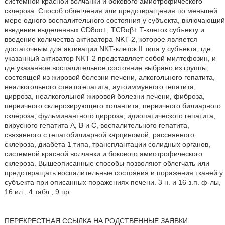
системной красной волчанки и бокового амиотрофического
склероза. Способ облегчения или предотвращения по меньшей
мере одного воспалительного состояния у субъекта, включающий
введение выделенных CD8αα+, TCRαβ+ T-клеток субъекту и
введение количества активатора NKT-2, которое является
достаточным для активации NKT-клеток II типа у субъекта, где
указанный активатор NKT-2 представляет собой милтефозин, и
где указанное воспалительное состояние выбрано из группы,
состоящей из жировой болезни печени, алкогольного гепатита,
неалкогольного стеатогепатита, аутоиммунного гепатита,
цирроза, неалкогольной жировой болезни печени, фиброза,
первичного склерозирующего холангита, первичного билиарного
склероза, фульминантного цирроза, идиопатического гепатита,
вирусного гепатита A, B и C, воспалительного гепатита,
связанного с гепатобилиарной карциномой, рассеянного
склероза, диабета 1 типа, трансплантации солидных органов,
системной красной волчанки и бокового амиотрофического
склероза. Вышеописанные способы позволяют облегчать или
предотвращать воспалительные состояния и поражения тканей у
субъекта при описанных поражениях печени. 3 н. и 16 з.п. ф-лы,
16 ил., 4 табл., 9 пр.
ПЕРЕКРЕСТНАЯ ССЫЛКА НА РОДСТВЕННЫЕ ЗАЯВКИ