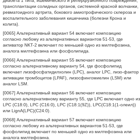
диабета 1 типа, ишемического и реперфузионного повреждения,
трансплантации солидных органов, системной красной волчанки,
ревматоидного артрита, бокового амиотрофического склероза и
воспалительного заболевания кишечника (болезни Крона и
колита).
[0065] Альтернативный вариант 54 включает композицию
согласно любому из альтернативных вариантов 51-53, где
активатор NKT-2 включает по меньшей одно из милтефозина,
аналога милтефозина или фосфолипида.
[0066] Альтернативный вариант 55 включает композицию
согласно альтернативному варианту 54, где фосфолипид
включает лизофосфатидилхолин (LPC), аналог LPC, лизо-фактор
активации тромбоцитов (LPAF), лизосфингомиелин (LSM) или
аналог LSM.
[0067] Альтернативный вариант 56 включает композицию
согласно альтернативному варианту 55, где LPC включает одно из
LPC (С18:0), LPC (С16:0), LPC (C18:1(9Z)), LPC(С18:1(1-олеил))
или LignA(LPC)(C24:0).
[0068] Альтернативный вариант 57 включает композицию
согласно любому из альтернативных вариантов 51-53, где
фосфолипид включает по меньшей одно из милтефозина или
аналога милтефозина.