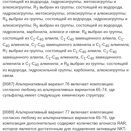
состоящей из водорода, гидроксигруппы, метоксигруппы и
алкоксигруппы; R
выбран из группы, состоящей из водорода,
3
гидроксигруппы, метоксигруппы, этоксигруппы и алкоксигруппы;
R
выбран из группы, состоящей из водорода, гидроксигруппы и
4
алкоксигруппы; R
выбран из группы, состоящей из водорода,
5
гидроксила, карбонила, алкокси и связи; R
выбран из группы,
6
состоящей из С
-С
алкила, С
-С
замещенного алкила, С
-
1
40
1
40
1
С
алкенила, С
-С
замещенного алкенила и С
-С
алкинила;
40
1
40
1
40
R
выбран из группы, состоящей из С
-С
алкила, С
-С
7
1
40
1
40
замещенного алкила, С
-С
алкенила, С
-С
замещенного
1
40
1
40
алкенила и C
-С
алкинила; и R
выбран из группы, состоящей
1
40
8
из водорода, гидроксильной группы, карбонила, алкоксигруппы и
связи.
[0087] Альтернативный вариант 76 включает композицию
согласно любому из альтернативных вариантов 65-74, где
сульфатид имеет следующую химическую структуру:
[0088] Альтернативный вариант 77 включает композицию
согласно любому из альтернативных вариантов 65-76, где
композиция дополнительно содержит количество агониста RAR,
которое является достаточным для подавления активации NKT-