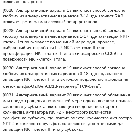
включает тазаротен.
[0028] Альтернативный вариант 17 включает способ согласно
любому из альтернативных вариантов 3-14, где агонист RAR
включает ретинол или сложный эфир ретинола
[0029] Альтернативный вариант 18 включает способ согласно
любому из альтернативных вариантов 1-17, где активация NKT-
клеток II типа включает по меньшей мере один процесс,
выбранный из: выработки IL-2 NKT-клетками II типа,
пролиферацию NKT-клеток II типа или экспрессию CD69 на
поверхности NKT-клеток II типа.
[0030] Альтернативный вариант 19 включает способ согласно
любому из альтернативных вариантов 3-18, где подавление
активации NKT-клеток I типа включает подавление накопления
+
+
клеток альфа-GalGer/CD1d-тетрамер
ТСК-бета
.
[0031] Альтернативный вариант 20 включает способ облегчения
или предотвращения по меньшей мере одного воспалительного
состояния у субъекта, включающий введение некоторого
количества активатора NKT-2 и некоторого количества
сульфатида субъекту, где, взятые вместе, количество активатора
NKT-2 и количество сульфатида являются достаточными для
активации NKT-клеток II типа у субъекта.