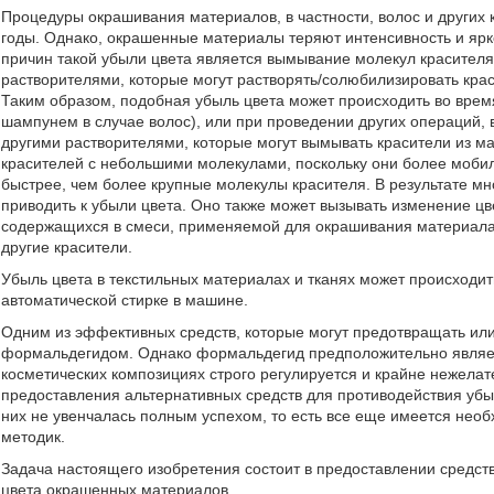
Процедуры окрашивания материалов, в частности, волос и других
годы. Однако, окрашенные материалы теряют интенсивность и ярко
причин такой убыли цвета является вымывание молекул красителя 
растворителями, которые могут растворять/солюбилизировать крас
Таким образом, подобная убыль цвета может происходить во время
шампунем в случае волос), или при проведении других операций, в
другими растворителями, которые могут вымывать красители из м
красителей с небольшими молекулами, поскольку они более мобил
быстрее, чем более крупные молекулы красителя. В результате м
приводить к убыли цвета. Оно также может вызывать изменение цв
содержащихся в смеси, применяемой для окрашивания материала,
другие красители.
Убыль цвета в текстильных материалах и тканях может происходить
автоматической стирке в машине.
Одним из эффективных средств, которые могут предотвращать или
формальдегидом. Однако формальдегид предположительно являетс
косметических композициях строго регулируется и крайне нежела
предоставления альтернативных средств для противодействия убы
них не увенчалась полным успехом, то есть все еще имеется нео
методик.
Задача настоящего изобретения состоит в предоставлении средс
цвета окрашенных материалов.