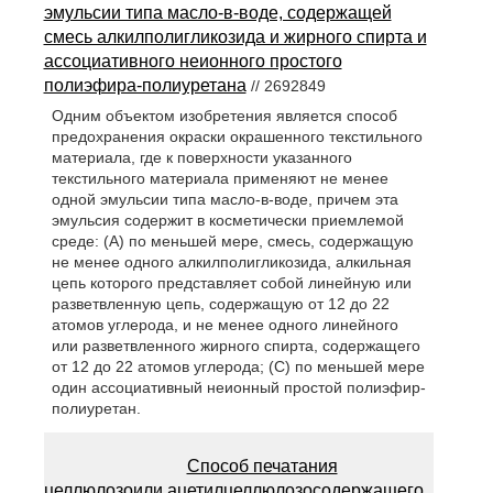
эмульсии типа масло-в-воде, содержащей
смесь алкилполигликозида и жирного спирта и
ассоциативного неионного простого
полиэфира-полиуретана
// 2692849
Одним объектом изобретения является способ
предохранения окраски окрашенного текстильного
материала, где к поверхности указанного
текстильного материала применяют не менее
одной эмульсии типа масло-в-воде, причем эта
эмульсия содержит в косметически приемлемой
среде: (А) по меньшей мере, смесь, содержащую
не менее одного алкилполигликозида, алкильная
цепь которого представляет собой линейную или
разветвленную цепь, содержащую от 12 до 22
атомов углерода, и не менее одного линейного
или разветвленного жирного спирта, содержащего
от 12 до 22 атомов углерода; (С) по меньшей мере
один ассоциативный неионный простой полиэфир-
полиуретан.
Способ печатания
целлюлозоили ацетилцеллюлозосодержащего