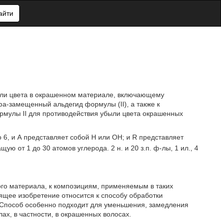
айти
ыли цвета в окрашенном материале, включающему
а-замещенный альдегид формулы (II), а также к
мулы II для противодействия убыли цвета окрашенных
 до 6, и А представляет собой Н или ОН; и R представляет
 от 1 до 30 атомов углерода. 2 н. и 20 з.п. ф-лы, 1 ил., 4
го материала, к композициям, применяемым в таких
ящее изобретение относится к способу обработки
. Способ особенно подходит для уменьшения, замедления
х, в частности, в окрашенных волосах.