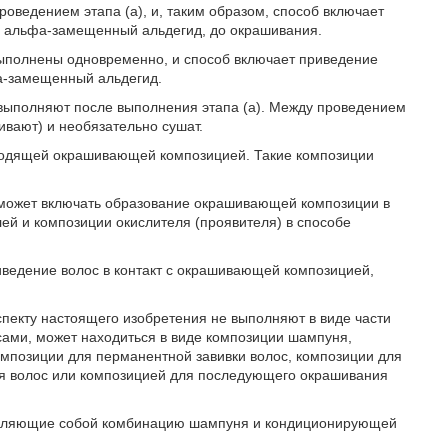
оведением этапа (а), и, таким образом, способ включает
й альфа-замещенный альдегид, до окрашивания.
 выполнены одновременно, и способ включает приведение
а-замещенный альдегид.
 выполняют после выполнения этапа (а). Между проведением
ивают) и необязательно сушат.
одходящей окрашивающей композицией. Такие композиции
 может включать образование окрашивающей композиции в
лей и композиции окислителя (проявителя) в способе
иведение волос в контакт с окрашивающей композицией,
пекту настоящего изобретения не выполняют в виде части
сами, может находиться в виде композиции шампуня,
мпозиции для перманентной завивки волос, композиции для
я волос или композицией для последующего окрашивания
авляющие собой комбинацию шампуня и кондиционирующей