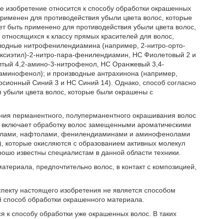
 изобретение относится к способу обработки окрашенных
применен для противодействия убыли цвета волос, которые
 быть применено для противодействия убыли цвета волос,
относящихся к классу прямых красителей для волос,
зводные нитрофенилендиамина (например, 2-нитро-орто-
оксиэтил)-2-нитро-пара-фенилендиамин, НС Фиолетовый 2 и
тый 4,2-амино-3-нитрофенол, НС Оранжевый 3,4-
аминофенол); и производные антрахинона (например,
сионный Синий 3 и НС Синий 14). Однако, способ согласно
 убыли цвета волос, которые были окрашены с
ния перманентного, полуперманентного окрашивания волос
е включает обработку волос замещенными ароматическими
олами, нафтолами, фенилендиаминами и аминофенолами
), которые окисляются с образованием активных молекул
орошо известны специалистам в данной области техники.
териала, предпочтительно волос, в контакт с композицией,
спекту настоящего изобретения не является способом
й способ обработки окрашенного материала.
я к способу обработки уже окрашенных волос. В таких