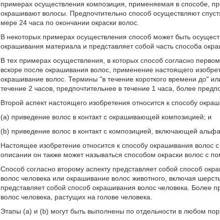
примерах осуществления композиция, применяемая в способе, пр
окрашивают волосы. Предпочтительно способ осуществляют спуст
мере 24 часа по окончании окраски волос.
В некоторых примерах осуществления способ может быть осуществ
окрашивания материала и представляет собой часть способа окр
В тех примерах осуществления, в которых способ согласно первом
вскоре после окрашивания волос, применение настоящего изобре
окрашивание волос. Термины "в течение короткого времени до" ил
течение 2 часов, предпочтительнее в течение 1 часа, более предпо
Второй аспект настоящего изобретения относится к способу окраш
(a) приведение волос в контакт с окрашивающей композицией; и
(b) приведение волос в контакт с композицией, включающей альф
Настоящее изобретение относится к способу окрашивания волос
описании он также может называться способом окраски волос с 
Способ согласно второму аспекту представляет собой способ окр
волос человека или окрашивание волос животного, включая шерсть
представляет собой способ окрашивания волос человека. Более п
волос человека, растущих на голове человека.
Этапы (а) и (b) могут быть выполнены по отдельности в любом по