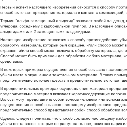
Первый аспект настоящего изобретения относится к способу прот
способ включает приведение материала в контакт с композицией
Термин "альфа-замещенный альдегид" означает любой альдегид, к
углерода, соседнему с карбонильной группой. В настоящем опис
альдегидами или 2-замещенными альдегидами.
Настоящее изобретение относится к способу противодействия уб
обработку материала, который был окрашен, и/или способ может 
окрашен, и/или способ может включать обработку материала, где 
Способ может быть применен для обработки любого материала, к
средствами.
В некоторых примерах осуществления способ согласно настояще
убыли цвета в окрашенном текстильном материале. В таких прим
предпочтительно включает шерсть и предпочтительно включает шер
В предпочтительных примерах осуществления материал представ
предпочтительно материал включает кератинсодержащие волокна.
Волосы могут представлять собой волосы человека или волосы жи
осуществления способ согласно настоящему изобретению предста
предпочтительно способ представляет собой способ обработки вол
Однако, следует понимать, что способ согласно настоящему изоб
убыли цвета волос, которые не растут на голове, таких как парик 