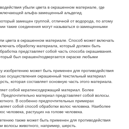
иводействия убыли цвета в окрашенном материале, где
, включающей альфа-замещенный альдегид.
оторый замещен группой, отличной от водорода, по атому
ании такие соединения могут называться α-замещенными
ыли цвета в окрашенном материале. Способ может включать
включать обработку материала, который должен быть
обработка представляет собой часть способа окрашивания.
оторый был окрашен/подвергается окраске любыми
му изобретению может быть применен для противодействия
ерах осуществления окрашенный текстильный материал
сть, которая составляет основную часть этого материала.
ляет собой кератинсодержащий материал. Более
 Предпочтительно материал представляет собой волосы.
вотного. В особенно предпочтительных примерах
вляет собой способ обработки волос человека. Наиболее
ос человека, растущих на голове человека.
ретению также может быть применен для противодействия
или волосы животного, например, шерсть.