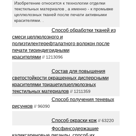
Изобретение относится к технологии отделки
текстильных материалов , а именно - к промывке
целлюлозных тканей после печати активными
красителями. .
Способ обработки тканей из
смеси целлюлозного и
полиэтилентерефталатного волокон после
печати тиоиндигоидными
красителями
// 1213096
Состав для повышения
светостойкости окрашенных дисперсными
красителями триацетилцеллюлозных
текстильных материалов
// 1211359
Способ получения теневых
рисунков
// 96090
Способ окраски кож
// 63220
Фосфинсодержащие
каликсареновые лиганды, способ их