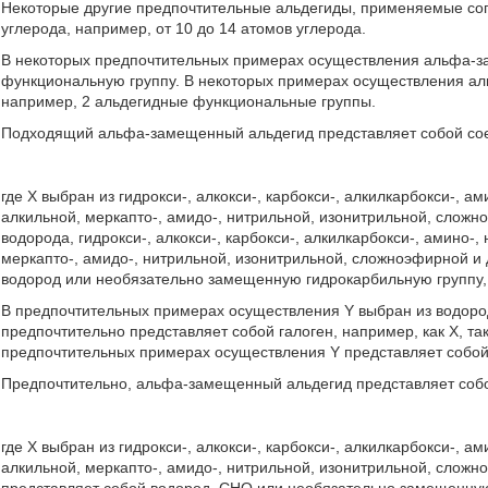
Некоторые другие предпочтительные альдегиды, применяемые сог
углерода, например, от 10 до 14 атомов углерода.
В некоторых предпочтительных примерах осуществления альфа-з
функциональную группу. В некоторых примерах осуществления а
например, 2 альдегидные функциональные группы.
Подходящий альфа-замещенный альдегид представляет собой сое
где X выбран из гидрокси-, алкокси-, карбокси-, алкилкарбокси-, ами
алкильной, меркапто-, амидо-, нитрильной, изонитрильной, сложн
водорода, гидрокси-, алкокси-, карбокси-, алкилкарбокси-, амино-, 
меркапто-, амидо-, нитрильной, изонитрильной, сложноэфирной и
водород или необязательно замещенную гидрокарбильную группу, 
В предпочтительных примерах осуществления Y выбран из водорода
предпочтительно представляет собой галоген, например, как X, та
предпочтительных примерах осуществления Y представляет собой
Предпочтительно, альфа-замещенный альдегид представляет собо
где X выбран из гидрокси-, алкокси-, карбокси-, алкилкарбокси-, ами
алкильной, меркапто-, амидо-, нитрильной, изонитрильной, сложн
представляет собой водород, СНО или необязательно замещенную