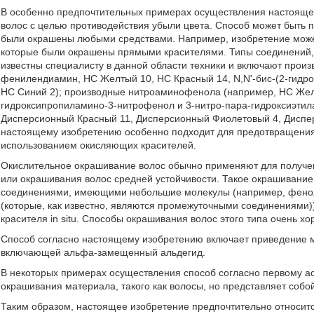
В особенно предпочтительных примерах осуществления настоящее
волос с целью противодействия убыли цвета. Способ может быть 
были окрашены любыми средствами. Например, изобретение может
которые были окрашены прямыми красителями. Типы соединений, 
известны специалисту в данной области техники и включают прои
фенилендиамин, НС Желтый 10, НС Красный 14, N,N'-бис-(2-гидр
НС Синий 2); производные нитроаминофенола (например, НС Жел
гидроксипропиламино-3-нитрофенол и 3-нитро-пара-гидроксиэтил
Дисперсионный Красный 11, Дисперсионный Фиолетовый 4, Диспер
настоящему изобретению особенно подходит для предотвращения
использованием окисляющих красителей.
Окислительное окрашивание волос обычно применяют для получе
или окрашивания волос средней устойчивости. Такое окрашивани
соединениями, имеющими небольшие молекулы (например, фен
(которые, как известно, являются промежуточными соединениями)
красителя in situ. Способы окрашивания волос этого типа очень х
Способ согласно настоящему изобретению включает приведение ма
включающей альфа-замещенный альдегид.
В некоторых примерах осуществления способ согласно первому а
окрашивания материала, такого как волосы, но представляет собо
Таким образом, настоящее изобретение предпочтительно относитс