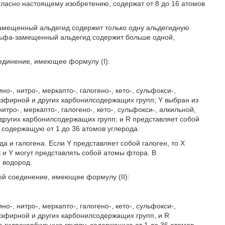
ласно настоящему изобретению, содержат от 8 до 16 атомов
амещенный альдегид содержит только одну альдегидную
льфа-замещенный альдегид содержит больше одной,
динение, имеющее формулу (I):
но-, нитро-, меркапто-, галогено-, кето-, сульфокси-,
оэфирной и других карбонилсодержащих групп; Y выбран из
нитро-, меркапто-, галогено-, кето-, сульфокси-, алкильной,
 других карбонилсодержащих групп; и R представляет собой
содержащую от 1 до 36 атомов углерода.
 и галогена. Если Y представляет собой галоген, то X
к и Y могут представлять собой атомы фтора. В
 водород.
й соединение, имеющее формулу (II):
но-, нитро-, меркапто-, галогено-, кето-, сульфокси-,
оэфирной и других карбонилсодержащих групп, и R
 гидрокарбильную группу, содержащую от 1 до 36 атомов