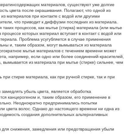
 кератинсодержащих материалов, существуют уже долгие
сть цвета после окрашивания. Полагают, что одной из
из материалов при контакте с водой или другими
ители, что приводит к диффузии последних из материала.
 таких процессов, как мытье (стирка) материала (или мытье
 процессе которых материал вступает в контакт с водой или
атериала. Проблема усугубляется в случае применения
ьны и, таким образом, могут вымываться из материала
ногократное мытье материалов с течением времени может
ета, например, если одно или более соединений-красителей,
 вымывается из материала при мытье (стирке) сильнее, чем
 при стирке материала, как при ручной стирке, так и при
 замедлять убыль цвета, является обработка
я канцерогеном и, таким образом, его применение в
тельно. Неоднократно предпринимались попытки
ли цвета волос. Однако до настоящего времени ни одна из
бходимость создания дополнительных альтернативных
тв для снижения, замедления или предотвращения убыли