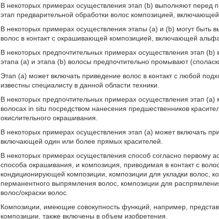
В некоторых примерах осуществления этап (b) выполняют перед пр
этап предварительной обработки волос композицией, включающе
В некоторых примерах осуществления этапы (а) и (b) могут быть
волос в контакт с окрашивающей композицией, включающей альф
В некоторых предпочтительных примерах осуществления этап (b)
этапа (а) и этапа (b) волосы предпочтительно промывают (споласк
Этап (а) может включать приведение волос в контакт с любой п
известны специалисту в данной области техники.
В некоторых предпочтительных примерах осуществления этап (а)
волосах in situ посредством нанесения предшественников красите
окислительного окрашивания.
В некоторых примерах осуществления этап (а) может включать пр
включающей один или более прямых красителей.
В некоторых примерах осуществления способ согласно первому ас
способа окрашивания, и композиция, приводимая в контакт с воло
кондиционирующей композиции, композиции для укладки волос, ко
перманентного выпрямления волос, композиции для распрямлени
волос/окраски волос.
Композиции, имеющие совокупность функций, например, предст
композиции, также включены в объем изобретения.