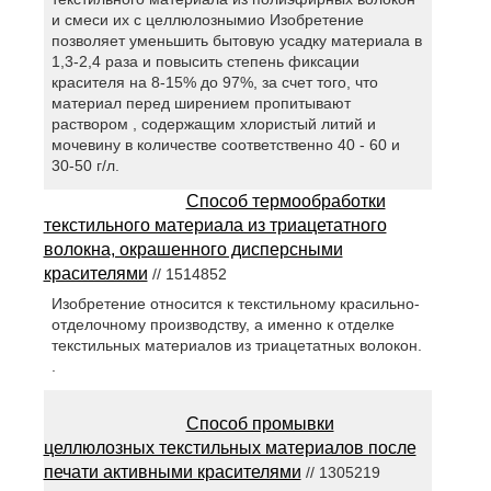
и смеси их с целлюлознымио Изобретение
позволяет уменьшить бытовую усадку материала в
1,3-2,4 раза и повысить степень фиксации
красителя на 8-15% до 97%, за счет того, что
материал перед ширением пропитывают
раствором , содержащим хлористый литий и
мочевину в количестве соответственно 40 - 60 и
30-50 г/л.
Способ термообработки
текстильного материала из триацетатного
волокна, окрашенного дисперсными
красителями
// 1514852
Изобретение относится к текстильному красильно-
отделочному производству, а именно к отделке
текстильных материалов из триацетатных волокон.
.
Способ промывки
целлюлозных текстильных материалов после
печати активными красителями
// 1305219