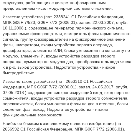
структурах, работающих с дискретно-фазированным
представлением чисел модулярной системы счисления.
Известно устройство (пат. 2338241 С1 Российская Федерация,
МПК G06F 7/523, G06F 7/72 (2006.01). заявл. 22.03.2007; опубл.
10.11.2008.), содержащее генератор гармонического сигнала,
управляемые фазовращатели, измеритель фазы гармонического
сигнала, группу фазовращателей на фиксированное значение
фазы, шифраторы, входы устройства первого операнда,
дешифраторы, элементы ИЛИ, блоки умножения на константу по
модулю, элементы И, входы устройства разрядов второго
операнда, сумматор по модулю два, преобразователь кода числа
х в р-х, выход устройства. Недостаток устройства - низкое
быстродействие.
Известно также устройство (пат. 2653310 С1 Российская
Федерация, МПК G06F 7/72 (2006.01). заявл. 24.05.2017; опубл.
07.05.2018.) содержащее синхронизирующий вход, вход первого
сомножителя, входы устройства разрядов второго сомножителя,
переключатели, блоки умножения фазы на два в степени, блоки
сложения фаз, выход. Недостаток устройства - низкие
функциональные возможности.
Наиболее близким к заявляемому является изобретение (пат.
2656992 С1 Российская Федерация, МПК G06F 7/72 (2006.01).