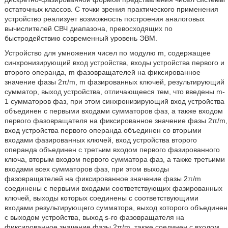
остаточных классов. С точки зрения практического применения
устройство реализует возможность построения аналоговых
вычислителей СВЧ диапазона, превосходящих по
быстродействию современный уровень ЭВМ.
Устройство для умножения чисел по модулю m, содержащее
синхронизирующий вход устройства, входы устройства первого и
второго операнда, m фазовращателей на фиксированное
значение фазы 2π/m, m фазированных ключей, результирующий
сумматор, выход устройства, отличающееся тем, что введены m-
1 сумматоров фаз, при этом синхронизирующий вход устройства
объединен с первыми входами сумматоров фаз, а также входом
первого фазовращателя на фиксированное значение фазы 2π/m,
вход устройства первого операнда объединен со вторыми
входами фазированных ключей, вход устройства второго
операнда объединен с третьим входом первого фазированного
ключа, вторым входом первого сумматора фаз, а также третьими
входами всех сумматоров фаз, при этом выходы
фазовращателей на фиксированное значение фазы 2π/m
соединены с первыми входами соответствующих фазированных
ключей, выходы которых соединены с соответствующими
входами результирующего сумматора, выход которого объединен
с выходом устройства, выход s-го фазовращателя на
фиксированное значение фазы 2π/m
также соединен с входом