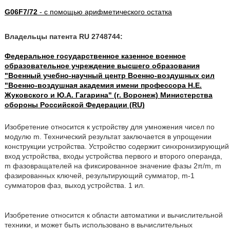
G06F7/72
- с помощью арифметического остатка
Владельцы патента RU 2748744:
Федеральное государственное казенное военное
образовательное учреждение высшего образования
"Военный учебно-научный центр Военно-воздушных сил
"Военно-воздушная академия имени профессора Н.Е.
Жуковского и Ю.А. Гагарина" (г. Воронеж) Министерства
обороны Российской Федерации (RU)
Изобретение относится к устройству для умножения чисел по
модулю m. Технический результат заключается в упрощении
конструкции устройства. Устройство содержит синхронизирующий
вход устройства, входы устройства первого и второго операнда,
m фазовращателей на фиксированное значение фазы 2π/m, m
фазированных ключей, результирующий сумматор, m-1
сумматоров фаз, выход устройства. 1 ил.
Изобретение относится к области автоматики и вычислительной
техники, и может быть использовано в вычислительных