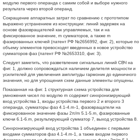
модулю первого операнда с самим собой и выборе нужного
результата через второй операнд.
Сокращение аппаратных затрат по сравнению с прототипом
выражено устранением из конструкции: линий задержек на
основе фазовращателей как управляемых, так и на
фиксированное значение, m сумматоров, а также m
фазированных ключей (патент РФ №2656992, фиг. 2), которые по
объему элементов превосходят введенных в новое устройство
сумматоров фаз (патент РФ №2653310, фиг. 3).
Следует заметить, что разветвление сигнальных линий СВЧ на
фиг. 1, должно сопровождаться наличием делителя мощности и
усилителей для увеличения амплитуды гармоник до единичного
значения, но для упрощения схем данные элементы опущены.
Показанная на фиг. 1 структурная схема устройства для
умножения чисел по модулю m содержит синхронизирующий
вход устройства 1, входы устройства первого 2 и второго 3
операнда, сумматоры фаз 4.1-4.m-1, фазовращатели на
фиксированное значение фазы 2π/m 5.1-5.m, фазированные
ключи 6.1-6.m, результирующий сумматор 7, выход устройства 8.
Синхронизирующий вход устройства 1 объединен с первыми
входами сумматоров фаз 4.1-4.m-1, а также входом первого