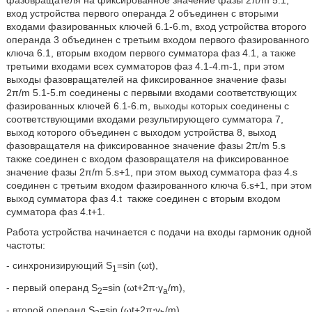
фазовращателя на фиксированное значение фазы 2π/m 5.1,
вход устройства первого операнда 2 объединен с вторыми
входами фазированных ключей 6.1-6.m, вход устройства второго
операнда 3 объединен с третьим входом первого фазированного
ключа 6.1, вторым входом первого сумматора фаз 4.1, а также
третьими входами всех сумматоров фаз 4.1-4.m-1, при этом
выходы фазовращателей на фиксированное значение фазы
2π/m 5.1-5.m соединены с первыми входами соответствующих
фазированных ключей 6.1-6.m, выходы которых соединены с
соответствующими входами результирующего сумматора 7,
выход которого объединен с выходом устройства 8, выход
фазовращателя на фиксированное значение фазы 2π/m 5.s
также соединен с входом фазовращателя на фиксированное
значение фазы 2π/m 5.s+1, при этом выход сумматора фаз 4.s
соединен с третьим входом фазированного ключа 6.s+1, при этом
выход сумматора фаз 4.t
также соединен с вторым входом
сумматора фаз 4.t+1.
Работа устройства начинается с подачи на входы гармоник одной
частоты:
- синхронизирующий S
=sin (ωt),
1
- первый операнд S
=sin (ωt+2π⋅γ
/m),
2
a
- второй операнд S
=sin (ωt+2π⋅γ
/m),