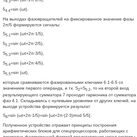
4.3
5
=sin (ωt).
4.4
На выходах фазовращателей на фиксированное значение фазы
2π/5 формируются сигналы:
S
=sin (ωt+2π⋅1/5),
5.1
5
=sin (ωt+2π⋅2/5),
5.2
S
=sin (ωt+2π⋅3/5),
5.3
S
=sin (ωt+2π⋅4/5),
5.4
S
=sin (ωt),
5.5
которые сравниваются фазированными ключами 6.1-6.5 со
значением первого операнда, и т.к. S
=S
, то на второй вход
2
5.2
результирующего сумматора 7 проходит гармоника от сумматора
фаз 4.1. Складываясь с нулевыми уровнями от других ключей, на
выходе устройства формируется результат:
S
=sin (ωt+2π⋅1/5)=sin [ωt+2π⋅(2⋅3)mod 5/5].
8
Полученное устройство отражает принципы построения
арифметических блоков для спецпроцессоров, работающих с
дискретно-фазированной формой представления чисел системы