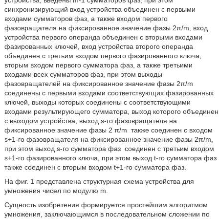
устройства, введены m-1 сумматоров фаз, при этом
синхронизирующий вход устройства объединен с первыми
входами сумматоров фаз, а также входом первого
фазовращателя на фиксированное значение фазы 2π/m, вход
устройства первого операнда объединен с вторыми входами
фазированных ключей, вход устройства второго операнда
объединен с третьим входом первого фазированного ключа,
вторым входом первого сумматора фаз, а также третьими
входами всех сумматоров фаз, при этом выходы
фазовращателей на фиксированное значение фазы 2π/m
соединены с первыми входами соответствующих фазированных
ключей, выходы которых соединены с соответствующими
входами результирующего сумматора, выход которого объединен
с выходом устройства, выход s-го фазовращателя на
фиксированное значение фазы 2 π/m
также соединен с входом
s+1-го фазовращателя на фиксированное значение фазы 2π/m,
при этом выход s-го сумматора фаз
соединен с третьим входом
s+1-го фазированного ключа, при этом выход t-го сумматора фаз
также соединен с вторым входом t+1-го сумматора фаз.
На фиг. 1 представлена структурная схема устройства для
умножения чисел по модулю m.
Сущность изобретения формируется простейшим алгоритмом
умножения, заключающимся в последовательном сложении по