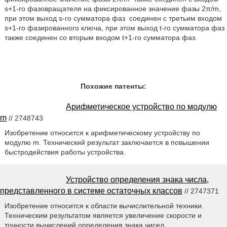
s+1-го фазовращателя на фиксированное значение фазы 2π/m,
при этом выход s-го сумматора фаз
соединен с третьим входом
s+1-го фазированного ключа, при этом выход t-го сумматора фаз
также соединен со вторым входом t+1-го сумматора фаз.
Похожие патенты:
Арифметическое устройство по модулю
m
// 2748743
Изобретение относится к арифметическому устройству по
модулю m. Технический результат заключается в повышении
быстродействия работы устройства.
Устройство определения знака числа,
представленного в системе остаточных классов
// 2747371
Изобретение относится к области вычислительной техники.
Техническим результатом является увеличение скорости и
точности вычислений определения знака чисел,