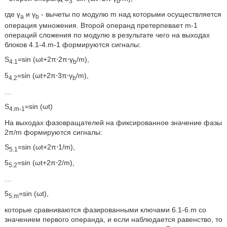
3
b
где γ
и γ
- вычеты по модулю m над которыми осуществляется
a
b
операция умножения. Второй операнд претерпевает m-1
операций сложения по модулю в результате чего на выходах
блоков 4.1-4.m-1 формируются сигналы:
S
=sin (ωt+2π⋅2π⋅γ
/m),
4.1
b
5
=sin (ωt+2π⋅3π⋅γ
/m),
4.2
b
…
S
=sin (ωt)
4.m-1
На выходах фазовращателей на фиксированное значение фазы
2π/m формируются сигналы:
S
=sin (ωt+2π⋅1/m),
5.1
5
=sin (ωt+2π⋅2/m),
5.2
…
5
=sin (ωt),
5.m
которые сравниваются фазированными ключами 6.1-6.m со
значением первого операнда, и если наблюдается равенство, то