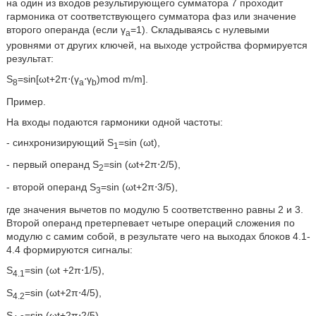
на один из входов результирующего сумматора 7 проходит
гармоника от соответствующего сумматора фаз или значение
второго операнда (если γ
=1). Складываясь с нулевыми
а
уровнями от других ключей, на выходе устройства формируется
результат:
S
=sin[ωt+2π⋅(γ
⋅γ
)mod m/m].
8
а
b
Пример.
На входы подаются гармоники одной частоты:
- синхронизирующий S
=sin (ωt),
1
- первый операнд S
=sin (ωt+2π⋅2/5),
2
- второй операнд S
=sin (ωt+2π⋅3/5),
3
где значения вычетов по модулю 5 соответственно равны 2 и 3.
Второй операнд претерпевает четыре операций сложения по
модулю с самим собой, в результате чего на выходах блоков 4.1-
4.4 формируются сигналы:
S
=sin (ωt +2π⋅1/5),
4.1
S
=sin (ωt+2π⋅4/5),
4.2
S
=sin (ωt+2π⋅2/5),