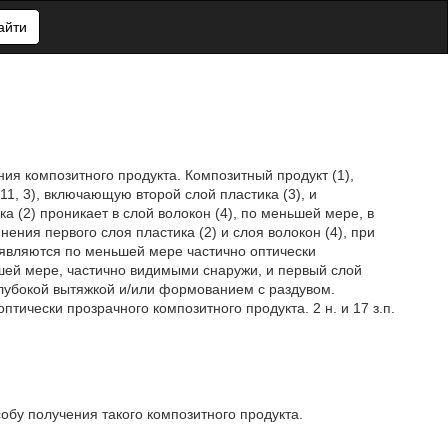
айти
ия композитного продукта. Композитный продукт (1),
1, 3), включающую второй слой пластика (3), и
 (2) проникает в слой волокон (4), по меньшей мере, в
ния первого слоя пластика (2) и слоя волокон (4), при
 являются по меньшей мере частично оптически
ьшей мере, частично видимыми снаружи, и первый слой
лубокой вытяжкой и/или формованием с раздувом.
ически прозрачного композитного продукта. 2 н. и 17 з.п.
обу получения такого композитного продукта.