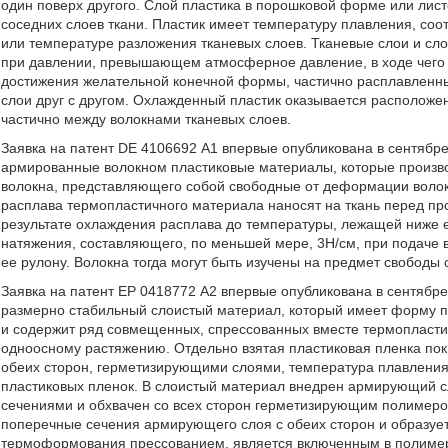
один поверх другого. Слой пластика в порошковой форме или ли
соседних слоев ткани. Пластик имеет температуру плавления, со
или температуре разложения тканевых слоев. Тканевые слои и сл
при давлении, превышающем атмосферное давление, в ходе чего с
достижения желательной конечной формы, частично расплавленны
слои друг с другом. Охлажденный пластик оказывается расположен
частично между волокнами тканевых слоев.
Заявка на патент DE 4106692 А1 впервые опубликована в сентябре
армированные волокном пластиковые материалы, которые произв
волокна, представляющего собой свободные от деформации волок
расплава термопластичного материала наносят на ткань перед про
результате охлаждения расплава до температуры, лежащей ниже е
натяжения, составляющего, по меньшей мере, 3Н/см, при подаче в
ее рулону. Волокна тогда могут быть изучены на предмет свободы
Заявка на патент EP 0418772 А2 впервые опубликована в сентябре
размерно стабильный слоистый материал, который имеет форму п
и содержит ряд совмещенных, спрессованных вместе термопласти
одноосному растяжению. Отдельно взятая пластиковая пленка покр
обеих сторон, герметизирующими слоями, температура плавления
пластиковых пленок. В слоистый материал внедрен армирующий с
сечениями и обхвачен со всех сторон герметизирующим полимер
поперечные сечения армирующего слоя с обеих сторон и образуе
термоформования прессованием, является включенным в полимер