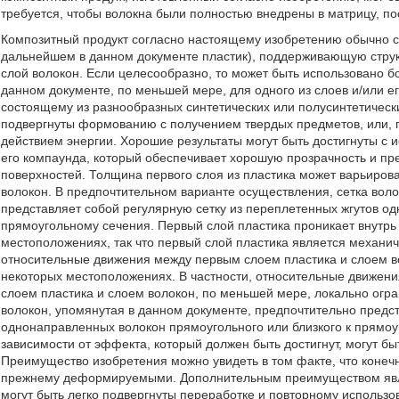
требуется, чтобы волокна были полностью внедрены в матрицу, пос
Композитный продукт согласно настоящему изобретению обычно со
дальнейшем в данном документе пластик), поддерживающую стру
слой волокон. Если целесообразно, то может быть использовано б
данном документе, по меньшей мере, для одного из слоев и/или ег
состоящему из разнообразных синтетических или полусинтетически
подвергнуты формованию с получением твердых предметов, или,
действием энергии. Хорошие результаты могут быть достигнуты с
его компаунда, который обеспечивает хорошую прозрачность и пр
поверхностей. Толщина первого слоя из пластика может варьирова
волокон. В предпочтительном варианте осуществления, сетка вол
представляет собой регулярную сетку из переплетенных жгутов од
прямоугольному сечения. Первый слой пластика проникает внутрь
местоположениях, так что первый слой пластика является механич
относительные движения между первым слоем пластика и слоем в
некоторых местоположениях. В частности, относительные движен
слоем пластика и слоем волокон, по меньшей мере, локально огр
волокон, упомянутая в данном документе, предпочтительно предст
однонаправленных волокон прямоугольного или близкого к прямоуг
зависимости от эффекта, который должен быть достигнут, могут б
Преимущество изобретения можно увидеть в том факте, что конеч
прежнему деформируемыми. Дополнительным преимуществом являе
могут быть легко подвергнуты переработке и повторному использо