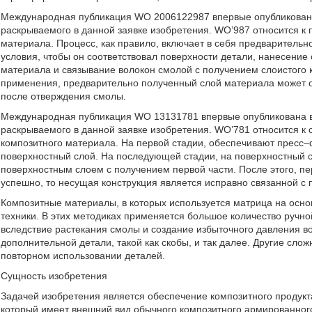
Международная публикация WO 2006122987 впервые опубликована в 
раскрываемого в данной заявке изобретения. WO’987 относится к 
материала. Процесс, как правило, включает в себя предварительн
условия, чтобы он соответствовал поверхности детали, нанесение
материала и связывание волокон смолой с получением слоистого 
применения, предварительно полученный слой материала может о
после отверждения смолы.
Международная публикация WO 13131781 впервые опубликована в се
раскрываемого в данной заявке изобретения. WO’781 относится к
композитного материала. На первой стадии, обеспечивают пресс–ф
поверхностный слой. На последующей стадии, на поверхностный с
поверхностным слоем с получением первой части. После этого, пе
успешно, то несущая конструкция является исправно связанной с 
Композитные материалы, в которых используется матрица на осно
техники. В этих методиках применяется большое количество руч
вследствие растекания смолы и создание избыточного давления в
дополнительной детали, такой как скобы, и так далее. Другие слож
повторном использовании деталей.
Сущность изобретения
Задачей изобретения является обеспечение композитного продукта
который имеет внешний вид обычного композитного армированного