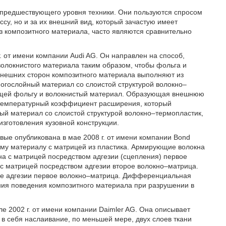
з предшествующего уровня техники. Они пользуются спросом
су, но и за их внешний вид, который зачастую имеет
з композитного материала, часто являются сравнительно
. от имени компании Audi AG. Он направлен на способ,
олокнистого материала таким образом, чтобы фольга и
внешних сторон композитного материала выполняют из
огослойный материал со слоистой структурой волокно–
ающей фольгу и волокнистый материал. Образующая внешнюю
 температурный коэффициент расширения, который
ый материал со слоистой структурой волокно–термопластик,
зготовления кузовной конструкции.
ые опубликована в мае 2008 г. от имени компании Bond
ому материалу с матрицей из пластика. Армирующие волокна
а с матрицей посредством адгезии (сцепления) первое
с матрицей посредством адгезии второе волокно–матрица.
ше адгезии первое волокно–матрица. Дифференциальная
ния поведения композитного материала при разрушении в
е 2002 г. от имени компании Daimler AG. Она описывает
 в себя наслаивание, по меньшей мере, двух слоев ткани