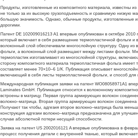
Продукты, изготовленные из композитного материала, известны и
не только за их высокую грузоподъемность и сравнимую низкую мас
большую значимость. Однако, обычные продукты, изготовленные и
дорогими.
Патент DE 102009016213 A1 впервые опубликован в октябре 2010 г
который включает в себя размещение термопластичной фольги и в
волоконный слой обеспечивали многослойную структуру. Одну из 
фольги, а волоконный слой размещают между листами фольги. Мн
термопластик изготавливают из многослойной структуры, включ
сторону композитного материала термопластичная фольга имеет
составляет менее 70×10–6 1/K. Публикация описывает многослойн
включающий в себя листы термопластичной фольги, и способ для и
Международная публикация заявки на патент WO08058971A1 вперв
Laminates GmbH. Публикация относится к волоконному композитн
встроены в матрицу. Первая группа армирующих волокон соединен
волокно–матрица. Вторая группа армирующих волокон соединена 
Получают так чтобы, адгезия второе волокно–матрица была мень
конструкция адгезии волокно–матрица предназначена для улучше
случае абсолютной потери несущей способности.
Заявка на патент US 2002016121 A впервые опубликована в феврал
процесс получения детали с внутренней тканью, который включает