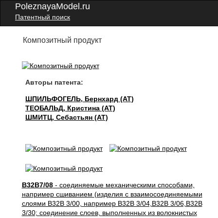
PoleznayaModel.ru
Патентный поиск
Композитный продукт
Авторы патента:
ШПИЛЬФОГЕЛЬ, Бернхард (AT)
ТЕОБАЛЬД, Кристина (AT)
ШМИТЦ, Себастьян (AT)
B32B7/08
- соединяемые механическими способами,
например сшиванием (изделия с взаимосоединяемыми
слоями B32B 3/00, например B32B 3/04,B32B 3/06,B32B
3/30; соединение слоев, выполненных из волокнистых