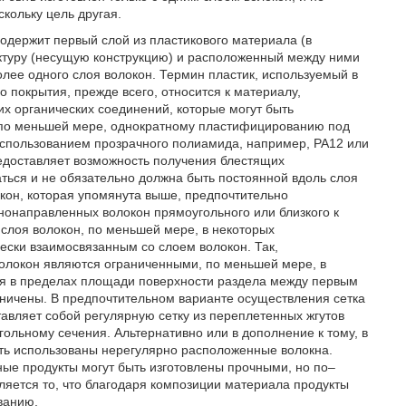
кольку цель другая.
держит первый слой из пластикового материала (в
ктуру (несущую конструкцию) и расположенный между ними
олее одного слоя волокон. Термин пластик, используемый в
о покрытия, прежде всего, относится к материалу,
х органических соединений, которые могут быть
 по меньшей мере, однократному пластифицированию под
 использованием прозрачного полиамида, например, PA12 или
едоставляет возможность получения блестящих
ться и не обязательно должна быть постоянной вдоль слоя
окон, которая упомянута выше, предпочтительно
нонаправленных волокон прямоугольного или близкого к
 слоя волокон, по меньшей мере, в некоторых
ески взаимосвязанным со слоем волокон. Так,
олокон являются ограниченными, по меньшей мере, в
ия в пределах площади поверхности раздела между первым
аничены. В предпочтительном варианте осуществления сетка
авляет собой регулярную сетку из переплетенных жгутов
ольному сечения. Альтернативно или в дополнение к тому, в
ыть использованы нерегулярно расположенные волокна.
ные продукты могут быть изготовлены прочными, но по–
тся то, что благодаря композиции материала продукты
ванию.