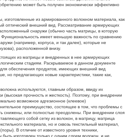
изобретению может быть получен экономически эффективно
ы, изготовленные из армированного волокном материала, как
ный оптический внешний вид. Рассматривание армирующих
асположенный снаружи (обычно часть матрицы, в которую
й. Функциональность имеет меньшую важность по сравнению
ружи (например, корпуса, и так далее), которые не
кузова), расположенной внизу.
остоящих из матрицы и внедренных в нее армирующих
нологическим стадиям. Раскрываемое в данном документе
 для обеспечения продуктов, имеющих внешний вид
, но предлагающих новые характеристики, такие как,
волокна используются, главным образом, ввиду их
ки (высокая прочность и жесткость). Поэтому, при внедрении
имально возможное адгезионное (клеевое)
нительное преимущество, состоящее в том, что проблемы с
ь снижены, или полностью преодолены. При внедрении слоя
тавляющего собой сетку из волокон, в матрицу, матрица
екстильного материала, но и сквозь текстильный материал,
поры). В отличие от известного уровня техники,
 быть изготовлен только с одним слоем волокон, и не