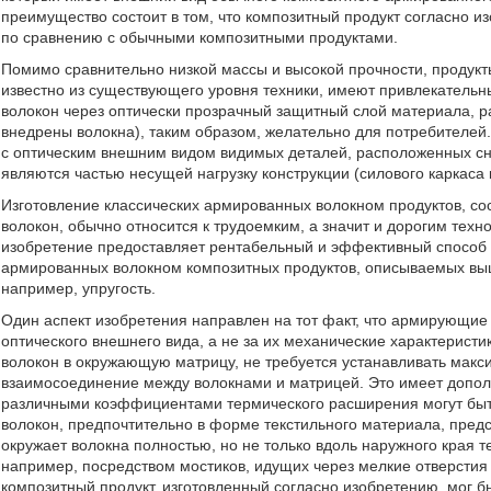
преимущество состоит в том, что композитный продукт согласно 
по сравнению с обычными композитными продуктами.
Помимо сравнительно низкой массы и высокой прочности, продукт
известно из существующего уровня техники, имеют привлекатель
волокон через оптически прозрачный защитный слой материала, р
внедрены волокна), таким образом, желательно для потребителе
с оптическим внешним видом видимых деталей, расположенных сна
являются частью несущей нагрузку конструкции (силового каркаса 
Изготовление классических армированных волокном продуктов, с
волокон, обычно относится к трудоемким, а значит и дорогим тех
изобретение предоставляет рентабельный и эффективный способ
армированных волокном композитных продуктов, описываемых выше
например, упругость.
Один аспект изобретения направлен на тот факт, что армирующие 
оптического внешнего вида, а не за их механические характеристи
волокон в окружающую матрицу, не требуется устанавливать макс
взаимосоединение между волокнами и матрицей. Это имеет допол
различными коэффициентами термического расширения могут быт
волокон, предпочтительно в форме текстильного материала, предс
окружает волокна полностью, но не только вдоль наружного края т
например, посредством мостиков, идущих через мелкие отверстия (
композитный продукт, изготовленный согласно изобретению, мог бы