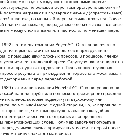
стовой форме вводят между соответственными парами
ответствующую, по большей мере, температуре плавления и/
ой пластика нагревают и подвергают нажиму (спрессовывают)
лой пластика, по меньшей мере, частично плавится. После
й пластик охлаждают, посредством чего связывают тканевые
ным между слоями ткани и, в частности, по меньшей мере,
 1992 г. от имени компании Bayer AG. Она направлена на
одят из термопластичных материалов и армирующего
на, с помощью двухполосных прессов. В процессе, пленку
пусканием ее в полосный пресс. Структуру ткани запирают в
го температуры затвердевания. Ткань держат в условиях
 пресс в результате прикладывания тормозного механизма к
 от деформации перед переработкой.
 1989 г. от имени компании Hoechst AG. Она направлена на
лоской панели, трубы или неплоского трехмерного профиля
чных пленок, которые подвергнуты двухосному или
ыта, по меньшей мере, с одной стороны, но, как правило, с
 которых ниже, чем температура плавления каждой из
лой, который обеспечен c открытыми поперечными
ом герметизирующих слоев. Полимер заполняет открытые
т неразделимую связь с армирующим слоем, который после
ную матрицу слоистого материала.