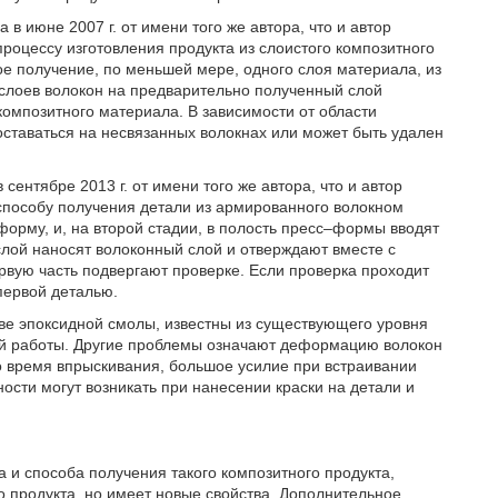
июне 2007 г. от имени того же автора, что и автор
процессу изготовления продукта из слоистого композитного
ое получение, по меньшей мере, одного слоя материала, из
 слоев волокон на предварительно полученный слой
композитного материала. В зависимости от области
ставаться на несвязанных волокнах или может быть удален
нтябре 2013 г. от имени того же автора, что и автор
 способу получения детали из армированного волокном
орму, и, на второй стадии, в полость пресс–формы вводят
лой наносят волоконный слой и отверждают вместе с
рвую часть подвергают проверке. Если проверка проходит
первой деталью.
ве эпоксидной смолы, известны из существующего уровня
ной работы. Другие проблемы означают деформацию волокон
о время впрыскивания, большое усилие при встраивании
ности могут возникать при нанесении краски на детали и
 и способа получения такого композитного продукта,
 продукта, но имеет новые свойства. Дополнительное