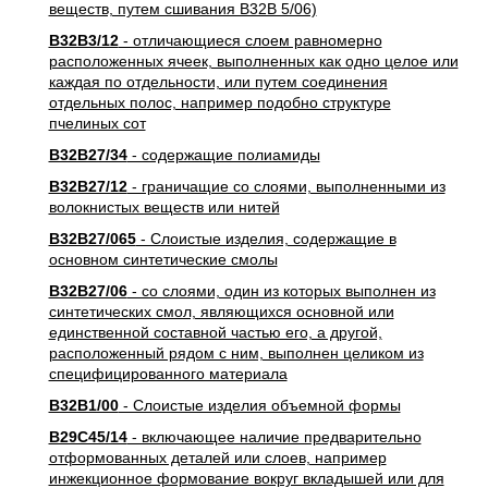
веществ, путем сшивания B32B 5/06)
B32B3/12
- отличающиеся слоем равномерно
расположенных ячеек, выполненных как одно целое или
каждая по отдельности, или путем соединения
отдельных полос, например подобно структуре
пчелиных сот
B32B27/34
- содержащие полиамиды
B32B27/12
- граничащие со слоями, выполненными из
волокнистых веществ или нитей
B32B27/065
- Слоистые изделия, содержащие в
основном синтетические смолы
B32B27/06
- со слоями, один из которых выполнен из
синтетических смол, являющихся основной или
единственной составной частью его, а другой,
расположенный рядом с ним, выполнен целиком из
специфицированного материала
B32B1/00
- Слоистые изделия объемной формы
B29C45/14
- включающее наличие предварительно
отформованных деталей или слоев, например
инжекционное формование вокруг вкладышей или для