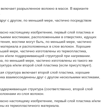
 включает разрыхленное волокно в массе. В варианте
.
 друг с другом, по меньшей мере, частично посредством
ласно настоящему изобретению, первый слой пластика и
лькими мостиками, расположенными в отверстиях, идущих
тения, мостики могут быть, по меньшей мере, частично
о материала и расположенных в слое волокон. Хорошие
ньшей мере, частично изготовлены из термопластика,
кон и/или поддерживающей структурой при нагревании.
а, по меньшей мере, частично изготовлены из такого же
ктура и/или второй слой пластика (если присутствует).
я структура включает второй слой пластика, хорошие
тика взаимосоединены друг с другом несколькими мостиками,
поддерживающая структура (соответственно, второй слой
волокнами из слоя волокон.
ласно настоящему изобретению, первый слой пластика и/или
ны из термопластичного материала.