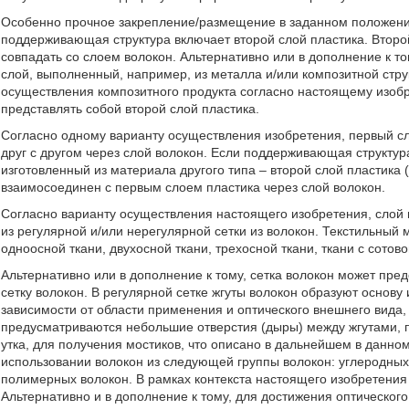
Особенно прочное закрепление/размещение в заданном положении
поддерживающая структура включает второй слой пластика. Второ
совпадать со слоем волокон. Альтернативно или в дополнение к т
слой, выполненный, например, из металла и/или композитной стру
осуществления композитного продукта согласно настоящему изоб
представлять собой второй слой пластика.
Согласно одному варианту осуществления изобретения, первый с
друг с другом через слой волокон. Если поддерживающая структура
изготовленный из материала другого типа – второй слой пластика 
взаимосоединен с первым слоем пластика через слой волокон.
Согласно варианту осуществления настоящего изобретения, слой 
из регулярной и/или нерегулярной сетки из волокон. Текстильный
одноосной ткани, двухосной ткани, трехосной ткани, ткани с сотово
Альтернативно или в дополнение к тому, сетка волокон может пре
сетку волокон. В регулярной сетке жгуты волокон образуют основу
зависимости от области применения и оптического внешнего вида, 
предусматриваются небольшие отверстия (дыры) между жгутами, 
утка, для получения мостиков, что описано в дальнейшем в данно
использовании волокон из следующей группы волокон: углеродных 
полимерных волокон. В рамках контекста настоящего изобретения
Альтернативно и в дополнение к тому, для достижения оптическог