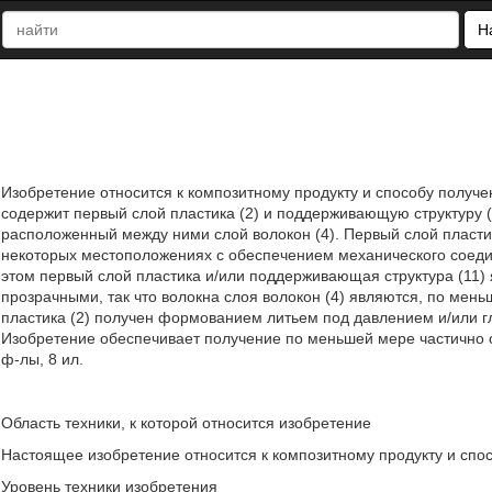
Н
Изобретение относится к композитному продукту и способу получен
содержит первый слой пластика (2) и поддерживающую структуру (1
расположенный между ними слой волокон (4). Первый слой пластика
некоторых местоположениях с обеспечением механического соедине
этом первый слой пластика и/или поддерживающая структура (11)
прозрачными, так что волокна слоя волокон (4) являются, по мен
пластика (2) получен формованием литьем под давлением и/или г
Изобретение обеспечивает получение по меньшей мере частично опт
ф-лы, 8 ил.
Область техники, к которой относится изобретение
Настоящее изобретение относится к композитному продукту и спос
Уровень техники изобретения