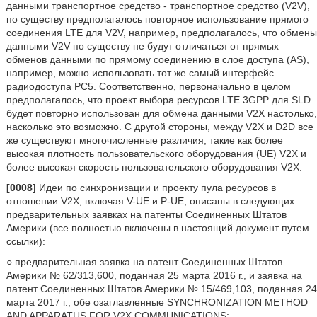
данными транспортное средство - транспортное средство (V2V),
по существу предполагалось повторное использование прямого
соединения LTE для V2V, например, предполагалось, что обмены
данными V2V по существу не будут отличаться от прямых
обменов данными по прямому соединению в слое доступа (AS),
например, можно использовать тот же самый интерфейс
радиодоступа PC5. Соответственно, первоначально в целом
предполагалось, что проект выбора ресурсов LTE 3GPP для SLD
будет повторно использован для обмена данными V2X настолько,
насколько это возможно. С другой стороны, между V2X и D2D все
же существуют многочисленные различия, такие как более
высокая плотность пользовательского оборудования (UE) V2X и
более высокая скорость пользовательского оборудования V2X.
[0008]
Идеи по синхронизации и проекту пула ресурсов в
отношении V2X, включая V-UE и P-UE, описаны в следующих
предварительных заявках на патенты Соединенных Штатов
Америки (все полностью включены в настоящий документ путем
ссылки):
○ предварительная заявка на патент Соединенных Штатов
Америки № 62/313,600, поданная 25 марта 2016 г., и заявка на
патент Соединенных Штатов Америки № 15/469,103, поданная 24
марта 2017 г., обе озаглавленные SYNCHRONIZATION METHOD
AND APPARATUS FOR V2X COMMUNICATIONS;