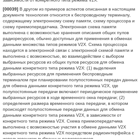
зависимости от конкретного типа режима V2X.
[00039]
В другом из примеров аспектов описанная в настоящем
документе технология относится к беспроводному терминалу,
содержащему электронному схему памяти, схему процессора и
схему приемопередатчика. Электронная схема памяти
выполнена с возможностью хранения описания общих пулов
радиоресурсов, обычно доступных для применения в обменах
данными множества типов режимов V2X. Схема процессора
находится в электронной связи с электронной схемой памяти и
выполнена с возможностью, во взаимодействии с выбором
выбранных ресурсов из общих пулов ресурсов для обмена
данными конкретного типа режима V2X: (1) выделения
выбранных ресурсов для применения беспроводным
терминалом при планировании полупостоянных передач данных
для обмена данными конкретного типа режима V2X, где
полупостоянные передачи включают периодическое применение
выбранных ресурсов в ходе временного окна передачи; (2)
определения размера временного окна передачи, в котором
происходят полупостоянные передачи данных для обмена
данными конкретного типа режима V2X, в зависимости от
конкретного типа режима V2X. Схема приемопередатчика
выполнена с возможностью участия в обмене данными V2X
конкретного типа режима V2X посредством радиоинтерфейса с
использованием выбранных радиоресурсов.