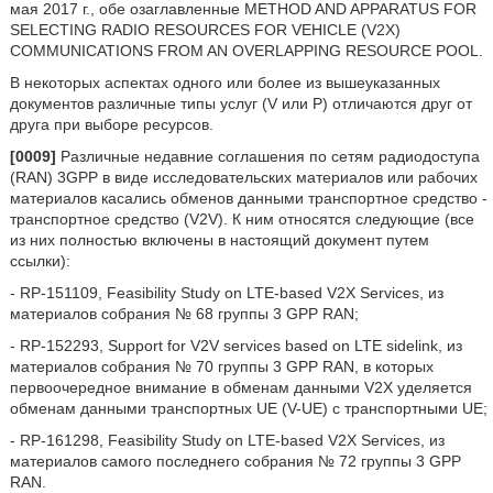
мая 2017 г., обе озаглавленные METHOD AND APPARATUS FOR
SELECTING RADIO RESOURCES FOR VEHICLE (V2X)
COMMUNICATIONS FROM AN OVERLAPPING RESOURCE POOL.
В некоторых аспектах одного или более из вышеуказанных
документов различные типы услуг (V или P) отличаются друг от
друга при выборе ресурсов.
[0009]
Различные недавние соглашения по сетям радиодоступа
(RAN) 3GPP в виде исследовательских материалов или рабочих
материалов касались обменов данными транспортное средство -
транспортное средство (V2V). К ним относятся следующие (все
из них полностью включены в настоящий документ путем
ссылки):
- RP-151109, Feasibility Study on LTE-based V2X Services, из
материалов собрания № 68 группы 3 GPP RAN;
- RP-152293, Support for V2V services based on LTE sidelink, из
материалов собрания № 70 группы 3 GPP RAN, в которых
первоочередное внимание в обменам данными V2X уделяется
обменам данными транспортных UE (V-UE) с транспортными UE;
- RP-161298, Feasibility Study on LTE-based V2X Services, из
материалов самого последнего собрания № 72 группы 3 GPP
RAN.