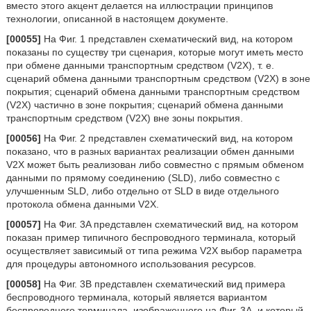
вместо этого акцент делается на иллюстрации принципов
технологии, описанной в настоящем документе.
[00055]
На Фиг. 1 представлен схематический вид, на котором
показаны по существу три сценария, которые могут иметь место
при обмене данными транспортным средством (V2X), т. е.
сценарий обмена данными транспортным средством (V2X) в зоне
покрытия; сценарий обмена данными транспортным средством
(V2X) частично в зоне покрытия; сценарий обмена данными
транспортным средством (V2X) вне зоны покрытия.
[00056]
На Фиг. 2 представлен схематический вид, на котором
показано, что в разных вариантах реализации обмен данными
V2X может быть реализован либо совместно с прямым обменом
данными по прямому соединению (SLD), либо совместно с
улучшенным SLD, либо отдельно от SLD в виде отдельного
протокола обмена данными V2X.
[00057]
На Фиг. 3A представлен схематический вид, на котором
показан пример типичного беспроводного терминала, который
осуществляет зависимый от типа режима V2X выбор параметра
для процедуры автономного использования ресурсов.
[00058]
На Фиг. 3B представлен схематический вид примера
беспроводного терминала, который является вариантом
беспроводного терминала, изображенного на Фиг. 3A, и который