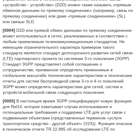
«устройство - устройство» (D2D) можно также называть «прямым
обменом данными по прямому соединению» (например, связь по
прямому соединению) или даже «прямым соединением» (SL)
или связью SLD.
[0004]
D2D или прямой обмен данными по прямому соединению
может использоваться в сетях, реализованных в соответствии с
любым приемлемым телекоммуникационным стандартом. Не
имеющим ограничительного характера примером такого
стандарта является стандарт долгосрочного развития сетей связи
(LTE) партнерского проекта по системам 3-го поколения (3GPP).
Стандарт 3GPP представляет собой соглашение о
сотрудничестве, призванное определить применимые в
глобальном масштабе технические характеристики и технические
отчеты для систем беспроводной связи 3-го и 4-го поколений.
3GPP может определять характеристики для сетей, систем и
устройств мобильной связи следующего поколения.
[0005]
В настоящее время 3GPP специфицирует новую функцию
для Rel14, которая охватывает случаи использования и
потенциальные требования к поддержке LTE для услуг связи с
подвижными объектами (представленных термином «услуги
транспортное средство - другой объект» (V2X)). Функция описана
в техническом отчете TR 22.885 об исследовании LTE по