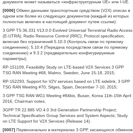
документе может называться «инфраструктурным UE» или I-UE.
[0006]
Обмен данными транспортным средством (V2X) описан в
одном или более из следующих документов (каждый из которых
полностью включен в настоящий документ путем ссылки):
3 GPP TS 36.331 V13.0.0 Evolved Universal Terrestrial Radio Access
(E-UTRA); Radio Resource Control (RRC); Protocol specification,
включая без ограничений 5.10.3 (Контроль связи по прямому
соединению), 5.10.4 (Передача посредством связи по прямому
соединению) и 9.3.2 (предварительно конфигурируемые
параметры);
RP-151109, Feasibility Study on LTE-based V2X Services 3 GPP
TSG RAN Meeting #68, Malmo, Sweden, June 15-18, 2015;
RP-152293, Support for V2V services based on LTE sidelink, 3 GPP
TSG RAN Meeting #70, Sitges, Spain, December 7-10, 2015;
3 GPP TSG RAN WG1 Meeting #84bis, Busan, Korea 11th-15th April
2016, Chairman notes;
3GPP TR 22.885 VO.4.0 3rd Generation Partnership Project;
Technical Specification Group Services and System Aspects; Study
on LTE Support for V2X Services (Release 14).
[0007]
Первоначально в материалах 3 GPP, касающихся обменов