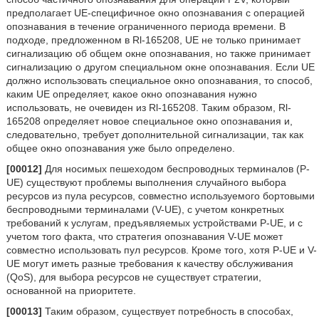
предполагает UE-специфичное окно опознавания с операцией
опознавания в течение ограниченного периода времени. В
подходе, предложенном в Rl-165208, UE не только принимает
сигнализацию об общем окне опознавания, но также принимает
сигнализацию о другом специальном окне опознавания. Если UE
должно использовать специальное окно опознавания, то способ,
каким UE определяет, какое окно опознавания нужно
использовать, не очевиден из Rl-165208. Таким образом, Rl-
165208 определяет новое специальное окно опознавания и,
следовательно, требует дополнительной сигнализации, так как
общее окно опознавания уже было определено.
[00012]
Для носимых пешеходом беспроводных терминалов (P-
UE) существуют проблемы выполнения случайного выбора
ресурсов из пула ресурсов, совместно используемого бортовыми
беспроводными терминалами (V-UE), с учетом конкретных
требований к услугам, предъявляемых устройствами P-UE, и с
учетом того факта, что стратегия опознавания V-UE может
совместно использовать пул ресурсов. Кроме того, хотя P-UE и V-
UE могут иметь разные требования к качеству обслуживания
(QoS), для выбора ресурсов не существует стратегии,
основанной на приоритете.
[00013]
Таким образом, существует потребность в способах,