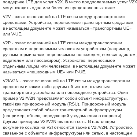
поддержке LTE для услуг V2X. В число предполагаемых услуг V2X
могут входить одна или более из представленных ниже.
V2V - охват основанной на LTE связи между транспортными
средствами. Устройство, переносимое транспортным средством,
в настоящем документе может называться «транспортным UE»
или V-UE.
V2P - охват основанной на LTE связи между транспортным
средством и переносимым человеком устройством (например,
ручным терминалом, переносимым пешеходом, велосипедистом,
водителем или пассажиром). Устройство, переносимое
отдельным лицом или человеком, в настоящем документе может
называться «пешеходным UE» или P-UE.
V2I/V2N - охват основанной на LTE связи между транспортным
средством и каким-либо другим объектом, отличным
транспортного устройства или пешеходного устройства. Один
пример V2I/V2N представляет собой объект инфраструктуры,
такой как придорожный модуль (RSU). Придорожный модуль
представляет собой объект транспортной инфраструктуры
(например, объект, передающий уведомления о скорости).
Другим примером V2I/V2N является сеть. В настоящем
документе ссылка на V2I относится также к V2I/V2N. Устройство,
связанное с объектом инфраструктуры или сетью, в настоящем