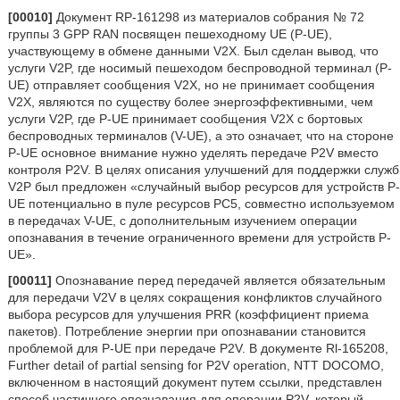
[00010]
Документ RP-161298 из материалов собрания № 72
группы 3 GPP RAN посвящен пешеходному UE (P-UE),
участвующему в обмене данными V2X. Был сделан вывод, что
услуги V2P, где носимый пешеходом беспроводной терминал (P-
UE) отправляет сообщения V2X, но не принимает сообщения
V2X, являются по существу более энергоэффективными, чем
услуги V2P, где P-UE принимает сообщения V2X с бортовых
беспроводных терминалов (V-UE), а это означает, что на стороне
P-UE основное внимание нужно уделять передаче P2V вместо
контроля P2V. В целях описания улучшений для поддержки служб
V2P был предложен «случайный выбор ресурсов для устройств P-
UE потенциально в пуле ресурсов PC5, совместно используемом
в передачах V-UE, с дополнительным изучением операции
опознавания в течение ограниченного времени для устройств P-
UE».
[00011]
Опознавание перед передачей является обязательным
для передачи V2V в целях сокращения конфликтов случайного
выбора ресурсов для улучшения PRR (коэффициент приема
пакетов). Потребление энергии при опознавании становится
проблемой для P-UE при передаче P2V. В документе Rl-165208,
Further detail of partial sensing for P2V operation, NTT DOCOMO,
включенном в настоящий документ путем ссылки, представлен
способ частичного опознавания для операции P2V, который