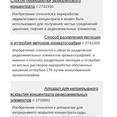
Способ переработки эвдиалитового
концентрата
// 2742330
Изобретение относится к переработке
эвдиалитового концентрата и может быть
использовано для получения чистых соединений
циркония, гафния и редкоземельных элементов.
Способ разделения лютеция
и иттербия методом хроматографии
// 2741009
Изобретение относится к области разделения
редкоземельных элементов хроматографией, а
именно к способу разделения лютеция и иттербия
из кислых растворов переработки облученных
мишеней иттербия-176 путем ионообменной
хроматографии.
Аппарат для непрерывного
вскрытия концентрата редкоземельных
элементов
// 2739891
Изобретение относится к аппаратам для
непрерывного вскрытия концентрата руды