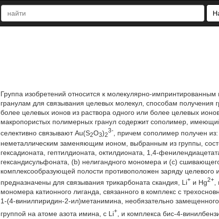
Н
Группа изобретений относится к молекулярно-импринтированны
гранулам для связывания целевых молекул, способам получения г
более целевых ионов из раствора одного или более целевых ионо
макропористых полимерных гранул содержит сополимер, имеющи
3-
селективно связывают Au(S
O
)
, причем сополимер получен из:
2
3
2
неметаллическим заменяющим ионом, выбранным из группы, состоя
гексадионата, гептилдионата, октилдионата, 1,4-фенилендиацета
гександисульфоната, (b) нелигандного мономера и (c) сшивающе
комплексообразующей полости противоположен заряду целевого и
+
2+
предназначены для связывания трикарбоната скандия, Li
и Hg
,
мономера катионного лиганда, связанного в комплекс с трехоснов
1-(4-винилпиридин-2-ил)метанимина, необязательно замещенного
+
группой на атоме азота имина, с Li
, и комплекса бис-4-винилбен