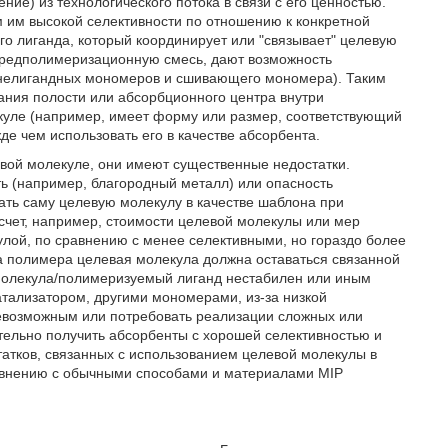
ние) из технологического потока в связи с его ценностью.
 им высокой селективности по отношению к конкретной
о лиганда, который координирует или "связывает" целевую
предполимеризационную смесь, дают возможность
и нелигандных мономеров и сшивающего мономера). Таким
ания полости или абсорбционного центра внутри
уле (например, имеет форму или размер, соответствующий
де чем использовать его в качестве абсорбента.
евой молекуле, они имеют существенные недостатки.
ь (например, благородный металл) или опасность
ать саму целевую молекулу в качестве шаблона при
счет, например, стоимости целевой молекулы или мер
лой, по сравнению с менее селективными, но гораздо более
за полимера целевая молекула должна оставаться связанной
молекула/полимеризуемый лиганд нестабилен или иным
тализатором, другими мономерами, из-за низкой
 невозможным или потребовать реализации сложных или
тельно получить абсорбенты с хорошей селективностью и
татков, связанных с использованием целевой молекулы в
равнению с обычными способами и материалами MIP