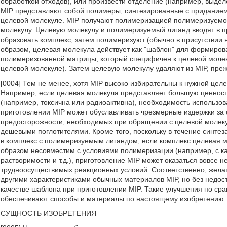
обработкой отходов), или произвести отделение (например, выделе
MIP представляют собой полимеры, синтезированные с приданием
целевой молекуле. MIP получают полимеризацией полимеризуемог
молекулу. Целевую молекулу и полимеризуемый лиганд вводят в 
образовать комплекс, затем полимеризуют (обычно в присутстви
образом, целевая молекула действует как "шаблон" для формиров
полимеризованной матрицы, который специфичен к целевой молек
целевой молекуле). Затем целевую молекулу удаляют из MIP, преж
[0004] Тем не менее, хотя MIP высоко избирательны к нужной цел
Например, если целевая молекула представляет большую ценност
(например, токсична или радиоактивна), необходимость использов
приготовлении MIP может обуславливать чрезмерные издержки за 
предосторожности, необходимых при обращении с целевой молеку
дешевыми поглотителями. Кроме того, поскольку в течение синте
в комплекс с полимеризуемым лигандом, если комплекс целевая 
образом несовместим с условиями полимеризации (например, с ка
растворимости и т.д.), приготовление MIP может оказаться вовсе
трудноосуществимых реакционных условий. Соответственно, жела
другими характеристиками обычных материалов MIP, но без недос
качестве шаблона при приготовлении MIP. Такие улучшения по с
обеспечивают способы и материалы по настоящему изобретению.
СУЩНОСТЬ ИЗОБРЕТЕНИЯ