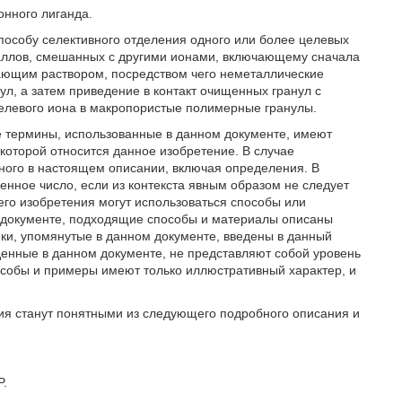
онного лиганда.
пособу селективного отделения одного или более целевых
таллов, смешанных с другими ионами, включающему сначала
ающим раствором, посредством чего неметаллические
, а затем приведение в контакт очищенных гранул с
целевого иона в макропористые полимерные гранулы.
ные термины, использованные в данном документе, имеют
 которой относится данное изобретение. В случае
нного в настоящем описании, включая определения. В
нное число, если из контекста явным образом не следует
его изобретения могут использоваться способы или
 документе, подходящие способы и материалы описаны
ники, упомянутые в данном документе, введены в данный
денные в данном документе, не представляют собой уровень
пособы и примеры имеют только иллюстративный характер, и
ия станут понятными из следующего подробного описания и
P.