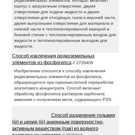
редкоземельных элементов. Аппарат включает
корпус с загрузочным отверстием, двумя
отверстиями для подачи жидкости и двумя
отверстиями для отходящих газов в верхней части,
двумя выпускными отверстиями для материала в
нижней части и теплоизолированной камерой в
боковой стенке с теплоизолированным входом для
жидкости и теплоизолированным выходом для
жидкости.
Способ извлечения редкоземельных
элементов из фосфогипса
// 2739409
Изобретение относится к способу извлечения
редкоземельных элементов из фосфогипса,
образующегося при сернокислотной переработке
апатитового концентрата. Способ включает
обработку фосфогипса раствором карбоната
аммония с получением мела, содержащего РЗЭ.
Способ разделения гольмия
(iii) и церия (iii) анионным поверхностно-
активным веществом (пав) из водного