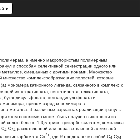
айти
м полимерам, а именно макропористым полимерным
ранул и способам селективной секвестрации одного или
в металлов, смешанных с другими ионами. Множество
й множество комплексообразующих полостей, которые
 (a) мономера катионного лиганда, связанного в комплекс с
щей из тетратионата, пентатионата, гексатионата,
та, бутандисульфоната, пентандисульфоната и
го мономера, причем заряд сополимера в
она металла. В различных вариантах реализации гранулы
 при этом сополимер может быть получен в частности из
ной солью бензол-1,3,5-триил-трикарбоксилатом, комплекса
 C
-C
разветвленной или неразветвленной алкильной
4
24
2+
зил дитиокарбамата Ca
, где R представляет собой C
-C
4
24