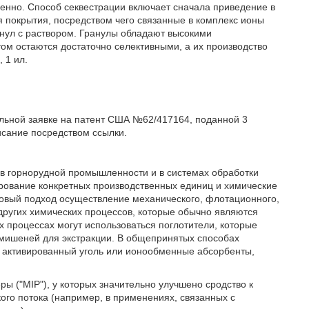
венно. Способ секвестрации включает сначала приведение в
я покрытия, посредством чего связанные в комплекс ионы
анул с раствором. Гранулы обладают высокими
ом остаются достаточно селективными, а их производство
 1 ил.
ельной заявке на патент США №62/417164, поданной 3
исание посредством ссылки.
, в горнорудной промышленности и в системах обработки
ирование конкретных производственных единиц и химические
базовый подход осуществление механического, флотационного,
других химических процессов, которые обычно являются
 процессах могут использоваться поглотители, которые
мишеней для экстракции. В общепринятых способах
 активированный уголь или ионообменные абсорбенты,
 ("MIP"), у которых значительно улучшено сродство к
кого потока (например, в применениях, связанных с