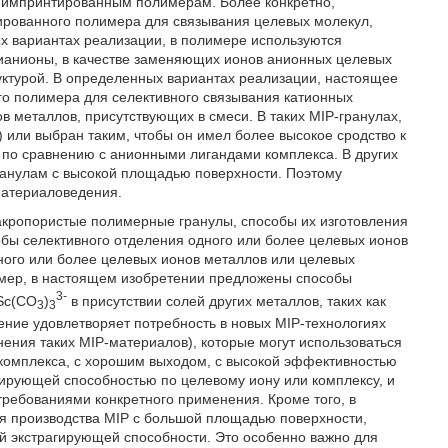
о-импринтированным полимерам. Более конкретно,
ированного полимера для связывания целевых молекул,
ых вариантах реализации, в полимере используются
рианионы, в качестве заменяющих ионов анионных целевых
уктурой. В определенных вариантах реализации, настоящее
го полимера для селективного связывания катионных
 металлов, присутствующих в смеси. В таких MIP-гранулах,
 или выбран таким, чтобы он имел более высокое сродство к
 по сравнению с анионными лигандами комплекса. В других
ранулам с высокой площадью поверхности. Поэтому
материаловедения.
акропористые полимерные гранулы, способы их изготовления
бы селективного отделения одного или более целевых ионов
ного или более целевых ионов металлов или целевых
имер, в настоящем изобретении предложены способы
3-
 Sc(СО
)
в присутствии солей других металлов, таких как
3
3
етение удовлетворяет потребность в новых MIP-технологиях
ения таких MIP-материалов), которые могут использоваться
 комплекса, с хорошим выходом, с высокой эффективностью
гирующей способностью по целевому иону или комплексу, и
 требованиями конкретного применения. Кроме того, в
я производства MIP с большой площадью поверхности,
й экстрагирующей способности. Это особенно важно для