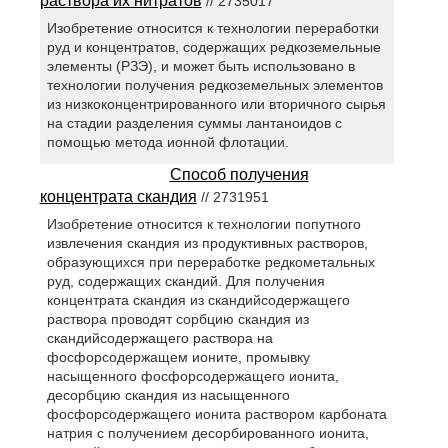
раствора их нитратов
// 2735017
Изобретение относится к технологии переработки
руд и концентратов, содержащих редкоземельные
элементы (РЗЭ), и может быть использовано в
технологии получения редкоземельных элементов
из низкоконцентрированного или вторичного сырья
на стадии разделения суммы лантаноидов с
помощью метода ионной флотации.
Способ получения
концентрата скандия
// 2731951
Изобретение относится к технологии попутного
извлечения скандия из продуктивных растворов,
образующихся при переработке редкометальных
руд, содержащих скандий. Для получения
концентрата скандия из скандийсодержащего
раствора проводят сорбцию скандия из
скандийсодержащего раствора на
фосфорсодержащем ионите, промывку
насыщенного фосфорсодержащего ионита,
десорбцию скандия из насыщенного
фосфорсодержащего ионита раствором карбоната
натрия с получением десорбированного ионита,