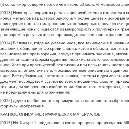
(i) сополимер содержит более чем около 50 моль % мономера ани
[0013] Некоторые варианты реализации изобретения относятся к с
ионов металлов из раствора одного или более целевых ионов ме
приведение в контакт макропористых полимерных гранул со счищ
заменяющие ионы счищаются из макропористых полимерных гранул
раствором, в результате чего происходит селективное отделение 
[0014] В случаях, когда не указано иное, все технические и науч
значения, общепринятые среди специалистов в области техники, к
возникновения противоречия, следует принимать значения, указа
данном описании формы единственного числа включают множестве
иное. Хотя при практической реализации или испытаниях настоящ
материалы, аналогичные или эквивалентные описанным в данном
ниже. Все публикации, патентные заявки, патенты и другие источ
документ посредством ссылки во всех отношениях. Ссылки, приве
техники для заявленного изобретения. Кроме того, материалы, с
не предназначены для ограничения.
[0015] Другие особенности и преимущества настоящего изобретен
формулы изобретения.
КРАТКОЕ ОПИСАНИЕ ГРАФИЧЕСКИХ МАТЕРИАЛОВ
[0016] На Фигуре 1 представлена схема процесса производства MI