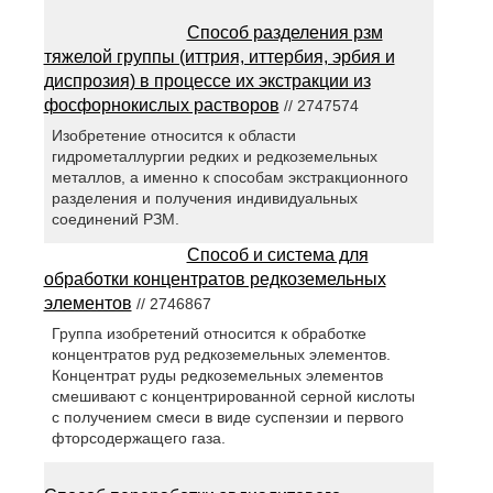
Способ разделения рзм
тяжелой группы (иттрия, иттербия, эрбия и
диспрозия) в процессе их экстракции из
фосфорнокислых растворов
// 2747574
Изобретение относится к области
гидрометаллургии редких и редкоземельных
металлов, а именно к способам экстракционного
разделения и получения индивидуальных
соединений РЗМ.
Способ и система для
обработки концентратов редкоземельных
элементов
// 2746867
Группа изобретений относится к обработке
концентратов руд редкоземельных элементов.
Концентрат руды редкоземельных элементов
смешивают с концентрированной серной кислоты
с получением смеси в виде суспензии и первого
фторсодержащего газа.