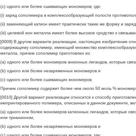
(c) одного или более сшивающих мономеров; где:
(i) заряд сополимера в комплексообразующей полости противопол
(ii) заменяющий катион имеет практически такие же форму и заряд
(iii) целевой ион металла имеет более высокое сродство к связы
[0009] В другом варианте реализации, настоящее изобретение от
содержащему сополимер, имеющий множество комплексообразующи
металла, причем сополимер приготовлен из:
(a) одного или более мономеров анионных лигандов, которые свя
(b) одного или более незаряженных мономеров и
(c) одного или более сшивающих мономеров;
Причем сополимер содержит более чем около 50 моль % мономера
[0010] Другой вариант реализации относится к способу приготовл
импринтированного полимера, описанных в данном документе, в
(a) одного или более мономеров катионных лигандов, которые св
или трианионом,
(b) одного или более незаряженных мономеров и
(c) одного или более сшивающих мономеров, где: