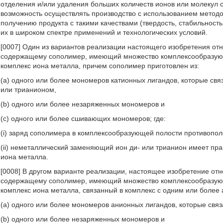
отделения и/или удаления больших количеств ионов или молекул с
возможность осуществлять производство с использованием методо
получению продукта с такими качествами (твердость, стабильность,
их в широком спектре применений и технологических условий.
[0007] Один из вариантов реализации настоящего изобретения от
содержащему сополимер, имеющий множество комплексообразующ
комплекс иона металла, причем сополимер приготовлен из:
(a) одного или более мономеров катионных лигандов, которые св
или трианионом,
(b) одного или более незаряженных мономеров и
(c) одного или более сшивающих мономеров; где:
(i) заряд сополимера в комплексообразующей полости противопол
(ii) неметаллический заменяющий ион ди- или трианион имеет прак
иона металла.
[0008] В другом варианте реализации, настоящее изобретение от
содержащему сополимер, имеющий множество комплексообразующ
комплекс иона металла, связанный в комплекс с одним или более
(a) одного или более мономеров анионных лигандов, которые свя
(b) одного или более незаряженных мономеров и