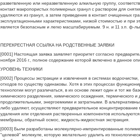
разветвленную или неразветвленную алкильную группу, соответст
контакт макропористых полимерных гранул с раствором для сняти
удаляются из гранул, а затем приведение в контакт очищенных гр
эксплуатационными характеристиками, низкой стоимостью и при эт
является безопасным и легко масштабируемым. 9 н. и 11 з.п. ф-лы,
ПЕРЕКРЕСТНАЯ ССЫЛКА НА РОДСТВЕННЫЕ ЗАЯВКИ
[0001] Настоящая заявка заявляет приоритет согласно предварит
ноября 2016 г., полное содержание которой включено в данное оп
УРОВЕНЬ ТЕХНИКИ
[0002] Процессы экстракции и извлечения в системах водоочистки
отходов по существу одинаковы. Хотя в этих процессах функцион
технологии могут различаться, в их основе лежит один и тот же 
химического разделения, химического осаждения, термического и 
продолжительными, энергоемкими и затратными. В альтернативных
либо удаляют, осуществляют предварительное концентрирование 
удаления или отделения растворенных компонентов используются
мембраны, обратный осмос, жидкость-жидкостная экстракция.
[0003] Были разработаны молекулярно-импринтированные полимеры
"целевой" молекуле, которую желательно удалить из технологичес