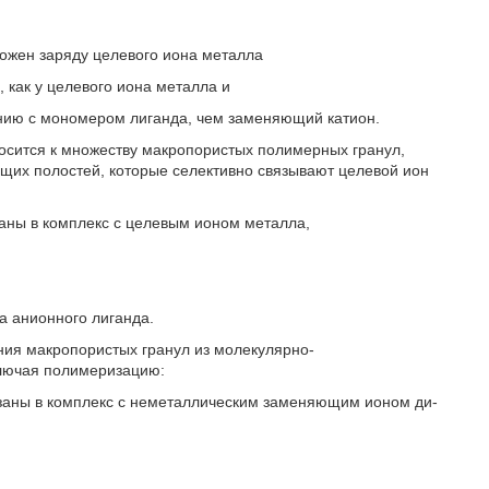
ожен заряду целевого иона металла
, как у целевого иона металла и
ванию с мономером лиганда, чем заменяющий катион.
носится к множеству макропористых полимерных гранул,
х полостей, которые селективно связывают целевой ион
заны в комплекс с целевым ионом металла,
 анионного лиганда.
ения макропористых гранул из молекулярно-
ключая полимеризацию:
язаны в комплекс с неметаллическим заменяющим ионом ди-