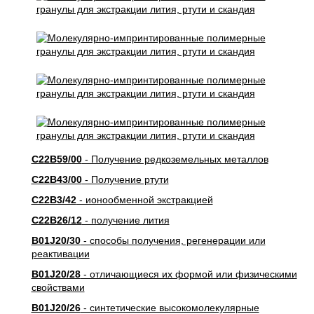
C22B59/00
- Получение редкоземельных металлов
C22B43/00
- Получение ртути
C22B3/42
- ионообменной экстракцией
C22B26/12
- получение лития
B01J20/30
- способы получения, регенерации или
реактивации
B01J20/28
- отличающиеся их формой или физическими
свойствами
B01J20/26
- синтетические высокомолекулярные