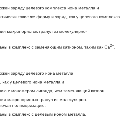
ожен заряду целевого комплекса иона металла и
тически такие же форму и заряд, как у целевого комплекса
ения макропористых гранул из молекулярно-
2+
заны в комплекс с заменяющим катионом, таким как Са
,
ожен заряду целевого иона металла
, как у целевого иона металла и
ванию с мономером лиганда, чем заменяющий катион.
ения макропористых гранул из молекулярно-
ключая полимеризацию:
заны в комплекс с целевым ионом металла,