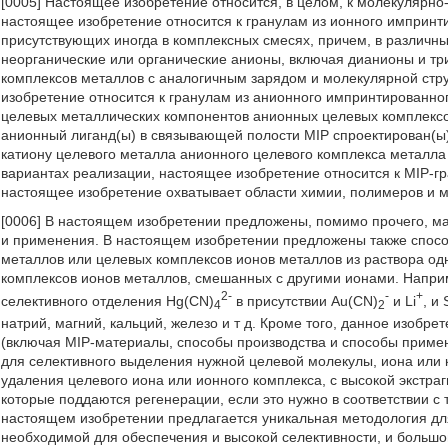
[0005] Настоящее изобретение относится, в целом, к молекулярн
настоящее изобретение относится к гранулам из ионного импринт
присутствующих иногда в комплексных смесях, причем, в различн
неорганические или органические анионы, включая дианионы и т
комплексов металлов с аналогичным зарядом и молекулярной стр
изобретение относится к гранулам из анионного импринтированно
целевых металлических компонентов анионных целевых комплексов
анионный лиганд(ы) в связывающей полости MIP спроектирован(ы)
катиону целевого металла анионного целевого комплекса металла
вариантах реализации, настоящее изобретение относится к MIP-г
настоящее изобретение охватывает области химии, полимеров и 
[0006] В настоящем изобретении предложены, помимо прочего, м
и применения. В настоящем изобретении предложены также спосо
металлов или целевых комплексов ионов металлов из раствора од
комплексов ионов металлов, смешанных с другими ионами. Напр
2-
-
+
селективного отделения Hg(CN)
в присутствии Au(CN)
и Li
, и
4
2
натрий, магний, кальций, железо и т д. Кроме того, данное изобр
(включая MIP-материалы, способы производства и способы примен
для селективного выделения нужной целевой молекулы, иона или
удаления целевого иона или ионного комплекса, с высокой экстра
которые поддаются регенерации, если это нужно в соответствии с
настоящем изобретении предлагается уникальная методология дл
необходимой для обеспечения и высокой селективности, и большо