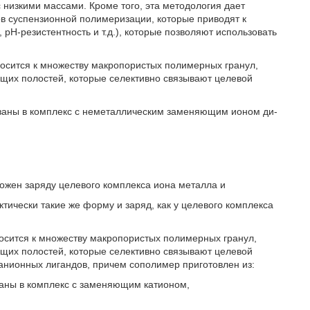
 низкими массами. Кроме того, эта методология дает
в суспензионной полимеризации, которые приводят к
 рН-резистентность и т.д.), которые позволяют использовать
носится к множеству макропористых полимерных гранул,
их полостей, которые селективно связывают целевой
язаны в комплекс с неметаллическим заменяющим ионом ди-
ожен заряду целевого комплекса иона металла и
тически такие же форму и заряд, как у целевого комплекса
носится к множеству макропористых полимерных гранул,
их полостей, которые селективно связывают целевой
 анионных лигандов, причем сополимер приготовлен из:
заны в комплекс с заменяющим катионом,