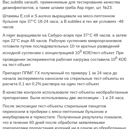
Вас.subtilis varauth, применяемые для тестирование качества
дезинфектантов, а также штамм гриба Asp.niger, шт. №23.
Штаммы E.coli и S.aureus выращивали на мясо-пептонном
бульоне при 37°С 18-24 часа, a B.subtiles в тех же условиях -48
часов.
A.niger выращивали на Сабуро-агаре при 37°С 48 часов, а затем
при 22°С еще 48 часов. Рабочую суспензию микроорганизмов
готовили путем последовательных 10-ти кратных разведений
9
исходной суспензии с концентрацией 10
КОЕ/тест-объект. При
6
проведении экспериментов рабочая нагрузка составила 10
КОЕ
на тест-объект.
Препарат ППМГ ГХ полученный по примеру 1 за 24 часа до
начала эксперимента наносили на стерильные тест-объекты из
расчета 0,1 мл 0,2% раствора на один тест-объект.
В качестве контроля использовали тест-объекты необработанные
препаратами. Были использованы две экспозиции - 1 и 24 часа.
После экспозиции тест-объекты стерильным пинцетов
переносили в пробирки с мясо-пептонным бульоном и
инкубировали в термостате. Полученные результаты показали,
что в течение 60 дней после обработки заявляемыми
препаратами прорастания колоний ни в одном из обработанных