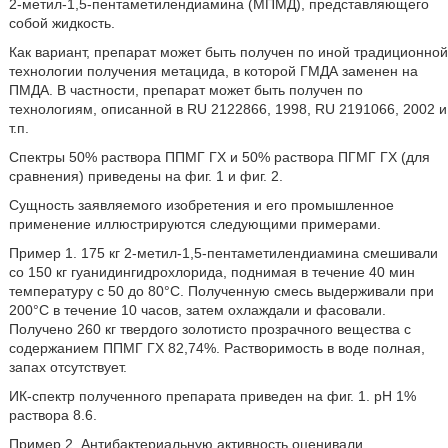
2-метил-1,5-пентаметилендиамина (МПМД), представляющего
собой жидкость.
Как вариант, препарат может быть получен по иной традиционной
технологии получения метацида, в которой ГМДА заменен на
ПМДА. В частности, препарат может быть получен по
технологиям, описанной в RU 2122866, 1998, RU 2191066, 2002 и
т.п.
Спектры 50% раствора ППМГ ГХ и 50% раствора ПГМГ ГХ (для
сравнения) приведены на фиг. 1 и фиг. 2.
Сущность заявляемого изобретения и его промышленное
применение иллюстрируются следующими примерами.
Пример 1. 175 кг 2-метил-1,5-пентаметилендиамина смешивали
со 150 кг гуанидингидрохлорида, поднимая в течение 40 мин
температуру с 50 до 80°С. Полученную смесь выдерживали при
200°С в течение 10 часов, затем охлаждали и фасовали.
Получено 260 кг твердого золотисто прозрачного вещества с
содержанием ППМГ ГХ 82,74%. Растворимость в воде полная,
запах отсутствует.
ИК-спектр полученного препарата приведен на фиг. 1. рН 1%
раствора 8.6.
Пример 2. Антибактериальную активность оценивали