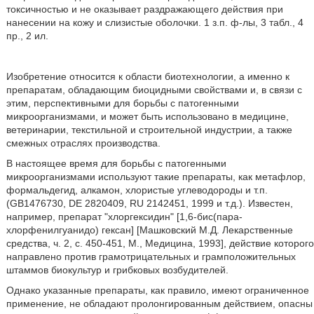
токсичностью и не оказывает раздражающего действия при
нанесении на кожу и слизистые оболочки. 1 з.п. ф-лы, 3 табл., 4
пр., 2 ил.
Изобретение относится к области биотехнологии, а именно к
препаратам, обладающим биоцидными свойствами и, в связи с
этим, перспективными для борьбы с патогенными
микроорганизмами, и может быть использовано в медицине,
ветеринарии, текстильной и строительной индустрии, а также
смежных отраслях производства.
В настоящее время для борьбы с патогенными
микроорганизмами используют такие препараты, как метафлор,
формальдегид, алкамон, хлористые углеводороды и т.п.
(GB1476730, DE 2820409, RU 2142451, 1999 и т.д.). Известен,
например, препарат "хлоргексидин" [1,6-бис(пара-
хлорфенилгуанидо) гексан] [Машковский М.Д. Лекарственные
средства, ч. 2, с. 450-451, М., Медицина, 1993], действие которого
направлено против грамотрицательных и грамположительных
штаммов биокультур и грибковых возбудителей.
Однако указанные препараты, как правило, имеют ограниченное
применение, не обладают пролонгированным действием, опасны