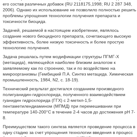
его состав различных добавок (RU 2118175,1998; RU 2 287 348,
2006). Однако их использование не позволило полностью решить
проблемы упрощения технологии получения препарата и
токсичности биоцида.
Задачей, решаемой в настоящем изобретении, являлось
создание нового биоцидного препарата, сочетающего высокую
эффективность, более низкую токсичность и более простую
технологию получения.
Задача решалась путем модификации структуры ПГМГ-Х
(метацида), являющейся наиболее близким аналогом к
заявляемому как по строению, так и по воздействию на
микроорганизмы (Гембицкий П.А. Синтез метацида. Химическая
промышленность, 1984, N2, с. 18-19).
Технический результат достигался созданием производного
полигуанидин-гидрохлорида, полученного взаимодействием
гуанидин гидрохлорида (ГГХ) с 2-метил-1,5-
пентаметилендиамином (МПМД) при перемешивании при
температуре 140-200°С в течение 2-4 часов до достижения рН 7-
8.
Преимуществом такого синтеза является проведение процесса в
одну стадию за счет упрощения технологии введения в процесс