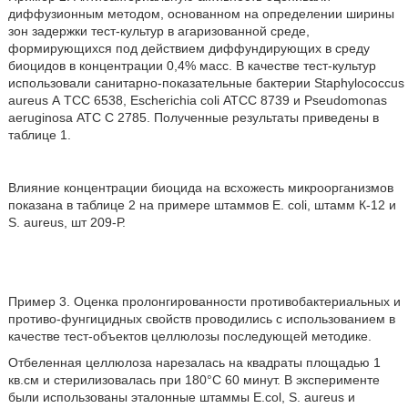
диффузионным методом, основанном на определении ширины
зон задержки тест-культур в агаризованной среде,
формирующихся под действием диффундирующих в среду
биоцидов в концентрации 0,4% масс. В качестве тест-культур
использовали санитарно-показательные бактерии Staphylococcus
aureus А ТСС 6538, Escherichia coli АТСС 8739 и Pseudomonas
aeruginosa АТС С 2785. Полученные результаты приведены в
таблице 1.
Влияние концентрации биоцида на всхожесть микроорганизмов
показана в таблице 2 на примере штаммов Е. coli, штамм К-12 и
S. aureus, шт 209-Р.
Пример 3. Оценка пролонгированности противобактериальных и
противо-фунгицидных свойств проводились с использованием в
качестве тест-объектов целлюлозы последующей методике.
Отбеленная целлюлоза нарезалась на квадраты площадью 1
кв.см и стерилизовалась при 180°С 60 минут. В эксперименте
были использованы эталонные штаммы E.col, S. aureus и