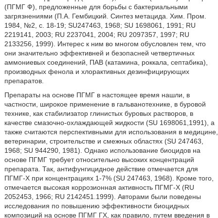
(ПГМГ Ф), предложенные для борьбы с бактериальными
загрязнениями (П.А. Гембицкий. Синтез метацида. Хим. Пром.
1984, №2, с. 18-19; SU247463, 1968; SU 1698061, 1991; RU
2219141, 2003; RU 2237041, 2004; RU 2097357, 1997; RU
2133256, 1999). Интерес к ним во многом обусловлен тем, что
они значительно эффективней и безопасней четвертичных
аммониевых соединений, ПАВ (катамина, роккала, септабика),
производных фенола и хлорактивных дезинфицирующих
препаратов.
Препараты на основе ПГМГ в настоящее время нашли, в
частности, широкое применение в гальванотехнике, в буровой
технике, как стабилизатор глинистых буровых растворов, в
качестве смазочно-охлаждающей жидкости (SU 1698061,1991), а
также считаются перспективными для использования в медицине,
ветеринарии, строительстве и смежных областях (SU 247463,
1968; SU 944290, 1981). Однако использование биоцидов на
основе ПГМГ требует относительно высоких концентраций
препарата. Так, антифунгицидное действие отмечается для
ПГМГ-Х при концентрациях 1-7% (SU 247463, 1968). Кроме того,
отмечается высокая коррозионная активность ПГМГ-Х (RU
2052453, 1966; RU 2142451.1999). Авторами были поведены
исследования по повышению эффективности биоцидных
композиций на основе ПГМГ ГХ, как правило, путем введения в