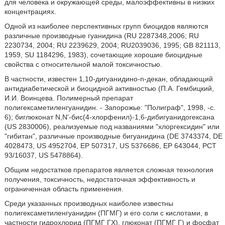
для человека и окружающей среды, малоэффективны в низких
концентрациях.
Одной из наиболее перспективных групп биоцидов являются
различные производные гуанидина (RU 2287348,2006; RU
2230734, 2004; RU 2239629, 2004; RU2039036, 1995; GB 821113,
1959, SU 1184296, 1983), сочетающие хорошие биоцидные
свойства с относительной малой токсичностью.
В частности, известен 1,10-дигуанидино-n-декан, обладающий
антидиабетической и биоцидной активностью (П.А. Гембицкий,
И.И. Воинцева. Полимерный препарат
полигексаметиленгуанидин. - Запорожье: "Полиграф", 1998, -с.
6); биглюконат N,N'-бис(4-хлорфенил)-1,6-дибигуанидогексана
(US 2830006), реализуемые под названиями "хлоргексидин" или
"гибитан", различные производные бигуанидина (DE 3743374, DE
4028473, US 4952704, ЕР 507317, US 5376686, ЕР 643044, РСТ
93/16037, US 5478864).
Общим недостатков препаратов является сложная технология
получения, токсичность, недостаточная эффективность и
ограниченная область применения.
Среди указанных производных наиболее известны
полигексаметиленгуанидин (ПГМГ) и его соли с кислотами, в
частности гидрохлорид (ПГМГ ГХ), глюконат (ПГМГ Г) и фосфат