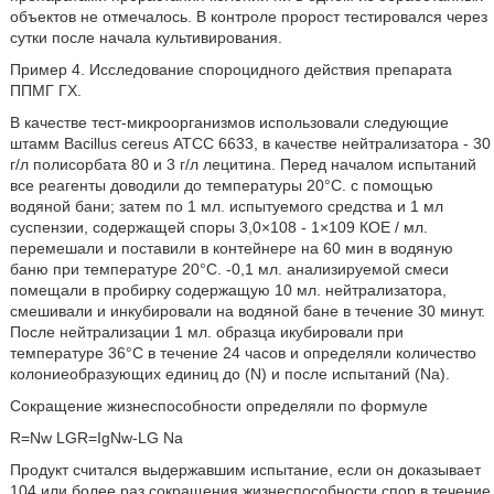
объектов не отмечалось. В контроле пророст тестировался через
сутки после начала культивирования.
Пример 4. Исследование спороцидного действия препарата
ППМГ ГХ.
В качестве тест-микроорганизмов использовали следующие
штамм Bacillus cereus АТСС 6633, в качестве нейтрализатора - 30
г/л полисорбата 80 и 3 г/л лецитина. Перед началом испытаний
все реагенты доводили до температуры 20°С. с помощью
водяной бани; затем по 1 мл. испытуемого средства и 1 мл
суспензии, содержащей споры 3,0×108 - 1×109 КОЕ / мл.
перемешали и поставили в контейнере на 60 мин в водяную
баню при температуре 20°С. -0,1 мл. анализируемой смеси
помещали в пробирку содержащую 10 мл. нейтрализатора,
смешивали и инкубировали на водяной бане в течение 30 минут.
После нейтрализации 1 мл. образца икубировали при
температуре 36°С в течение 24 часов и определяли количество
колониеобразующих единиц до (N) и после испытаний (Na).
Сокращение жизнеспособности определяли по формуле
R=Nw LGR=IgNw-LG Na
Продукт считался выдержавшим испытание, если он доказывает
104 или более раз сокращения жизнеспособности спор в течение