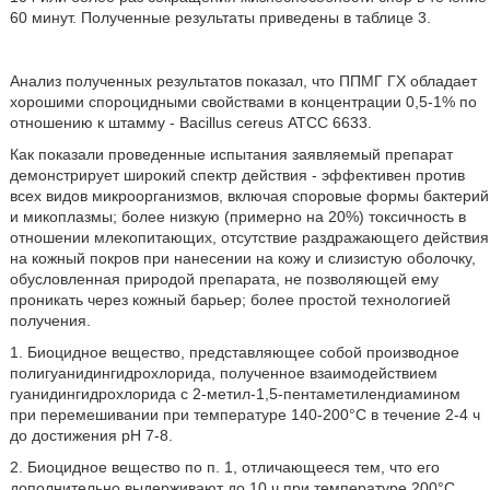
60 минут. Полученные результаты приведены в таблице 3.
Анализ полученных результатов показал, что ППМГ ГХ обладает
хорошими спороцидными свойствами в концентрации 0,5-1% по
отношению к штамму - Bacillus cereus АТСС 6633.
Как показали проведенные испытания заявляемый препарат
демонстрирует широкий спектр действия - эффективен против
всех видов микроорганизмов, включая споровые формы бактерий
и микоплазмы; более низкую (примерно на 20%) токсичность в
отношении млекопитающих, отсутствие раздражающего действия
на кожный покров при нанесении на кожу и слизистую оболочку,
обусловленная природой препарата, не позволяющей ему
проникать через кожный барьер; более простой технологией
получения.
1. Биоцидное вещество, представляющее собой производное
полигуанидингидрохлорида, полученное взаимодействием
гуанидингидрохлорида с 2-метил-1,5-пентаметилендиамином
при перемешивании при температуре 140-200°С в течение 2-4 ч
до достижения рН 7-8.
2. Биоцидное вещество по п. 1, отличающееся тем, что его
дополнительно выдерживают до 10 ч при температуре 200°С.