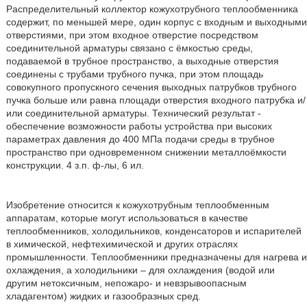
Распределительный коллектор кожухотрубного теплообменника
содержит, по меньшей мере, один корпус с входным и выходными
отверстиями, при этом входное отверстие посредством
соединительной арматуры связано с ёмкостью среды,
подаваемой в трубное пространство, а выходные отверстия
соединены с трубами трубного пучка, при этом площадь
совокупного пропускного сечения выходных патрубков трубного
пучка больше или равна площади отверстия входного патрубка и/
или соединительной арматуры. Технический результат -
обеспечение возможности работы устройства при высоких
параметрах давления до 400 МПа подачи среды в трубное
пространство при одновременном снижении металлоёмкости
конструкции. 4 з.п. ф-лы, 6 ил.
Изобретение относится к кожухотрубным теплообменным
аппаратам, которые могут использоваться в качестве
теплообменников, холодильников, конденсаторов и испарителей
в химической, нефтехимической и других отраслях
промышленности. Теплообменники предназначены для нагрева и
охлаждения, а холодильники – для охлаждения (водой или
другим нетоксичным, непожаро- и невзрывоопасным
хладагентом) жидких и газообразных сред.