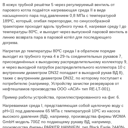
В кожух трубной решётки 5 через регулируемый вентиль от
парового котла подаётся нагревающая среда II в виде
насыщенного пара под давлением 0,8 МПа с температурой
189ºС, который, огибая перегородки, по синусообразной
траектории проходит вдоль трубного пучка 4, нагревая среду I до
температуры 80ºС, и выходит через выпускной паровой вентиль в
линию возврата пара в паровой котёл для последующего
догрева.
Нагретая до температуры 80ºС среда I в обратном порядке
выходит из трубного пучка 4 в 29-ть соединительных рукавов 7,
присоединённых к выходному распределительному коллектору 9,
и через выходной патрубок распределительного коллектора 10 с
внутренним диаметром DN32 попадает в выходной рукав ВД 8),
также с внутренним диаметром DN32, по которому поступает к
потребителю (например, Устройству зачистки резервуаров от
нефтешламов производства ООО «АСИ» тип RE-LT-001).
Пример работы устройства, проиллюстрированного на фиг. 6.
Нагреваемая среда I, представляющая собой щелочную воду с
pH=11 под давлением 65 МПа с температурой 10ºС из насоса
высокого давления (ВД), например, производства фирмы WOMA
GmbH модель 700Z по подающему рукаву ВД, например,
производства фирмы PARKER HANNIFIN, тип Black Eagle 2440N-