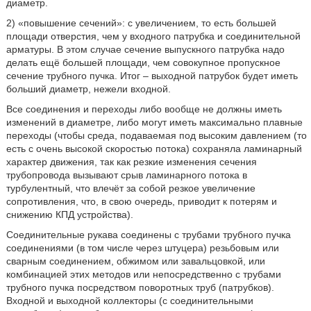
диаметр.
2) «повышение сечений»: с увеличением, то есть большей
площади отверстия, чем у входного патрубка и соединительной
арматуры. В этом случае сечение выпускного патрубка надо
делать ещё большей площади, чем совокупное пропускное
сечение трубного пучка. Итог – выходной патрубок будет иметь
больший диаметр, нежели входной.
Все соединения и переходы либо вообще не должны иметь
изменений в диаметре, либо могут иметь максимально плавные
переходы (чтобы среда, подаваемая под высоким давлением (то
есть с очень высокой скоростью потока) сохраняла ламинарный
характер движения, так как резкие изменения сечения
трубопровода вызывают срыв ламинарного потока в
турбулентный, что влечёт за собой резкое увеличение
сопротивления, что, в свою очередь, приводит к потерям и
снижению КПД устройства).
Соединительные рукава соединены с трубами трубного пучка
соединениями (в том числе через штуцера) резьбовым или
сварным соединением, обжимом или завальцовкой, или
комбинацией этих методов или непосредственно с трубами
трубного пучка посредством поворотных труб (патрубков).
Входной и выходной коллекторы (c соединительными