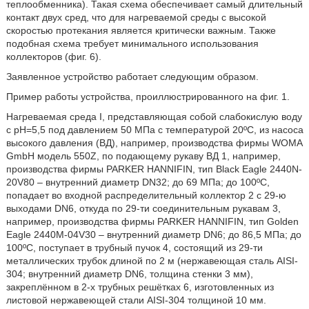
теплообменника). Такая схема обеспечивает самый длительный
контакт двух сред, что для нагреваемой среды с высокой
скоростью протекания является критически важным. Также
подобная схема требует минимального использования
коллекторов (фиг. 6).
Заявленное устройство работает следующим образом.
Пример работы устройства, проиллюстрированного на фиг. 1.
Нагреваемая среда I, представляющая собой слабокислую воду
с pH=5,5 под давлением 50 МПа с температурой 20ºС, из насоса
высокого давления (ВД), например, производства фирмы WOMA
GmbH модель 550Z, по подающему рукаву ВД 1, например,
производства фирмы PARKER HANNIFIN, тип Black Eagle 2440N-
20V80 – внутренний диаметр DN32; до 69 МПа; до 100ºС,
попадает во входной распределительный коллектор 2 с 29-ю
выходами DN6, откуда по 29-ти соединительным рукавам 3,
например, производства фирмы PARKER HANNIFIN, тип Golden
Eagle 2440M-04V30 – внутренний диаметр DN6; до 86,5 МПа; до
100ºС, поступает в трубный пучок 4, состоящий из 29-ти
металлических трубок длиной по 2 м (нержавеющая сталь AISI-
304; внутренний диаметр DN6, толщина стенки 3 мм),
закреплённом в 2-х трубных решётках 6, изготовленных из
листовой нержавеющей стали AISI-304 толщиной 10 мм.