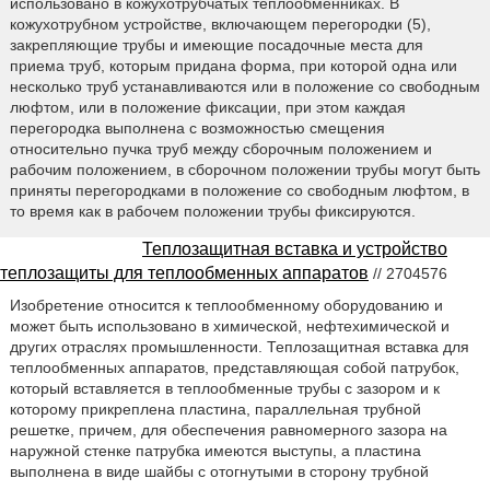
использовано в кожухотрубчатых теплообменниках. В
кожухотрубном устройстве, включающем перегородки (5),
закрепляющие трубы и имеющие посадочные места для
приема труб, которым придана форма, при которой одна или
несколько труб устанавливаются или в положение со свободным
люфтом, или в положение фиксации, при этом каждая
перегородка выполнена с возможностью смещения
относительно пучка труб между сборочным положением и
рабочим положением, в сборочном положении трубы могут быть
приняты перегородками в положение со свободным люфтом, в
то время как в рабочем положении трубы фиксируются.
Теплозащитная вставка и устройство
теплозащиты для теплообменных аппаратов
// 2704576
Изобретение относится к теплообменному оборудованию и
может быть использовано в химической, нефтехимической и
других отраслях промышленности. Теплозащитная вставка для
теплообменных аппаратов, представляющая собой патрубок,
который вставляется в теплообменные трубы с зазором и к
которому прикреплена пластина, параллельная трубной
решетке, причем, для обеспечения равномерного зазора на
наружной стенке патрубка имеются выступы, а пластина
выполнена в виде шайбы с отогнутыми в сторону трубной