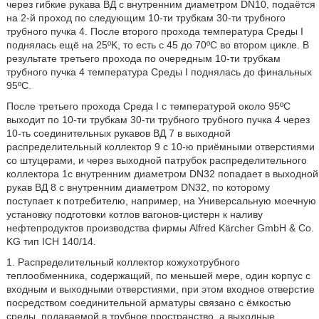
через гибкие рукава ВД с внутренним диаметром DN10, подаётся
на 2-й проход по следующим 10-ти трубкам 30-ти трубного
трубного пучка 4. После второго прохода температура Среды I
поднялась ещё на 25ºK, то есть с 45 до 70ºС во втором цикле. В
результате третьего прохода по очередным 10-ти трубкам
трубного пучка 4 температура Среды I поднялась до финальных
95ºС.
После третьего прохода Среда I с температурой около 95ºС
выходит по 10-ти трубкам 30-ти трубного трубного пучка 4 через
10-ть соединительных рукавов ВД 7 в выходной
распределительный коллектор 9 с 10-ю приёмными отверстиями
со штуцерами, и через выходной патрубок распределительного
коллектора 1с внутренним диаметром DN32 попадает в выходной
рукав ВД 8 с внутренним диаметром DN32, по которому
поступает к потребителю, например, на Универсальную моечную
установку подготовки котлов вагонов-цистерн к наливу
нефтепродуктов производства фирмы Alfred Kärcher GmbH & Co.
KG тип ICH 140/14.
1. Распределительный коллектор кожухотрубного
теплообменника, содержащий, по меньшей мере, один корпус с
входным и выходными отверстиями, при этом входное отверстие
посредством соединительной арматуры связано с ёмкостью
среды, подаваемой в трубное пространство, а выходные