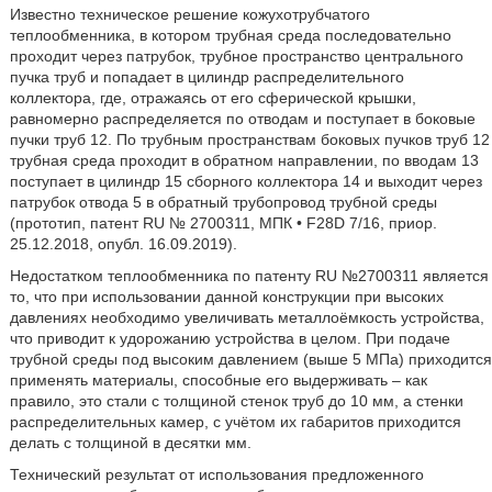
Известно техническое решение кожухотрубчатого
теплообменника, в котором трубная среда последовательно
проходит через патрубок, трубное пространство центрального
пучка труб и попадает в цилиндр распределительного
коллектора, где, отражаясь от его сферической крышки,
равномерно распределяется по отводам и поступает в боковые
пучки труб 12. По трубным пространствам боковых пучков труб 12
трубная среда проходит в обратном направлении, по вводам 13
поступает в цилиндр 15 сборного коллектора 14 и выходит через
патрубок отвода 5 в обратный трубопровод трубной среды
(прототип, патент RU № 2700311, МПК • F28D 7/16, приор.
25.12.2018, опубл. 16.09.2019).
Недостатком теплообменника по патенту RU №2700311 является
то, что при использовании данной конструкции при высоких
давлениях необходимо увеличивать металлоёмкость устройства,
что приводит к удорожанию устройства в целом. При подаче
трубной среды под высоким давлением (выше 5 МПа) приходится
применять материалы, способные его выдерживать – как
правило, это стали с толщиной стенок труб до 10 мм, а стенки
распределительных камер, с учётом их габаритов приходится
делать с толщиной в десятки мм.
Технический результат от использования предложенного