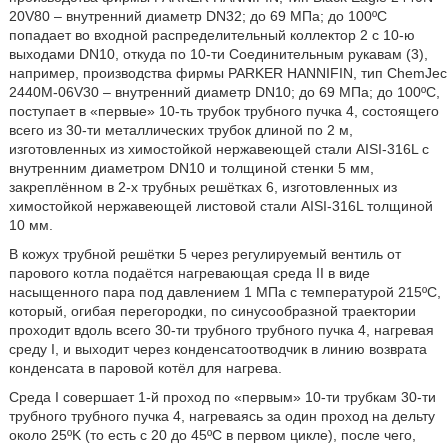
20V80 – внутренний диаметр DN32; до 69 МПа; до 100ºС
попадает во входной распределительный коллектор 2 с 10-ю
выходами DN10, откуда по 10-ти Соединительным рукавам (3),
например, производства фирмы PARKER HANNIFIN, тип ChemJec
2440M-06V30 – внутренний диаметр DN10; до 69 МПа; до 100ºС,
поступает в «первые» 10-ть трубок трубного пучка 4, состоящего
всего из 30-ти металлических трубок длиной по 2 м,
изготовленных из химостойкой нержавеющей стали AISI-316L с
внутренним диаметром DN10 и толщиной стенки 5 мм,
закреплённом в 2-х трубных решётках 6, изготовленных из
химостойкой нержавеющей листовой стали AISI-316L толщиной
10 мм.
В кожух трубной решётки 5 через регулируемый вентиль от
парового котла подаётся нагревающая среда II в виде
насыщенного пара под давлением 1 МПа с температурой 215ºС,
который, огибая перегородки, по синусообразной траектории
проходит вдоль всего 30-ти трубного трубного пучка 4, нагревая
среду I, и выходит через конденсатоотводчик в линию возврата
конденсата в паровой котёл для нагрева.
Среда I совершает 1-й проход по «первым» 10-ти трубкам 30-ти
трубного трубного пучка 4, нагреваясь за один проход на дельту
около 25ºK (то есть с 20 до 45ºС в первом цикле), после чего,