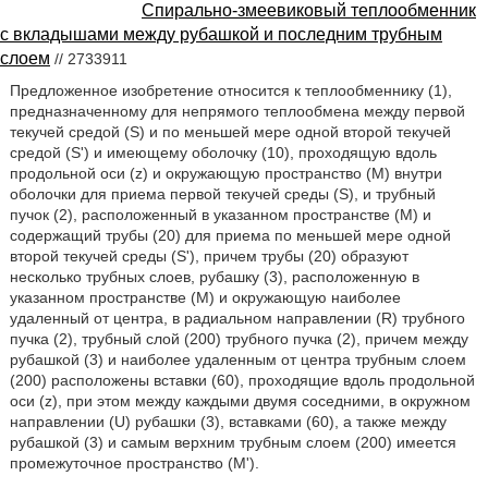
Спирально-змеевиковый теплообменник
с вкладышами между рубашкой и последним трубным
слоем
// 2733911
Предложенное изобретение относится к теплообменнику (1),
предназначенному для непрямого теплообмена между первой
текучей средой (S) и по меньшей мере одной второй текучей
средой (S') и имеющему оболочку (10), проходящую вдоль
продольной оси (z) и окружающую пространство (М) внутри
оболочки для приема первой текучей среды (S), и трубный
пучок (2), расположенный в указанном пространстве (М) и
содержащий трубы (20) для приема по меньшей мере одной
второй текучей среды (S'), причем трубы (20) образуют
несколько трубных слоев, рубашку (3), расположенную в
указанном пространстве (М) и окружающую наиболее
удаленный от центра, в радиальном направлении (R) трубного
пучка (2), трубный слой (200) трубного пучка (2), причем между
рубашкой (3) и наиболее удаленным от центра трубным слоем
(200) расположены вставки (60), проходящие вдоль продольной
оси (z), при этом между каждыми двумя соседними, в окружном
направлении (U) рубашки (3), вставками (60), а также между
рубашкой (3) и самым верхним трубным слоем (200) имеется
промежуточное пространство (М').