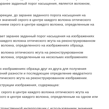
заранее заданный порог насыщения, является волокном,
ррекции, до заранее заданного порога насыщения на
значений серого в центре каждого волокна оптического
ением серого в центре каждого волокна, определенным на
ышает заранее заданный порог насыщения на изображениях
каждого волокна оптического жгута на реконструированном
о волокна, определенного на изображениях образца.
о волокна оптического жгута на реконструированном
о волокна, определенным на нескольких изображениях
их изображениях образца друг из друга для получения
чений разности и последующее определение квадратного
птического жгута на реконструированном изображении.
струкции изображения, содержащее:
ерого в центре каждого волокна оптического жгута на
рого в центре каждого волокна, определенным на одном или
транственной интерполяции с использованием значения