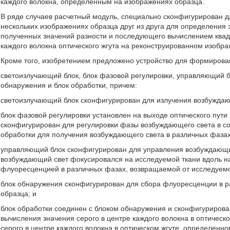
каждого волокна, определенным на изображениях образца.
В ряде случаев расчетный модуль, специально сконфигурирован дл
нескольких изображениях образца друг из друга для определения 
полученных значений разности и последующего вычислением квадр
каждого волокна оптического жгута на реконструированном изобра
Кроме того, изобретением предложено устройство для формирова
светоизлучающий блок, блок фазовой регулировки, управляющий бл
обнаружения и блок обработки, причем:
светоизлучающий блок сконфигурирован для излучения возбуждаю
блок фазовой регулировки установлен на выходе оптического пути
сконфигурирован для регулировки фазы возбуждающего света в со
обработки для получения возбуждающего света в различных фазах
управляющий блок сконфигурирован для управления возбуждающи
возбуждающий свет фокусировался на исследуемой ткани вдоль на
флуоресценцией в различных фазах, возвращаемой от исследуемо
блок обнаружения сконфигурирован для сбора флуоресценции в 
образца; и
блок обработки соединен с блоком обнаружения и сконфигуриров
вычисления значения серого в центре каждого волокна в оптичес
серого в центре каждого волокна в оптическом жгуте, определенн