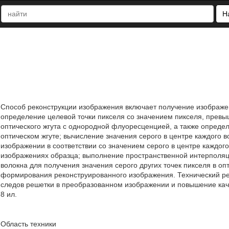
Н
Способ реконструкции изображения включает получение изображе
определение целевой точки пикселя со значением пикселя, пре
оптического жгута с однородной флуоресценцией, а также определ
оптическом жгуте; вычисление значения серого в центре каждого 
изображении в соответствии со значением серого в центре каждог
изображениях образца; выполнение пространственной интерполяци
волокна для получения значения серого других точек пикселя в о
формирования реконструированного изображения. Технический рез
следов решетки в преобразованном изображении и повышение качес
8 ил.
Область техники