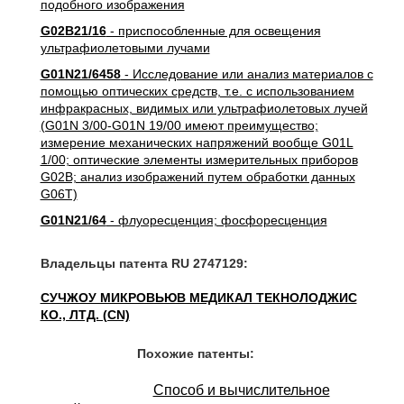
подобного изображения
G02B21/16
- приспособленные для освещения
ультрафиолетовыми лучами
G01N21/6458
- Исследование или анализ материалов с
помощью оптических средств, т.е. с использованием
инфракрасных, видимых или ультрафиолетовых лучей
(G01N 3/00-G01N 19/00 имеют преимущество;
измерение механических напряжений вообще G01L
1/00; оптические элементы измерительных приборов
G02B; анализ изображений путем обработки данных
G06T)
G01N21/64
- флуоресценция; фосфоресценция
Владельцы патента RU 2747129:
СУЧЖОУ МИКРОВЬЮВ МЕДИКАЛ ТЕКНОЛОДЖИС
КО., ЛТД. (CN)
Похожие патенты:
Способ и вычислительное