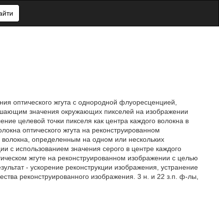
айти
ния оптического жгута с однородной флуоресценцией,
вышающим значения окружающих пикселей на изображении
ение целевой точки пикселя как центра каждого волокна в
волокна оптического жгута на реконструированном
о волокна, определенным на одном или нескольких
и с использованием значения серого в центре каждого
птическом жгуте на реконструированном изображении с целью
ультат - ускорение реконструкции изображения, устранение
тва реконструированного изображения. 3 н. и 22 з.п. ф-лы,