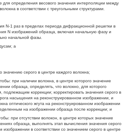
кже для определения весового значения интерполяции между
 волокна в соответствии с треугольными структурами.
я N-1 раз в пределах периода дифракционной решетки в
ния N изображений образца, включая начальную фазу и
льно начальной фазы.
дусам; а
 значению серого в центре каждого волокна;
обы: при наличии волокна, в центре которого значение
нии образца, определять, что волокно, для которого
, подлежащим коррекции; корректировать значения серого в
орога насыщения на реконструированном изображении, и
окна оптического жгута на реконструированном изображении
пределенным на изображении образца после коррекции; и
бы: при отсутствии волокон, в центре которых значение
ениях образца, выполнять этап вычисления значения серого
м изображении в соответствии со значением серого в центре