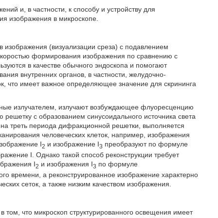
ний и, в частности, к способу и устройству для
ния изображения в микроскопе.
 изображения (визуализации среза) с подавлением
 скоростью формирования изображения по сравнению с
ьзуются в качестве обычного эндоскопа и помогают
вания внутренних органов, в частности, желудочно-
ок, что имеет важное определяющее значение для скрининга
енные излучателем, излучают возбуждающее флуоресценцию
ю решетку с образованием синусоидального источника света
 на треть периода дифракционной решетки, выполняется
канирования человеческих клеток, например, изображения
изображение I
и изображение I
преобразуют по формуле
2
3
ражение I. Однако такой способ реконструкции требует
ображения I
и изображения I
по формуле
2
3
ого времени, а реконструированное изображение характерно
ских сеток, а также низким качеством изображения.
в том, что микроскоп структурированного освещения имеет