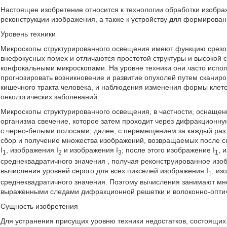
Настоящее изобретение относится к технологии обработки изображе
реконструкции изображения, а также к устройству для формирова
Уровень техники
Микроскопы структурированного освещения имеют функцию срезов
внефокусных помех и отличаются простотой структуры и высокой
конфокальными микроскопами. На уровне техники они часто испол
прогнозировать возникновение и развитие опухолей путем сканиро
кишечного тракта человека, и наблюдения изменения формы клет
онкологических заболеваний.
Микроскопы структурированного освещения, в частности, оснащ
организма свечение, которое затем проходит через дифракционну
с черно-белыми полосами; далее, с перемещением за каждый раз
сбор и получение множества изображений, возвращаемых после с
I
, изображения I
и изображения I
; после этого изображение I
, 
1
2
3
1
среднеквадратичного значения
, получая реконструированное изоб
вычисления уровней серого для всех пикселей изображения I
, из
1
среднеквадратичного значения. Поэтому вычисления занимают мн
выраженными следами дифракционной решетки и волоконно-оптиче
Сущность изобретения
Для устранения присущих уровню техники недостатков, состоящих 