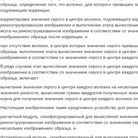
образца, определение того, что волокно, для которого превышен 
подлежащим коррекции;
корректировка значения серого в центре волокна, подлежащего ко
реконструированном изображении и выполнение этапа вычисления 
жгута на реконструированном изображении в соответствии со знач
изображениях образца после коррекции; и
при отсутствии волокон, в центре которых значение серого прев
образца, выполнение этапа вычисления значения серого в центре 
изображении в соответствии со значением серого в центре каждог
В ряде случаев этап вычисления значения серого в центре каждог
изображении в соответствии со значением серого в центре каждог
образца, включает:
вычитание значения серого в центре каждого волокна на нескольк
значения разности, вычисление суммы квадратов полученных зна
корня для получения значения серого в центре каждого волокна о
Настоящим изобретением также предложено устройство для рекон
расчетный модуль, сконфигурированный для вычисления значения с
реконструированном изображении в соответствии со значением се
нескольких изображениях образца; и
формирующий модуль, сконфигурированный для выполнения прос