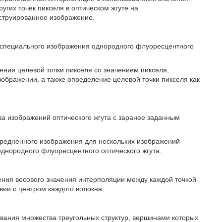
угих точек пикселя в оптическом жгуте на
струированное изображение.
специального изображения однородного флуоресцентного
ия целевой точки пикселя со значением пикселя,
бражении, а также определение целевой точки пикселя как
 изображений оптического жгута с заранее заданным
едненного изображения для нескольких изображений
днородного флуоресцентного оптического жгута.
ния весового значения интерполяции между каждой точкой
твии с центром каждого волокна.
ания множества треугольных структур, вершинами которых