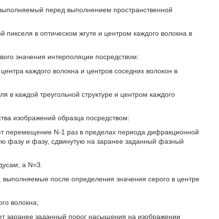
, выполняемый перед выполнением пространственной
 пикселя в оптическом жгуте и центром каждого волокна в
вого значения интерполяции посредством:
центра каждого волокна и центров соседних волокон в
я в каждой треугольной структуре и центром каждого
ства изображений образца посредством:
ют перемещение N-1 раз в пределах периода дифракционной
ую фазу и фазу, сдвинутую на заранее заданный фазный
дусам; а N=3.
, выполняемые после определения значения серого в центре
го волокна;
ает заранее заданный порог насыщения на изображении