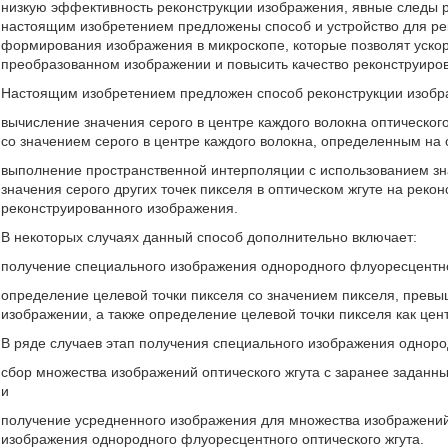
низкую эффективность реконструкции изображения, явные следы р
настоящим изобретением предложены способ и устройство для рек
формирования изображения в микроскопе, которые позволят ускор
преобразованном изображении и повысить качество реконструиро
Настоящим изобретением предложен способ реконструкции изоб
вычисление значения серого в центре каждого волокна оптическог
со значением серого в центре каждого волокна, определенным на
выполнение пространственной интерполяции с использованием зна
значения серого других точек пикселя в оптическом жгуте на ре
реконструированного изображения.
В некоторых случаях данный способ дополнительно включает:
получение специального изображения однородного флуоресцентног
определение целевой точки пикселя со значением пикселя, пре
изображении, а также определение целевой точки пикселя как цент
В ряде случаев этап получения специального изображения одноро
сбор множества изображений оптического жгута с заранее задан
и
получение усредненного изображения для множества изображений
изображения однородного флуоресцентного оптического жгута.