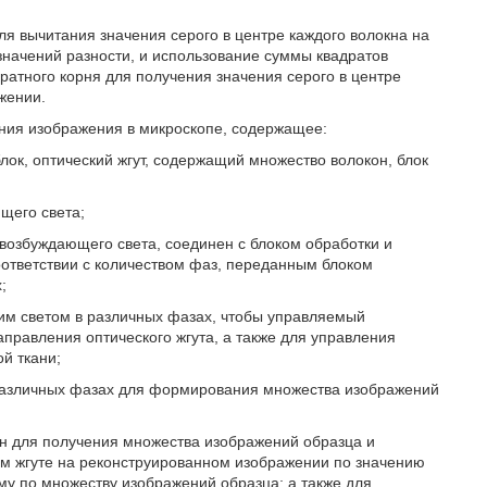
я вычитания значения серого в центре каждого волокна на
значений разности, и использование суммы квадратов
атного корня для получения значения серого в центре
жении.
ния изображения в микроскопе, содержащее:
ок, оптический жгут, содержащий множество волокон, блок
щего света;
 возбуждающего света, соединен с блоком обработки и
ответствии с количеством фаз, переданным блоком
;
м светом в различных фазах, чтобы управляемый
правления оптического жгута, а также для управления
й ткани;
различных фазах для формирования множества изображений
ан для получения множества изображений образца и
ком жгуте на реконструированном изображении по значению
ому по множеству изображений образца; а также для