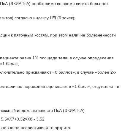
 ПсА (ЭКИАПсА) необходимо во время визита больного
итов) согласно индексу LEI (6 точек);
асции к пяточным костям, при этом наличие болезненности
 пациента равна 1% площади тела, в случае определения
«1 балл»,
 включительно присваивают «0 баллов», в случае «более 2-х
ом наличие поражения оценивают в «1 балл», отсутствие - в
ексный индекс активности ПсА (ЭКИАПсА):
5,5×Х7+0,32×Х8 - 3,52
ктивности псориатического артрита.