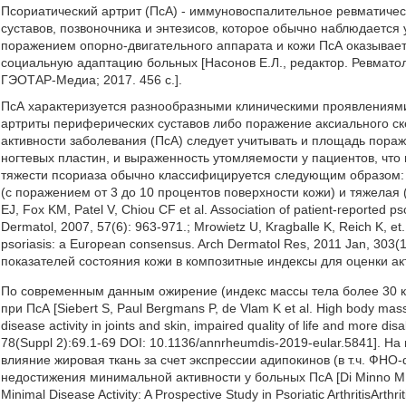
Псориатический артрит (ПсА) - иммуновоспалительное ревматич
суставов, позвоночника и энтезисов, которое обычно наблюдается
поражением опорно-двигательного аппарата и кожи ПсА оказывает 
социальную адаптацию больных [Насонов Е.Л., редактор. Ревмато
ГЭОТАР-Медиа; 2017. 456 с.].
ПсА характеризуется разнообразными клиническими проявлениями.
артриты периферических суставов либо поражение аксиального ске
активности заболевания (ПсА) следует учитывать и площадь пора
ногтевых пластин, и выраженность утомляемости у пациентов, что
тяжести псориаза обычно классифицируется следующим образом: 
(с поражением от 3 до 10 процентов поверхности кожи) и тяжелая 
EJ, Fox KM, Patel V, Chiou CF et al. Association of patient-reported 
Dermatol, 2007, 57(6): 963-971.; Mrowietz U, Kragballe K, Reich K, et. 
psoriasis: a European consensus. Arch Dermatol Res, 2011 Jan, 303(
показателей состояния кожи в композитные индексы для оценки ак
По современным данным ожирение (индекс массы тела более 30 к
при ПсА [Siebert S, Paul Bergmans P, de Vlam K et al. High body mass in
disease activity in joints and skin, impaired quality of life and more di
78(Suppl 2):69.1-69 DOI: 10.1136/annrheumdis-2019-eular.5841]. 
влияние жировая ткань за счет экспрессии адипокинов (в т.ч. ФНО-
недостижения минимальной активности у больных ПсА [Di Minno MND, P
Minimal Disease Activity: A Prospective Study in Psoriatic ArthritisArt