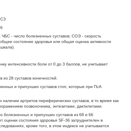
ОСЗ
16
; ЧБС - число болезненных суставов; СОЭ - скорость
-общее состояние здоровья или общая оценка активности
шкала).
нку интенсивности боли от 0 до 3 баллов, не учитывает
 из 28 суставов конечностей.
ненных и припухших суставов стоп, которые при ПсА
наличии артритов периферических суставов, в то время как
оражением позвоночника, энтезитами, дактилитами.
 болезненных и припухших суставов из 68 и 66
чет оценки состояния здоровья SF-36 затруднителен в
ледованиях, кроме того, в этом индексе не учитывается