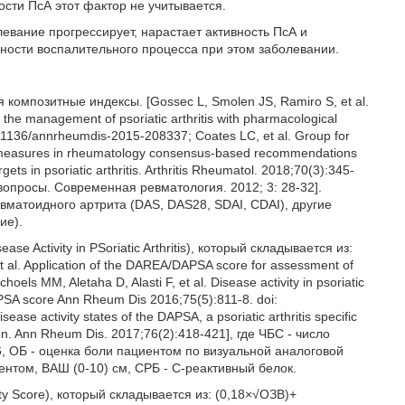
ости ПсА этот фактор не учитывается.
левание прогрессирует, нарастает активность ПсА и
льности воспалительного процесса при этом заболевании.
омпозитные индексы. [Gossec L, Smolen JS, Ramiro S, et al.
e management of psoriatic arthritis with pharmacological
0.1136/annrheumdis-2015-208337; Coates LC, et al. Group for
me measures in rheumatology consensus-based recommendations
s in psoriatic arthritis. Arthritis Rheumatol. 2018;70(3):345-
вопросы. Современная ревматология. 2012; 3: 28-32].
вматоидного артрита (DAS, DAS28, SDAI, CDAI), другие
ие).
Activity in PSoriatic Arthritis), который складывается из:
t al. Application of the DAREA/DAPSA score for assessment of
hoels MM, Aletaha D, Alasti F, et al. Disease activity in psoriatic
DAPSA score Ann Rheum Dis 2016;75(5):811-8. doi:
se activity states of the DAPSA, a psoriatic arthritis specific
ssion. Ann Rheum Dis. 2017;76(2):418-421], где ЧБС - число
6, ОБ - оценка боли пациентом по визуальной аналоговой
ентом, ВАШ (0-10) см, СРБ - С-реактивный белок.
ty Score), который складывается из: (0,18×√ОЗВ)+