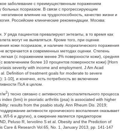
еское заболевание с преимущественным поражением
 у больных псориазом. В связи с прогрессирующим
негативное влияние на трудоспособность, качество жизни и
логия. Российские клинические рекомендации. Москва:
 У ряда пациентов превалируют энтезиты, в то время как
лета могут не выявляться. Кроме того, при оценке
жения кожи псориазом, и наличие псориатического поражения
 не встречается в современных методах оценки. Степень
легкая (с поражением менее 3% поверхности кожи), средняя
(с вовлечением более 10 процентов поверхности кожи) [Horn
psoriasis severity with income and employment. J Am Acad
al. Definition of treatment goals for moderate to severe
1): 1-10], и конечно, есть потребность во включении
тивности ПсА в целом.
2
г/м
) тесно связано с активностью воспалительного процесса
dex (bmi) in psoriatic arthritis (psa) is associated with higher
sability: results from the psabio study. Ann Rheum Dis. 2019;
На поддержание активности хронического воспаления оказывает
α, ИЛ-6 и других), а ожирение является предиктором
eluso R, Iervolino S et al. Obesity and the Prediction of
hritis Care & Research Vol.65, No. 1, January 2013, pp. 141-147