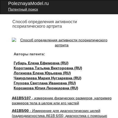
PoleznayaModel.ru
Патентный поиск
Способ определения активности
псориатического артрита
Авторы патента:
Губарь Елена Ефимовна (RU)
Коротаева Татьяна Викторовна (RU)
Логинова Елена Юрьевна (RU)
Чамурлиева Мария Нугзаревна (RU)
Глухова Светлана Ивановна (RU)
Корсакова Юлия Леонидовна (RU)
A61B5/107
- измерение физических размеров, например
размеров тела в целом или его частей
A61B5/00
- Измерение для диагностических целей
(радиодиагностика A61B 6/00; диагностика с помощью