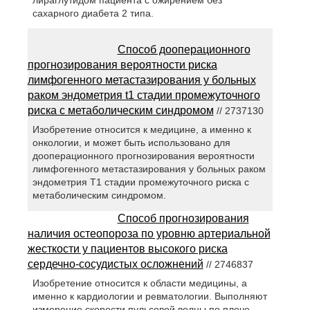
лираглутидом пациента с ожирением без
сахарного диабета 2 типа.
Способ дооперационного
прогнозирования вероятности риска
лимфогенного метастазирования у больных
раком эндометрия t1 стадии промежуточного
риска с метаболическим синдромом
// 2737130
Изобретение относится к медицине, а именно к
онкологии, и может быть использовано для
дооперационного прогнозирования вероятности
лимфогенного метастазирования у больных раком
эндометрия Т1 стадии промежуточного риска с
метаболическим синдромом.
Способ прогнозирования
наличия остеопороза по уровню артериальной
жесткости у пациентов высокого риска
сердечно-сосудистых осложнений
// 2746837
Изобретение относится к области медицины, а
именно к кардиологии и ревматологии. Выполняют
измерение скорости пульсовой волны по плече-