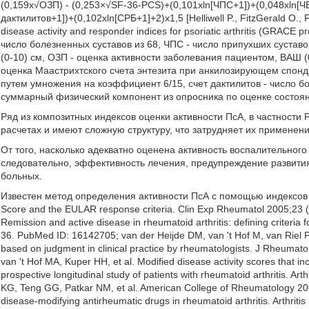
(0,159х√ОЗП) - (0,253×√SF-36-PCS)+(0,101xln[ЧПС+1])+(0,048xln[ЧБ
дактилитов+1])+(0,102xln[СРБ+1]+2)х1,5 [Helliwell P., FitzGerald O.,
disease activity and responder indices for psoriatic arthritis (GRACE 
число болезненных суставов из 68, ЧПС - число припухших суставо
(0-10) см, ОЗП - оценка активности заболевания пациентом, ВАШ (
оценка Маастрихтского счета энтезита при анкилозирующем спон
путем умножения на коэффициент 6/15, счет дактилитов - число бо
суммарный физический компонент из опросника по оценке состояни
Ряд из композитных индексов оценки активности ПсА, в частност
расчетах и имеют сложную структуру, что затрудняет их применени
От того, насколько адекватно оценена активность воспалительного
следовательно, эффективность лечения, предупреждение развити
больных.
Известен метод определения активности ПсА с помощью индексов DA
Score and the EULAR response criteria. Clin Exp Rheumatol 2005;23 (
Remission and active disease in rheumatoid arthritis: defining criteria 
36. PubMed ID: 16142705; van der Heijde DM, van 't Hof M, van Riel P
based on judgment in clinical practice by rheumatologists. J Rheuma
van 't Hof MA, Kuper HH, et al. Modified disease activity scores that in
prospective longitudinal study of patients with rheumatoid arthritis. 
KG, Teng GG, Patkar NM, et al. American College of Rheumatology 200
disease-modifying antirheumatic drugs in rheumatoid arthritis. Arthr