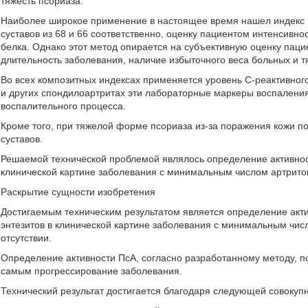
тяжесть псориаза.
Наиболее широкое применение в настоящее время нашел индекс
суставов из 68 и 66 соответственно, оценку пациентом интенсивно
белка. Однако этот метод опирается на субъективную оценку пацие
длительность заболевания, наличие избыточного веса больных и т
Во всех композитных индексах применяется уровень С-реактивного
и других спондилоартритах эти лабораторные маркеры воспаления
воспалительного процесса.
Кроме того, при тяжелой форме псориаза из-за поражения кожи п
суставов.
Решаемой технической проблемой являлось определение активност
клинической картине заболевания с минимальным числом артритов
Раскрытие сущности изобретения
Достигаемым техническим результатом является определение акти
энтезитов в клинической картине заболевания с минимальным чис
отсутствии.
Определение активности ПсА, согласно разработанному методу, п
самым прогрессирование заболевания.
Технический результат достигается благодаря следующей совокуп