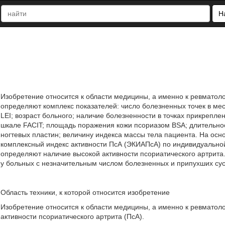
Н
Изобретение относится к области медицины, а именно к ревматоло
определяют комплекс показателей: число болезненных точек в мес
LEI; возраст больного; наличие болезненности в точках прикрепл
шкале FACIT; площадь поражения кожи псориазом BSA; длительно
ногтевых пластин; величину индекса массы тела пациента. На ос
комплексный индекс активности ПсА (ЭКИАПсА) по индивидуально
определяют наличие высокой активности псориатического артрита
у больных с незначительным числом болезненных и припухших сустав
Область техники, к которой относится изобретение
Изобретение относится к области медицины, а именно к ревматол
активности псориатического артрита (ПсА).