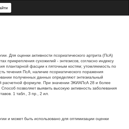
айти
гии. Для оценки активности псориатического артрита (ПсА)
тах прикрепления сухожилий - энтезисов, согласно индексу
ения плантарной фасции к пяточным костям; утомляемость по
сть течения ПсА; наличие псориатического поражения
новании полученных данных определяют энтезиальный
й расчетной формуле. При значении ЭКИАПсА 28 и более
. Способ позволяет выявить высокую активность заболевания
ов. 1 табл., 3 пр., 2 ил.
огии и может быть использовано для оптимизации оценки