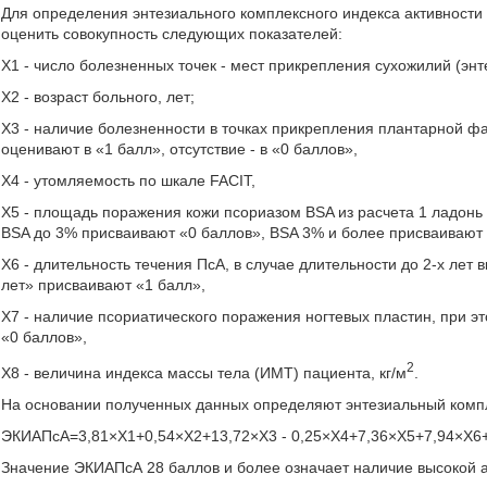
Для определения энтезиального комплексного индекса активности
оценить совокупность следующих показателей:
Х1 - число болезненных точек - мест прикрепления сухожилий (энтез
Х2 - возраст больного, лет;
Х3 - наличие болезненности в точках прикрепления плантарной ф
оценивают в «1 балл», отсутствие - в «0 баллов»,
Х4 - утомляемость по шкале FACIT,
Х5 - площадь поражения кожи псориазом BSA из расчета 1 ладонь
BSA до 3% присваивают «0 баллов», BSA 3% и более присваивают 
Х6 - длительность течения ПсА, в случае длительности до 2-х лет
лет» присваивают «1 балл»,
Х7 - наличие псориатического поражения ногтевых пластин, при эт
«0 баллов»,
2
Х8 - величина индекса массы тела (ИМТ) пациента, кг/м
.
На основании полученных данных определяют энтезиальный компл
ЭКИАПсА=3,81×Х1+0,54×Х2+13,72×Х3 - 0,25×Х4+7,36×Х5+7,94×Х6+
Значение ЭКИАПсА 28 баллов и более означает наличие высокой а