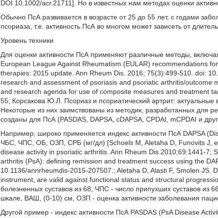
DOI 10.1002/acr.21711]. Но в известных нам методах оценки активн
Обычно ПсА развивается в возрасте от 25 до 55 лет, с годами забо
псориаза, т.е. активность ПсА во многом может зависеть от длите
Уровень техники
Для оценки активности ПсА применяют различные методы, включая к
European League Against Rheumatism (EULAR) recommendations for th
therapies: 2015 update. Ann Rheum Dis. 2016; 75(3):499-510. doi: 1
research and assessment of psoriasis and psoriatic arthritis/outco
and research agenda for use of composite measures and treatment target
55; Корсакова Ю.Л. Псориаз и псориатический артрит: актуальные 
Некоторые из них заимствованы из методик, разработанных для ре
созданы для ПсА (PASDAS, DAPSA, cDAPSA, CPDAI, mCPDAI и друг
Например, широко применяется индекс активности ПсА DAPSA (Disease 
ЧБС, ЧПС, ОБ, ОЗП, СРБ (мг/дл) [Schoels M, Aletaha D, Funovits J, e
disease activity in psoriatic arthritis. Ann Rheum Dis 2010;69:1441-7; Sc
arthritis (PsA): defining remission and treatment success using the 
10.1136/annrheumdis-2015-207507.; Aletaha D, Alasti F, Smolen JS. Disea
instrument, are valid against functional status and structural progre
болезненных суставов из 68, ЧПС - число припухших суставов из 6
шкале, ВАШ, (0-10) см, ОЗП - оценка активности заболевания паци
Другой пример - индекс активности ПсА PASDAS (PsA Disease Activi