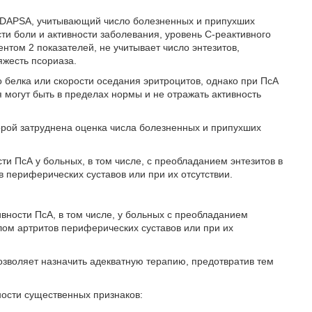
 DAPSA, учитывающий число болезненных и припухших
сти боли и активности заболевания, уровень С-реактивного
нтом 2 показателей, не учитывает число энтезитов,
яжесть псориаза.
 белка или скорости оседания эритроцитов, однако при ПсА
 могут быть в пределах нормы и не отражать активность
орой затруднена оценка числа болезненных и припухших
и ПсА у больных, в том числе, с преобладанием энтезитов в
 периферических суставов или при их отсутствии.
вности ПсА, в том числе, у больных с преобладанием
лом артритов периферических суставов или при их
озволяет назначить адекватную терапию, предотвратив тем
ности существенных признаков: