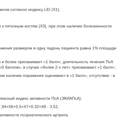
исов согласно индексу LEI (Х1);
 к пяточным костям (Х3), при этом наличие болезненности
ажения размером в одну ладонь пациента равна 1% площади
 и более присваивают «1 балл»; длительность течения ПсА
 «0 баллов», в случае «более 2-х лет» присваивают «1 балл»;
ом наличие поражения оценивают в «1 балл», отсутствие - в
ексный индекс активности ПсА (ЭКИАПсА):
,94×Х6+5,5×Х7+0,32×Х8 - 3,52,
ктивности псориатического артрита.