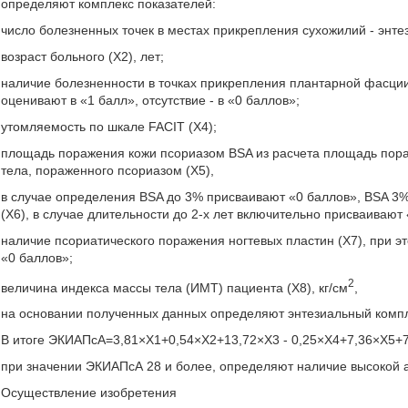
определяют комплекс показателей:
число болезненных точек в местах прикрепления сухожилий - энтез
возраст больного (Х2), лет;
наличие болезненности в точках прикрепления плантарной фасции
оценивают в «1 балл», отсутствие - в «0 баллов»;
утомляемость по шкале FACIT (Х4);
площадь поражения кожи псориазом BSA из расчета площадь пор
тела, пораженного псориазом (Х5),
в случае определения BSA до 3% присваивают «0 баллов», BSA 3%
(Х6), в случае длительности до 2-х лет включительно присваивают
наличие псориатического поражения ногтевых пластин (Х7), при эт
«0 баллов»;
2
величина индекса массы тела (ИМТ) пациента (Х8), кг/см
,
на основании полученных данных определяют энтезиальный компл
В итоге ЭКИАПсА=3,81×Х1+0,54×Х2+13,72×Х3 - 0,25×Х4+7,36×Х5+7
при значении ЭКИАПсА 28 и более, определяют наличие высокой а
Осуществление изобретения