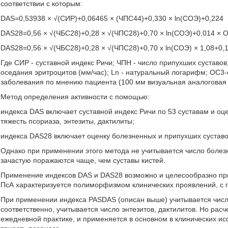
соответствии с которым:
DAS=0,53938 × √(СИР)+0,06465 × (ЧПС44)+0,330 × ln(СОЭ)+0,224
DAS28=0,56 × √(ЧБС28)+0,28 × √(ЧПС28)+0,70 × ln(СОЭ)+0,014 × 
DAS28=0,56 × √(ЧБС28)+0,28 × √(ЧПС28)+0,70 х ln(СОЭ) × 1,08+0,
Где СИР - суставной индекс Ричи; ЧПН - число припухших суставов
оседания эритроцитов (мм/час); Ln - натуральный логарифм; ОС3
заболевания по мнению пациента (100 мм визуальная аналоговая 
Метод определения активности с помощью:
индекса DAS включает суставной индекс Ричи по 53 суставам и оце
тяжесть псориаза, энтезиты, дактилиты;
индекса DAS28 включает оценку болезненных и припухших суставов
Однако при применении этого метода не учитывается число болез
зачастую поражаются чаще, чем суставы кистей.
Применение индексов DAS и DAS28 возможно и целесообразно при 
ПсА характеризуется полиморфизмом клинических проявлений, с п
При применении индекса PASDAS (описан выше) учитывается число
соответственно, учитывается число энтезитов, дактилитов. Но рас
ежедневной практике, и применяется в основном в клинических исс