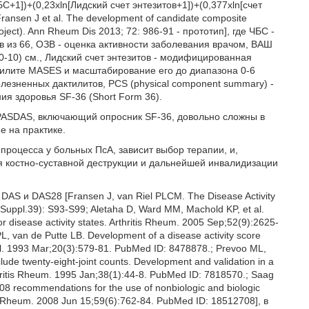
С+1])+(0,23xln[Лидский счет энтезитов+1])+(0,377xln[счет
 Fransen J et al. The development of candidate composite
project). Ann Rheum Dis 2013; 72: 986-91 - прототип], где ЧБС -
в из 66, ОЗВ - оценка активности заболевания врачом, ВАШ
0-10) см., Лидский счет энтезитов - модифицированная
дилите MASES и масштабирование его до диапазона 0-6
лезненных дактилитов, PCS (physical component summary) -
я здоровья SF-36 (Short Form 36).
и PASDAS, включающий опросник SF-36, довольно сложны в
е на практике.
 процесса у больных ПсА, зависит выбор терапии, и,
я костно-суставной деструкции и дальнейшей инвалидизации
S и DAS28 [Fransen J, van Riel PLCM. The Disease Activity
Suppl.39): S93-S99; Aletaha D, Ward MM, Machold KP, et al.
for disease activity states. Arthritis Rheum. 2005 Sep;52(9):2625-
L, van de Putte LB. Development of a disease activity score
tol. 1993 Mar;20(3):579-81. PubMed ID: 8478878.; Prevoo ML,
clude twenty-eight-joint counts. Development and validation in a
Arthritis Rheum. 1995 Jan;38(1):44-8. PubMed ID: 7818570.; Saag
8 recommendations for the use of nonbiologic and biologic
itis Rheum. 2008 Jun 15;59(6):762-84. PubMed ID: 18512708], в