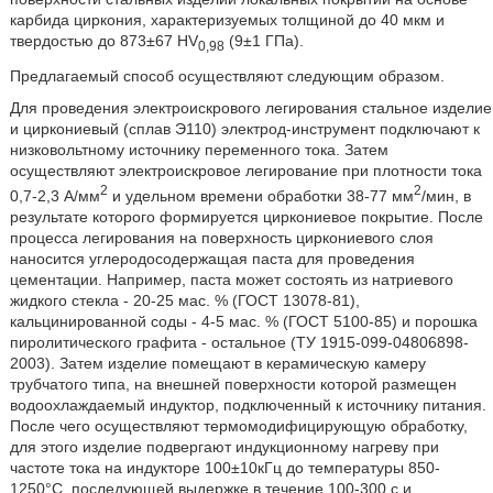
карбида циркония, характеризуемых толщиной до 40 мкм и
твердостью до 873±67 HV
(9±1 ГПа).
0,98
Предлагаемый способ осуществляют следующим образом.
Для проведения электроискрового легирования стальное изделие
и циркониевый (сплав Э110) электрод-инструмент подключают к
низковольтному источнику переменного тока. Затем
осуществляют электроискровое легирование при плотности тока
2
2
0,7-2,3 А/мм
и удельном времени обработки 38-77 мм
/мин, в
результате которого формируется циркониевое покрытие. После
процесса легирования на поверхность циркониевого слоя
наносится углеродосодержащая паста для проведения
цементации. Например, паста может состоять из натриевого
жидкого стекла - 20-25 мас. % (ГОСТ 13078-81),
кальцинированной соды - 4-5 мас. % (ГОСТ 5100-85) и порошка
пиролитического графита - остальное (ТУ 1915-099-04806898-
2003). Затем изделие помещают в керамическую камеру
трубчатого типа, на внешней поверхности которой размещен
водоохлаждаемый индуктор, подключенный к источнику питания.
После чего осуществляют термомодифицирующую обработку,
для этого изделие подвергают индукционному нагреву при
частоте тока на индукторе 100±10кГц до температуры 850-
1250°С, последующей выдержке в течение 100-300 с и