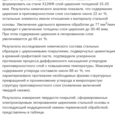
формировать на стали Х12МФ слой циркония толщиной 15-20
мкм. Результаты химического анализа показали, что содержание
циркония в приповерхностном слое составило около 22 ат. %,
остальные элементы имели отношение к материалу стальной
2
основы. Увеличение удельного времени обработки до 77 мм
/мин
приводит к увеличению толщины слоя циркония до 30-40 мкм.
При этом содержание циркония в легированном слое
увеличивается до 66 ат. %.
Результаты исследования химического состава стальных
образцов с циркониевыми покрытиями, подвергнутых цементации
в кремний-графитовой пасте, подтвердили ускоренное
протекание процесса диффузионного насыщения углеродом
приповерхностного слой с повышением температуры. Максимум
содержания углерода составило около 88 ат. %, что
характеризовало протекание необходимых фазово-структурных
превращений и проникновение углерода в микропористую
структуру приповерхностного слоя (появление включений
твердой смазки).
Результаты измерения твердости покрытий, сформированных
электроискровым легированием цирконием стальной основы и
последующей индукционной химико-термической обработкой,
представлены в таблице.