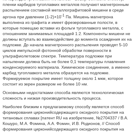
пленки карбидов тугоплавких металлов получают магнетронным
распылением составной металлографитовой мишени в среде
-1
аргона при давлении (1-2)×10
Па. Мишень магнетрона
выполнена из графита и имеет фрезерованные полости, в
которые помещаю вставки из фольги тугоплавкого металла, с
отношением занимаемых площадей 1:2. Компоненты мишени не
должны вступать во взаимодействие до момента осаждения их на
подложке. До начала магнетронного распыления проводят 5-10
циклов импульсной фотонной обработки поверхности в
ультрафиолетовом спектре. Температура подложки при
напылении должна быть не более 0,1 температуры плавления
конденсируемого материала. Химическое соединение, а именно
карбид тугоплавкого металла образуется на подложке.
Формируемое покрытие имеет толщину около 1 мкм, которое
состоит из зерен размером не более 10 нм.
Основными недостатками способа являются технологическая
сложность и низкая производительность процесса.
Наиболее близким к предлагаемому способу является способ
формирования цирконийсодержащего оксидного покрытия на
титановых сплавах [патент RU на изобретение, №2704337 / В.А.
Кошуро, М.А. Фомина, А.А. Фомин, И.В. Родионов, // Способ
формирования цирконийсодержащего оксидного покрытия на