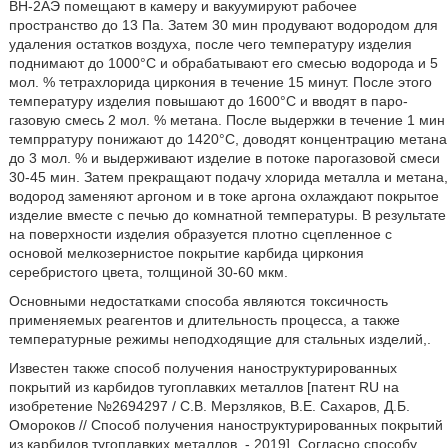
ВН-2АЭ помещают в камеру и вакуумируют рабочее
пространство до 13 Па. Затем 30 мин продувают водородом для
удаления остатков воздуха, после чего температуру изделия
поднимают до 1000°С и обрабатывают его смесью водорода и 5
мол. % тетрахлорида циркония в течение 15 минут. После этого
температуру изделия повышают до 1600°С и вводят в паро-
газовую смесь 2 мол. % метана. После выдержки в течение 1 мин
темпрратуру понижают до 1420°С, доводят концентрацию метана
до 3 мол. % и выдерживают изделие в потоке парогазовой смеси
30-45 мин. Затем прекращают подачу хлорида металла и метана,
водород заменяют аргоном и в токе аргона охлаждают покрытое
изделие вместе с печью до комнатной температуры. В результате
на поверхности изделия образуется плотно сцепленное с
основой мелкозернистое покрытие карбида циркония
серебристого цвета, толщиной 30-60 мкм.
Основными недостатками способа являются токсичность
применяемых реагентов и длительность процесса, а также
температурные режимы неподходящие для стальных изделий,.
Известен также способ получения наноструктурированных
покрытий из карбидов тугоплавких металлов [патент RU на
изобретение №2694297 / С.В. Мерзляков, В.Е. Сахаров, Д.Б.
Омороков // Способ получения наноструктурированных покрытий
из карбидов тугоплавких металлов. - 2019]. Согласно способу,