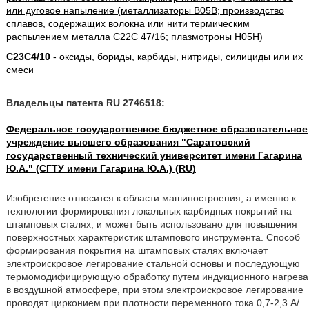
или дуговое напыление (металлизаторы B05B; производство
сплавов, содержащих волокна или нити термическим
распылением металла C22C 47/16; плазмотроны H05H)
C23C4/10
- оксиды, бориды, карбиды, нитриды, силициды или их
смеси
Владельцы патента RU 2746518:
Федеральное государственное бюджетное образовательное
учреждение высшего образования "Саратовский
государственный технический университет имени Гагарина
Ю.А." (СГТУ имени Гагарина Ю.А.) (RU)
Изобретение относится к области машиностроения, а именно к
технологии формирования локальных карбидных покрытий на
штамповых сталях, и может быть использовано для повышения
поверхностных характеристик штампового инструмента. Способ
формирования покрытия на штамповых сталях включает
электроискровое легирование стальной основы и последующую
термомодифицирующую обработку путем индукционного нагрева
в воздушной атмосфере, при этом электроискровое легирование
проводят цирконием при плотности переменного тока 0,7-2,3 А/