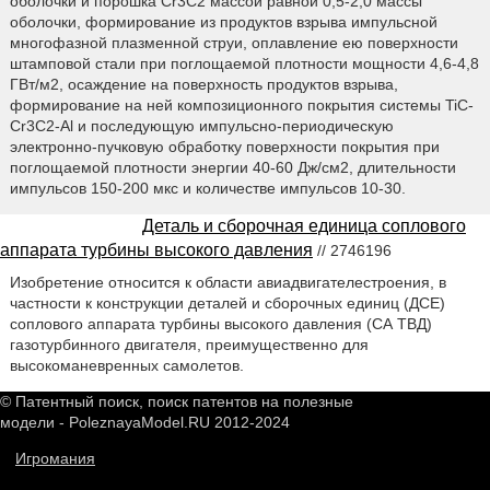
оболочки и порошка Cr3С2 массой равной 0,5-2,0 массы
оболочки, формирование из продуктов взрыва импульсной
многофазной плазменной струи, оплавление ею поверхности
штамповой стали при поглощаемой плотности мощности 4,6-4,8
ГВт/м2, осаждение на поверхность продуктов взрыва,
формирование на ней композиционного покрытия системы TiC-
Cr3С2-Al и последующую импульсно-периодическую
электронно-пучковую обработку поверхности покрытия при
поглощаемой плотности энергии 40-60 Дж/см2, длительности
импульсов 150-200 мкс и количестве импульсов 10-30.
Деталь и сборочная единица соплового
аппарата турбины высокого давления
// 2746196
Изобретение относится к области авиадвигателестроения, в
частности к конструкции деталей и сборочных единиц (ДСЕ)
соплового аппарата турбины высокого давления (СА ТВД)
газотурбинного двигателя, преимущественно для
высокоманевренных самолетов.
© Патентный поиск, поиск патентов на полезные
модели - PoleznayaModel.RU 2012-2024
Игромания