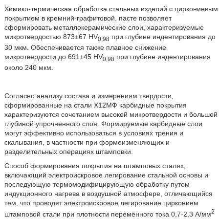
Химико-термическая обработка стальных изделий с циркониевым
покрытием в кремний-графитовой. пасте позволяет
сформировать металлокерамические слои, характеризуемые
микротвердостью 873±67 HV
при глубине индентирования до
0,98
30 мкм. Обеспечивается также плавное снижение
микротвердости до 691±45 HV
при глубине индентирования
0,98
около 240 мкм.
Согласно анализу состава и измерениям твердости,
сформированные на стали Х12МФ карбидные покрытия
характеризуются сочетанием высокой микротвердости и большой
глубиной упрочненного слоя. Формируемые карбидные слои
могут эффективно использоваться в условиях трения и
скалывания, в частности при формоизменяющих и
разделительных операциях штамповки.
Способ формирования покрытия на штамповых сталях,
включающий электроискровое легирование стальной основы и
последующую термомодифицирующую обработку путем
индукционного нагрева в воздушной атмосфере, отличающийся
тем, что проводят электроискровое легирование цирконием
2
штамповой стали при плотности переменного тока 0,7-2,3 А/мм