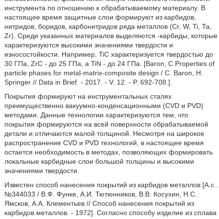
инструмента по отношению к обрабатываемому материалу. В
настоящее время защитные слои формируют из карбидов,
нитридов, боридов, карбонитридов ряда металлов (Cr, W, Ti, Та,
Zr). Среди указанных материалов выделяются -карбиды, которые
характеризуются высокими значениями твердости и
износостойкости. Например, TiC характеризуется твердостью до
30 ГПа, ZrC - до 25 ГПа, a TiN - до 24 ГПа. [Baron, С.Properties of
particle phases for metal-matrix-composite design / C. Baron, H.
Springer // Data in Brief. - 2017. - V. 12. - P. 692-708.].
Покрытия формируют на инструментальных сталях
преимущественно вакуумно-конденсационными (CVD и PVD)
методами. Данные технологии характеризуются тем, что
покрытия формируются на всей поверхности обрабатываемой
детали и отличаются малой толщиной. Несмотря на широкое
распространение CVD и PVD технологий, в настоящее время
остается необходимость в методах, позволяющих формировать
локальные карбидные слои большой толщины и высокими
значениями твердости.
Известен способ нанесения покрытий из карбидов металлов [А.с .
№344033 / В.Ф. Функе, А.И. Тютюнников, В.В. Косухин, Н.С.
Ямсков, А.А. Клементьев // Способ нанесения покрытий из
карбидов металлов. - 1972]. Согласно способу изделие из сплава