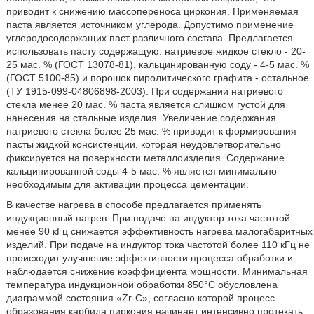
приводит к снижению массопереноса циркония. Применяемая
паста является источником углерода. Допустимо применение
углеродосодержащих паст различного состава. Предлагается
использовать пасту содержащую: натриевое жидкое стекло - 20-
25 мас. % (ГОСТ 13078-81), кальцинированную соду - 4-5 мас. %
(ГОСТ 5100-85) и порошок пиролитического графита - остальное
(ТУ 1915-099-04806898-2003). При содержании натриевого
стекла менее 20 мас. % паста является слишком густой для
нанесения на стальные изделия. Увеличение содержания
натриевого стекла более 25 мас. % приводит к формирования
пасты жидкой консистенции, которая неудовлетворительно
фиксируется на поверхности металлоизделия. Содержание
кальцинированной соды 4-5 мас. % является минимально
необходимым для активации процесса цементации.
В качестве нагрева в способе предлагается применять
индукционный нагрев. При подаче на индуктор тока частотой
менее 90 кГц снижается эффективность нагрева малогабаритных
изделий. При подаче на индуктор тока частотой более 110 кГц не
происходит улучшение эффективности процесса обработки и
наблюдается снижение коэффициента мощности. Минимальная
температура индукционной обработки 850°С обусловлена
диаграммой состояния «Zr-С», согласно которой процесс
образования карбида циркония начинает интенсивно протекать