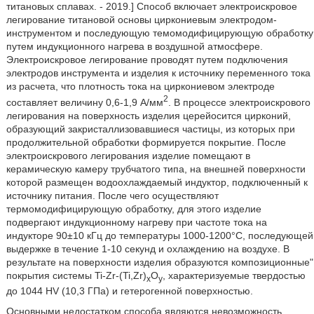
титановых сплавах. - 2019.] Способ включает электроискровое
легирование титановой основы циркониевым электродом-
инструментом и последующую темомодифицирующую обработку
путем индукционного нагрева в воздушной атмосфере.
Электроискровое легирование проводят путем подключения
электродов инструмента и изделия к источнику переменного тока
из расчета, что плотность тока на циркониевом электроде
2
составляет величину 0,6-1,9 А/мм
. В процессе электроискрового
легирования на поверхность изделия церейосится цирконий,
образующий закристаллизовавшиеся частицы, из которых при
продолжительной обработки формируется покрытие. После
электроискрового легирования изделие помещают в
керамическую камеру трубчатого типа, на внешней поверхности
которой размещен водоохлаждаемый индуктор, подключенный к
источнику питания. После чего осуществляют
термомодифицирующую обработку, для этого изделие
подвергают индукционному нагреву при частоте тока на
индукторе 90±10 кГц до температуры 1000-1200°С, последующей
выдержке в течение 1-10 секунд и охлаждению на воздухе. В
результате на поверхности изделия образуются композиционные"
покрытия системы Ti-Zr-(Ti,Zr)
O
, характеризуемые твердостью
x
y
до 1044 HV (10,3 ГПа) и гетерогенной поверхностью.
Основными недостатком способа являются невозможность