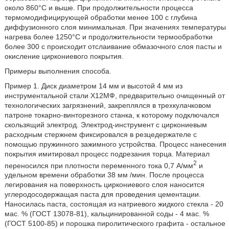
около 860°С и выше. При продолжительности процесса
термомодифицирующей обработки менее 100 с глубина
диффузионного слоя минимальная. При значениях температуры
нагрева более 1250°С и продолжительности термообработки
более 300 с происходит отслаивание обмазочного слоя пасты и
окисление циркониевого покрытия.
Примеры выполнения способа.
Пример 1. Диск диаметром 14 мм и высотой 4 мм из
инструментальной стали Х12МФ, предварительно очищенный от
технологических загрязнений, закреплялся в трехкулачковом
патроне токарно-винторезного станка, к которому подключался
скользящий электрод. Электрод-инструмент с циркониевым
расходным стержнем фиксировался в резцедержателе с
помощью пружинного зажимного устройства. Процесс нанесения
покрытия имитировал процесс подрезания торца. Материал
2
переносился при плотности переменного тока 0,7 А/мм
и
удельном времени обработки 38 мм /мин. После процесса
легирования на поверхность циркониевого слоя наносится
углеродосодержащая паста для проведения цементации.
Наносилась паста, состоящая из натриевого жидкого стекла - 20
мас. % (ГОСТ 13078-81), кальцинированной соды - 4 мас. %
(ГОСТ 5100-85) и порошка пиролитического графита - остальное