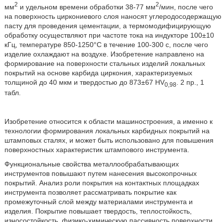
2
2
мм
и удельном времени обработки 38-77 мм
/мин, после чего
на поверхность циркониевого слоя наносят углеродосодержащую
пасту для проведения цементации, а термомодифицирующую
обработку осуществляют при частоте тока на индукторе 100±10
кГц, температуре 850-1250°С в течение 100-300 с, после чего
изделие охлаждают на воздухе. Изобретение направлено на
формирование на поверхности стальных изделий локальных
покрытий на основе карбида циркония, характеризуемых
толщиной до 40 мкм и твердостью до 873±67 HV
. 2 пр., 1
0,98
табл.
Изобретение относится к области машиностроения, а именно к
технологии формирования локальных карбидных покрытий на
штамповых сталях, и может быть использовано для повышения
поверхностных характеристик штампового инструмента.
Функциональные свойства металлообрабатывающих
инструментов повышают путем нанесения высокопрочных
покрытий. Анализ роли покрытия на контактных площадках
инструмента позволяет рассматривать покрытие как
промежуточный слой между материалами инструмента и
изделия. Покрытие повышает твердость, теплостойкость,
износостойкость, физико-химическую пассивность поверхности