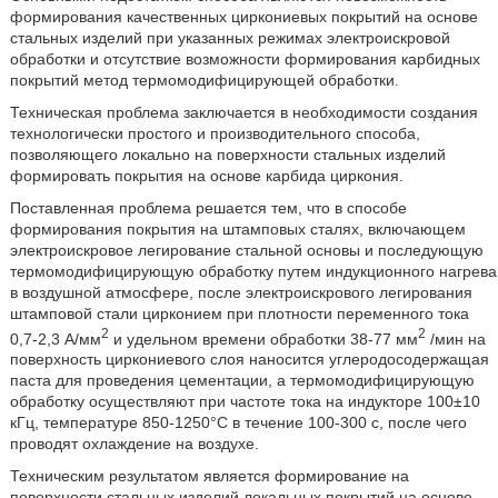
формирования качественных циркониевых покрытий на основе
стальных изделий при указанных режимах электроискровой
обработки и отсутствие возможности формирования карбидных
покрытий метод термомодифицирующей обработки.
Техническая проблема заключается в необходимости создания
технологически простого и производительного способа,
позволяющего локально на поверхности стальных изделий
формировать покрытия на основе карбида циркония.
Поставленная проблема решается тем, что в способе
формирования покрытия на штамповых сталях, включающем
электроискровое легирование стальной основы и последующую
термомодифицирующую обработку путем индукционного нагрева
в воздушной атмосфере, после электроискрового легирования
штамповой стали цирконием при плотности переменного тока
2
2
0,7-2,3 А/мм
и удельном времени обработки 38-77 мм
/мин на
поверхность циркониевого слоя наносится углеродосодержащая
паста для проведения цементации, а термомодифицирующую
обработку осуществляют при частоте тока на индукторе 100±10
кГц, температуре 850-1250°С в течение 100-300 с, после чего
проводят охлаждение на воздухе.
Техническим результатом является формирование на
поверхности стальных изделий локальных покрытий на основе