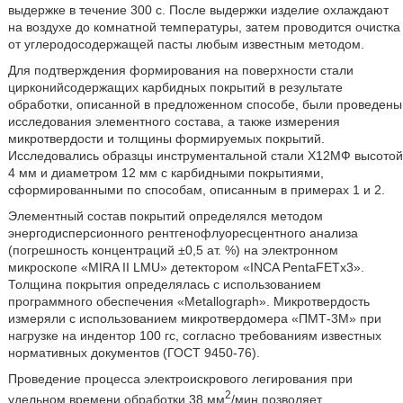
выдержке в течение 300 с. После выдержки изделие охлаждают
на воздухе до комнатной температуры, затем проводится очистка
от углеродосодержащей пасты любым известным методом.
Для подтверждения формирования на поверхности стали
цирконийсодержащих карбидных покрытий в результате
обработки, описанной в предложенном способе, были проведены
исследования элементного состава, а также измерения
микротвердости и толщины формируемых покрытий.
Исследовались образцы инструментальной стали Х12МФ высотой
4 мм и диаметром 12 мм с карбидными покрытиями,
сформированными по способам, описанным в примерах 1 и 2.
Элементный состав покрытий определялся методом
энергодисперсионного рентгенофлуоресцентного анализа
(погрешность концентраций ±0,5 ат. %) на электронном
микроскопе «MIRA II LMU» детектором «INCA PentaFETx3».
Толщина покрытия определялась с использованием
программного обеспечения «Metallograph». Микротвердость
измеряли с использованием микротвердомера «ПМТ-3М» при
нагрузке на индентор 100 гс, согласно требованиям известных
нормативных документов (ГОСТ 9450-76).
Проведение процесса электроискрового легирования при
2
удельном времени обработки 38 мм
/мин позволяет