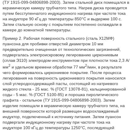
(ТУ 1915-099-04806898-2003). Затем стальной диск помещался в
керамическую камеру трубчатого типа. Нагрев диска проводится
путем бесступенчатого индукционного нагрева при частоте тока
на индукторе 90 кГц до температуры 850°С и выдержке 100 с.
Затем стальную основу с покрытием постепенно охлаждали в
камере до комнатной температуры.
Пример 2. Рабочая поверхность стального (сталь Х12МФ)
пуансона для пробивки отверстий диаметром 10 мм
предварительно очищенная от технологических загрязнений,
подвергалась электроискровому легированию циркониевым
(сплав Э110) электродом-инструментом при плотности тока 2,3 А/
2
2
мм
и удельном времени обработки 77 мм
/мин, в результате
чего формировалось циркониевое покрытие. После процесса
легирования на поверхность циркониевого покрытия наносился
слой углеродосодержащей пасты, состоящей из натриевого
жидкого стекла - 25 мас. % (ГОСТ 13078-81), кальцинированной
соды - 5 мас. % (ГОСТ 5100-85) и порошка пиролитического
графита - остальное (ТУ 1915-099-04806898-2003). Затем
изделие помещали в керамическую камеру трубчатого типа, на
внешней поверхности которой размещен водоохлаждаемый
индуктор, подключенный к источнику питания. Затем пуансон
подвергали индукционному нагреву при частоте тока на
индукторе 100 кГц до температуры 1250°С, последующей