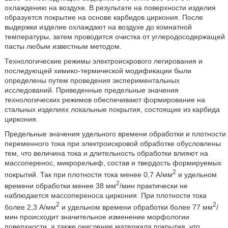
охлаждению на воздухе. В результате на поверхности изделия
образуется покрытие на основе карбидов циркония. После
выдержки изделие охлаждают на воздухе до комнатной
температуры, затем проводится очистка от углеродосодержащей
пасты любым известным методом.
Технологические режимы электроискрового легирования и
последующей химико-термической модификации были
определены путем проведения экспериментальных
исследований. Приведенные предельные значения
технологических режимов обеспечивают формирование на
стальных изделиях локальные покрытия, состоящие из карбида
циркония.
Предельные значения удельного времени обработки и плотности
переменного тока при электроискровой обработке обусловлены
тем, что величина тока и длительность обработки влияют на
массоперенос, микрорельеф, состав и твердость формируемых
2
покрытий. Так при плотности тока менее 0,7 А/мм
и удельном
2
времени обработки менее 38 мм
/мин практически не
наблюдается массопереноса циркония. При плотности тока
2
2
более 2,3 А/мм
и удельном времени обработки более 77 мм
/
мин происходит значительное изменение морфологии
поверхности, а также окисление материала покрытия, что