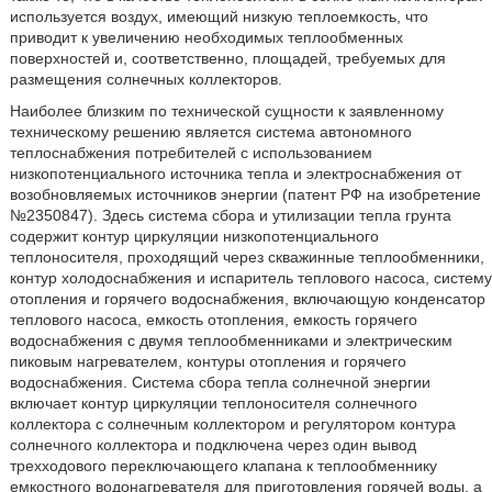
используется воздух, имеющий низкую теплоемкость, что
приводит к увеличению необходимых теплообменных
поверхностей и, соответственно, площадей, требуемых для
размещения солнечных коллекторов.
Наиболее близким по технической сущности к заявленному
техническому решению является система автономного
теплоснабжения потребителей с использованием
низкопотенциального источника тепла и электроснабжения от
возобновляемых источников энергии (патент РФ на изобретение
№2350847). Здесь система сбора и утилизации тепла грунта
содержит контур циркуляции низкопотенциального
теплоносителя, проходящий через скважинные теплообменники,
контур холодоснабжения и испаритель теплового насоса, систему
отопления и горячего водоснабжения, включающую конденсатор
теплового насоса, емкость отопления, емкость горячего
водоснабжения с двумя теплообменниками и электрическим
пиковым нагревателем, контуры отопления и горячего
водоснабжения. Система сбора тепла солнечной энергии
включает контур циркуляции теплоносителя солнечного
коллектора с солнечным коллектором и регулятором контура
солнечного коллектора и подключена через один вывод
трехходового переключающего клапана к теплообменнику
емкостного водонагревателя для приготовления горячей воды, а