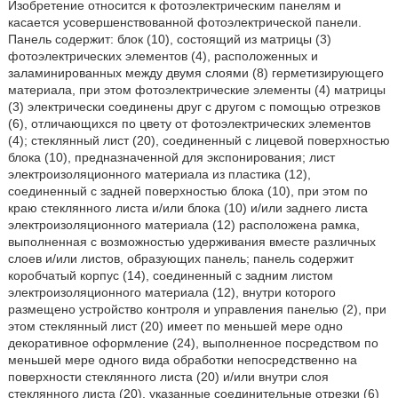
Изобретение относится к фотоэлектрическим панелям и
касается усовершенствованной фотоэлектрической панели.
Панель содержит: блок (10), состоящий из матрицы (3)
фотоэлектрических элементов (4), расположенных и
заламинированных между двумя слоями (8) герметизирующего
материала, при этом фотоэлектрические элементы (4) матрицы
(3) электрически соединены друг с другом с помощью отрезков
(6), отличающихся по цвету от фотоэлектрических элементов
(4); стеклянный лист (20), соединенный с лицевой поверхностью
блока (10), предназначенной для экспонирования; лист
электроизоляционного материала из пластика (12),
соединенный с задней поверхностью блока (10), при этом по
краю стеклянного листа и/или блока (10) и/или заднего листа
электроизоляционного материала (12) расположена рамка,
выполненная с возможностью удерживания вместе различных
слоев и/или листов, образующих панель; панель содержит
коробчатый корпус (14), соединенный с задним листом
электроизоляционного материала (12), внутри которого
размещено устройство контроля и управления панелью (2), при
этом стеклянный лист (20) имеет по меньшей мере одно
декоративное оформление (24), выполненное посредством по
меньшей мере одного вида обработки непосредственно на
поверхности стеклянного листа (20) и/или внутри слоя
стеклянного листа (20), указанные соединительные отрезки (6)