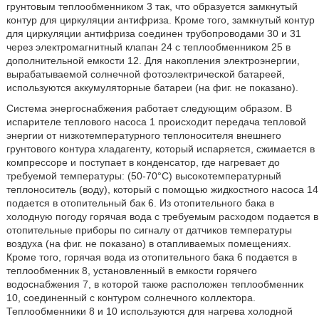
грунтовым теплообменником 3 так, что образуется замкнутый
контур для циркуляции антифриза. Кроме того, замкнутый контур
для циркуляции антифриза соединен трубопроводами 30 и 31
через электромагнитный клапан 24 с теплообменником 25 в
дополнительной емкости 12. Для накопления электроэнергии,
вырабатываемой солнечной фотоэлектрической батареей,
используются аккумуляторные батареи (на фиг. не показано).
Система энергоснабжения работает следующим образом. В
испарителе теплового насоса 1 происходит передача тепловой
энергии от низкотемпературного теплоносителя внешнего
грунтового контура хладагенту, который испаряется, сжимается в
компрессоре и поступает в конденсатор, где нагревает до
требуемой температуры: (50-70°С) высокотемпературный
теплоноситель (воду), который с помощью жидкостного насоса 14
подается в отопительный бак 6. Из отопительного бака в
холодную погоду горячая вода с требуемым расходом подается в
отопительные приборы по сигналу от датчиков температуры
воздуха (на фиг. не показано) в отапливаемых помещениях.
Кроме того, горячая вода из отопительного бака 6 подается в
теплообменник 8, установленный в емкости горячего
водоснабжения 7, в которой также расположен теплообменник
10, соединенный с контуром солнечного коллектора.
Теплообменники 8 и 10 используются для нагрева холодной