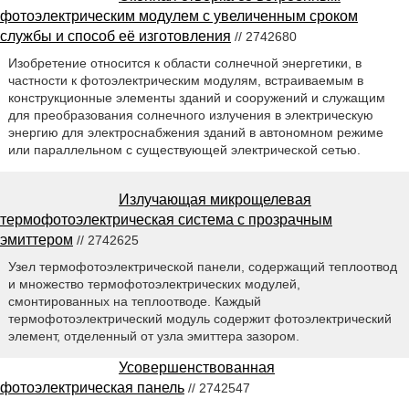
фотоэлектрическим модулем с увеличенным сроком
службы и способ её изготовления
// 2742680
Изобретение относится к области солнечной энергетики, в
частности к фотоэлектрическим модулям, встраиваемым в
конструкционные элементы зданий и сооружений и служащим
для преобразования солнечного излучения в электрическую
энергию для электроснабжения зданий в автономном режиме
или параллельном с существующей электрической сетью.
Излучающая микрощелевая
термофотоэлектрическая система с прозрачным
эмиттером
// 2742625
Узел термофотоэлектрической панели, содержащий теплоотвод
и множество термофотоэлектрических модулей,
смонтированных на теплоотводе. Каждый
термофотоэлектрический модуль содержит фотоэлектрический
элемент, отделенный от узла эмиттера зазором.
Усовершенствованная
фотоэлектрическая панель
// 2742547