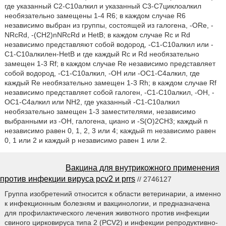
где указанный C2-C10алкил и указанный C3-C7циклоалкил
необязательно замещены 1-4 R6; в каждом случае R6
независимо выбран из группы, состоящей из галогена, -ORe, -
NRcRd, -(CH2)nNRcRd и HetB; в каждом случае Rc и Rd
независимо представляют собой водород, -C1-C10алкил или -
C1-C10алкилен-HetB и где каждый Rc и Rd необязательно
замещен 1-3 Rf; в каждом случае Re независимо представляет
собой водород, -C1-C10алкил, -OH или -OC1-C4алкил, где
каждый Re необязательно замещен 1-3 Rh; в каждом случае Rf
независимо представляет собой галоген, -C1-C10алкил, -OH, -
OC1-C4алкил или NH2, где указанный -C1-C10алкил
необязательно замещен 1-3 заместителями, независимо
выбранными из -OH, галогена, циано и -S(O)2CH3; каждый n
независимо равен 0, 1, 2, 3 или 4; каждый m независимо равен
0, 1 или 2 и каждый p независимо равен 1 или 2.
Вакцина для внутрикожного применения
против инфекции вируса pcv2 и prrs
// 2746127
Группа изобретений относится к области ветеринарии, а именно
к инфекционным болезням и вакцинологии, и предназначена
для профилактического лечения животного против инфекции
свиного цирковируса типа 2 (PCV2) и инфекции репродуктивно-