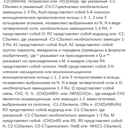
-C(O)NRcRd, тетразолил или -P(O)(Re)p, где указанный -C1-
C8алкил и указанный -C3-C7циклоалкил необязательно
замещены 1-3 Ra; AryA представляет собой 5-6-членное
моноциклическое ароматическое кольцо с 0, 1, 2 или 3
кольцевыми атомами, независимо выбранными из N, N в виде
четвертичной соли, необязательно замещенное 1-4 R4; Y
представляет собой O; R2 представляет собой водород или -C1-
C3алкил, где указанный -C1-C3алкил необязательно замещен 1-
3 Ra; A1 представляет собой AryA; A2 представляет собой
группы пиразола, имидазола и пиридина (приведены в формуле
изобретения), где * указывает на присоединение к Q и **
указывает на присоединение к M; в каждом случае R4
представляет собой галоген; HetB представляет собой 3-6-
членное насыщенное или мононенасыщенное
моноциклическое кольцо с 1, 2 или 3 гетероатомами в кольце,
независимо выбранными из N, N в виде четвертичной соли и O,
необязательно замещенное 1-3 Ra; Q представляет собой
связь, CH2, O, S, -(CH2)nNR3- или -NR3(CH2)n-, где каждый CH2
является незамещенным, или замещен 1-2 заместителями,
выбранными из галогена, -C1-C6алкила, ORe и -(CH2)nNRcRd;
R3 представляет собой водород или -C1-C3алкил, где
указанный -C1-C3алкил необязательно замещен 1-3 Ra; M
представляет собой -(CH2)nR5 или R5; R5 представляет собой
H, C2-C10алкил, C3-C7циклоалкил, HetB или -NH(C1-C6алкил),