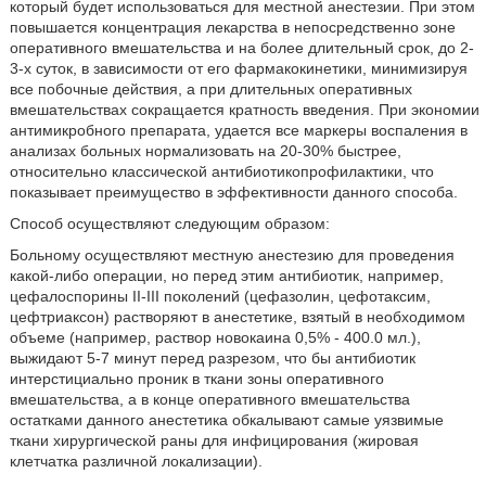
который будет использоваться для местной анестезии. При этом
повышается концентрация лекарства в непосредственно зоне
оперативного вмешательства и на более длительный срок, до 2-
3-х суток, в зависимости от его фармакокинетики, минимизируя
все побочные действия, а при длительных оперативных
вмешательствах сокращается кратность введения. При экономии
антимикробного препарата, удается все маркеры воспаления в
анализах больных нормализовать на 20-30% быстрее,
относительно классической антибиотикопрофилактики, что
показывает преимущество в эффективности данного способа.
Способ осуществляют следующим образом:
Больному осуществляют местную анестезию для проведения
какой-либо операции, но перед этим антибиотик, например,
цефалоспорины II-III поколений (цефазолин, цефотаксим,
цефтриаксон) растворяют в анестетике, взятый в необходимом
объеме (например, раствор новокаина 0,5% - 400.0 мл.),
выжидают 5-7 минут перед разрезом, что бы антибиотик
интерстициально проник в ткани зоны оперативного
вмешательства, а в конце оперативного вмешательства
остатками данного анестетика обкалывают самые уязвимые
ткани хирургической раны для инфицирования (жировая
клетчатка различной локализации).