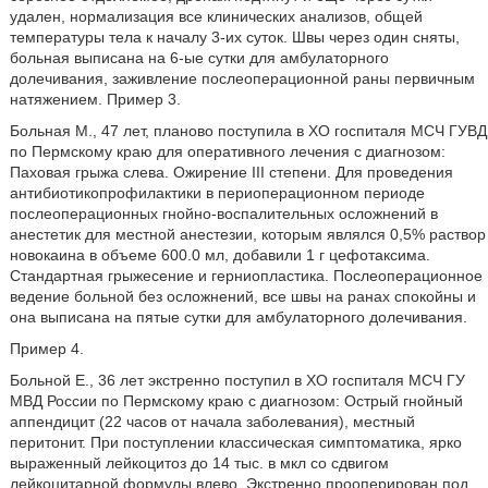
удален, нормализация все клинических анализов, общей
температуры тела к началу 3-их суток. Швы через один сняты,
больная выписана на 6-ые сутки для амбулаторного
долечивания, заживление послеоперационной раны первичным
натяжением. Пример 3.
Больная М., 47 лет, планово поступила в ХО госпиталя МСЧ ГУВД
по Пермскому краю для оперативного лечения с диагнозом:
Паховая грыжа слева. Ожирение III степени. Для проведения
антибиотикопрофилактики в периоперационном периоде
послеоперационных гнойно-воспалительных осложнений в
анестетик для местной анестезии, которым являлся 0,5% раствор
новокаина в объеме 600.0 мл, добавили 1 г цефотаксима.
Стандартная грыжесение и герниопластика. Послеоперационное
ведение больной без осложнений, все швы на ранах спокойны и
она выписана на пятые сутки для амбулаторного долечивания.
Пример 4.
Больной Е., 36 лет экстренно поступил в ХО госпиталя МСЧ ГУ
МВД России по Пермскому краю с диагнозом: Острый гнойный
аппендицит (22 часов от начала заболевания), местный
перитонит. При поступлении классическая симптоматика, ярко
выраженный лейкоцитоз до 14 тыс. в мкл со сдвигом
лейкоцитарной формулы влево. Экстренно прооперирован под