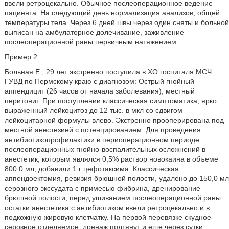
ввели ретроцекально. Обычное послеоперационное ведение
пациента. На следующий день нормализация анализов, общей
температуры тела. Через 6 дней швы через один сняты и больной
выписан на амбулаторное долечивание, заживление
послеоперационной раны первичным натяжением.
Пример 2.
Больная Е., 29 лет экстренно поступила в ХО госпиталя МСЧ
ГУВД по Пермскому краю с диагнозом: Острый гнойный
аппендицит (26 часов от начала заболевания), местный
перитонит. При поступлении классическая симптоматика, ярко
выраженный лейкоцитоз до 12 тыс. в мкл со сдвигом
лейкоцитарной формулы влево. Экстренно прооперирована под
местной анестезией с потенцированием. Для проведения
антибиотикопрофилактики в периоперационном периоде
послеоперационных гнойно-воспалительных осложнений в
анестетик, которым являлся 0,5% раствор новокаина в объеме
800.0 мл, добавили 1 г цефотаксима. Классическая
аппендоектомия, ревизия брюшной полости, удалено до 150,0 мл
серозного экссудата с примесью фибрина, дренирование
брюшной полости, перед ушиванием послеоперационной раны
остатки анестетика с антибиотиком ввели ретроцекально и в
подкожную жировую клетчатку. На первой перевязке скудное
серозное отделяемое, дренаж подтянут и еще через сутки