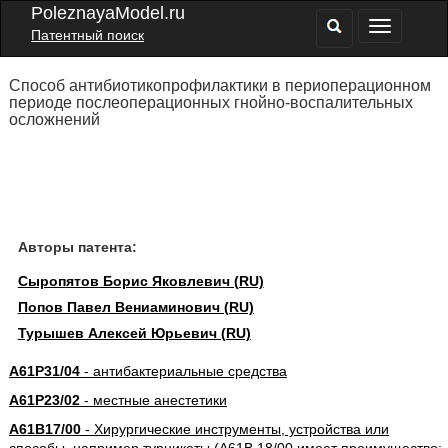
PoleznayaModel.ru
Патентный поиск
Способ антибиотикопрофилактики в периоперационном
периоде послеоперационных гнойно-воспалительных
осложнений
Авторы патента:
Сыропятов Борис Яковлевич (RU)
Попов Павел Вениаминович (RU)
Турышев Алексей Юрьевич (RU)
A61P31/04
- антибактериальные средства
A61P23/02
- местные анестетики
A61B17/00
- Хирургические инструменты, устройства или