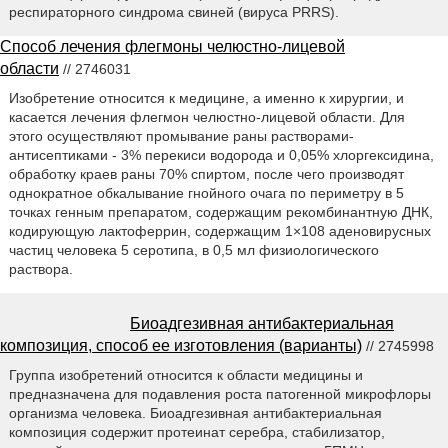
респираторного синдрома свиней (вируса PRRS).
Способ лечения флегмоны челюстно-лицевой
области
// 2746031
Изобретение относится к медицине, а именно к хирургии, и
касается лечения флегмон челюстно-лицевой области. Для
этого осуществляют промывание раны растворами-
антисептиками - 3% перекиси водорода и 0,05% хлоргексидина,
обработку краев раны 70% спиртом, после чего производят
однократное обкалывание гнойного очага по периметру в 5
точках генным препаратом, содержащим рекомбинантную ДНК,
кодирующую лактоферрин, содержащим 1×108 аденовирусных
частиц человека 5 серотипа, в 0,5 мл физиологического
раствора.
Биоадгезивная антибактериальная
композиция, способ ее изготовления (варианты)
// 2745998
Группа изобретений относится к области медицины и
предназначена для подавления роста патогенной микрофлоры
организма человека. Биоадгезивная антибактериальная
композиция содержит протеинат серебра, стабилизатор,