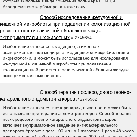
который выполнен в виде сочетания полимера ГПМЦ и
биоадгезивного карбомера, а также воду.
Способ исследования желудочной и
кишечной микробиоты при подавлении колонизационной
резистентности слизистой оболочки желудка
экспериментальных животных
// 2745654
Изобретение относится к медицине, а именно к
экспериментальной медицине, медицинской микробиологии и
инфектологии, и может быть использовано для исследования
желудочной и кишечной микробиоты при подавлении
колонизационной резистентности слизистой оболочки желудка
экспериментальных животных.
Способ терапии послеродового гнойно-
катарального эндометрита коров
// 2745582
Изобретение относится к ветеринарии, в частности может быть
использовано при терапии эндометрита коров. Способ терапии
послеродового гнойно-катарального эндометрита коров
включает внутриматочное введение антибактериального
препарата Арговит в дозе 100 мл на 1 животное 1 раз в 48 часов
с концентрацией действующего вещества 200 мл/л в течение 7-