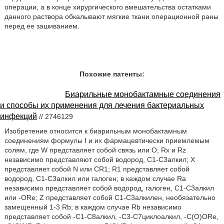
операции, а в конце хирургического вмешательства остатками
данного раствора обкалывают мягкие ткани операционной раны
перед ее зашиванием.
Похожие патенты:
Биарильные монобактамные соединения
и способы их применения для лечения бактериальных
инфекций
// 2746129
Изобретение относится к биарильным монобактамным
соединениям формулы I и их фармацевтически приемлемым
солям, где W представляет собой связь или O; Rx и Rz
независимо представляют собой водород, C1-C3алкил; X
представляет собой N или CR1; R1 представляет собой
водород, C1-C3алкил или галоген; в каждом случае Ra
независимо представляет собой водород, галоген, C1-C3алкил
или -ORe; Z представляет собой C1-C3алкилен, необязательно
замещенный 1-3 Rb; в каждом случае Rb независимо
представляет собой -C1-C8алкил, -C3-C7циклоалкил, -C(O)ORe,