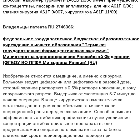
способы, например турникеты (A61B 18/00 имеет преимущество;
контрацептивы, пессарии или аппликаторы для них A61F 6/00;
глазная хирургия A61F 9/007, хирургия уха A61F 11/00)
Владельцы патента RU 2746366:
федеральное государственное бюджетное образовательное
учреждение высшего образования "Пермская
государственная фармацевтическая академия"
Министерства здравоохранения Российской Федерации
(ФГБОУ ВО ПГФА Минздрава России) (RU)
Изобретение относится к медицине, а именно к хирургии.
Больному вводят цефазолин или цефотаксим в разовой дозе,
который заранее растворяют в 0,5% растворе новокаина, в зону
хирургического разреза. Выдерживают экспозицию 5-7 минут до
начала операции. В конце хирургического вмешательства
остатками данного раствора обкалывают мягкие ткани
операционной раны перед ее зашиванием. Способ повышает
эффективность антибиотикопрофилактики путем увеличения
концентрации антибактериального препарата в зоне
предполагаемого оперативного вмешательства на более
длительный срок в периоперационном периоде при