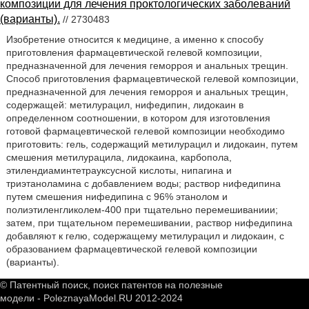
композиции для лечения проктологических заболеваний
(варианты).
// 2730483
Изобретение относится к медицине, а именно к способу
приготовления фармацевтической гелевой композиции,
предназначенной для лечения геморроя и анальных трещин.
Способ приготовления фармацевтической гелевой композиции,
предназначенной для лечения геморроя и анальных трещин,
содержащей: метилурацил, нифедипин, лидокаин в
определенном соотношении, в котором для изготовления
готовой фармацевтической гелевой композиции необходимо
приготовить: гель, содержащий метилурацил и лидокаин, путем
смешения метилурацила, лидокаина, карбопола,
этилендиаминтетрауксусной кислоты, нипагина и
триэтаноламина с добавлением воды; раствор нифедипина
путем смешения нифедипина с 96% этанолом и
полиэтиленгликолем-400 при тщательно перемешиваниии;
затем, при тщательном перемешивании, раствор нифедипина
добавляют к гелю, содержащему метилурацил и лидокаин, с
образованием фармацевтической гелевой композиции
(варианты).
© Патентный поиск, поиск патентов на полезные
модели - PoleznayaModel.RU 2012-2024