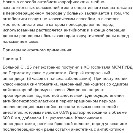
Новизна способа антибиотикопрофилактики гнойно-
воспалительных осложнений в зоне оперативного вмешательства
в периоперационном периоде у больных заключается в том, что
антибиотики вводят не классическим способом, а в составе
местного анестетика, в котором непосредственно перед
использованием растворяется антибиотик и в конце операции
данным раствором обкалывают края хирургической раны перед
наложением швов.
Примеры конкретного применения:
Пример 1.
Больной С., 25 лет экстренно поступил в ХО госпиталя МСЧ ГУВД
по Пермскому краю с диагнозом: Острый катаральный
аппендицит (6 часов от начала заболевания). При поступлении
классическая симптоматика, умеренный лейкоцитоз со сдвигом
лейкоцитарной формулы влево. Экстренно пациент
прооперирован под местной анестезией. Для осуществления
антибиотикопрофилактики в периоперационном периоде
послеоперационных гнойно-воспалительных осложнений в
анестетик, которым являлся 0,5% раствор новокаина в объеме
600.0 мл, добавили 1 г цефазолина. Классическая
аппендоэктомия, ревизия брюшной полости, перед ушиванием
послеоперационной раны остатки анестетика с антибиотиком