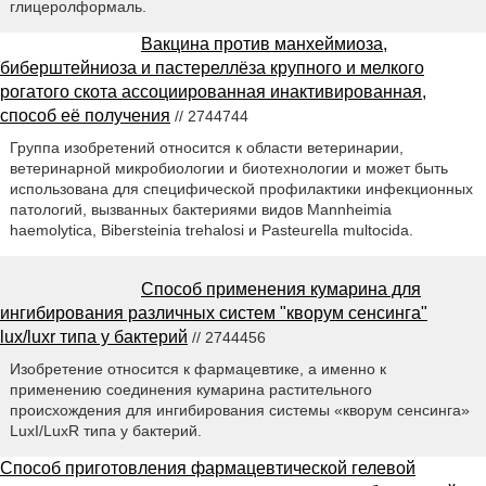
глицеролформаль.
Вакцина против манхеймиоза,
биберштейниоза и пастереллёза крупного и мелкого
рогатого скота ассоциированная инактивированная,
способ её получения
// 2744744
Группа изобретений относится к области ветеринарии,
ветеринарной микробиологии и биотехнологии и может быть
использована для специфической профилактики инфекционных
патологий, вызванных бактериями видов Mannheimia
haemolytica, Bibersteinia trehalosi и Pasteurella multocida.
Способ применения кумарина для
ингибирования различных систем "кворум сенсинга"
lux/luxr типа у бактерий
// 2744456
Изобретение относится к фармацевтике, а именно к
применению соединения кумарина растительного
происхождения для ингибирования системы «кворум сенсинга»
LuxI/LuxR типа у бактерий.
Способ приготовления фармацевтической гелевой