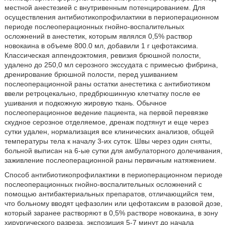
местной анестезией с внутривенным потенцированием. Для
осуществления антибиотикопрофилактики в периоперационном
периоде послеоперационных гнойно-воспалительных
осложнений в анестетик, которым являлся 0,5% раствор
новокаина в объеме 800.0 мл, добавили 1 г цефотаксима.
Классическая аппендоэктомия, ревизия брюшной полости,
удалено до 250,0 мл серозного экссудата с примесью фибрина,
дренирование брюшной полости, перед ушиванием
послеоперационной раны остатки анестетика с антибиотиком
ввели ретроцекально, предбрюшинную клетчатку после ее
ушивания и подкожную жировую ткань. Обычное
послеоперационное ведение пациента, на первой перевязке
скудное серозное отделяемое, дренаж подтянут и еще через
сутки удален, нормализация все клинических анализов, общей
температуры тела к началу 3-их суток. Швы через один сняты,
больной выписан на 6-ые сутки для амбулаторного долечивания,
заживление послеоперационной раны первичным натяжением.
Способ антибиотикопрофилактики в периоперационном периоде
послеоперационных гнойно-воспалительных осложнений с
помощью антибактериальных препаратов, отличающийся тем,
что больному вводят цефазолин или цефотаксим в разовой дозе,
который заранее растворяют в 0,5% растворе новокаина, в зону
хирургического разреза, экспозиция 5-7 минут до начала