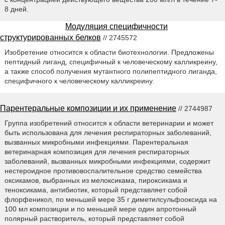
8 дней.
Модуляция специфичности
структурированных белков
// 2745572
Изобретение относится к области биотехнологии. Предложены
пептидный лиганд, специфичный к человеческому калликреину,
а также способ получения мутантного полипептидного лиганда,
специфичного к человеческому калликреину.
Парентеральные композиции и их применение
// 2744987
Группа изобретений относится к области ветеринарии и может
быть использована для лечения респираторных заболеваний,
вызванных микробными инфекциями. Парентеральная
ветеринарная композиция для лечения респираторных
заболеваний, вызванных микробными инфекциями, содержит
нестероидное противовоспалительное средство семейства
оксикамов, выбранных из мелоксикама, пироксикама и
теноксикама, антибиотик, который представляет собой
флорфеникол, по меньшей мере 35 г диметилсульфооксида на
100 мл композиции и по меньшей мере один апротонный
полярный растворитель, который представляет собой