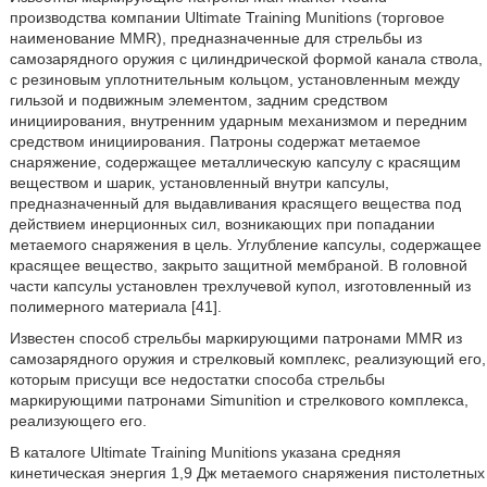
производства компании Ultimate Training Munitions (торговое
наименование MMR), предназначенные для стрельбы из
самозарядного оружия с цилиндрической формой канала ствола,
с резиновым уплотнительным кольцом, установленным между
гильзой и подвижным элементом, задним средством
инициирования, внутренним ударным механизмом и передним
средством инициирования. Патроны содержат метаемое
снаряжение, содержащее металлическую капсулу с красящим
веществом и шарик, установленный внутри капсулы,
предназначенный для выдавливания красящего вещества под
действием инерционных сил, возникающих при попадании
метаемого снаряжения в цель. Углубление капсулы, содержащее
красящее вещество, закрыто защитной мембраной. В головной
части капсулы установлен трехлучевой купол, изготовленный из
полимерного материала [41].
Известен способ стрельбы маркирующими патронами MMR из
самозарядного оружия и стрелковый комплекс, реализующий его,
которым присущи все недостатки способа стрельбы
маркирующими патронами Simunition и стрелкового комплекса,
реализующего его.
В каталоге Ultimate Training Munitions указана средняя
кинетическая энергия 1,9 Дж метаемого снаряжения пистолетных