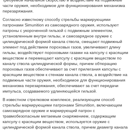
требуемой начальной скоростью и воздействие на подвижные
части оружия, необходимое для функционирования механизма
перезаряжания.
Согласно известному способу стрельбы маркирующими
патронами Simunition из самозарядного оружия, используют
патроны с укороченной гильзой с подвижным элементом,
установленным внутри гильзы, и самозарядное оружие с
цилиндрической формой канала ствола, смещают подвижный
элемент под действием пороховых газов, увеличивают длину
гильзы, воздействуют пороховыми газами на капсулу с красящим
веществом и перемещают капсулу с красящим веществом по
каналу ствола цилиндрической формы, причем обтюрацию
пороховых газов обеспечивают за счет прилегания капсулы с
красящим веществом к стенкам канала ствола, а воздействие на
подвижные части оружия, необходимое для функционирования
механизма перезаряжания, обеспечивают за счет передачи
импульса, создаваемого удлиняющейся гильзой.
В известном стрелковом комплексе, реализующем способ
стрельбы маркирующими патронами Simunition, включающем
самозарядное оружие и маркирующий патрон с
травмобезопасным метаемым снаряжением, содержащим
капсулу с красящим веществом, используется оружие с
цилиндрической формой канала ствола, причем диаметр канала