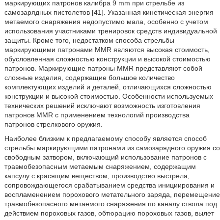
маркирующих патронов калибра 9 mm при стрельбе из
самозарядных пистолетов [41]. Указанная кинетическая энергия
метаемого снаряжения недопустимо мала, особенно с учетом
использования участниками тренировок средств индивидуальной
защиты. Кроме того, недостатком способа стрельбы
маркирующими патронами MMR являются высокая стоимость,
обусловленная сложностью конструкции и высокой стоимостью
патронов. Маркирующие патроны MMR представляют собой
сложные изделия, содержащие большое количество
комплектующих изделий и деталей, отличающихся сложностью
конструкции и высокой стоимостью. Особенности используемых
технических решений исключают возможность изготовления
патронов MMR с применением технологий производства
патронов стрелкового оружия.
Наиболее близким к предлагаемому способу является способ
стрельбы маркирующими патронами из самозарядного оружия со
свободным затвором, включающий использование патронов с
травмобезопасным метаемым снаряжением, содержащим
капсулу с красящим веществом, производство выстрела,
сопровождающегося срабатыванием средства инициирования и
воспламенением порохового метательного заряда, перемещение
травмобезопасного метаемого снаряжения по каналу ствола под
действием пороховых газов, обтюрацию пороховых газов, вылет