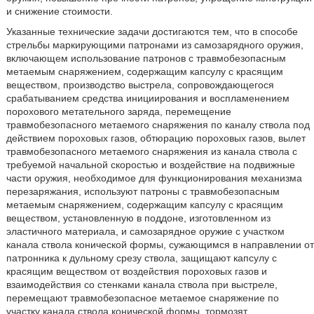
и снижение стоимости.
Указанные технические задачи достигаются тем, что в способе
стрельбы маркирующими патронами из самозарядного оружия,
включающем использование патронов с травмобезопасным
метаемым снаряжением, содержащим капсулу с красящим
веществом, производство выстрела, сопровождающегося
срабатыванием средства инициирования и воспламенением
порохового метательного заряда, перемещение
травмобезопасного метаемого снаряжения по каналу ствола под
действием пороховых газов, обтюрацию пороховых газов, вылет
травмобезопасного метаемого снаряжения из канала ствола с
требуемой начальной скоростью и воздействие на подвижные
части оружия, необходимое для функционирования механизма
перезаряжания, используют патроны с травмобезопасным
метаемым снаряжением, содержащим капсулу с красящим
веществом, установленную в поддоне, изготовленном из
эластичного материала, и самозарядное оружие с участком
канала ствола конической формы, сужающимся в направлении от
патронника к дульному срезу ствола, защищают капсулу с
красящим веществом от воздействия пороховых газов и
взаимодействия со стенками канала ствола при выстреле,
перемещают травмобезопасное метаемое снаряжение по
участку канала ствола конической формы, тормозят