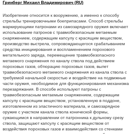
Гринберг Михаил Владимирович (RU)
Изобретение относится к вооружению, а именно к способу
стрельбы тренировочными боеприпасами. Способ стрельбы
маркирующими патронами из самозарядного оружия включает
использование патронов с травмобезопасным метаемым
снаряжением, содержащим капсулу с красящим веществом,
производство выстрела, сопровождающегося срабатыванием
средства инициирования и воспламенением порохового
метательного заряда, перемещение травмобезопасного
метаемого снаряжения по каналу ствола под действием
пороховых газов, обтюрацию пороховых газов, вылет
травмобезопасного метаемого снаряжения из канала ствола с
требуемой начальной скоростью и воздействие на подвижные
части оружия, необходимое для функционирования механизма
перезаряжания. В способе используют патроны с
травмобезопасным метаемым снаряжением, содержащим
капсулу с красящим веществом, установленную в поддоне,
изготовленном из эластичного материала, и самозарядное
оружие с участком канала ствола конической формы,
сужающимся в направлении от патронника к дульному срезу
ствола, защищают капсулу с красящим веществом от
воздействия пороховых газов и взаимодействия со стенками