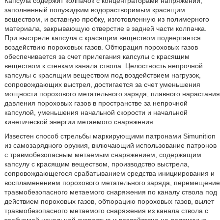
Капсула содержит колпачок с концентраторами напряжений,
заполненный полужидким водорастворимым красящим
веществом, и вставную пробку, изготовленную из полимерного
материала, закрывающую отверстие в задней части колпачка.
При выстреле капсула с красящим веществом подвергается
воздействию пороховых газов. Обтюрация пороховых газов
обеспечивается за счет прилегания капсулы с красящим
веществом к стенкам канала ствола. Целостность непрочной
капсулы с красящим веществом под воздействием нагрузок,
сопровождающих выстрел, достигается за счет уменьшения
мощности порохового метательного заряда, плавного нарастания
давления пороховых газов в пространстве за непрочной
капсулой, уменьшения начальной скорости и начальной
кинетической энергии метаемого снаряжения.
Известен способ стрельбы маркирующими патронами Simunition
из самозарядного оружия, включающий использование патронов
с травмобезопасным метаемым снаряжением, содержащим
капсулу с красящим веществом, производство выстрела,
сопровождающегося срабатыванием средства инициирования и
воспламенением порохового метательного заряда, перемещение
травмобезопасного метаемого снаряжения по каналу ствола под
действием пороховых газов, обтюрацию пороховых газов, вылет
травмобезопасного метаемого снаряжения из канала ствола с