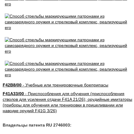
F42B8/00
- Учебные или тренировочные боеприпасы
F41A33/00
- Приспособления для обучения (приспособления
стволов для усиления отдачи F41A 21/26); орудийные имитаторы
(приборы для обучения или тренировки в прицеливании или
наводке орудий F41G 3/26)
Владельцы патента RU 2746003: