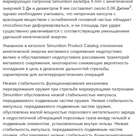
маркирующих патронов Simunition калибра 9 mm с кинетической
2
энергией 3 Дж и диаметром 8 мм составляет около 0,06 Дж/мм
,
однако необходимо учитывать, что непрочная капсула с
красящим веществом с ослабленной головной частью обладает
способностью деформироваться, и ее площадь при ударе
существенно увеличивается с соответствующим уменьшением
удельной кинетической энергии.
Указанное в каталоге Simunition Product Catalog отклонение
кинетической энергии метаемого снаряжения недопустимо
велико и обуславливает недопустимое рассевание траекторий
метаемого снаряжения, многократно снижающее вероятность
попадания в цель в диапазоне дальностей стрельбы,
характерном для антитеррористических операций.
Низкая стабильность функционирования механизма
перезаряжания оружия при стрельбе маркирующими патронами
Simunition обусловлена низкой стабильностью импульса,
передаваемого подвижным частям оружия. Низкая стабильность
импульса, передаваемого подвижным частям оружия,
обусловлена малой мощностью порохового метательного заряда
и недостаточной обтюрацией пороховых газов между гильзой и
подвижным элементом, установленным внутри гильзы. Низкая
стабильность импульса, передаваемого подвижным частям
оружия, обуславливает низкую стабильность функционирования