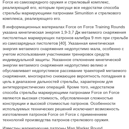
Force из самозарядного оружия и стрелковый комплекс,
реализующий его, которым присущи все недостатки способа
стрельбы маркирующими патронами Simunition и стрелкового
комплекса, реализующего его.
В информационных материалах Force on Force Training Rounds
указана кинетическая энергия 1,9-3,7 Дж метаемого снаряжения
пистолетных маркирующих патронов калибра 9 mm при стрельбе
из самозарядных пистолетов [40]. Указанная кинетическая
энергия метаемого снаряжения недопустимо мала, особенно с
учетом использования участниками тренировок средств
индивидуальной защиты. Указанное отклонение кинетической
энергии метаемого снаряжения недопустимо велико и
обуславливает недопустимое рассевание траекторий метаемого
снаряжения, многократно снижающее вероятность попадания в
цель в диапазоне дальностей стрельбы, характерном для
антитеррористических операций. Кроме того, недостатком
способа стрельбы маркирующими патронами Force on Force
являются высокая стоимость, обусловленная сложностью
конструкции и высокой стоимостью патронов. Особенности
используемых технических решений исключают возможность
изготовления патронов Force on Force с применением
технологий производства патронов стрелкового оружия.
Известны маркирующие патроны Man Marker Round