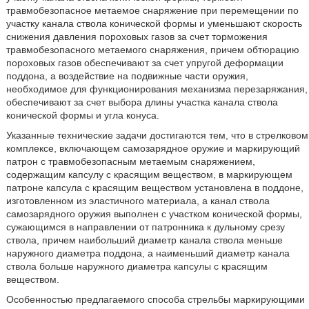
травмобезопасное метаемое снаряжение при перемещении по
участку канала ствола конической формы и уменьшают скорость
снижения давления пороховых газов за счет торможения
травмобезопасного метаемого снаряжения, причем обтюрацию
пороховых газов обеспечивают за счет упругой деформации
поддона, а воздействие на подвижные части оружия,
необходимое для функционирования механизма перезаряжания,
обеспечивают за счет выбора длины участка канала ствола
конической формы и угла конуса.
Указанные технические задачи достигаются тем, что в стрелковом
комплексе, включающем самозарядное оружие и маркирующий
патрон с травмобезопасным метаемым снаряжением,
содержащим капсулу с красящим веществом, в маркирующем
патроне капсула с красящим веществом установлена в поддоне,
изготовленном из эластичного материала, а канал ствола
самозарядного оружия выполнен с участком конической формы,
сужающимся в направлении от патронника к дульному срезу
ствола, причем наибольший диаметр канала ствола меньше
наружного диаметра поддона, а наименьший диаметр канала
ствола больше наружного диаметра капсулы с красящим
веществом.
Особенностью предлагаемого способа стрельбы маркирующими