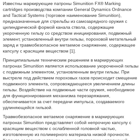
Известны маркирующие патроны Simunition FX® Marking
cartridges производства компании General Dynamics Ordnance
and Tactical Systems (торговое наименование Simunition),
предназначенные для стрельбы из самозарядного оружия с
цилиндрической формой канала ствола, содержащие
укороченную гильзу со средством инициирования, подвижный
элемент, установленный внутри гильзы, пороховой метательный
заряд и травмобезопасное метаемое снаряжение, содержащее
капсулу с красящим веществом [1].
Принципиальным техническим решением в маркирующих
патронах Simunition является использование укороченной гильзы
с подвижным элементом, установленным внутри гильзы. При
выстреле под действием пороховых газов происходит смещение
подвижного элемента, сопровождающееся увеличением длины
гильзы. Воздействие на подвижные части оружия, необходимое
для функционирования механизма перезаряжания,
обеспечивается за счет передачи импульса, создаваемого
удлиняющейся гильзой.
Травмобезопасное метаемое снаряжение в маркирующих
патронах Simunition представляет собой непрочную капсулу с
красящим веществом с ослабленной головной частью,
изготовленную из полимерного материала низкой прочности.