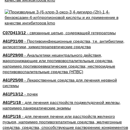
C07D413/12
- связанные цепью, содержащей гетероатомы
A61P31/00
- Противоинфекционные средства, т.е. антибиотики,
антисептики, химиотерапевтические средства
A61P29/00
- Анальгетики нецентрального действия,
жаропонижающие или противовоспалительные средства,
например противоревматические средства; нестероидные
противовоспалительные средства (НПВС)
A61P25/00
- Лекарственные средства для лечения нервной
системы
A61P13/12
- почек
A61P1/18
- для лечения расстройств поджелудочной железы,
например панкреатические энзимы
A61P1/16
- для лечения печени или расстройств желчного
пузыря, например противогепатитные средства, желчегонные
средства, средства, способствующие растворению конкрементов