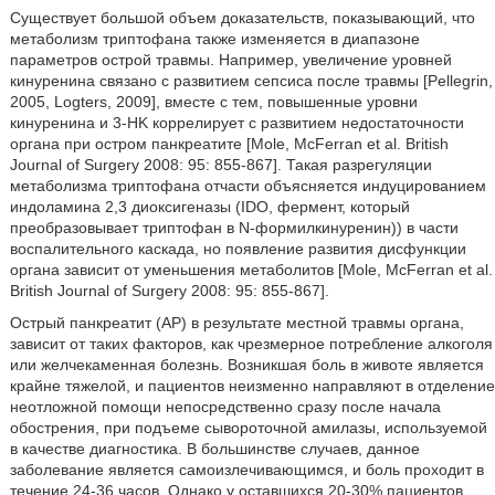
Существует большой объем доказательств, показывающий, что
метаболизм триптофана также изменяется в диапазоне
параметров острой травмы. Например, увеличение уровней
кинуренина связано с развитием сепсиса после травмы [Pellegrin,
2005, Logters, 2009], вместе с тем, повышенные уровни
кинуренина и 3-HK коррелирует с развитием недостаточности
органа при остром панкреатите [Mole, McFerran et al. British
Journal of Surgery 2008: 95: 855-867]. Такая разрегуляции
метаболизма триптофана отчасти объясняется индуцированием
индоламина 2,3 диоксигеназы (IDO, фермент, который
преобразовывает триптофан в N-формилкинуренин)) в части
воспалительного каскада, но появление развития дисфункции
органа зависит от уменьшения метаболитов [Mole, McFerran et al.
British Journal of Surgery 2008: 95: 855-867].
Острый панкреатит (AP) в результате местной травмы органа,
зависит от таких факторов, как чрезмерное потребление алкоголя
или желчекаменная болезнь. Возникшая боль в животе является
крайне тяжелой, и пациентов неизменно направляют в отделение
неотложной помощи непосредственно сразу после начала
обострения, при подъеме сывороточной амилазы, используемой
в качестве диагностика. В большинстве случаев, данное
заболевание является самоизлечивающимся, и боль проходит в
течение 24-36 часов. Однако у оставшихся 20-30% пациентов