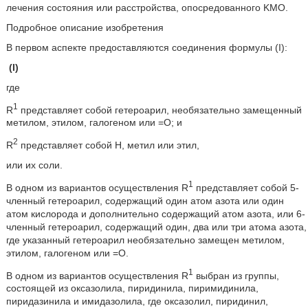
лечения состояния или расстройства, опосредованного KMO.
Подробное описание изобретения
В первом аспекте предоставляются соединения формулы (I):
(I)
где
1
R
представляет собой гетероарил, необязательно замещенный
метилом, этилом, галогеном или =O; и
2
R
представляет собой H, метил или этил,
или их соли.
1
В одном из вариантов осуществления R
представляет собой 5-
членный гетероарил, содержащий один атом азота или один
атом кислорода и дополнительно содержащий атом азота, или 6-
членный гетероарил, содержащий один, два или три атома азота,
где указанный гетероарил необязательно замещен метилом,
этилом, галогеном или =O.
1
В одном из вариантов осуществления R
выбран из группы,
состоящей из оксазолила, пиридинила, пиримидинила,
пиридазинила и имидазолила, где оксазолил, пиридинил,