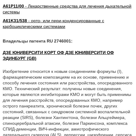
A61P11/00
- Лекарственные средства для лечения дыхательной
системы
A61K31/538
- орто- или пери-конденсированные с
карбоциклическими системами
Владельцы патента RU 2746001:
ДЗЕ ЮНИВЕРСИТИ КОРТ ОФ ДЗЕ ЮНИВЕРСИТИ ОФ
ЭДИНБУРГ (GB)
Изобретение относится к новым соединениям формулы (I),
фармацевтическим композициям на их основе, применению и
способу лечения состояния или расстройства, опосредованного
КМО. Технический результат: получены новые соединения,
которые являются ингибиторами KMO и могут быть применимы
для лечения расстройств, опосредованных КМО, например
острого панкреатита, хронической болезни почек, других
состояний, связанных с синдромом системной воспалительной
реакции (SIRS), болезни Хантингтона, болезни Альцгеймера,
спиноцеребральной атаксии, болезни Паркинсона, комплекса
СПИД-деменции, ВИЧ-инфекции, амиотрофического
латерального склероза (ALS), депрессии, шизофрении, сепсиса,