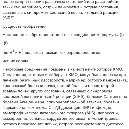
полезны при лечении различных состояний или расстройств,
таких как, например, острый панкреатит и острые состояния,
связанные с синдромом системной воспалительной реакции
(SIRS).
Сущность изобретения
Настоящее изобретение относится к соединениям формулы (I):
(I)
1
2
где R
и R
являются такими, как определено ниже;
или их солям.
Некоторые соединения показаны в качестве ингибиторов KMO.
Соединения, которые ингибируют KMO, могут быть полезны при
лечении различных расстройств, например, острого панкреатита,
хронической болезни почек, острой болезни почек, острой
травмы почек, других состояний, связанных с синдромом
системной воспалительной реакции (SIRS), болезни Хантингтона,
болезни Альцгеймера, спиноцеребральной атаксии, болезни
Паркинсона, комплекса СПИД-деменции, ВИЧ-инфекции,
амиотрофического латерального склероза (ALS), депрессии,
шизофрении, сепсиса, кардиогенного шока, тяжелой травмы,
острого повреждения легких, острого респираторного дистресс-