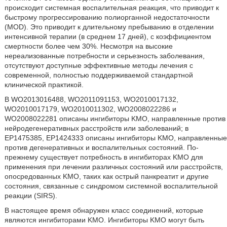
происходит системная воспалительная реакция, что приводит к
быстрому прогрессированию полиорганной недостаточности
(MOD). Это приводит к длительному пребыванию в отделении
интенсивной терапии (в среднем 17 дней), с коэффициентом
смертности более чем 30%. Несмотря на высокие
нереализованные потребности и серьезность заболевания,
отсутствуют доступные эффективные методы лечения с
современной, полностью поддерживаемой стандартной
клинической практикой.
В WO2013016488, WO2011091153, WO2010017132,
WO2010017179, WO2010011302, WO2008022286 и
WO2008022281 описаны ингибиторы KMO, направленные против
нейродегенеративных расстройств или заболеваний; в
EP1475385, EP1424333 описаны ингибиторы KMO, направленные
против дегенеративных и воспалительных состояний. По-
прежнему существует потребность в ингибиторах KMO для
применения при лечении различных состояний или расстройств,
опосредованных KMO, таких как острый панкреатит и другие
состояния, связанные с синдромом системной воспалительной
реакции (SIRS).
В настоящее время обнаружен класс соединений, которые
являются ингибиторами KMO. Ингибиторы KMO могут быть