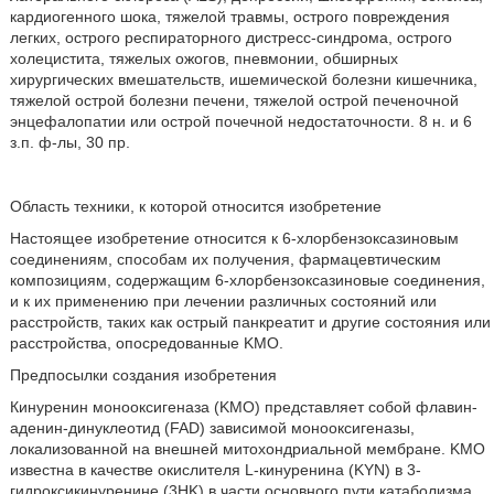
кардиогенного шока, тяжелой травмы, острого повреждения
легких, острого респираторного дистресс-синдрома, острого
холецистита, тяжелых ожогов, пневмонии, обширных
хирургических вмешательств, ишемической болезни кишечника,
тяжелой острой болезни печени, тяжелой острой печеночной
энцефалопатии или острой почечной недостаточности. 8 н. и 6
з.п. ф-лы, 30 пр.
Область техники, к которой относится изобретение
Настоящее изобретение относится к 6-хлорбензоксазиновым
соединениям, способам их получения, фармацевтическим
композициям, содержащим 6-хлорбензоксазиновые соединения,
и к их применению при лечении различных состояний или
расстройств, таких как острый панкреатит и другие состояния или
расстройства, опосредованные KMO.
Предпосылки создания изобретения
Кинуренин монооксигеназа (KMO) представляет собой флавин-
аденин-динуклеотид (FAD) зависимой монооксигеназы,
локализованной на внешней митохондриальной мембране. KMO
известна в качестве окислителя L-кинуренина (KYN) в 3-
гидроксикинуренине (3HK) в части основного пути катаболизма