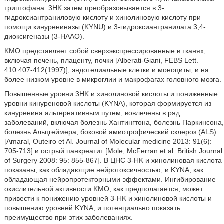
триптофана. 3HK затем преобразовывается в 3-
гидроксиантраниловую кислоту и хинолиновую кислоту при
помощи кинурениназы (KYNU) и 3-гидроксиантранилата 3,4-
диоксигеназы (3-HAAO).
KMO представляет собой сверхэкспрессированные в тканях,
включая печень, плаценту, почки [Alberati-Giani, FEBS Lett.
410:407-412(1997)], эндотелиальные клетки и моноциты, и на
более низком уровне в микроглии и макрофагах головного мозга.
Повышенные уровни 3HK и хинолиновой кислоты и пониженные
уровни кинуреновой кислоты (KYNA), которая формируется из
кинуренина альтернативным путем, вовлечены в ряд
заболеваний, включая болезнь Хантингтона, болезнь Паркинсона,
болезнь Альцгеймера, боковой амиотрофический склероз (ALS)
[Amaral, Outeiro et Al. Journal of Molecular medicine 2013: 91(6):
705-713] и острый панкреатит [Mole, McFerran et al. British Journal
of Surgery 2008: 95: 855-867]. В ЦНС 3-HK и хинолиновая кислота
показаны, как обладающие нейротоксичностью, и KYNA, как
обладающая нейропротекторными эффектами. Ингибирование
окислительной активности KMO, как предполагается, может
привести к понижению уровней 3-HK и хинолиновой кислоты и
повышению уровней KYNA, и потенциально показать
преимущество при этих заболеваниях.