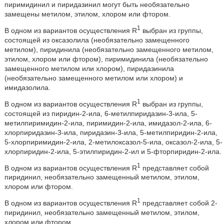
пиримидинил и пиридазинил могут быть необязательно
замещены метилом, этилом, хлором или фтором.
1
В одном из вариантов осуществления R
выбран из группы,
состоящей из оксазолила (необязательно замещенного
метилом), пиридинила (необязательно замещенного метилом,
этилом, хлором или фтором), пиримидинила (необязательно
замещенного метилом или хлором), пиридазинила
(необязательно замещенного метилом или хлором) и
имидазолила.
1
В одном из вариантов осуществления R
выбран из группы,
состоящей из пиридин-2-ила, 6-метилпиридазин-3-ила, 5-
метилпиримидин-2-ила, пиримидин-2-ила, имидазол-2-ила, 6-
хлорпиридазин-3-ила, пиридазин-3-ила, 5-метилпиридин-2-ила,
5-хлорпиримидин-2-ила, 2-метилоксазол-5-ила, оксазол-2-ила, 5-
хлорпиридин-2-ила, 5-этилпиридин-2-ил и 5-фторпиридин-2-ила.
1
В одном из вариантов осуществления R
представляет собой
пиридинил, необязательно замещенный метилом, этилом,
хлором или фтором.
1
В одном из вариантов осуществления R
представляет собой 2-
пиридинил, необязательно замещенный метилом, этилом,
хлором или фтором.