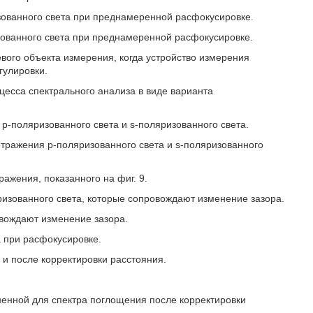
зованного света при преднамеренной расфокусировке.
зованного света при преднамеренной расфокусировке.
евого объекта измерения, когда устройство измерения
гулировки.
цесса спектрального анализа в виде варианта
p-поляризованного света и s-поляризованного света.
отражения p-поляризованного света и s-поляризованного
ражения, показанного на фиг. 9.
ризованного света, которые сопровождают изменение зазора.
вождают изменение зазора.
а при расфокусировке.
 и после корректировки расстояния.
лненной для спектра поглощения после корректировки