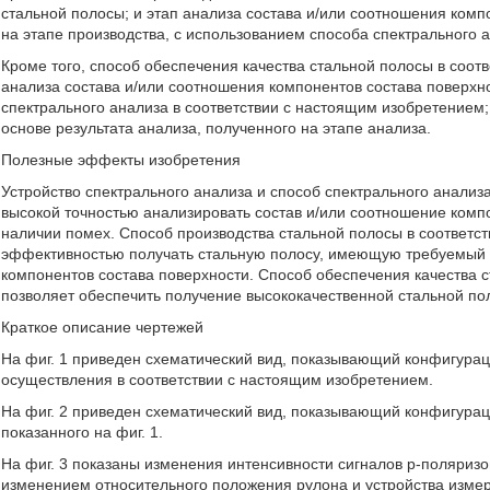
стальной полосы; и этап анализа состава и/или соотношения комп
на этапе производства, с использованием способа спектрального 
Кроме того, способ обеспечения качества стальной полосы в соот
анализа состава и/или соотношения компонентов состава поверхн
спектрального анализа в соответствии с настоящим изобретением;
основе результата анализа, полученного на этапе анализа.
Полезные эффекты изобретения
Устройство спектрального анализа и способ спектрального анализ
высокой точностью анализировать состав и/или соотношение комп
наличии помех. Способ производства стальной полосы в соответс
эффективностью получать стальную полосу, имеющую требуемый 
компонентов состава поверхности. Способ обеспечения качества 
позволяет обеспечить получение высококачественной стальной по
Краткое описание чертежей
На фиг. 1 приведен схематический вид, показывающий конфигурац
осуществления в соответствии с настоящим изобретением.
На фиг. 2 приведен схематический вид, показывающий конфигура
показанного на фиг. 1.
На фиг. 3 показаны изменения интенсивности сигналов p-поляризов
изменением относительного положения рулона и устройства изме