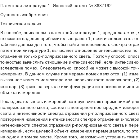
Патентная литература 1: Японский патент № 3637192.
Сущность изобретения
Техническая задача
В способе, описанном в патентной литературе 1, предполагается,
плоскости падения приблизительно равен 1, если использовать зол
таблице данных для того, чтобы найти интенсивность спектра отра
патентной литературе 1, вычисляет отношение интенсивностей по
отражения только p-поляризованного света. Поэтому способ, опис
точностью вычислить отношение интенсивностей, если интенсивно
вследствие помех. Следовательно, способ не может с высокой точ
измерения. В данном случае примерами помех являются: (1) изме
вызванное изменением зазора или шероховатости поверхности, (2
или пар, (3) грязь на зеркале или флуктуация интенсивности исто
объекта измерения.
Последовательность измерений, которую считают применимой для
поляризованного света, состоит в повторном поочередном измере
света и интенсивности спектра отражения p-поляризованного свет
повторения измерения интенсивности спектра отражения s-поляри
интенсивности спектра отражения p-поляризованного света и пер
измерений, если целевой объект измерения перемещается, то это
на одном и том же месте. Кроме того, невозможно устранить такие