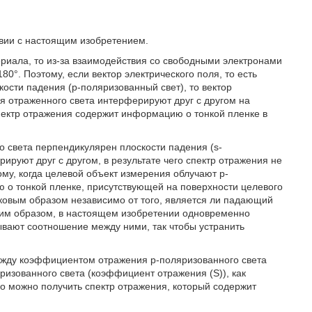
твии с настоящим изобретением.
риала, то из-за взаимодействия со свободными электронами
0°. Поэтому, если вектор электрического поля, то есть
ости падения (p-поляризованный свет), то вектор
ля отраженного света интерферируют друг с другом на
спектр отражения содержит информацию о тонкой пленке в
го света перпендикулярен плоскости падения (s-
рируют друг с другом, в результате чего спектр отражения не
му, когда целевой объект измерения облучают p-
 о тонкой пленке, присутствующей на поверхности целевого
ковым образом независимо от того, является ли падающий
ким образом, в настоящем изобретении одновременно
ывают соотношение между ними, так чтобы устранить
ежду коэффициентом отражения p-поляризованного света
изованного света (коэффициент отражения (S)), как
го можно получить спектр отражения, который содержит