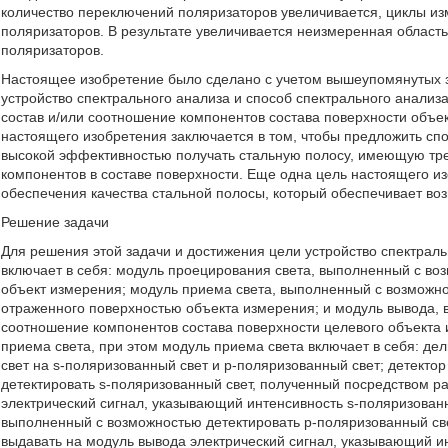
количество переключений поляризаторов увеличивается, циклы 
поляризаторов. В результате увеличивается неизмеренная област
поляризаторов.
Настоящее изобретение было сделано с учетом вышеупомянутых за
устройство спектрального анализа и способ спектрального анализ
состав и/или соотношение компонентов состава поверхности объе
настоящего изобретения заключается в том, чтобы предложить спо
высокой эффективностью получать стальную полосу, имеющую тр
компонентов в составе поверхности. Еще одна цель настоящего из
обеспечения качества стальной полосы, который обеспечивает во
Решение задачи
Для решения этой задачи и достижения цели устройство спектрал
включает в себя: модуль проецирования света, выполненный с в
объект измерения; модуль приема света, выполненный с возможно
отраженного поверхностью объекта измерения; и модуль вывода, 
соотношение компонентов состава поверхности целевого объекта 
приема света, при этом модуль приема света включает в себя: д
свет на s-поляризованный свет и p-поляризованный свет; детекто
детектировать s-поляризованный свет, полученный посредством р
электрический сигнал, указывающий интенсивность s-поляризованно
выполненный с возможностью детектировать p-поляризованный св
выдавать на модуль вывода электрический сигнал, указывающий и