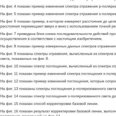
На фиг. 4 показан пример изменения спектра отражения p-поляри
На фиг. 5 показан пример изменения спектра отражения s-поляри
На фиг. 6 показан пример, в котором измеряют расстояние до цел
расстояния перемещают вверх и вниз с использованием точной ре
На фиг. 7 приведена блок-схема последовательности действий про
осуществления в соответствии с настоящим изобретением.
На фиг. 8 показан пример измеренных данных спектров отражения 
На фиг. 9 показаны спектры отражения, вычисленные из спектров 
света, показанных на фиг. 8.
На фиг. 10 показан спектр поглощения, вычисленный из спектра от
На фиг. 11 показан пример изменений спектра поглощения s-поля
На фиг. 12 показан пример изменений поглощения, которые сопро
На фиг. 13 показаны спектры поглощения p-поляризованного свет
На фиг. 14 показан спектр поглощения s-поляризованного света до
На фиг. 15 показан способ корректировки базовой линии.
На фиг. 16 показан результат корректировки базовой линии, выпо
расстояния, показанной на фиг. 14.