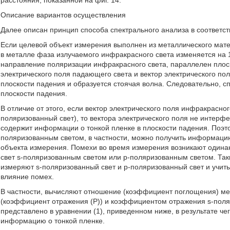
Описание вариантов осуществления
Далее описан принцип способа спектрального анализа в соответс
Если целевой объект измерения выполнен из металлического мате
в металле фаза излучаемого инфракрасного света изменяется на 18
направление поляризации инфракрасного света, параллелен плоск
электрического поля падающего света и вектор электрического по
плоскости падения и образуется стоячая волна. Следовательно, 
плоскости падения.
В отличие от этого, если вектор электрического поля инфракрасно
поляризованный свет), то вектора электрического поля не интерфе
содержит информации о тонкой пленке в плоскости падения. Поэто
поляризованным светом, в частности, можно получить информацию
объекта измерения. Помехи во время измерения возникают одина
свет s-поляризованным светом или p-поляризованным светом. Та
измеряют s-поляризованный свет и p-поляризованный свет и учит
влияние помех.
В частности, вычисляют отношение (коэффициент поглощения) м
(коэффициент отражения (P)) и коэффициентом отражения s-поляр
представлено в уравнении (1), приведенном ниже, в результате че
информацию о тонкой пленке.