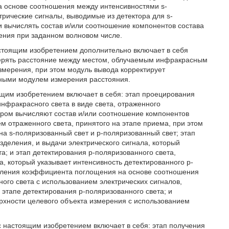
 основе соотношения между интенсивностями s-
трические сигналы, выводимые из детектора для s-
 и вычислять состав и/или соотношение компонентов состава
ения при заданном волновом числе.
настоящим изобретением дополнительно включает в себя
ерять расстояние между местом, облучаемым инфракрасным
змерения, при этом модуль вывода корректирует
нными модулем измерения расстояния.
оящим изобретением включает в себя: этап проецирования
нфракрасного света в виде света, отраженного
тором вычисляют состав и/или соотношение компонентов
м отраженного света, принятого на этапе приема, при этом
на s-поляризованный свет и p-поляризованный свет; этап
зделения, и выдачи электрического сигнала, который
а; и этап детектирования p-поляризованного света,
а, который указывает интенсивность детектированного p-
числения коэффициента поглощения на основе соотношения
ого света с использованием электрических сигналов,
 этапе детектирования p-поляризованного света; и
рхности целевого объекта измерения с использованием
 с настоящим изобретением включает в себя: этап получения