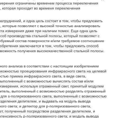
измерения ограничены временем процесса переключения
ь, которая проходит во временя переключения
труднений, и одна цель состоит в том, чтобы предложить
а, которые позволяют с высокой точностью анализировать
кта измерения даже при наличии помех. Еще одна цель
соб производства стальной полосы, который позволяет с
ебуемый состав поверхности и/или требуемое соотношение
обретения заключается в том, чтобы предложить способ
зможность получения высококачественной стальной полосы.
ьного анализа в соответствии с настоящим изобретением
озможностью проецирования инфракрасного света на целевой
стью приема инфракрасного света, в виде света,
выполненный с возможностью вычислять состав и/или
измерения, используя отраженный свет, принятый модулем
елитель, выполненный с возможностью разделять отраженный
р для s-поляризованного света, выполненный с возможностью
азделения делителем, и выдавать на модуль вывода
го света; и детектор для p-поляризованного света,
ет, полученный посредством разделения делителем, и
нтенсивность p-поляризованного света; и модуль вывода