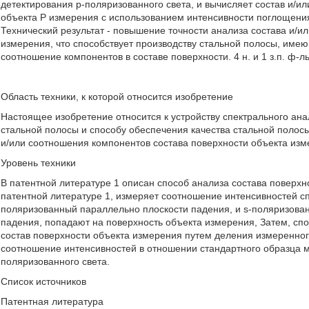
детектирования p-поляризованного света, и вычисляет состав и/и
объекта P измерения с использованием интенсивности поглощени
Технический результат - повышение точности анализа состава и/и
измерения, что способствует производству стальной полосы, име
соотношение компонентов в составе поверхности. 4 н. и 1 з.п. ф-лы
Область техники, к которой относится изобретение
Настоящее изобретение относится к устройству спектрального ана
стальной полосы и способу обеспечения качества стальной полос
и/или соотношения компонентов состава поверхности объекта изм
Уровень техники
В патентной литературе 1 описан способ анализа состава поверхн
патентной литературе 1, измеряет соотношение интенсивностей сп
поляризованный параллельно плоскости падения, и s-поляризова
падения, попадают на поверхность объекта измерения, Затем, спо
состав поверхности объекта измерения путем деления измеренно
соотношение интенсивностей в отношении стандартного образца м
поляризованного света.
Список источников
Патентная литература