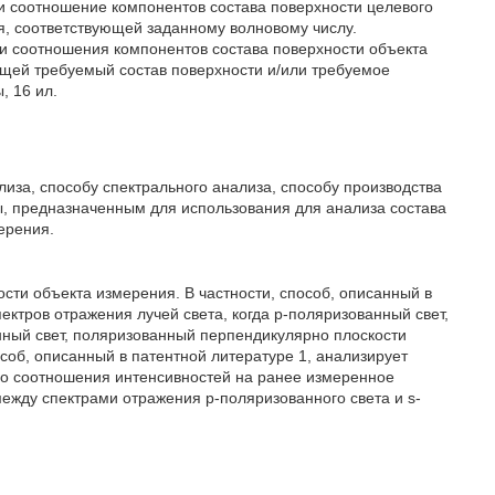
ли соотношение компонентов состава поверхности целевого
я, соответствующей заданному волновому числу.
ли соотношения компонентов состава поверхности объекта
ющей требуемый состав поверхности и/или требуемое
, 16 ил.
лиза, способу спектрального анализа, способу производства
ы, предназначенным для использования для анализа состава
ерения.
ости объекта измерения. В частности, способ, описанный в
ектров отражения лучей света, когда p-поляризованный свет,
нный свет, поляризованный перпендикулярно плоскости
соб, описанный в патентной литературе 1, анализирует
го соотношения интенсивностей на ранее измеренное
ежду спектрами отражения p-поляризованного света и s-