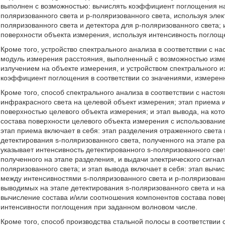
выполнен с возможностью: вычислять коэффициент поглощения на
поляризованного света и p-поляризованного света, используя элек
поляризованного света и детектора для p-поляризованного света;
поверхности объекта измерения, используя интенсивность поглощ
Кроме того, устройство спектрального анализа в соответствии с 
модуль измерения расстояния, выполненный с возможностью изм
излучением на объекте измерения, и устройством спектрального и
коэффициент поглощения в соответствии со значениями, измере
Кроме того, способ спектрального анализа в соответствии с наст
инфракрасного света на целевой объект измерения; этап приема и
поверхностью целевого объекта измерения; и этап вывода, на ко
состава поверхности целевого объекта измерения с использование
этап приема включает в себя: этап разделения отраженного света 
детектирования s-поляризованного света, полученного на этапе ра
указывает интенсивность детектированного s-поляризованного свет
полученного на этапе разделения, и выдачи электрического сигнал
поляризованного света; и этап вывода включает в себя: этап вы
между интенсивностями s-поляризованного света и p-поляризованн
выводимых на этапе детектирования s-поляризованного света и на
вычисление состава и/или соотношения компонентов состава пове
интенсивности поглощения при заданном волновом числе.
Кроме того, способ производства стальной полосы в соответствии