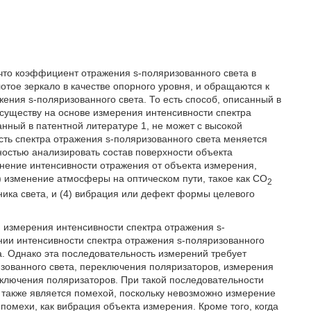
 что коэффициент отражения s-поляризованного света в
отое зеркало в качестве опорного уровня, и обращаются к
жения s-поляризованного света. То есть способ, описанный в
 существу на основе измерения интенсивности спектра
анный в патентной литературе 1, не может с высокой
сть спектра отражения s-поляризованного света меняется
ностью анализировать состав поверхности объекта
нение интенсивности отражения от объекта измерения,
) изменение атмосферы на оптическом пути, такое как CO
2
чника света, и (4) вибрация или дефект формы целевого
 измерения интенсивности спектра отражения s-
нии интенсивности спектра отражения s-поляризованного
а. Однако эта последовательность измерений требует
зованного света, переключения поляризаторов, измерения
еключения поляризаторов. При такой последовательности
 также является помехой, поскольку невозможно измерение
 помехи, как вибрация объекта измерения. Кроме того, когда