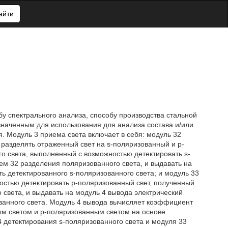
айти
бу спектрального анализа, способу производства стальной
значенным для использования для анализа состава и/или
. Модуль 3 приема света включает в себя: модуль 32
разделять отраженный свет на s-поляризованный и p-
о света, выполненный с возможностью детектировать s-
м 32 разделения поляризованного света, и выдавать на
ь детектированного s-поляризованного света; и модуль 33
остью детектировать p-поляризованный свет, полученный
света, и выдавать на модуль 4 вывода электрический
ванного света. Модуль 4 вывода вычисляет коэффициент
м светом и p-поляризованным светом на основе
 детектирования s-поляризованного света и модуля 33