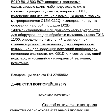
B01D,B01J,B03,B07; аппараты, полностью
охватываемые каким-либо подклассом, см. в
соответствующем подклассе, например B01L;
измерение или испытание с помощью ферментов или
микроорганизмов C12M,C12Q; исследование грунта
основания на стройплощадке E02D
1/00;мониторинговые или диагностические устройства
для оборудования для обработки выхлопных газов F01N
11/00; определение изменений влажности при
компенсационных измерениях других переменных
величин или для коррекции показаний приборов при
изменении влажности, см. G01D или соответствующий
подкласс, относящийся к измеряемой величине;
испытание
Владельцы патента RU 2745856:
ДжФЕ СТИЛ КОРПОРЕЙШН (JP)
Похожие патенты:
Способ оптического контроля
качества сельскохозяйственной продукции