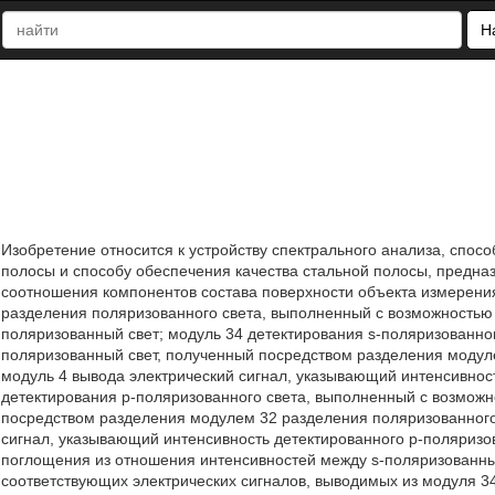
Н
Изобретение относится к устройству спектрального анализа, спосо
полосы и способу обеспечения качества стальной полосы, предна
соотношения компонентов состава поверхности объекта измерения
разделения поляризованного света, выполненный с возможностью 
поляризованный свет; модуль 34 детектирования s-поляризованног
поляризованный свет, полученный посредством разделения модуле
модуль 4 вывода электрический сигнал, указывающий интенсивност
детектирования p-поляризованного света, выполненный с возможн
посредством разделения модулем 32 разделения поляризованного 
сигнал, указывающий интенсивность детектированного p-поляризо
поглощения из отношения интенсивностей между s-поляризованны
соответствующих электрических сигналов, выводимых из модуля 34