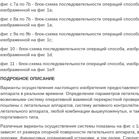
фиг. с 7a по 7b - блок-схема последовательности операций спос
изображенной на фиг. 1a;
фиг. с 8a по 7b - блок-схема последовательности операций спос
изображенной на фиг. 1a;
фиг. с 9a по 9b - блок-схема последовательности операций спос
изображенной на фиг. 1c;
фиг. 10 - блок-схема последовательности операций способа, из
изображенной на фиг. 1d;
фиг. 11 - блок-схема последовательности операций способа, из
изображенной на фиг. 1e/f.
ПОДРОБНОЕ ОПИСАНИЕ
Варианты осуществления настоящего изобретения предоставляют
аппарата в реальном времени. Определение параметров летатель
возможными систему оперативной взаимной перекрестной проверк
пошлины с летательных аппаратов, систему активного контроля/п
летательного аппарата, любой комбинации вышеупомянутых, и так
портативного типа.
Различные варианты осуществления системы показаны на фиг. с 1
зависят от размера опорной поверхности летательного аппарата, 
дорожки, финансовых ограничений установки, и так далее. Следуе