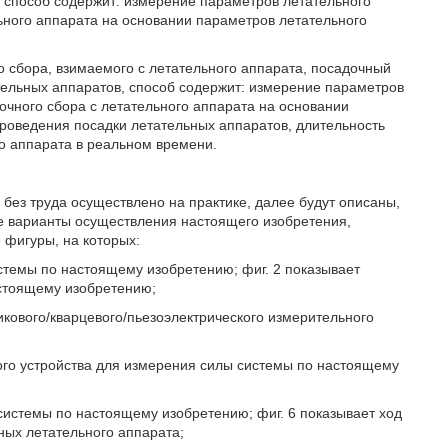
 способ содержит: измерение параметров летательного
ьного аппарата на основании параметров летательного
о сбора, взимаемого с летательного аппарата, посадочный
тельных аппаратов, способ содержит: измерение параметров
очного сбора с летательного аппарата на основании
проведения посадки летательных аппаратов, длительность
о аппарата в реальном времени.
без труда осуществлено на практике, далее будут описаны,
е варианты осуществления настоящего изобретения,
 фигуры, на которых:
стемы по настоящему изобретению; фиг. 2 показывает
стоящему изобретению;
кового/кварцевого/пьезоэлектрического измерительного
ого устройства для измерения силы системы по настоящему
системы по настоящему изобретению; фиг. 6 показывает ход
ных летательного аппарата;