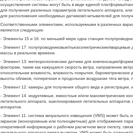
осуществления системы могут быть в виде единой платформы/пан
для получения различных параметров летательного аппарата, ил
для расположения необходимых датчиков/считывателей для получ
Соответственными элементами, используемыми в различных вариан
являются следующие:
- Элементы 15 и 16: по меньшей мере одна станция полупроводни
- Элемент 17: полупроводниковые/пьезоэлектрические/кварцевые 
массы в реальном времени.
- Элемент 13: метеорологические датчики для компенсации/форм
факторам, таким как кажущаяся скорость ветра, направление ветр
относительная влажность, влажность покрытия, барометрическое 
высоты облаков, поперечная и продольная воздушная тяга ветра, п
- Элемент 12: камеры для получения общего вида и регистрации, 
- Элемент 14: индуктивные, емкостные и/или манометрические ко
летательного аппарата, эшелонирования летательных аппаратов,
аппаратов.
- Элемент 11: система визуального извещения (VMS) может быть
экраном (монохромным или полноцветным) для отображения пара
оперативной информации о рабочем расчетном весе пилоту, свя
летательного аппарата перед вылетом. VMS может быть планшет/а