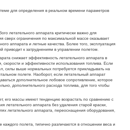
стеме для определения в реальном времени параметров
ого летательного аппарата критически важно для
ия сверх ограничения по максимальной массе оказывает
ного аппарата и летные качества. Более того, эксплуатация
й приводит к затруднениям в управлении полетом.
парата снижает эффективность летательного аппарата в
, скорости и эффективности использования топлива. Если
жел, силы выше нормальных потребуется прикладывать на
нтальном полете. Наоборот, если летательный аппарат
здаваться дополнительное лобовое сопротивление, которое
льно, дополнительного расхода топлива, для того чтобы
еет, его массы имеют тенденцию возрастать по сравнению с
ия летательного аппарата без удаления старой краски,
лях летательного аппарата, переоснащения оборудования,
ие каждого полета, типично различаются в отношении веса и