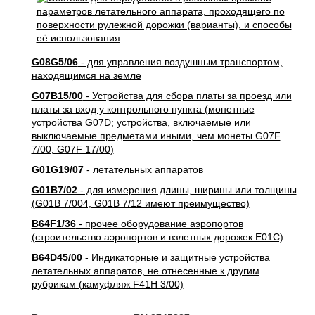
G08G5/06
- для управления воздушным транспортом,
находящимся на земле
G07B15/00
- Устройства для сбора платы за проезд или
платы за вход у контрольного пункта (монетные
устройства G07D; устройства, включаемые или
выключаемые предметами иными, чем монеты G07F
7/00, G07F 17/00)
G01G19/07
- летательных аппаратов
G01B7/02
- для измерения длины, ширины или толщины
(G01B 7/004, G01B 7/12 имеют преимущество)
B64F1/36
- прочее оборудование аэропортов
(строительство аэропортов и взлетных дорожек E01C)
B64D45/00
- Индикаторные и защитные устройства
летательных аппаратов, не отнесенные к другим
рубрикам (камуфляж F41H 3/00)