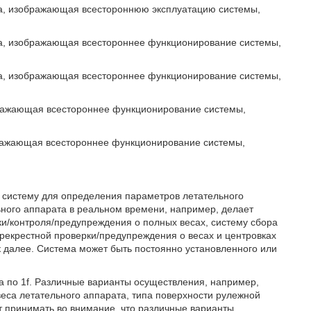
оба, изображающая всестороннюю эксплуатацию системы,
оба, изображающая всестороннее функционирование системы,
оба, изображающая всестороннее функционирование системы,
ображающая всестороннее функционирование системы,
ображающая всестороннее функционирование системы,
 систему для определения параметров летательного
ного аппарата в реальном времени, например, делает
и/контроля/предупреждения о полных весах, систему сбора
ерекрестной проверки/предупреждения о весах и центровках
 далее. Система может быть постоянно установленного или
a по 1f. Различные варианты осуществления, например,
веса летательного аппарата, типа поверхности рулежной
т принимать во внимание, что различные варианты