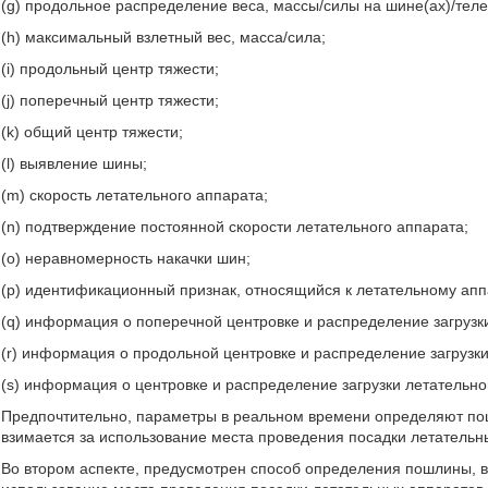
(g) продольное распределение веса, массы/силы на шине(ах)/теле
(h) максимальный взлетный вес, масса/сила;
(i) продольный центр тяжести;
(j) поперечный центр тяжести;
(k) общий центр тяжести;
(l) выявление шины;
(m) скорость летательного аппарата;
(n) подтверждение постоянной скорости летательного аппарата;
(o) неравномерность накачки шин;
(p) идентификационный признак, относящийся к летательному апп
(q) информация о поперечной центровке и распределение загрузк
(r) информация о продольной центровке и распределение загрузки
(s) информация о центровке и распределение загрузки летательно
Предпочтительно, параметры в реальном времени определяют пош
взимается за использование места проведения посадки летательн
Во втором аспекте, предусмотрен способ определения пошлины, в