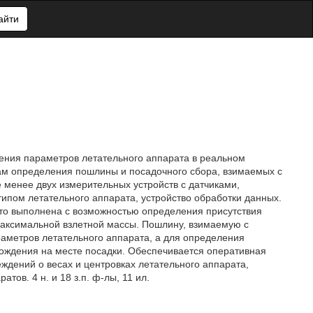
айти
ения параметров летательного аппарата в реальном
ам определения пошлины и посадочного сбора, взимаемых с
 менее двух измерительных устройств с датчиками,
ипом летательного аппарата, устройство обработки данных.
что выполнена с возможностью определения присутствия
 максимальной взлетной массы. Пошлину, взимаемую с
аметров летательного аппарата, а для определения
хождения на месте посадки. Обеспечивается оперативная
ждений о весах и центровках летательного аппарата,
ов. 4 н. и 18 з.п. ф-лы, 11 ил.