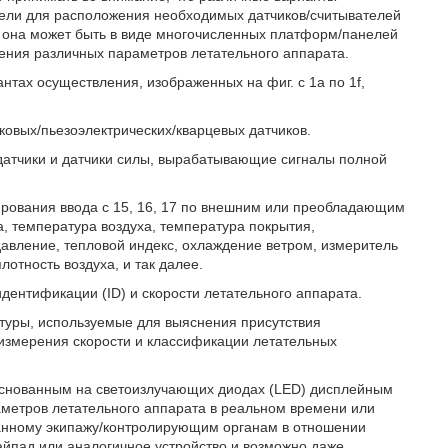
ели для расположения необходимых датчиков/считывателей
и она может быть в виде многочисленных платформ/панелей
ения различных параметров летательного аппарата.
тах осуществления, изображенных на фиг. с 1a по 1f,
ковых/пьезоэлектрических/кварцевых датчиков.
датчики и датчики силы, вырабатывающие сигналы полной
ирования ввода с 15, 16, 17 по внешним или преобладающим
а, температура воздуха, температура покрытия,
давление, тепловой индекс, охлаждение ветром, измеритель
лотность воздуха, и так далее.
идентификации (ID) и скорости летательного аппарата.
нтуры, используемые для выяснения присутствия
 измерения скорости и классификации летательных
 основанным на светоизлучающих диодах (LED) дисплейным
метров летательного аппарата в реальном времени или
занному экипажу/контролирующим органам в отношении
йпад или аналогичное устройство и возможно даже