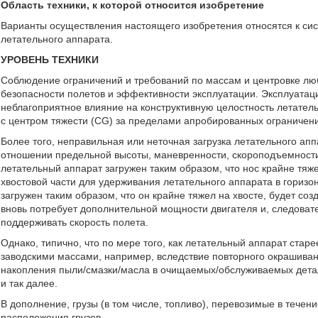
Область техники, к которой относится изобретение
Варианты осуществления настоящего изобретения относятся к си
летательного аппарата.
УРОВЕНЬ ТЕХНИКИ
Соблюдение ограничений и требований по массам и центровке люб
безопасности полетов и эффективности эксплуатации. Эксплуатац
неблагоприятное влияние на конструктивную целостность летатель
с центром тяжести (CG) за пределами апробированных ограничени
Более того, неправильная или неточная загрузка летательного ап
отношении предельной высоты, маневренности, скороподъемности
летательный аппарат загружен таким образом, что нос крайне тя
хвостовой части для удерживания летательного аппарата в горизо
загружен таким образом, что он крайне тяжел на хвосте, будет со
вновь потребует дополнительной мощности двигателя и, следовате
поддерживать скорость полета.
Однако, типично, что по мере того, как летательный аппарат стар
заводскими массами, например, вследствие повторного окрашиван
накопления пыли/смазки/масла в очищаемых/обслуживаемых дета
и так далее.
В дополнение, грузы (в том числе, топливо), перевозимые в течен
расположения грузов.