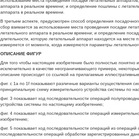
использование места проведения посадки летательных аппаратов,
аппарата в реальном времени; и определение пошлины с летател
аппарата в реальном времени.
В третьем аспекте, предусмотрен способ определения посадочног
сбор взимается за использование места проведения посадки лета
летательного аппарата в реальном времени; и определение посад
длительности, которую летательный аппарат находится на месте 
измеряется от момента, когда измеряются параметры летательног
ОПИСАНИЕ ФИГУР
Для того чтобы настоящее изобретение было полностью понятно и 
исключительно в качестве неограничивающего примера, некоторы
описание происходит со ссылкой на прилагаемые иллюстративные
фиг. с 1a по 1f показывают различные варианты осуществления си
принципиальную схему измерительного устройства системы по на
фиг. 3 показывает ход последовательности операций полупроводни
устройства системы по настоящему изобретению;
фиг. 4 показывает ход последовательности операций измерительн
изобретению;
фиг. 5 показывает ход последовательности операций из операций 
последовательности операций обработки зарегистрированных дан