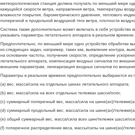
метеорологическая станция должна получать по меньшей мере од
кажущейся скорости ветра, направления ветра, температуры возду
влажности покрытия, барометрического давления, теплового индек
поперечной и продольной воздушной тяги ветра, плотности воздуха
Система также дополнительно может включать в себя устройство 
указывать параметры летательного аппарата в реальном времени.
Предпочтительно, по меньшей мере одно устройство обработки в
из следующих задач, например, таких как, выявление контура, вы
на основании частоты, получение скорости, определение ускорен
летательного аппарата, компенсация входных сигналов по внешн
внешним параметрам, линеаризация входных сигналов по внешним
Параметры в реальном времени предпочтительно выбираются из гр
(a) вес, масса/сила на отдельных шинах летательного аппарата;
(b) вес, масса/сила на всех отдельных тележках шасси/осях;
(c) суммарный поперечный вес, масса/сила на шине(ах)/тележке(ах
(d) суммарный продольный вес, масса/сила на шине(ах)/тележке(ах
(e) общий суммарный вес, масса/сила всех шин/тележек шасси/осе
(f) поперечное распределение веса, массы/силы на шине(ах)/тележ