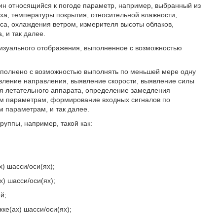
ин относящийся к погоде параметр, например, выбранный из
ха, температуры покрытия, относительной влажности,
са, охлаждения ветром, измерителя высоты облаков,
, и так далее.
визуального отображения, выполненное с возможностью
ыполнено с возможностью выполнять по меньшей мере одну
явление направления, выявление скорости, выявление силы
ия летательного аппарата, определение замедления
им параметрам, формирование входных сигналов по
 параметрам, и так далее.
уппы, например, такой как:
) шасси/оси(ях);
) шасси/оси(ях);
й;
ке(ах) шасси/оси(ях);