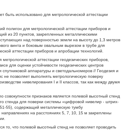
ет быть использовано для метрологической аттестации
кий полигон для метрологической аттестации приборов и
оящий из 20 пунктов, закрепленных металлическими
ыступающих над поверхностью земли на высоту до 1,3 метров
ового винта и боковым овальным вырезом в трубе для
ческой аттестации приборов и апробации технологий.
я метрологической аттестации геодезических приборов,
исе для оценки устойчивости геодезических центров
ии спутниковой аппаратуры и светодальномеров // Геодезия и
азис не позволяет выполнять метрологическую поверку
изводстве нивелирования I и II классов, так как между двумя
по совокупности признаков является полевой высотный стенд
ного стенда для поверки системы «цифровой нивелир - штрих-
С. 51-55), содержащий металлическую тумбу
 направлениях на расстояниях 5, 7, 10, 15 м закреплены
ми.
ся то, что полевой высотный стенд не позволяет проводить