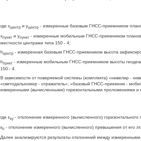
где х
и у
- измеренные базовым ГНСС-приемником планов
центр
центр
х
и у
- измеренные мобильным ГНСС-приемником плановые
пункт
пункт
местности центрами типа 150 - 4;
h
- измеренная базовым ГНСС-приемником высота зафиксиров
центр
h
- измеренные мобильным ГНСС-приемником высоты геодезич
пункт
150 - 4.
В зависимости от поверяемой системы (комплекта) «нивелир - нив
«светодальномер - отражатель», «базовый ГНСС-приемник - моб
измеренными (вычисленными) горизонтальными проложениями и 
где ε
- отклонение измеренного (вычисленного) горизонтального 
xy
ε
- отклонение измеренного (вычисленного) превышения от его эт
h
Далее анализируются результаты отклонений между измеренными