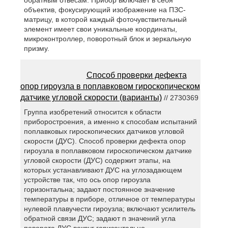
обратным отвесам. Прибор включает в себя
объектив, фокусирующий изображение на ПЗС-
матрицу, в которой каждый фоточувствительный
элемент имеет свои уникальные координаты,
микроконтроллер, поворотный блок и зеркальную
призму.
Способ проверки дефекта
опор гироузла в поплавковом гироскопическом
датчике угловой скорости (варианты)
// 2730369
Группа изобретений относится к области
приборостроения, а именно к способам испытаний
поплавковых гироскопических датчиков угловой
скорости (ДУС). Способ проверки дефекта опор
гироузла в поплавковом гироскопическом датчике
угловой скорости (ДУС) содержит этапы, на
которых устанавливают ДУС на углозадающем
устройстве так, что ось опор гироузла
горизонтальна; задают постоянное значение
температуры в приборе, отличное от температуры
нулевой плавучести гироузла; включают усилитель
обратной связи ДУС; задают n значений угла
поворота ДУС вокруг горизонтально