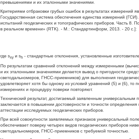
превышениями и их эталонными значениями.
Критериями отбраковки грубых ошибок в результатах измерений 
Государственная система обеспечения единства измерений (ГСИ).
испытаний геодезических и топографических приборов. Часть 8.
в реальном времени» (RTK). - М.: Стандартинформ, 2013. - 20 с.]:
где s
и s
- стандартные отклонения, установленные изготовител
xy
h
По результатам сравнений отклонений между измеренными (выч
и их эталонными значениями делается вывод о пригодности средс
светодальномеров, ГНСС-приемников) для выполнения геодезическ
удовлетворяет хотя бы одному из условий уравнений (5) и (6), то
измерениях и процедуру поверки повторяют.
Технический результат, достигаемый заявленным универсальным п
заключается в повышении достоверности и точности определения 
аттестации исследуемых геодезических приборов.
При всей совокупности заявляемых признаков универсальный поле
обеспечивает поверку четырех видов геодезических приборов ниве
светодальномеров, ГНСС-приемников с требуемой точностью.