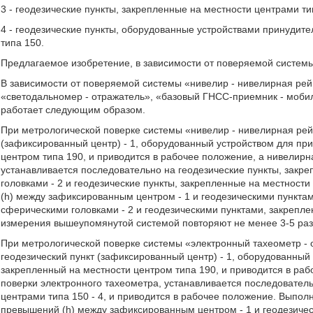
3 - геодезические пункты, закрепленные на местности центрами ти
4 - геодезические пункты, оборудованные устройствами принудит
типа 150.
Предлагаемое изобретение, в зависимости от поверяемой системы
В зависимости от поверяемой системы «нивелир - нивелирная рей
«светодальномер - отражатель», «базовый ГНСС-приемник - моб
работает следующим образом.
При метрологической поверке системы «нивелир - нивелирная рей
(зафиксированный центр) - 1, оборудованный устройством для пр
центром типа 190, и приводится в рабочее положение, а нивелирн
устанавливается последовательно на геодезические пункты, зак
головками - 2 и геодезические пункты, закрепленные на местност
(h) между зафиксированным центром - 1 и геодезическими пункта
сферическими головками - 2 и геодезическими пунктами, закрепле
измерения вышеупомянутой системой повторяют не менее 3-5 раз
При метрологической поверке системы «электронный тахеометр - 
геодезический пункт (зафиксированный центр) - 1, оборудованный
закрепленный на местности центром типа 190, и приводится в раб
поверки электронного тахеометра, устанавливается последователь
центрами типа 150 - 4, и приводится в рабочее положение. Выпо
превышений (h) между зафиксированным центром - 1 и геодезиче