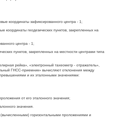
ые координаты зафиксированного центра - 1;
 координаты геодезических пунктов, закрепленных на
анного центра - 1;
еских пунктов, закрепленных на местности центрами типа
елирная рейка», «электронный тахеометр - отражатель»,
ильный ГНСС-приемник» вычисляют отклонения между
превышениями и их эталонными значениями:
проложения от его эталонного значения;
алонного значения.
 (вычисленными) горизонтальными проложениями и