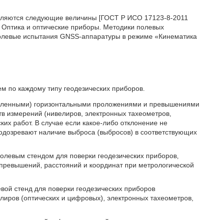
являются следующие величины [ГОСТ Р ИСО 17123-8-2011
 Оптика и оптические приборы. Методики полевых
 Полевые испытания GNSS-аппаратуры в режиме «Кинематика
ем по каждому типу геодезических приборов.
исленными) горизонтальными проложениями и превышениями
тв измерений (нивелиров, электронных тахеометров,
их работ. В случае если какое-либо отклонение не
 подозревают наличие выброса (выбросов) в соответствующих
олевым стендом для поверки геодезических приборов,
превышений, расстояний и координат при метрологической
вой стенд для поверки геодезических приборов
лиров (оптических и цифровых), электронных тахеометров,