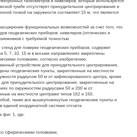
лектронных тахеометров и нивелиров, которые используются
ической тумбе отсутствует принудительное центрирование и
ной точкой на окружности составляет 15 м, что является
расширении функциональных возможностей за счет того, что
ов геодезических приборов: нивелиров (оптических и
риемников с требуемой точностью.
 стенд для поверки геодезических приборов, содержит
и 5, 7, 10, 15 м в восьми направлениях закреплены
ческими головками, согласно изобретению,
ванный устройством для принудительного центрирования,
дены геодезические пункты, закрепленные на местности
ужности радиусом 50 м от зафиксированного центра, кроме
и для принудительного центрирования, закрепленные на
иях по окружностям радиусами 50 и 200 м от
нные на местности центрами типов 162 и 150,
обой, также все вышеупомянутые геодезические пункты и
в единой координатной системе отсчета.
фиг. 1, где:
 со сферическими головками;