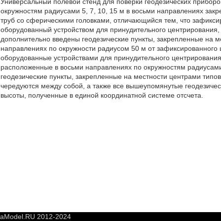
Универсальный полевой стенд для поверки геодезических приборо
окружностям радиусами 5, 7, 10, 15 м в восьми направлениях зак
труб со сферическими головками, отличающийся тем, что зафикси
оборудованный устройством для принудительного центрирования, 
дополнительно введены геодезические пункты, закрепленные на м
направлениях по окружности радиусом 50 м от зафиксированного ц
оборудованные устройствами для принудительного центрирования,
расположенные в восьми направлениях по окружностям радиусами
геодезические пункты, закрепленные на местности центрами типов
чередуются между собой, а также все вышеупомянутые геодезиче
высоты, полученные в единой координатной системе отсчета.
yaModel.RU 2012-2024