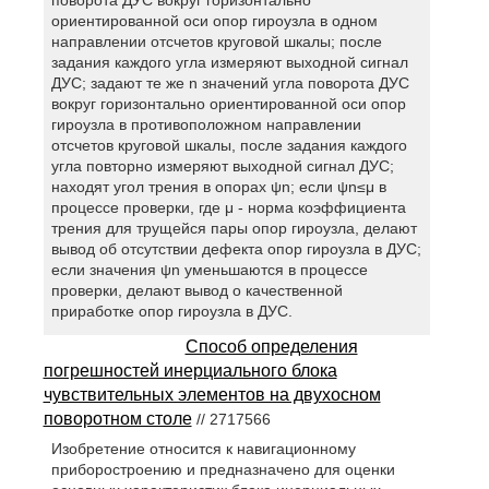
ориентированной оси опор гироузла в одном
направлении отсчетов круговой шкалы; после
задания каждого угла измеряют выходной сигнал
ДУС; задают те же n значений угла поворота ДУС
вокруг горизонтально ориентированной оси опор
гироузла в противоположном направлении
отсчетов круговой шкалы, после задания каждого
угла повторно измеряют выходной сигнал ДУС;
находят угол трения в опорах ψn; если ψn≤μ в
процессе проверки, где μ - норма коэффициента
трения для трущейся пары опор гироузла, делают
вывод об отсутствии дефекта опор гироузла в ДУС;
если значения ψn уменьшаются в процессе
проверки, делают вывод о качественной
приработке опор гироузла в ДУС.
Способ определения
погрешностей инерциального блока
чувствительных элементов на двухосном
поворотном столе
// 2717566
Изобретение относится к навигационному
приборостроению и предназначено для оценки