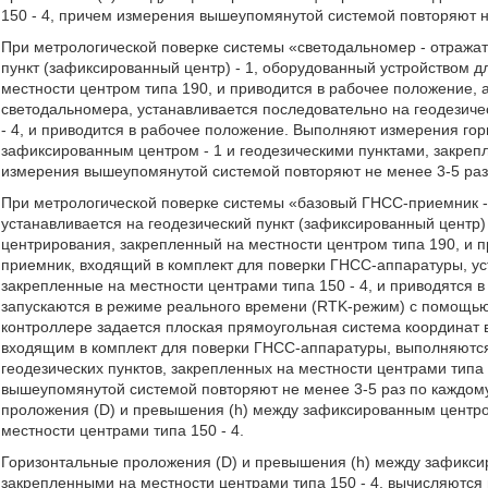
150 - 4, причем измерения вышеупомянутой системой повторяют н
При метрологической поверке системы «светодальномер - отражат
пункт (зафиксированный центр) - 1, оборудованный устройством 
местности центром типа 190, и приводится в рабочее положение, 
светодальномера, устанавливается последовательно на геодезиче
- 4, и приводится в рабочее положение. Выполняют измерения го
зафиксированным центром - 1 и геодезическими пунктами, закреп
измерения вышеупомянутой системой повторяют не менее 3-5 раз
При метрологической поверке системы «базовый ГНСС-приемник
устанавливается на геодезический пункт (зафиксированный центр)
центрирования, закрепленный на местности центром типа 190, и 
приемник, входящий в комплект для поверки ГНСС-аппаратуры, ус
закрепленные на местности центрами типа 150 - 4, и приводятся
запускаются в режиме реального времени (RTK-режим) с помощь
контроллере задается плоская прямоугольная система координат
входящим в комплект для поверки ГНСС-аппаратуры, выполняются
геодезических пунктов, закрепленных на местности центрами типа 
вышеупомянутой системой повторяют не менее 3-5 раз по каждом
проложения (D) и превышения (h) между зафиксированным центром
местности центрами типа 150 - 4.
Горизонтальные проложения (D) и превышения (h) между зафиксир
закрепленными на местности центрами типа 150 - 4, вычисляются