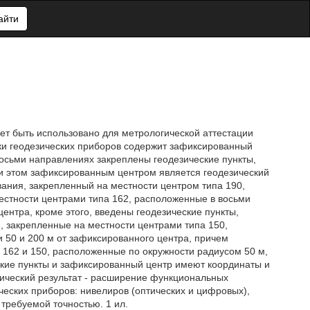
айти
ет быть использовано для метрологической аттестации
ки геодезических приборов содержит зафиксированный
в восьми направлениях закреплены геодезические пункты,
ри этом зафиксированным центром является геодезический
вания, закрепленный на местности центром типа 190,
естности центрами типа 162, расположенные в восьми
ентра, кроме этого, введены геодезические пункты,
 закрепленные на местности центрами типа 150,
 50 и 200 м от зафиксированного центра, причем
 162 и 150, расположенные по окружности радиусом 50 м,
ские пункты и зафиксированный центр имеют координаты и
нический результат - расширение функциональных
ческих приборов: нивелиров (оптических и цифровых),
требуемой точностью. 1 ил.