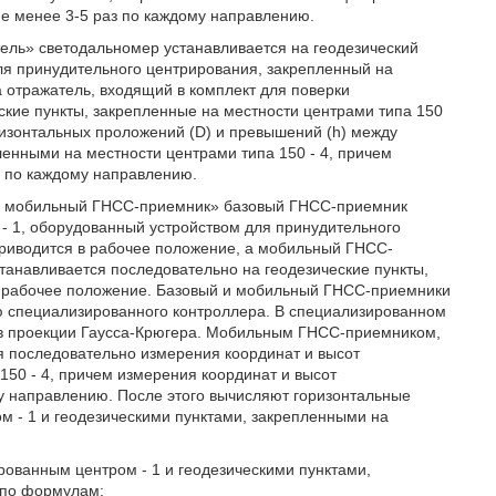
е менее 3-5 раз по каждому направлению.
ель» светодальномер устанавливается на геодезический
для принудительного центрирования, закрепленный на
а отражатель, входящий в комплект для поверки
ские пункты, закрепленные на местности центрами типа 150
ризонтальных проложений (D) и превышений (h) между
ленными на местности центрами типа 150 - 4, причем
 по каждому направлению.
 - мобильный ГНСС-приемник» базовый ГНСС-приемник
 - 1, оборудованный устройством для принудительного
приводится в рабочее положение, а мобильный ГНСС-
танавливается последовательно на геодезические пункты,
 в рабочее положение. Базовый и мобильный ГНСС-приемники
ю специализированного контроллера. В специализированном
 в проекции Гаусса-Крюгера. Мобильным ГНСС-приемником,
 последовательно измерения координат и высот
150 - 4, причем измерения координат и высот
у направлению. После этого вычисляют горизонтальные
 - 1 и геодезическими пунктами, закрепленными на
ованным центром - 1 и геодезическими пунктами,
 по формулам: