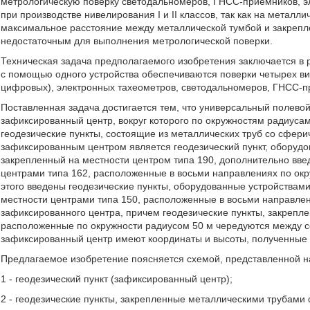
метрологическую поверку светодальномеров, ГНСС-приемников, э
при производстве нивелирования I и II классов, так как на металл
максимальное расстояние между металлической тумбой и закреплен
недостаточным для выполнения метрологической поверки.
Техническая задача предполагаемого изобретения заключается в 
с помощью одного устройства обеспечиваются поверки четырех вид
цифровых), электронных тахеометров, светодальномеров, ГНСС-п
Поставленная задача достигается тем, что универсальный полевой
зафиксированный центр, вокруг которого по окружностям радиусам
геодезические пункты, состоящие из металлических труб со сфери
зафиксированным центром является геодезический пункт, оборудо
закрепленный на местности центром типа 190, дополнительно вве
центрами типа 162, расположенные в восьми направлениях по окр
этого введены геодезические пункты, оборудованные устройствам
местности центрами типа 150, расположенные в восьми направлен
зафиксированного центра, причем геодезические пункты, закрепле
расположенные по окружности радиусом 50 м чередуются между с
зафиксированный центр имеют координаты и высоты, полученные 
Предлагаемое изобретение поясняется схемой, представленной на 
1 - геодезический пункт (зафиксированный центр);
2 - геодезические пункты, закрепленные металлическими трубами