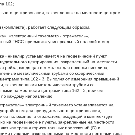
па 162;
ельного центрирования, закрепленные на местности центром
 (комплекта), работает следующим образом.
ка», «электронный тахеометр - отражатель»,
ильный ГНСС-приемник» универсальный полевой стенд
ка» нивелир устанавливается на геодезический пункт
инудительного центрирования, закрепленный на местности
ая рейка, входящая в комплект для поверки нивелира,
репленные металлическими трубами со сферическими
и центрами типа 162 - 3. Выполняют измерения превышений
ми, закрепленными металлическими трубами со
нными на местности центрами типа 162 - 3, причем
 по каждому направлению.
отражатель» электронный тахеометр устанавливается на
 устройством для принудительного центрирования,
очее положение, а отражатель, входящий в комплект для
но на геодезические пункты, закрепленные на местности
лняют измерения горизонтальных проложений (D) и
скими пунктами, закрепленными на местности центрами типа