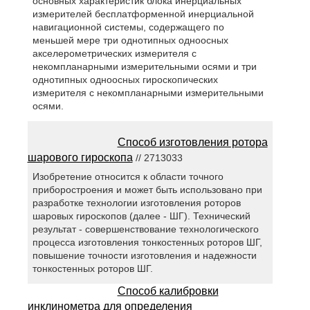
основных характеристик блока инерциальных
измерителей бесплатформенной инерциальной
навигационной системы, содержащего по
меньшей мере три однотипных одноосных
акселерометрических измерителя с
некомпланарными измерительными осями и три
однотипных одноосных гироскопических
измерителя с некомпланарными измерительными
осями.
Способ изготовления ротора
шарового гироскопа
// 2713033
Изобретение относится к области точного
приборостроения и может быть использовано при
разработке технологии изготовления роторов
шаровых гироскопов (далее - ШГ). Технический
результат - совершенствование технологического
процесса изготовления тонкостенных роторов ШГ,
повышение точности изготовления и надежности
тонкостенных роторов ШГ.
Способ калибровки
инклинометра для определения