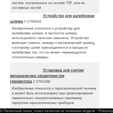
систем, построенных на основе ТЛГ, или их
составных частей.
Устройство для калибровки
шлема
// 2705644
Изобретение относится к устройству для
калибровки шлема, в частности шлема,
используемого пилотом самолета. Устройство
включает память, камеру и механический привод,
к которому шлем присоединяется в процессе
калибровки так, что он может перемещаться
относительно камеры.
Установка для снятия
механических характеристик
гиромотора
// 2701458
Изобретение относится к гироскопической технике
и может быть использовано при проектировании
герметичных газозаполняемых гирокамер
гироузлов гироскопических приборов.
© Патентный поиск, поиск патентов на полезные модели - Polezna