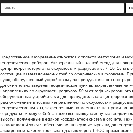
Н
Предложенное изобретение относится к области метрологии и мож
геодезических приборов. Универсальный полевой стенд для повер
центр, вокруг которого по окружностям радиусами 5, 7, 10, 15 м 
состоящие из металлических труб со сферическими головками. П
пункт, оборудованный устройством для принудительного центриро
дополнительно введены геодезические пункты, закрепленные на м
направлениях по окружности радиусом 50 м от зафиксированного ц
оборудованные устройствами для принудительного центрирования,
расположенные в восьми направлениях по окружностям радиусами
геодезические пункты, закрепленные на местности центрами типов
чередуются между собой, а также все вышеупомянутые геодезиче
высоты, полученные в единой координатной системе отсчета. Тех
возможностей за счет обеспечения поверки четырех видов геодези
электронных тахеометров, светодальномеров, ГНСС-приемников с 