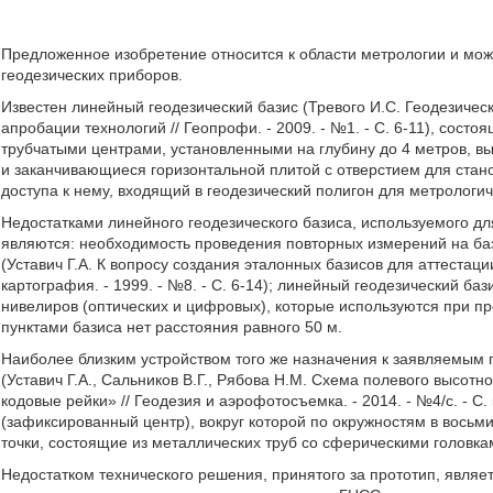
Предложенное изобретение относится к области метрологии и мож
геодезических приборов.
Известен линейный геодезический базис (Тревого И.С. Геодезичес
апробации технологий // Геопрофи. - 2009. - №1. - С. 6-11), сост
трубчатыми центрами, установленными на глубину до 4 метров, в
и заканчивающиеся горизонтальной плитой с отверстием для стан
доступа к нему, входящий в геодезический полигон для метрологи
Недостатками линейного геодезического базиса, используемого дл
являются: необходимость проведения повторных измерений на баз
(Уставич Г.А. К вопросу создания эталонных базисов для аттестац
картография. - 1999. - №8. - С. 6-14); линейный геодезический б
нивелиров (оптических и цифровых), которые используются при про
пунктами базиса нет расстояния равного 50 м.
Наиболее близким устройством того же назначения к заявляемым 
(Уставич Г.А., Сальников В.Г., Рябова Н.М. Схема полевого высот
кодовые рейки» // Геодезия и аэрофотосъемка. - 2014. - №4/с. - 
(зафиксированный центр), вокруг которой по окружностям в восьми
точки, состоящие из металлических труб со сферическими головка
Недостатком технического решения, принятого за прототип, являет