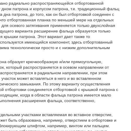
зовано радиально распространяющейся отбортованной
дном патрона и корпусом патрона, т.е. традиционный фальц
 дна патрона, до того, как он был отбортовкой соединен с
 что отбортованная планка по меньшей мере на отдельных
, для осевого затягивания применяется только двухслойная
дыдущего варианта расширение фальца образуется только
 крышки патрона. Этот вариант дает также то
спользуется имеющийся компонент, здесь отбортованный
вима технологически просто и с низким дополнительным
она образует крючкообразную и/или прямоугольную,
к, который распространяется в осевом направлении от
распространяется в радиальном направлении, при этом
 участок может вставляться в него и во вставленном
трического замыкания. По этому варианту осуществления
й отбортовки соединяется отбортовкой с крышкой патрона с
ходящим, когда в области фальца патрона имеется мало
выполнения расширения фальца, соответственно,
тдельными участками вставляемая во вставное отверстие,
жет быть образована, например, отверстием в отбортовке и
 блокирующим штифтом, например, винтом или пальцем.