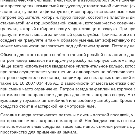
Пневматические системы, в частности в автомобилях промышленн
компрессору так называемой воздухоподготовительной системе (сис
частности, сушится и фильтруется, и сепарируются масляные ком
патроне осушителя, который, грубо говоря, состоит из пластины д
стаканчатой или горшкообразной крышки, которые жестко соедине
гранулят, который отбирает влагу у протекающего воздуха. При 
гранулят имеет лишь ограниченный срок службы. Причина этого в
оседает на грануляте и таким образом уменьшает эффективную по
может механически разлагаться под действием тряски. Поэтому н
Обычно для этого патрон снабжен гаечной резьбой в пластине дна
патрон навертываться на наружную резьбу на корпусе системы подг
Чаще всего используется квадратное уплотнительное кольцо, кот
при этом осуществляет уплотнение и одновременно обеспечивает 
патроны осушителя известны, например, из выкладных описаний из
также DE 10 2007 034 435 A1. В зависимости от места монтажа сис
при смене часто ограничено. Патрон всегда закреплен на корпусе 
оптимальное направление доступа для смены патрона сверху. Но эт
кузовами у грузовых автомобилей или вообще у автобусов. Кроме т
средство стоит в мастерской на смотровой яме.
Сегодня иногда встречаются патроны с очень плотной посадкой, 
интервалов смены патрона в мастерской. Необходим очень высоки
на вспомогательные средства, такие как, напр., стяжной ремень с
пространство для применения рычага.