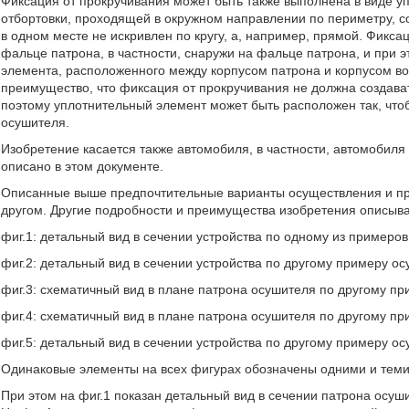
Фиксация от прокручивания может быть также выполнена в виде упл
отбортовки, проходящей в окружном направлении по периметру, с
в одном месте не искривлен по кругу, а, например, прямой. Фикс
фальце патрона, в частности, снаружи на фальце патрона, и при 
элемента, расположенного между корпусом патрона и корпусом во
преимущество, что фиксация от прокручивания не должна создават
поэтому уплотнительный элемент может быть расположен так, что
осушителя.
Изобретение касается также автомобиля, в частности, автомобил
описано в этом документе.
Описанные выше предпочтительные варианты осуществления и приз
другом. Другие подробности и преимущества изобретения описыва
фиг.1: детальный вид в сечении устройства по одному из примеро
фиг.2: детальный вид в сечении устройства по другому примеру о
фиг.3: схематичный вид в плане патрона осушителя по другому п
фиг.4: схематичный вид в плане патрона осушителя по другому п
фиг.5: детальный вид в сечении устройства по другому примеру о
Одинаковые элементы на всех фигурах обозначены одними и тем
При этом на фиг.1 показан детальный вид в сечении патрона осу