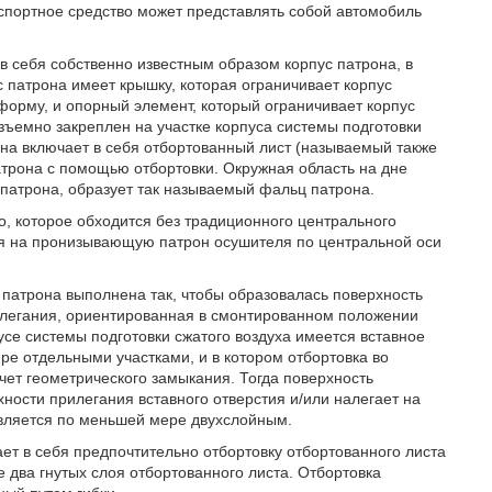
спортное средство может представлять собой автомобиль
в себя собственно известным образом корпус патрона, в
патрона имеет крышку, которая ограничивает корпус
форму, и опорный элемент, который ограничивает корпус
ъемно закреплен на участке корпуса системы подготовки
она включает в себя отбортованный лист (называемый также
атрона с помощью отбортовки. Окружная область на дне
 патрона, образует так называемый фальц патрона.
о, которое обходится без традиционного центрального
ся на пронизывающую патрон осушителя по центральной оси
е патрона выполнена так, чтобы образовалась поверхность
рилегания, ориентированная в смонтированном положении
усе системы подготовки сжатого воздуха имеется вставное
ре отдельными участками, и в котором отбортовка во
чет геометрического замыкания. Тогда поверхность
хности прилегания вставного отверстия и/или налегает на
является по меньшей мере двухслойным.
ает в себя предпочтительно отбортовку отбортованного листа
 два гнутых слоя отбортованного листа. Отбортовка