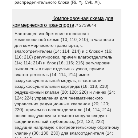
распределительного блока (Ri, Yj, Cvk, Xl).
Компоновочная схема для
коммерческого транспорта
// 2739644
Настоящее изобретение относится к
компоновочной схеме (10; 110; 210), в частности
для коммерческого транспорта, с
влагоотделителем (14; 114; 214) и с блоком (16;
116; 216) регулировки, причем влагоотделитель
(14; 114; 214) и блок (16; 116; 216) регулировки
выполнены в виде отдельных узлов, причем
влагоотделитель (14; 114; 214) имеет
воздухоосушительный модуль, в частности
воздухоосушительный картридж (18; 118; 218),
редукционный клапан (20; 120; 220) и линию (24;
124; 224) управления для пневматического
управления редукционным клапаном (20; 120;
220), причем во влагоотделителе (14; 114; 214)
после воздухоосушительного модуля следует
соединительный трубопровод (22; 122; 222),
ведущий напрямую к потребительскому обратному
клапану (30; 130; 230) для влагоотделителя (14;