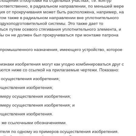
ощения отбортовки на отдельных участках, т.е. контур
оответственно, в радиальном направлении, по меньшей мере
ация от прокручивания может быть расположена, например, на
этом также в радиальном направлении вне уплотнительного
здухоподготовительной системы. Это также дает то
ься путем осевого стягивания уплотнительного элемента, и
бы он не должен был прокручиваться при монтаже патрона
я промышленного назначения, имеющего устройство, которое
наки изобретения могут как угодно комбинироваться друг с
ются ниже со ссылкой на прилагаемые чертежи. Показано:
в осуществления изобретения;
существления изобретения;
римеру осуществления изобретения;
римеру осуществления изобретения; и
существления изобретения.
и же ссылочными обозначениями.
шителя по одному из примеров осуществления изобретения.