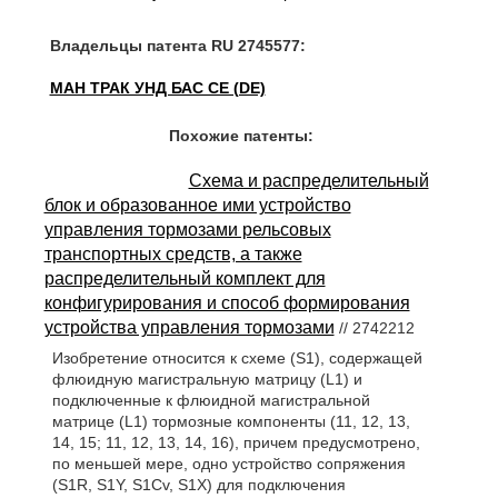
Владельцы патента RU 2745577:
МАН ТРАК УНД БАС СЕ (DE)
Похожие патенты:
Схема и распределительный
блок и образованное ими устройство
управления тормозами рельсовых
транспортных средств, а также
распределительный комплект для
конфигурирования и способ формирования
устройства управления тормозами
// 2742212
Изобретение относится к схеме (S1), содержащей
флюидную магистральную матрицу (L1) и
подключенные к флюидной магистральной
матрице (L1) тормозные компоненты (11, 12, 13,
14, 15; 11, 12, 13, 14, 16), причем предусмотрено,
по меньшей мере, одно устройство сопряжения
(S1R, S1Y, S1Cv, S1X) для подключения