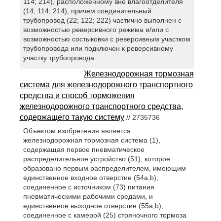
114; 214), расположенному вне влагоотделителя
(14; 114; 214), причем соединительный
трубопровод (22; 122; 222) частично выполнен с
возможностью реверсивного режима и/или с
возможностью состыковки с реверсивным участком
трубопровода или подключен к реверсивному
участку трубопровода.
Железнодорожная тормозная
система для железнодорожного транспортного
средства и способ торможения
железнодорожного транспортного средства,
содержащего такую систему
// 2735736
Объектом изобретения является
железнодорожная тормозная система (1),
содержащая первое пневматическое
распределительное устройство (51), которое
образовано первым распределителем, имеющим
единственное входное отверстие (54а,b),
соединенное с источником (73) питания
пневматическими рабочими средами, и
единственное выходное отверстие (55а,b),
соединенное с камерой (25) стояночного тормоза