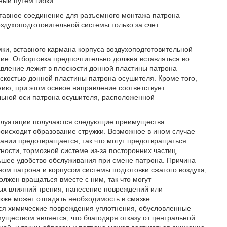
ный путем гибки.
ставное соединение для разъемного монтажа патрона
оздухоподготовительной системы только за счет
ки, вставного кармана корпуса воздухоподготовительной
тие. Отбортовка предпочтительно должна вставляться во
вление лежит в плоскости донной пластины патрона
скостью донной пластины патрона осушителя. Кроме того,
ию, при этом осевое направление соответствует
льной оси патрона осушителя, расположенной
сплуатации получаются следующие преимущества.
оисходит образование стружки. Возможное в ином случае
ании предотвращается, так что могут предотвращаться
тности, тормозной системе из-за посторонних частиц,
льшее удобство обслуживания при смене патрона. Причина
ном патрона и корпусом системы подготовки сжатого воздуха,
лжен вращаться вместе с ним, так что могут
ых влияний трения, нанесение повреждений или
акже может отпадать необходимость в смазке
ься химические повреждения уплотнения, обусловленные
ществом является, что благодаря отказу от центральной