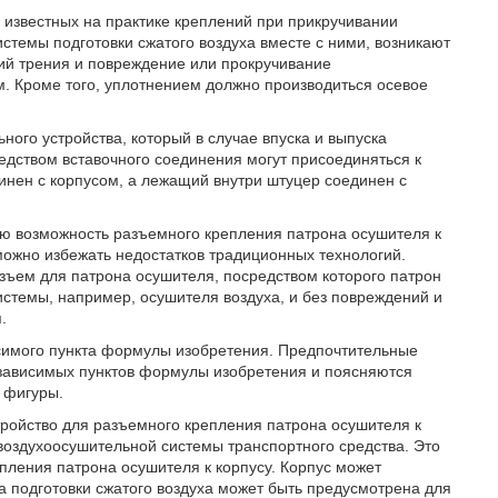
у известных на практике креплений при прикручивании
стемы подготовки сжатого воздуха вместе с ними, возникают
ий трения и повреждение или прокручивание
ам. Кроме того, уплотнением должно производиться осевое
ного устройства, который в случае впуска и выпуска
редством вставочного соединения могут присоединяться к
нен с корпусом, а лежащий внутри штуцер соединен с
ую возможность разъемного крепления патрона осушителя к
можно избежать недостатков традиционных технологий.
азъем для патрона осушителя, посредством которого патрон
истемы, например, осушителя воздуха, и без повреждений и
.
симого пункта формулы изобретения. Предпочтительные
зависимых пунктов формулы изобретения и поясняются
 фигуры.
тройство для разъемного крепления патрона осушителя к
 воздухоосушительной системы транспортного средства. Это
пления патрона осушителя к корпусу. Корпус может
а подготовки сжатого воздуха может быть предусмотрена для