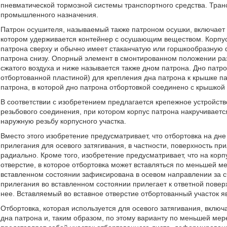
пневматической тормозной системы транспортного средства. Тран
промышленного назначения.
Патрон осушителя, называемый также патроном осушки, включает 
котором удерживается контейнер с осушающим веществом. Корпус 
патрона сверху и обычно имеет стаканчатую или горшкообразную 
патрона снизу. Опорный элемент в смонтированном положении раз
сжатого воздуха и ниже называется также дном патрона. Дно патр
отбортованной пластиной) для крепления дна патрона к крышке п
патрона, в которой дно патрона отбортовкой соединено с крышкой
В соответствии с изобретением предлагается крепежное устройств
резьбового соединения, при котором корпус патрона накручивает
наружную резьбу корпусного участка.
Вместо этого изобретение предусматривает, что отбортовка на дн
прилегания для осевого затягивания, в частности, поверхность п
радиально. Кроме того, изобретение предусматривает, что на корп
отверстие, в которое отбортовка может вставляться по меньшей ме
вставленном состоянии зафиксирована в осевом направлении за с
прилегания во вставленном состоянии прилегает к ответной повер
нее. Вставляемый во вставное отверстие отбортованный участок 
Отбортовка, которая используется для осевого затягивания, включ
дна патрона и, таким образом, по этому варианту по меньшей мере