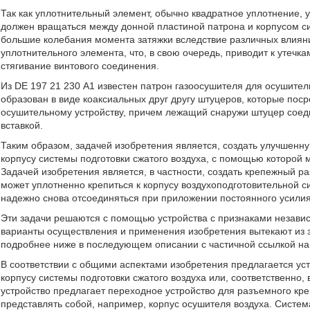
Так как уплотнительный элемент, обычно квадратное уплотнение, 
должен вращаться между донной пластиной патрона и корпусом си
большие колебания момента затяжки вследствие различных влиян
уплотнительного элемента, что, в свою очередь, приводит к утечк
стягивание винтового соединения.
Из DE 197 21 230 А1 известен патрон газоосушителя для осушитель
образован в виде коаксиальных друг другу штуцеров, которые пос
осушительному устройству, причем лежащий снаружи штуцер соеди
вставкой.
Таким образом, задачей изобретения является, создать улучшенн
корпусу системы подготовки сжатого воздуха, с помощью которой 
Задачей изобретения является, в частности, создать крепежный р
может уплотненно крепиться к корпусу воздухоподготовительной с
надежно снова отсоединяться при приложении постоянного усилия
Эти задачи решаются с помощью устройства с признаками незави
варианты осуществления и применения изобретения вытекают из 
подробнее ниже в последующем описании с частичной ссылкой на
В соответствии с общими аспектами изобретения предлагается ус
корпусу системы подготовки сжатого воздуха или, соответственно,
устройство предлагает переходное устройство для разъемного кре
представлять собой, например, корпус осушителя воздуха. Систем