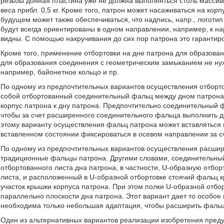
резьбы донная пластина уже не должна выполняться столь массив
веса прибл. 0,5 кг. Кроме того, патрон может насаживаться на ко
будущем может также обеспечиваться, что надпись, напр., логотип
будут всегда ориентированы в одном направлении, например, к на
видны. С помощью накручивания до сих пор патрона это гарантиро
Кроме того, применение отбортовки на дне патрона для образован
для образования соединения с геометрическим замыканием не нуж
например, байонетное кольцо и пр.
По одному из предпочтительных вариантов осуществления отбортов
собой отбортованный соединительный фальц между дном патрона и
корпус патрона к дну патрона. Предпочтительно соединительный 
чтобы за счет расширенного соединительного фальца выполнить 
этому варианту осуществления фальц патрона может вставляться в
вставленном состоянии фиксироваться в осевом направлении за с
По одному из предпочтительных вариантов осуществления расшир
традиционные фальцы патрона. Другими словами, соединительный
отбортованного листа дна патрона, в частности, U-образную отбо
листа, и расположенный в U-образной отбортовке стоячий фальц к
участок крышки корпуса патрона. При этом полки U-образной отбо
параллельно плоскости дна патрона. Этот вариант дает то особое
необходима только небольшая адаптация, чтобы расширить фальц
Один из альтернативных вариантов реализации изобретения пред