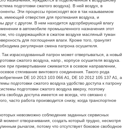
ого назначения, нуждаются в подключенной к воздушному
тема подготовки сжатого воздуха). В ней воздух, в
поненты. Эти процессы происходят все в так называемом
на, имеющей отверстия для протекания воздуха, и
ны друг с другом. В нем находится адсорбирующий влагу
применении в автомобиле промышленного назначения этот
 том, что содержащийся в сжатом воздухе масляный туман
верхность для поглощения влаги. Кроме того, гранулят
еобходима регулярная смена патрона осушителя.
. Так израсходованный патрон может отвертываться, а новый
отовки сжатого воздуха, напр., корпусе осушителя воздуха.
орое при привертывании сжимается в осевом направлении,
осевое стягивание винтового соединения. Такого рода
обретения DE 10 2013 103 066 A1, DE 10 2012 105 137 A1, а
темы подготовки сжатого воздуха удобство доступа к патрону
системы подготовки сжатого воздуха вверху, поэтому
а свобода доступа имеется не всегда, что связано с
ого, часто работа производится снизу, когда транспортное
у которых невозможно соблюдение заданных сервисных
й момент отворачивания, создать который трудно, несмотря
 длинным рычагом, потому что отсутствует боковое свободное