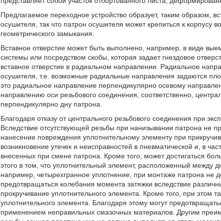
представляет собой участок отбортованного листа, деформирован
Предлагаемое переходное устройство образует, таким образом, в
осушителя, так что патрон осушителя может крепиться к корпусу в
геометрического замыкания.
Вставное отверстие может быть выполнено, например, в виде выем
системы или посредством скобы, которая задает гнездовое отверс
вставное отверстие в радиальном направлении. Радиальное напра
осушителя, т.е. возможные радиальные направления задаются пло
это радиальное направление перпендикулярно осевому направлен
направлению оси резьбового соединения, соответственно, центра
перпендикулярно дну патрона.
Благодаря отказу от центрального резьбового соединения при эк
Вследствие отсутствующей резьбы при нанизывании патрона не пр
нанесение повреждения уплотнительному элементу при прикручив
возникновение утечек и неисправностей в пневматической и, в час
внесенных при смене патрона. Кроме того, может достигаться бо
этого в том, что уплотнительный элемент, расположенный между д
например, четырехгранное уплотнение, при монтаже патрона не до
предотвращаться колебания момента затяжки вследствие различн
прокручивание уплотнительного элемента. Кроме того, при этом т
уплотнительного элемента. Благодаря этому могут предотвращат
применением неправильных смазочных материалов. Другим преиму