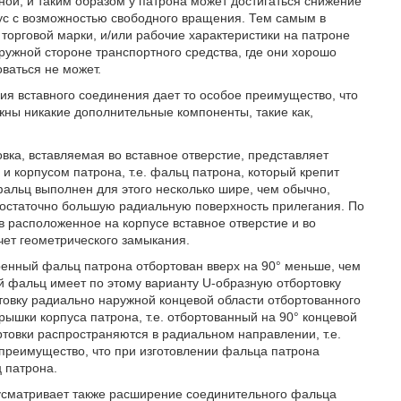
ной, и таким образом у патрона может достигаться снижение
рпус с возможностью свободного вращения. Тем самым в
 торговой марки, и/или рабочие характеристики на патроне
ружной стороне транспортного средства, где они хорошо
ваться не может.
ия вставного соединения дает то особое преимущество, что
ны никакие дополнительные компоненты, такие как,
ка, вставляемая во вставное отверстие, представляет
 корпусом патрона, т.е. фальц патрона, который крепит
фальц выполнен для этого несколько шире, чем обычно,
достаточно большую радиальную поверхность прилегания. По
 расположенное на корпусе вставное отверстие и во
чет геометрического замыкания.
енный фальц патрона отбортован вверх на 90° меньше, чем
 фальц имеет по этому варианту U-образную отбортовку
ртовку радиально наружной концевой области отбортованного
рышки корпуса патрона, т.е. отбортованный на 90° концевой
ртовки распространяются в радиальном направлении, т.е.
 преимущество, что при изготовлении фальца патрона
 патрона.
усматривает также расширение соединительного фальца