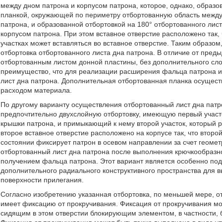
между дном патрона и корпусом патрона, которое, однако, обра
планкой, окружающей по периметру отбортованную область между 
патрона, и образованной отбортовкой на 180° отбортованного листа
корпусом патрона. При этом вставное отверстие расположено так,
участках может вставляться во вставное отверстие. Таким образом
отбортовка отбортованного листа дна патрона. В отличие от пре
отбортованным листом донной пластины, без дополнительного слоя
преимущество, что для реализации расширения фальца патрона и
лист дна патрона. Дополнительная отбортованная планка осущест
расходом материала.
По другому варианту осуществления отбортованный лист дна патр
предпочтительно двухслойную отбортовку, имеющую первый участо
крышки патрона, и примыкающий к нему второй участок, который 
второе вставное отверстие расположено на корпусе так, что второй
состоянии фиксирует патрон в осевом направлении за счет геоме
отбортованный лист дна патрона после выполнения крючкообразно
получением фальца патрона. Этот вариант является особенно под
дополнительного радиального конструктивного пространства для 
поверхности прилегания.
Согласно изобретению указанная отбортовка, по меньшей мере, о
имеет фиксацию от прокручивания. Фиксация от прокручивания мо
сидящим в этом отверстии блокирующим элементом, в частности,