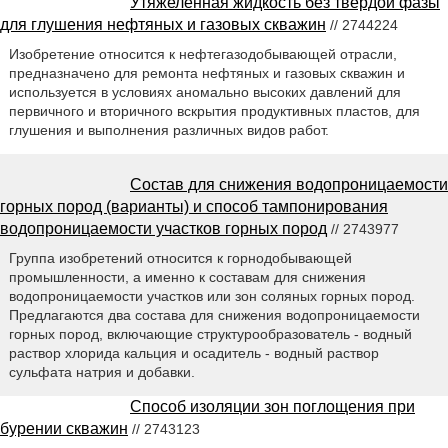
Утяжеленная жидкость без твердой фазы
для глушения нефтяных и газовых скважин
// 2744224
Изобретение относится к нефтегазодобывающей отрасли,
предназначено для ремонта нефтяных и газовых скважин и
используется в условиях аномально высоких давлений для
первичного и вторичного вскрытия продуктивных пластов, для
глушения и выполнения различных видов работ.
Состав для снижения водопроницаемости
горных пород (варианты) и способ тампонирования
водопроницаемости участков горных пород
// 2743977
Группа изобретений относится к горнодобывающей
промышленности, а именно к составам для снижения
водопроницаемости участков или зон соляных горных пород.
Предлагаются два состава для снижения водопроницаемости
горных пород, включающие структурообразователь - водный
раствор хлорида кальция и осадитель - водный раствор
сульфата натрия и добавки.
Способ изоляции зон поглощения при
бурении скважин
// 2743123