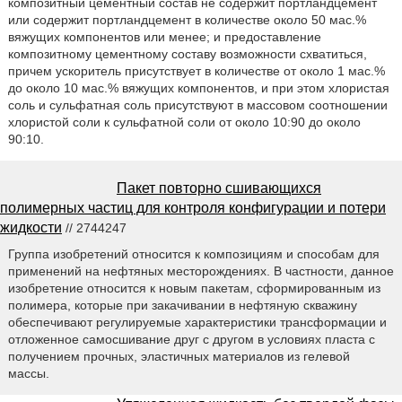
композитный цементный состав не содержит портландцемент
или содержит портландцемент в количестве около 50 мас.%
вяжущих компонентов или менее; и предоставление
композитному цементному составу возможности схватиться,
причем ускоритель присутствует в количестве от около 1 мас.%
до около 10 мас.% вяжущих компонентов, и при этом хлористая
соль и сульфатная соль присутствуют в массовом соотношении
хлористой соли к сульфатной соли от около 10:90 до около
90:10.
Пакет повторно сшивающихся
полимерных частиц для контроля конфигурации и потери
жидкости
// 2744247
Группа изобретений относится к композициям и способам для
применений на нефтяных месторождениях. В частности, данное
изобретение относится к новым пакетам, сформированным из
полимера, которые при закачивании в нефтяную скважину
обеспечивают регулируемые характеристики трансформации и
отложенное самосшивание друг с другом в условиях пласта с
получением прочных, эластичных материалов из гелевой
массы.