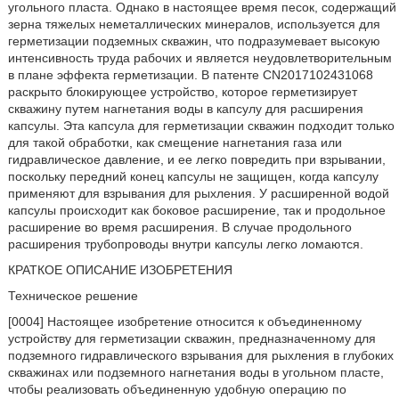
угольного пласта. Однако в настоящее время песок, содержащий
зерна тяжелых неметаллических минералов, используется для
герметизации подземных скважин, что подразумевает высокую
интенсивность труда рабочих и является неудовлетворительным
в плане эффекта герметизации. В патенте CN2017102431068
раскрыто блокирующее устройство, которое герметизирует
скважину путем нагнетания воды в капсулу для расширения
капсулы. Эта капсула для герметизации скважин подходит только
для такой обработки, как смещение нагнетания газа или
гидравлическое давление, и ее легко повредить при взрывании,
поскольку передний конец капсулы не защищен, когда капсулу
применяют для взрывания для рыхления. У расширенной водой
капсулы происходит как боковое расширение, так и продольное
расширение во время расширения. В случае продольного
расширения трубопроводы внутри капсулы легко ломаются.
КРАТКОЕ ОПИСАНИЕ ИЗОБРЕТЕНИЯ
Техническое решение
[0004] Настоящее изобретение относится к объединенному
устройству для герметизации скважин, предназначенному для
подземного гидравлического взрывания для рыхления в глубоких
скважинах или подземного нагнетания воды в угольном пласте,
чтобы реализовать объединенную удобную операцию по