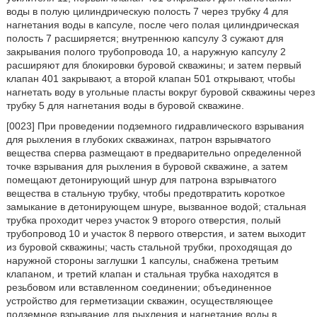
воды в полую цилиндрическую полость 7 через трубку 4 для
нагнетания воды в капсуле, после чего полая цилиндрическая
полость 7 расширяется; внутреннюю капсулу 3 сужают для
закрывания полого трубопровода 10, а наружную капсулу 2
расширяют для блокировки буровой скважины; и затем первый
клапан 401 закрывают, а второй клапан 501 открывают, чтобы
нагнетать воду в угольные пласты вокруг буровой скважины через
трубку 5 для нагнетания воды в буровой скважине.
[0023] При проведении подземного гидравлического взрывания
для рыхления в глубоких скважинах, патрон взрывчатого
вещества сперва размещают в предварительно определенной
точке взрывания для рыхления в буровой скважине, а затем
помещают детонирующий шнур для патрона взрывчатого
вещества в стальную трубку, чтобы предотвратить короткое
замыкание в детонирующем шнуре, вызванное водой; стальная
трубка проходит через участок 9 второго отверстия, полый
трубопровод 10 и участок 8 первого отверстия, и затем выходит
из буровой скважины; часть стальной трубки, проходящая до
наружной стороны заглушки 1 капсулы, снабжена третьим
клапаном, и третий клапан и стальная трубка находятся в
резьбовом или вставленном соединении; объединенное
устройство для герметизации скважин, осуществляющее
подземное взрывание для рыхления и нагнетание воды в