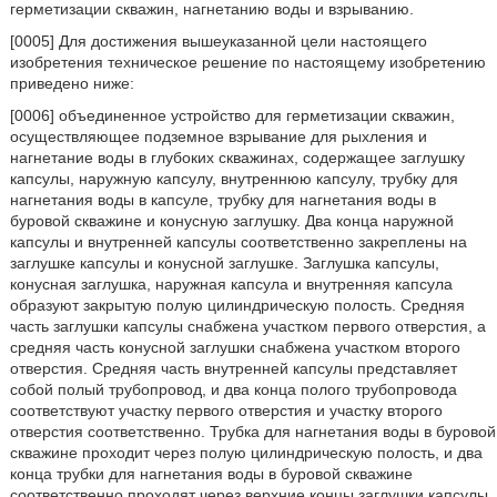
герметизации скважин, нагнетанию воды и взрыванию.
[0005] Для достижения вышеуказанной цели настоящего
изобретения техническое решение по настоящему изобретению
приведено ниже:
[0006] объединенное устройство для герметизации скважин,
осуществляющее подземное взрывание для рыхления и
нагнетание воды в глубоких скважинах, содержащее заглушку
капсулы, наружную капсулу, внутреннюю капсулу, трубку для
нагнетания воды в капсуле, трубку для нагнетания воды в
буровой скважине и конусную заглушку. Два конца наружной
капсулы и внутренней капсулы соответственно закреплены на
заглушке капсулы и конусной заглушке. Заглушка капсулы,
конусная заглушка, наружная капсула и внутренняя капсула
образуют закрытую полую цилиндрическую полость. Средняя
часть заглушки капсулы снабжена участком первого отверстия, а
средняя часть конусной заглушки снабжена участком второго
отверстия. Средняя часть внутренней капсулы представляет
собой полый трубопровод, и два конца полого трубопровода
соответствуют участку первого отверстия и участку второго
отверстия соответственно. Трубка для нагнетания воды в буровой
скважине проходит через полую цилиндрическую полость, и два
конца трубки для нагнетания воды в буровой скважине
соответственно проходят через верхние концы заглушки капсулы