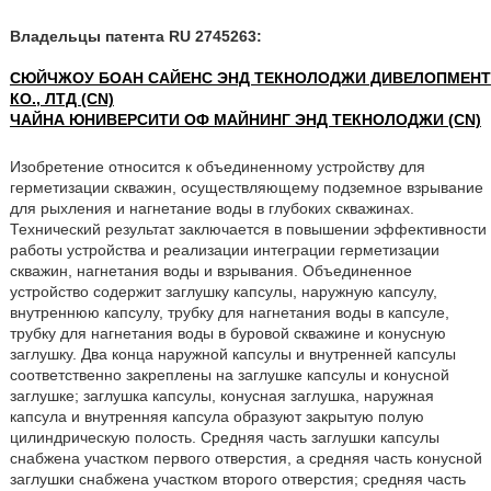
Владельцы патента RU 2745263:
СЮЙЧЖОУ БОАН САЙЕНС ЭНД ТЕКНОЛОДЖИ ДИВЕЛОПМЕНТ
КО., ЛТД (CN)
ЧАЙНА ЮНИВЕРСИТИ ОФ МАЙНИНГ ЭНД ТЕКНОЛОДЖИ (CN)
Изобретение относится к объединенному устройству для
герметизации скважин, осуществляющему подземное взрывание
для рыхления и нагнетание воды в глубоких скважинах.
Технический результат заключается в повышении эффективности
работы устройства и реализации интеграции герметизации
скважин, нагнетания воды и взрывания. Объединенное
устройство содержит заглушку капсулы, наружную капсулу,
внутреннюю капсулу, трубку для нагнетания воды в капсуле,
трубку для нагнетания воды в буровой скважине и конусную
заглушку. Два конца наружной капсулы и внутренней капсулы
соответственно закреплены на заглушке капсулы и конусной
заглушке; заглушка капсулы, конусная заглушка, наружная
капсула и внутренняя капсула образуют закрытую полую
цилиндрическую полость. Средняя часть заглушки капсулы
снабжена участком первого отверстия, а средняя часть конусной
заглушки снабжена участком второго отверстия; средняя часть