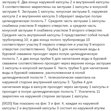
заглушку 6. Два конца наружной капсулы 2 и внутренней капсулы
3 соответственно закреплены на заглушке 1 капсулы и конусной
заглушке 6. Заглушка 1 капсулы, конусная заглушка 6, наружная
капсула 2 и внутренняя капсула 3 образуют закрытую полую
цилиндрическую полость 7. Средняя часть заглушки 1 капсулы
снабжена участком 8 первого отверстия, а средняя часть
конусной заглушки 4 снабжена участком 9 второго отверстия.
Средняя часть внутренней капсулы 3 представляет собой полый
трубопровод 10, и два конца полого трубопровода 10
соответствуют участку 8 первого отверстия и участку 9 второго
отверстия соответственно. Трубка 5 для нагнетания воды в
буровой скважине проходит через полую цилиндрическую
полость 7, и два конца трубки 5 для нагнетания воды в буровой
скважине соответственно проходят через верхние концы заглушки
1 капсулы и конусной заглушки 6. Часть трубки 5 для нагнетания
воды в буровой скважине, расположенная в полой
цилиндрической полости 7, телескопически намотана на
наружной стороне внутренней капсулы 3. Трубка 4 для
нагнетания воды в капсуле проходит через заглушку 1 капсулы и
проходит в полую цилиндрическую полость 7. Усилитель 11
закреплен на наружной стороне заглушки 1 капсулы.
[0020] Как показано на фиг. 3 и фиг. 4, каждая из наружной
капсулы 2 и внутренней капсулы 3 состоит из наружной втулки