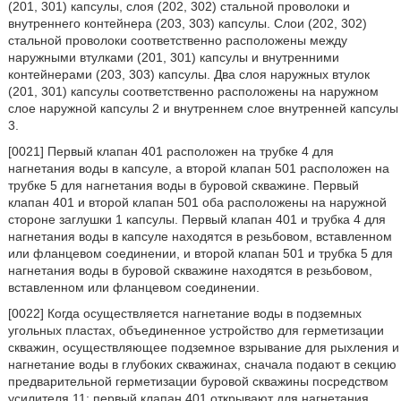
(201, 301) капсулы, слоя (202, 302) стальной проволоки и
внутреннего контейнера (203, 303) капсулы. Слои (202, 302)
стальной проволоки соответственно расположены между
наружными втулками (201, 301) капсулы и внутренними
контейнерами (203, 303) капсулы. Два слоя наружных втулок
(201, 301) капсулы соответственно расположены на наружном
слое наружной капсулы 2 и внутреннем слое внутренней капсулы
3.
[0021] Первый клапан 401 расположен на трубке 4 для
нагнетания воды в капсуле, а второй клапан 501 расположен на
трубке 5 для нагнетания воды в буровой скважине. Первый
клапан 401 и второй клапан 501 оба расположены на наружной
стороне заглушки 1 капсулы. Первый клапан 401 и трубка 4 для
нагнетания воды в капсуле находятся в резьбовом, вставленном
или фланцевом соединении, и второй клапан 501 и трубка 5 для
нагнетания воды в буровой скважине находятся в резьбовом,
вставленном или фланцевом соединении.
[0022] Когда осуществляется нагнетание воды в подземных
угольных пластах, объединенное устройство для герметизации
скважин, осуществляющее подземное взрывание для рыхления и
нагнетание воды в глубоких скважинах, сначала подают в секцию
предварительной герметизации буровой скважины посредством
усилителя 11; первый клапан 401 открывают для нагнетания