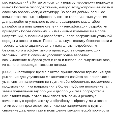
месторождений в Китае относятся к пермоуглеродному периоду и
имеют большое газосодержание, низкую воздухопроницаемость и
сложную геологическую структуру. Во время добычи большое
количество газовых выбросов, сложные геологические условия
для разработки угольного пласта, расширение масштабов
разработки и повышение степени интенсификации разработки
приводят к более сложным и изменчивым изменениям в поле
напряжений, вызванном разработкой, поле разрушения угольной
породы и газовом поле. Первоначальную технику безопасности и
теорию сложно адаптировать к насущным потребностям
безопасного и эффективного производства существующих
угольных шахт. В сложных условиях более вероятно
возникновение выброса угля и газа и внезапное выделение газа,
из-за чего происходят газовые аварии.
[0003] В настоящее время в Китае принят способ взрывания для
рыхления для улучшения механических свойств основной части
угля, снятия напряжения на грунт, чтобы обеспечить возможность
продвижения пика напряжения в более глубокое положение, а
затем подавления адсорбции и десорбции газа посредством
нагнетания воды в угольный пласт, тем самым реализуя
комплексную профилактику и обработку выброса угля и газа с
точки зрения трех аспектов: снижение напряжения в грунте,
снижение давления газа и повышение механической прочности