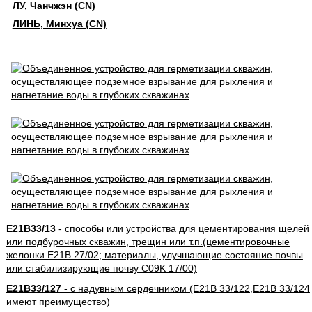
ЛУ, Чанчжэн (CN)
ЛИНЬ, Минхуа (CN)
E21B33/13
- способы или устройства для цементирования щелей
или подбурочных скважин, трещин или т.п.(цементировочные
желонки E21B 27/02; материалы, улучшающие состояние почвы
или стабилизирующие почву C09K 17/00)
E21B33/127
- с надувным сердечником (E21B 33/122,E21B 33/124
имеют преимущество)