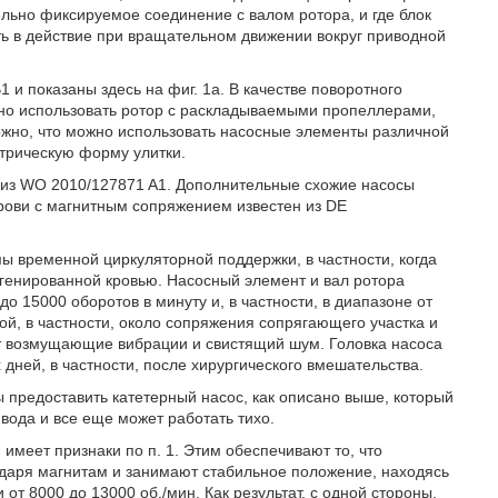
льно фиксируемое соединение с валом ротора, и где блок
ть в действие при вращательном движении вокруг приводной
 и показаны здесь на фиг. 1a. В качестве поворотного
жно использовать ротор с раскладываемыми пропеллерами,
ожно, что можно использовать насосные элементы различной
етрическую форму улитки.
н из WO 2010/127871 A1. Дополнительные схожие насосы
рови с магнитным сопряжением известен из DE
мы временной циркуляторной поддержки, в частности, когда
генированной кровью. Насосный элемент и вал ротора
о 15000 оборотов в минуту и, в частности, в диапазоне от
й, в частности, около сопряжения сопрягающего участка и
ают возмущающие вибрации и свистящий шум. Головка насоса
 дней, в частности, после хирургического вмешательства.
ы предоставить катетерный насос, как описано выше, который
вода и все еще может работать тихо.
 имеет признаки по п. 1. Этим обеспечивают то, что
даря магнитам и занимают стабильное положение, находясь
и от 8000 до 13000 об./мин. Как результат, с одной стороны,