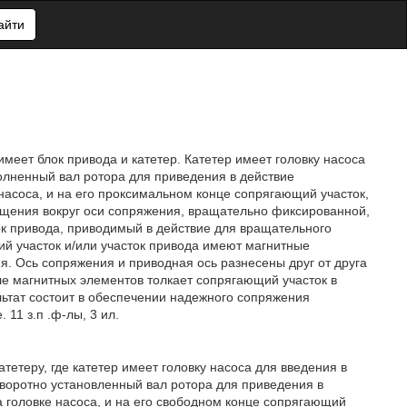
айти
меет блок привода и катетер. Катетер имеет головку насоса
олненный вал ротора для приведения в действие
насоса, и на его проксимальном конце сопрягающий участок,
ащения вокруг оси сопряжения, вращательно фиксированной,
ок привода, приводимый в действие для вращательного
й участок и/или участок привода имеют магнитные
я. Ось сопряжения и приводная ось разнесены друг от друга
ле магнитных элементов толкает сопрягающий участок в
ьтат состоит в обеспечении надежного сопряжения
11 з.п .ф-лы, 3 ил.
тетеру, где катетер имеет головку насоса для введения в
оворотно установленный вал ротора для приведения в
 головке насоса, и на его свободном конце сопрягающий