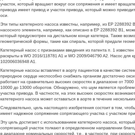
участок, который вращают вокруг оси сопряжения и имеет вращате
привода имеет привод и участок привода, который можно приводи
оси.
Эти типы катетерного насоса известны, например, из EP 2288392 B1
насосного элемента, например, как описано в EP 2288392 B1, мо
который предусмотрен на дистальном конце катетера. Также возм
геометрической формы, такие как спираль, которой придали геом
Катетерный насос с признаками введения из патента п. 1 известе
раскрыты в WO 2016/118781 A1 и WO 2009/046790 A2. Насос для к
102006036948 A1.
Катетерные насосы вставляют в аорту пациентов в качестве систе
природное сердце неспособно снабжать организм достаточно окси
работают на сравнительно высоких скоростях в диапазоне от 7000 д
10000 до 13000 оборотов. Обнаружено, что шум является проблемо
участка привода. В частности, на этих высоких скоростях возник
катетерного насоса может оставаться в аорте в течение нескольких
Следовательно, цель настоящего изобретения состоит в том, чтоб
имеет надежное сопряжение сопрягающего участка с участком при
Эту цель достигают с использованием катетерного насоса, который
сопрягающий участок толкают в определенном направлении благо
в диапазоне номинальных скоростей, т.е., в частности, при скорост