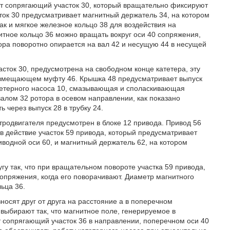
ет сопрягающий участок 30, который вращательно фиксируют
ток 30 предусматривает магнитный держатель 34, на котором
ак и мягкое железное кольцо 38 для воздействия на
итное кольцо 36 можно вращать вокруг оси 40 сопряжения,
тора поворотно опирается на вал 42 и несущую 44 в несущей
сток 30, предусмотрена на свободном конце катетера, эту
 вмещающем муфту 46. Крышка 48 предусматривает выпуск
атетерного насоса 10, смазывающая и споласкивающая
алом 32 ротора в осевом направлении, как показано
 через выпуск 28 в трубку 24.
ктродвигателя предусмотрен в блоке 12 привода. Привод 56
в действие участок 59 привода, который предусматривает
иводной оси 60, и магнитный держатель 62, на котором
у так, что при вращательном повороте участка 59 привода,
пряжения, когда его поворачивают. Диаметр магнитного
ьца 36.
зносят друг от друга на расстояние a в поперечном
выбирают так, что магнитное поле, генерируемое в
ет сопрягающий участок 36 в направлении, поперечном оси 40