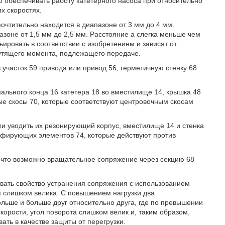
 обеспечивать работу катетерного насоса при относительно
х скоростях.
очтительно находится в диапазоне от 3 мм до 4 мм.
азоне от 1,5 мм до 2,5 мм. Расстояние a слегка меньше чем
ьировать в соответствии с изобретением и зависят от
рутящего момента, подлежащего передаче.
 участок 59 привода или привод 56, герметичную стенку 68
ального конца 16 катетера 18 во вместилище 14, крышка 48
ые скосы 70, которые соответствуют центровочным скосам
и уводить их резонирующий корпус, вместилище 14 и стенка
пфирующих элементов 74, которые действуют против
 что возможно вращательное сопряжение через секцию 68
вать свойство устранения сопряжения с использованием
я слишком велика. С повышением нагрузки два
ольше и больше друг относительно друга, где по превышении
орости, угол поворота слишком велик и, таким образом,
ать в качестве защиты от перегрузки.