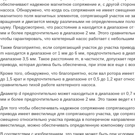
обеспечивают надежное магнитное сопряжение и, с другой сторон
насоса. Обнаружено, что когда ось сопряжения не имеет смещени
магнитного поля магнитных элементов, сопрягающий участок не 
вращения и двигается между различными не определенными поло
шуму. Предусмотрено, что расстояние a находится в диапазоне от 
мм и более предпочтительно в диапазоне 2 мм. Этого сравнительн
чтобы гарантировать, что катетерный насос работает с небольши
Также благоприятно, если сопрягающий участок до участка привод
m находится в диапазоне от 1 мм до 6 мм, предпочтительно в диап
диапазоне 3,5 мм. Такое расстояние m, в частности, допускает ге
привода, которая должна быть обеспечена, при этом все еще с в
Кроме того, обнаружено, что благоприятно, если вал ротора имеет 
до 1,5 крат и предпочтительно в диапазоне от 0,5 до 1,2 крат отн
сравнительно тихой работе катетерного насоса.
Диаметр d предпочтительно может находиться в диапазоне от 0,7 м
мм и более предпочтительно в диапазоне 2 мм. Это также ведет к 
Для того чтобы обеспечивать надежное сопряжение сопрягающего у
привода имеет вместилище для сопрягающего участка, где сопряг
смещено относительно участка привода в поперечном направлении
вместилище, можно обеспечивать определенную компоновку сопря
В соответствии с изобретением, это также может быть при услови