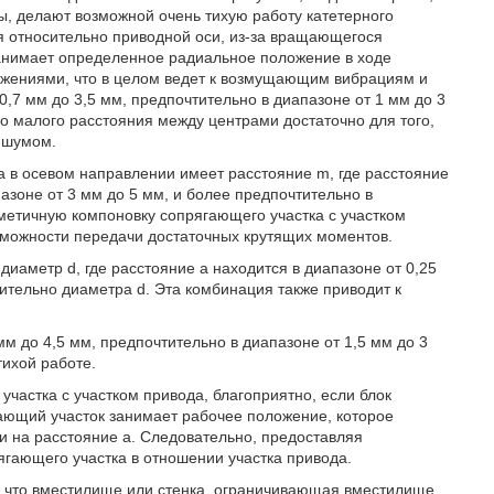
ы, делают возможной очень тихую работу катетерного
я относительно приводной оси, из-за вращающегося
занимает определенное радиальное положение в ходе
жениями, что в целом ведет к возмущающим вибрациям и
0,7 мм до 3,5 мм, предпочтительно в диапазоне от 1 мм до 3
о малого расстояния между центрами достаточно для того,
м шумом.
а в осевом направлении имеет расстояние m, где расстояние
азоне от 3 мм до 5 мм, и более предпочтительно в
рметичную компоновку сопрягающего участка с участком
озможности передачи достаточных крутящих моментов.
диаметр d, где расстояние a находится в диапазоне от 0,25
осительно диаметра d. Эта комбинация также приводит к
м до 4,5 мм, предпочтительно в диапазоне от 1,5 мм до 3
тихой работе.
частка с участком привода, благоприятно, если блок
ающий участок занимает рабочее положение, которое
 на расстояние a. Следовательно, предоставляя
гающего участка в отношении участка привода.
и, что вместилище или стенка, ограничивающая вместилище,