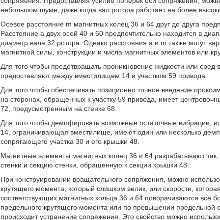
сопряжения. Предоставляя усилие поперек оси сопряжения, можно
небольшом шуме, даже когда вал ротора работает на более высоки
Осевое расстояние m магнитных колец 36 и 64 друг до друга предп
Расстояние a двух осей 40 и 60 предпочтительно находится в диап
диаметр вала 32 ротора. Однако расстояния a и m также могут вар
магнитной силы, конструкции и числа магнитных элементов или к
Для того чтобы предотвращать проникновение жидкости или сред в
предоставляют между вместилищем 14 и участком 59 привода.
Для того чтобы обеспечивать позиционно точное введение проксим
на сторонах, обращенных к участку 59 привода, имеет центровочн
72, предусмотренным на стенке 68.
Для того чтобы демпфировать возможные остаточные вибрации, ил
14, ограничивающая вместилище, имеют один или несколько дем
сопрягающего участка 30 и его крышки 48.
Магнитные элементы магнитных колец 36 и 64 разрабатывают так,
стенки и секцию стенки, обращенную к секции крышки 48.
При конструировании вращательного сопряжения, можно использо
крутящего момента, который слишком велик, или скорости, котора
соответствующих магнитных кольца 36 и 64 поворачиваются все б
предельного крутящего момента или по превышении предельной ск
происходит устранение сопряжения. Это свойство можно использов