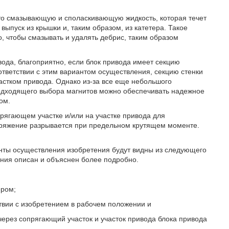
что смазывающую и споласкивающую жидкость, которая течет
выпуск из крышки и, таким образом, из катетера. Такое
го, чтобы смазывать и удалять дебрис, таким образом
вода, благоприятно, если блок привода имеет секцию
ответствии с этим вариантом осуществления, секцию стенки
стком привода. Однако из-за все еще небольшого
одходящего выбора магнитов можно обеспечивать надежное
ом.
рягающем участке и/или на участке привода для
пряжение разрывается при предельном крутящем моменте.
нты осуществления изобретения будут видны из следующего
ения описан и объяснен более подробно.
ером;
ствии с изобретением в рабочем положении и
через сопрягающий участок и участок привода блока привода