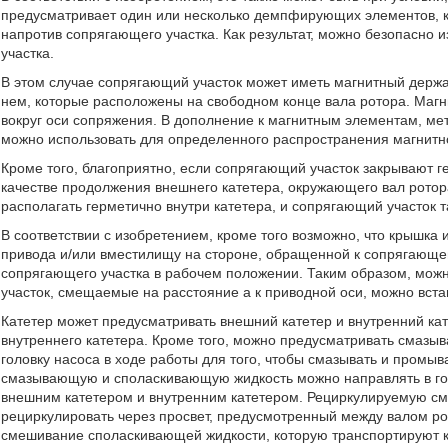
предусматривает один или несколько демпфирующих элементов, 
напротив сопрягающего участка. Как результат, можно безопасно
участка.
В этом случае сопрягающий участок может иметь магнитный дер
нем, которые расположены на свободном конце вала ротора. Маг
вокруг оси сопряжения. В дополнение к магнитным элементам, ме
можно использовать для определенного распространения магнитн
Кроме того, благоприятно, если сопрягающий участок закрывают 
качестве продолжения внешнего катетера, окружающего вал ротора
располагать герметично внутри катетера, и сопрягающий участок 
В соответствии с изобретением, кроме того возможно, что крышка
привода и/или вместилищу на стороне, обращенной к сопрягающем
сопрягающего участка в рабочем положении. Таким образом, можн
участок, смещаемые на расстояние a к приводной оси, можно вста
Катетер может предусматривать внешний катетер и внутренний кат
внутреннего катетера. Кроме того, можно предусматривать смаз
головку насоса в ходе работы для того, чтобы смазывать и промыв
смазывающую и споласкивающую жидкость можно направлять в гол
внешним катетером и внутренним катетером. Рециркулируемую 
рециркулировать через просвет, предусмотренный между валом ро
смешивание споласкивающей жидкости, которую транспортируют к