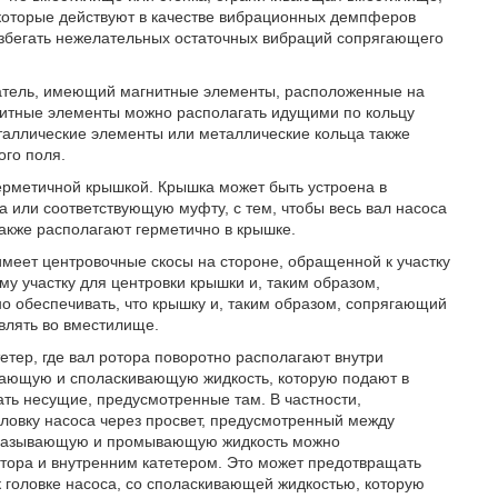
которые действуют в качестве вибрационных демпферов
 избегать нежелательных остаточных вибраций сопрягающего
жатель, имеющий магнитные элементы, расположенные на
нитные элементы можно располагать идущими по кольцу
таллические элементы или металлические кольца также
ого поля.
герметичной крышкой. Крышка может быть устроена в
 или соответствующую муфту, с тем, чтобы весь вал насоса
также располагают герметично в крышке.
 имеет центровочные скосы на стороне, обращенной к участку
у участку для центровки крышки и, таким образом,
о обеспечивать, что крышку и, таким образом, сопрягающий
влять во вместилище.
етер, где вал ротора поворотно располагают внутри
ывающую и споласкивающую жидкость, которую подают в
ать несущие, предусмотренные там. В частности,
овку насоса через просвет, предусмотренный между
смазывающую и промывающую жидкость можно
тора и внутренним катетером. Это может предотвращать
 головке насоса, со споласкивающей жидкостью, которую