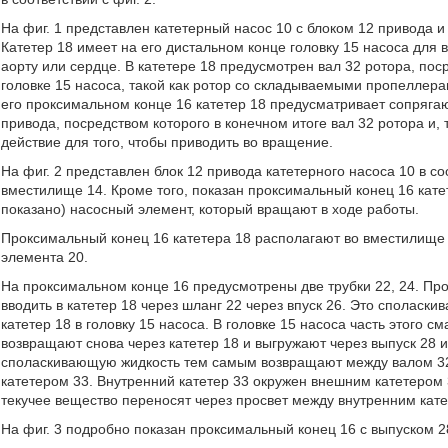
На фиг. 1 представлен катетерный насос 10 с блоком 12 привода и
Катетер 18 имеет на его дистальном конце головку 15 насоса для 
аорту или сердце. В катетере 18 предусмотрен вал 32 ротора, по
головке 15 насоса, такой как ротор со складываемыми пропеллера
его проксимальном конце 16 катетер 18 предусматривает сопрягаю
привода, посредством которого в конечном итоге вал 32 ротора и
действие для того, чтобы приводить во вращение.
На фиг. 2 представлен блок 12 привода катетерного насоса 10 в с
вместилище 14. Кроме того, показан проксимальный конец 16 кате
показано) насосный элемент, который вращают в ходе работы.
Проксимальный конец 16 катетера 18 располагают во вместилище
элемента 20.
На проксимальном конце 16 предусмотрены две трубки 22, 24. 
вводить в катетер 18 через шланг 22 через впуск 26. Это сполас
катетер 18 в головку 15 насоса. В головке 15 насоса часть этого
возвращают снова через катетер 18 и выгружают через выпуск 28
споласкивающую жидкость тем самым возвращают между валом 32
катетером 33. Внутренний катетер 33 окружен внешним катетером
текучее вещество переносят через просвет между внутренним кате
На фиг. 3 подробно показан проксимальный конец 16 с выпуском 2