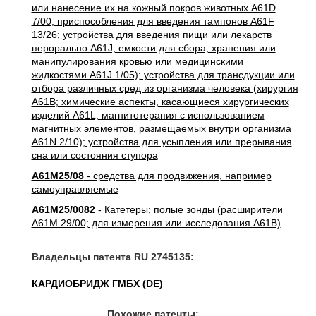
или нанесение их на кожный покров животных A61D
7/00; приспособления для введения тампонов A61F
13/26; устройства для введения пищи или лекарств
перорально A61J; емкости для сбора, хранения или
манипулирования кровью или медицинскими
жидкостями A61J 1/05); устройства для трансдукции или
отбора различных сред из организма человека (хирургия
A61B; химические аспекты, касающиеся хирургических
изделий A61L; магнитотерапия с использованием
магнитных элементов, размещаемых внутри организма
A61N 2/10); устройства для усыпления или прерывания
сна или состояния ступора
A61M25/08
- средства для продвижения, например
самоуправляемые
A61M25/0082
- Катетеры; полые зонды (расширители
A61M 29/00; для измерения или исследования A61B)
Владельцы патента RU 2745135:
КАРДИОБРИДЖ ГМБХ (DE)
Похожие патенты: