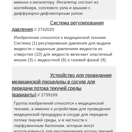
именно к ингалятору. Ингалятор состоит из
контейнера, соплового узла и крышки с
диффузорно-дефлекторным узлом.
Система регулирования
давления
// 2742020
Изобретение относится к медицинской технике.
Система (1) регулирования давления для выдачи
жидкости с заданным давлением жидкости из
отверстия (10) для жидкости включает эластичный
мешок (3) с жидкостной (8) и газовой фазой (9).
Устройство для проведения
медицинской процедуры в сосуде для
передачи потока текучей среды
(варианты)
// 2739169
Группа изобретений относится к медицинской
технике, а именно к устройствам для проведения
медицинской процедуры в сосуде для передачи
потока текучей среды, и в частности к
перфузионным баллонам, которые могут
использоваться для регулирования потока текучей