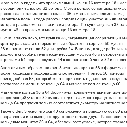
Можно ясно видеть, что проксимальный конец 16 катетера 18 име
в соединении с валом 32 ротора. С этой целью, сопрягающий учас
располагают как магнитное кольцо 36 с магнитными элементами, т
магнитное поле. В ходе работы, сопрягающий участок 30 или магн
которая расположена на оси вала ротора. По существу, вал 32 ро
муфте 46 на проксимальном конце 16 катетера 18.
С фиг. 3 также ясно, что крышка 48, закрывающая сопрягающий уча
крышку располагают герметичным образом на корпусе 50 муфты,
28 и приемное сопло 52 для трубки 24. В целом, в ходе работы к
жидкость способна течь между несущей муфтой 46 и поворотным в
стрелками 54, через несущую 44 к сопрягающей части 32 и вытекать
Аналогичным образом, на фиг. 3 ясно, что привод 56 в форме эле
может содержать подходящий блок передачи. Привод 56 приводит 
приводной вал 58, который можно приводить в движение вокруг пр
располагают магнитное кольцо 64 и мягкое железное кольцо 66.
Магнитные кольца 36 и 64 формируют комплементарными друг друг
сопрягающий участок 30 смещают для взаимного вращательного со
кольца 64 предпочтительно соответствует диаметру магнитного кол
Также с фиг. 3 ясно, что ось 40 сопряжения и приводную ось 60 ра
направлении или смещают друг относительно друга. Расстояние a 
кольцевых магнитах 36 и 64, обеспечивает усилие, которое толка