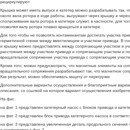
рециркулируют.
Крышка может иметь выпуск и катетер можно разрабатывать так, 
около вала ротора в ходе работы, выгружают через крышку и через 
споласкивание вала ротора в катетере служит, в частности, для то
позволяя валу ротора плавно вращаться в катетере.
Для того чтобы не позволять контаминантам достигать участка при
герметичной стенки между вместилищем и участком привода. В со
и крышку можно предоставлять между сопрягающим участком и уча
расстояния между участком привода и сопрягающим участком и п
вращательное сопряжение участка привода с сопрягающим участк
Кроме того, можно предусмотреть, что магнитные элементы на соп
вращательного сопряжения разрабатывают так, что магнитное со
Как результат, можно обеспечивать защиту от перегрузки.
Дополнительные варианты осуществления и благоприятные вариа
описания, со ссылкой на которое вариант осуществления изобрет
На фиг.:
на фиг. 1 представлен катетерный насос с блоком привода и катет
на фиг. 2 представлен блок привода катетерного насоса в соответ
на фиг. 3 представлена увеличенная деталь продольного сечения 
в соответствии с фиг. 2.