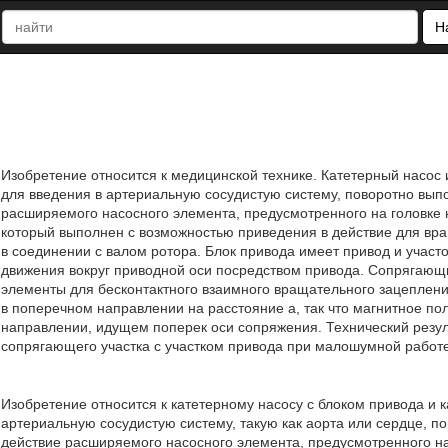
Н
Изобретение относится к медицинской технике. Катетерный насос и
для введения в артериальную сосудистую систему, поворотно вып
расширяемого насосного элемента, предусмотренного на головке 
который выполнен с возможностью приведения в действие для вр
в соединении с валом ротора. Блок привода имеет привод и участ
движения вокруг приводной оси посредством привода. Сопрягающи
элементы для бесконтактного взаимного вращательного зацеплени
в поперечном направлении на расстояние a, так что магнитное по
направлении, идущем поперек оси сопряжения. Технический резул
сопрягающего участка с участком привода при малошумной работе. 
Изобретение относится к катетерному насосу с блоком привода и ка
артериальную сосудистую систему, такую как аорта или сердце, п
действие расширяемого насосного элемента, предусмотренного на