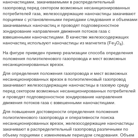
наночастицами, закачиваемыми в распределительный
газопровод перед сектором возможных несанкционированных
потребителей газа, железосодержащие наночастицы закачивают
порциями с установленными периодами следования и объемами
закачиваемых наночастиц и проводят подповерхностное
зондирование направления движения потоков газа с
взвешенными наночастицами. В качестве железосодержащих
наночастиц используют наночастицы из магнетита (Fe
O
).
3
4
На фигуре приведен пример реализации способа определения
положения полиэтиленового газопровода и мест возможных
несанкционированных врезок.
Для определения положения газопровода и мест возможных
несанкционированных врезок в полиэтиленовый газопровод
закачивают железосодержащие наночастицы в газовую среду
перед сектором возможных несанкционированных потребителей
и проводят подповерхностное зондирование направления
движения потоков газа с взвешенными наночастицами.
Для повышения достоверности определения положения
полиэтиленового газопровода и оперативности поиска
несанкционированных врезок, железосодержащие наночастицы
закачивают в распределительный газопровод различными по
объему порциями с изменяемым периодом следования. Объем