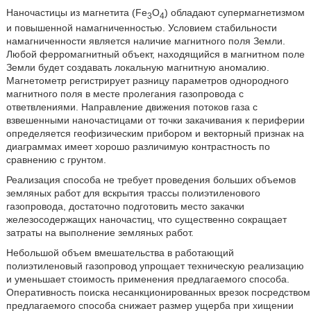
Наночастицы из магнетита (Fe
O
) обладают супермагнетизмом
3
4
и повышенной намагниченностью. Условием стабильности
намагниченности является наличие магнитного поля Земли.
Любой ферромагнитный объект, находящийся в магнитном поле
Земли будет создавать локальную магнитную аномалию.
Магнетометр регистрирует разницу параметров однородного
магнитного поля в месте пролегания газопровода с
ответвлениями. Направление движения потоков газа с
взвешенными наночастицами от точки закачивания к периферии
определяется геофизическим прибором и векторный признак на
диаграммах имеет хорошо различимую контрастность по
сравнению с грунтом.
Реализация способа не требует проведения больших объемов
земляных работ для вскрытия трассы полиэтиленового
газопровода, достаточно подготовить место закачки
железосодержащих наночастиц, что существенно сокращает
затраты на выполнение земляных работ.
Небольшой объем вмешательства в работающий
полиэтиленовый газопровод упрощает техническую реализацию
и уменьшает стоимость применения предлагаемого способа.
Оперативность поиска несанкционированных врезок посредством
предлагаемого способа снижает размер ущерба при хищении