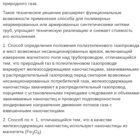
природного газа.
Такое техническое решение расширяет функциональные
возможности применения способа для полимерных
неармированных или армированных синтетическими нитями
труб, упрощает техническую реализацию и снижает стоимость
его исполнения.
1. Способ определения положения полиэтиленового газопровода
и мест возможных несанкционированных врезок, включающий
измерение магнитного поля над трубопроводом, отличающийся
тем, что природный газ в полиэтиленовом газопроводе
маркируют железосодержащими наночастицами, закачиваемыми
в распределительный газопровод перед сектором возможных
несанкционированных потребителей газа, железосодержащие
наночастицы закачивают в распределительный газопровод
порциями с установленными периодами следования и объемами
закачиваемых наночастиц и проводят подповерхностное
зондирование направления движения потоков газа с
взвешенными наночастицами.
2. Способ по п. 1, отличающийся тем, что в качестве
железосодержащих наночастиц используют наночастицы из
магнетита (Fe
O
).
3
4