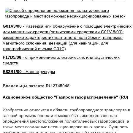
G01V3/00
- Разведка или обнаружение с помощью электрических
или магнитных средств (оптическими средствами G01V 8/00);
измерение характеристик магнитного поля Земли, например
магнитного склонения, девиации (для навигации, для
топографической съемки G01C)
F17D5/06
- с применением электрических или акустических
средств
B82B1/00
- Наноструктуры
Владельцы патента RU 2745048:
Акционерное общество "Газпром газораспределение" (RU)
Изобретение относится к области трубопроводного транспорта в
газовой промышленности и может быть использовано для
определения местоположения полиэтиленовых газопроводов, а
также мест возможных несанкционированных врезок. Сущность
изобретения состоит в том, что природный газ маркируют