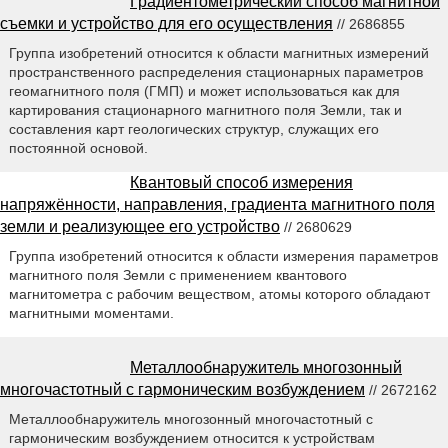
Градиентометрический способ магнитной
съемки и устройство для его осуществления
// 2686855
Группа изобретений относится к области магнитных измерений
пространственного распределения стационарных параметров
геомагнитного поля (ГМП) и может использоваться как для
картирования стационарного магнитного поля Земли, так и
составления карт геологических структур, служащих его
постоянной основой.
Квантовый способ измерения
напряжённости, направления, градиента магнитного поля
земли и реализующее его устройство
// 2680629
Группа изобретений относится к области измерения параметров
магнитного поля Земли с применением квантового
магнитометра с рабочим веществом, атомы которого обладают
магнитными моментами.
Металлообнаружитель многозонный
многочастотный с гармоническим возбуждением
// 2672162
Металлообнаружитель многозонный многочастотный с
гармоническим возбуждением относится к устройствам