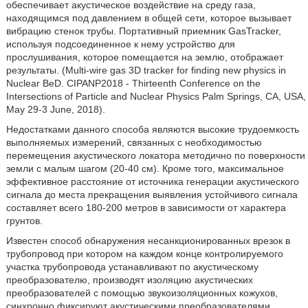
обеспечивает акустическое воздействие на среду газа,
находящимся под давлением в общей сети, которое вызывает
вибрацию стенок трубы. Портативный приемник GasTracker,
используя подсоединенное к нему устройство для
прослушивания, которое помещается на землю, отображает
результаты. (Multi-wire gas 3D tracker for finding new physics in
Nuclear BeD. CIPANP2018 - Thirteenth Conference on the
Intersections of Particle and Nuclear Physics Palm Springs, CA, USA,
May 29-3 June, 2018).
Недостатками данного способа являются высокие трудоемкость
выполняемых измерений, связанных с необходимостью
перемещения акустического локатора методично по поверхности
земли с малым шагом (20-40 см). Кроме того, максимальное
эффективное расстояние от источника генерации акустического
сигнала до места прекращения выявления устойчивого сигнала
составляет всего 180-200 метров в зависимости от характера
грунтов.
Известен способ обнаружения несанкционированных врезок в
трубопровод при котором на каждом конце контролируемого
участка трубопровода устанавливают по акустическому
преобразователю, производят изоляцию акустических
преобразователей с помощью звукоизоляционных кожухов,
синхронно фиксируют акустическими преобразователями