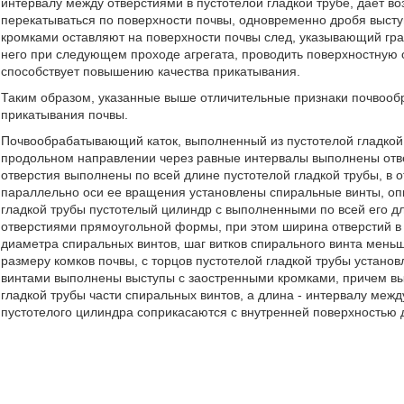
интервалу между отверстиями в пустотелой гладкой трубе, дает 
перекатываться по поверхности почвы, одновременно дробя выст
кромками оставляют на поверхности почвы след, указывающий гран
него при следующем проходе агрегата, проводить поверхностную о
способствует повышению качества прикатывания.
Таким образом, указанные выше отличительные признаки почвооб
прикатывания почвы.
Почвообрабатывающий каток, выполненный из пустотелой гладкой 
продольном направлении через равные интервалы выполнены отв
отверстия выполнены по всей длине пустотелой гладкой трубы, в о
параллельно оси ее вращения установлены спиральные винты, оп
гладкой трубы пустотелый цилиндр с выполненными по всей его 
отверстиями прямоугольной формы, при этом ширина отверстий в 
диаметра спиральных винтов, шаг витков спирального винта мень
размеру комков почвы, с торцов пустотелой гладкой трубы устан
винтами выполнены выступы с заостренными кромками, причем вы
гладкой трубы части спиральных винтов, а длина - интервалу межд
пустотелого цилиндра соприкасаются с внутренней поверхностью 