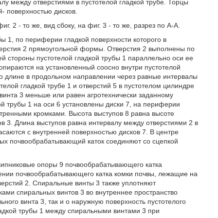
алу между отверстиями в пустотелой гладкой трубе. Торцы
- поверхностью дисков.
2 - то же, вид сбоку, на фиг. 3 - то же, разрез по А-А.
ы 1, по периферии гладкой поверхности которого в
ерстия 2 прямоугольной формы. Отверстия 2 выполнены по
ней стороны пустотелой гладкой трубы 1 параллельно оси ее
опираются на установленный соосно внутри пустотелой
го длине в продольном направлении через равные интервалы
елой гладкой трубе 1 и отверстий 5 в пустотелом цилиндре
 винта 3 меньше или равен агротехнически заданному
й трубы 1 на оси 6 установлены диски 7, на периферии
тренными кромками. Высота выступов 8 равна высоте
в 3. Длина выступов равна интервалу между отверстиями 2 в
асаются с внутренней поверхностью дисков 7. В центре
рых почвообрабатывающий каток соединяют со сцепкой
ипниковые опоры 9 почвообрабатывающего катка
ении почвообрабатывающего катка комки почвы, лежащие на
ерстий 2. Спиральные винты 3 также уплотняют
ками спиральных винтов 3 во внутреннее пространство
льного винта 3, так и о наружную поверхность пустотелого
адкой трубы 1 между спиральными винтами 3 при