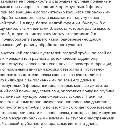
авнивает ее поверхность и разрушает крупные почвенные
комков почвы через отверстия 5 прямоугольной формы
де при его вращении дополнительно крошится спиральными
вообрабатывающего катка и высыпается наружу через
дкой трубы 1 в виде более мелкой фракции. Выступы 8 с
у спиральными винтами 3, высота которых равна высоте
ов 3, а. длина - интервалу между отверстиями 2 в
ие почвообрабатывающего катка, одновременно дробя
азывающий границу обработанного участка.
 внутренней стороны пустотелой гладкой трубы, по всей ее
али меньший или равный агротехнически заданному
тая структуры посевного слоя почвы с размером фракции,
о спиральными винтами кромки отверстий в пустотелой
ополнительно комки почвы крошатся за счет наличия
ого цилиндра с выполненными по всей его длине в
прямоугольной формы, ширина которых меньше диаметра
хний слой почвы над семенами, уплотняют почву на глубине
обеспечивает лучшую равномерность всходов. Наличие
, расположенных перпендикулярно направлению движения,
ой пустотелой трубы по почве, что исключает образование
ость испарения влаги из слоев почвы, в которых формируется
исков между спиральными винтами выступов с заостренными
й гладкой трубы части спиральных винтов, а длина -