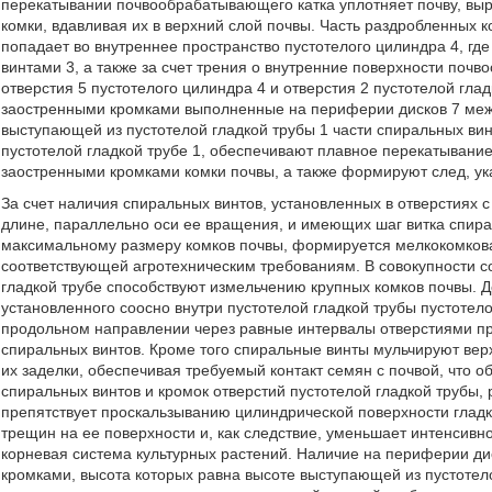
перекатывании почвообрабатывающего катка уплотняет почву, выр
комки, вдавливая их в верхний слой почвы. Часть раздробленных 
попадает во внутреннее пространство пустотелого цилиндра 4, г
винтами 3, а также за счет трения о внутренние поверхности поч
отверстия 5 пустотелого цилиндра 4 и отверстия 2 пустотелой гла
заостренными кромками выполненные на периферии дисков 7 межд
выступающей из пустотелой гладкой трубы 1 части спиральных винт
пустотелой гладкой трубе 1, обеспечивают плавное перекатыван
заостренными кромками комки почвы, а также формируют след, ук
За счет наличия спиральных винтов, установленных в отверстиях с
длине, параллельно оси ее вращения, и имеющих шаг витка спир
максимальному размеру комков почвы, формируется мелкокомкова
соответствующей агротехническим требованиям. В совокупности с
гладкой трубе способствуют измельчению крупных комков почвы. Д
установленного соосно внутри пустотелой гладкой трубы пустотел
продольном направлении через равные интервалы отверстиями 
спиральных винтов. Кроме того спиральные винты мульчируют вер
их заделки, обеспечивая требуемый контакт семян с почвой, что 
спиральных винтов и кромок отверстий пустотелой гладкой трубы
препятствует проскальзыванию цилиндрической поверхности гладк
трещин на ее поверхности и, как следствие, уменьшает интенсивн
корневая система культурных растений. Наличие на периферии д
кромками, высота которых равна высоте выступающей из пустотело