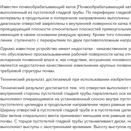
Известен почвообрабатывающий каток [Почвообрабатывающий каток 
выполненный из пустотелой гладкой трубы. По периферии гладкой
интервалы в продольном и поперечном направлениях выполнены 
диагонали отверстий закреплены к внутренней поверхности катка 
проецирующей плоскости относительно плоскостей прямоугольнико
имеющие в своем основании режущую кромку. Кроме того плоские
линии, ступенчато с перекрытием по двум противоположным напра
Однако известное устройство имеет недостатки - некачественное 
что обусловлено проскальзыванием рабочей поверхности катка от
испарения почвенной влаги и, как следствие, иссушению посевного
является недостаточно качественное измельчение крупных почвен
требуемой структуры почвы.
Технический результат, достигаемый при использовании изобрете
Технический результат достигается тем, что отверстия выполняют 
внутренней стороны пустотелой гладкой трубы параллельно оси е
выполняют опирающимися на установленный соосно внутри пустот
пустотелого цилиндра в продольном направлении через равные 
Ширину отверстий в пустотелой гладкой трубе и в пустотелом ци
Шаг витков спирального винта принимают меньшим или равным аг
почвы. С торцов пустотелой гладкой трубы устанавливают диски,
выполняют выступы с заостренными кромками. Высоту выступов п