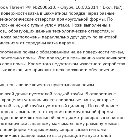
// Патент РФ №2508618. - Опубл. 10.03.2014 г. Бюл. №7],
 поверхности катка в шахматном порядке через равные
технологические отверстия прямоугольной формы. По
плоские ножи с тупым углом атаки. Ножи выполнены в
в,. образующих данные технологические отверстия, и
 ножи расположены параллельно друг другу по винтовой
влениям от середины катка к краям.
уплотнение почвы с образованием на ее поверхности почвы,
носительно почвы. Это приводит к повышению интенсивности
 слоя почвы. Кроме того недостатком известного устройства
ных комков, что приводит к невозможности обеспечения
ния -повышение качества прикатывания почвы.
по всей длине пустотелой гладкой трубы. В отверстиях с
е вращения устанавливают спиральные винты, которые
елой гладкой трубы пустотелый цилиндр. По всей длине
интервалы выполняют отверстия прямоугольной формы.
линдре принимают меньшей, чем диаметр спиральных винтов.
ротехнически заданному максимальному размеру комков
 на периферии которых между спиральными винтами
ринимают равной высоте выступающей из пустотелой