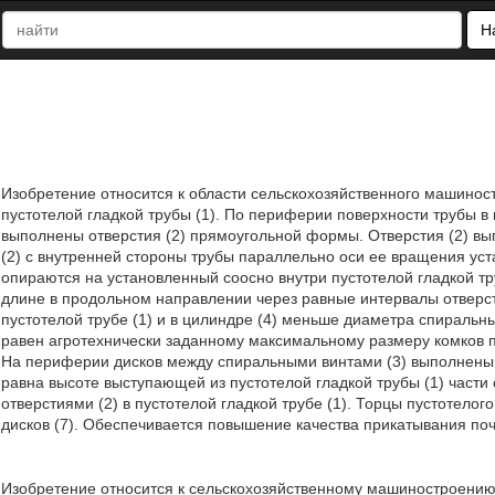
Н
Изобретение относится к области сельскохозяйственного машино
пустотелой гладкой трубы (1). По периферии поверхности трубы 
выполнены отверстия (2) прямоугольной формы. Отверстия (2) вып
(2) с внутренней стороны трубы параллельно оси ее вращения ус
опираются на установленный соосно внутри пустотелой гладкой тр
длине в продольном направлении через равные интервалы отверс
пустотелой трубе (1) и в цилиндре (4) меньше диаметра спиральны
равен агротехнически заданному максимальному размеру комков по
На периферии дисков между спиральными винтами (3) выполнены в
равна высоте выступающей из пустотелой гладкой трубы (1) части 
отверстиями (2) в пустотелой гладкой трубе (1). Торцы пустотело
дисков (7). Обеспечивается повышение качества прикатывания поч
Изобретение относится к сельскохозяйственному машиностроению,