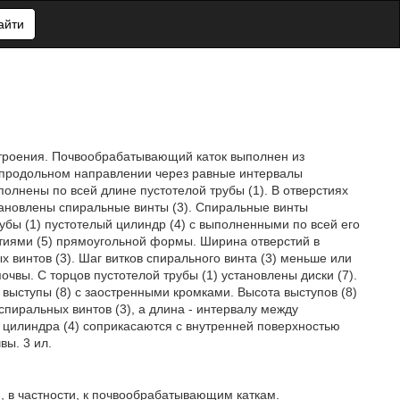
айти
строения. Почвообрабатывающий каток выполнен из
в продольном направлении через равные интервалы
олнены по всей длине пустотелой трубы (1). В отверстиях
тановлены спиральные винты (3). Спиральные винты
убы (1) пустотелый цилиндр (4) с выполненными по всей его
тиями (5) прямоугольной формы. Ширина отверстий в
х винтов (3). Шаг витков спирального винта (3) меньше или
чвы. С торцов пустотелой трубы (1) установлены диски (7).
ыступы (8) с заостренными кромками. Высота выступов (8)
спиральных винтов (3), а длина - интервалу между
го цилиндра (4) соприкасаются с внутренней поверхностью
вы. 3 ил.
 в частности, к почвообрабатывающим каткам.