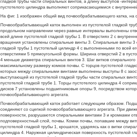
гладкой трубы части спиральных винтов, а длину выступов -интерв
пустотелого цилиндра выполняют соприкасающимися с внутренней
На фиг. 1 изображен общий вид почвообрабатывающего катка, на фиг. 
Почвообрабатывающий каток выполнен из пустотелой гладкой труб
продольном направлении через равные интервалы выполнены отв
всей длине пустотелой гладкой трубы 1. В отверстиях 2 с внутрен
вращения установлены спиральные винты 3. Спиральные винты 3 
гладкой трубы 1 пустотелый цилиндр 4 с выполненными по всей е
отверстиями 5 прямоугольной формы. Ширина отверстий 2 в пустот
4 меньше диаметра спиральных винтов 3. Шаг витков спирального
максимальному размеру комков почвы. С торцов пустотелой гладко
которых между спиральными винтами выполнены выступы 8 с заос
выступающей из пустотелой гладкой трубы части спиральных винто
пустотелой гладкой трубе 1. Торцы пустотелого цилиндра 4 соприк
дисков 7 установлены подшипниковые опоры 9, посредством кото
почвообрабатывающего агрегата.
Почвообрабатывающий каток работает следующим образом. Подш
соединяют со сцепкой почвообрабатывающего агрегата. При движ
поверхности, разрушаются спиральными винтами 3 и кромками отв
подповерхностный слой, почвы. Комки почвы, попавшие между вит
пустотелой гладкой трубы 1, крошатся, ударяясь как о витки спира
цилиндра 4. Наружная цилиндрическая поверхность пустотелой гл