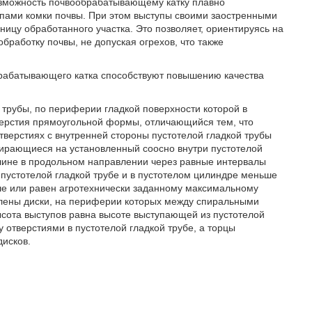
возможность почвообрабатывающему катку плавно
упами комки почвы. При этом выступы своими заостренными
ицу обработанного участка. Это позволяет, ориентируясь на
бработку почвы, не допуская огрехов, что также
рабатывающего катка способствуют повышению качества
трубы, по периферии гладкой поверхности которой в
ерстия прямоугольной формы, отличающийся тем, что
тверстиях с внутренней стороны пустотелой гладкой трубы
ирающиеся на установленный соосно внутри пустотелой
длине в продольном направлении через равные интервалы
пустотелой гладкой трубе и в пустотелом цилиндре меньше
ше или равен агротехнически заданному максимальному
овлены диски, на периферии которых между спиральными
сота выступов равна высоте выступающей из пустотелой
у отверстиями в пустотелой гладкой трубе, а торцы
дисков.