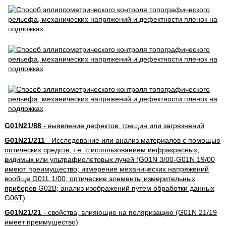
G01N21/88
- выявление дефектов, трещин или загрязнений
G01N21/211
- Исследование или анализ материалов с помощью
оптических средств, т.е. с использованием инфракрасных,
видимых или ультрафиолетовых лучей (G01N 3/00-G01N 19/00
имеют преимущество; измерение механических напряжений
вообще G01L 1/00; оптические элементы измерительных
приборов G02B; анализ изображений путем обработки данных
G06T)
G01N21/21
- свойства, влияющие на поляризацию (G01N 21/19
имеет преимущество)