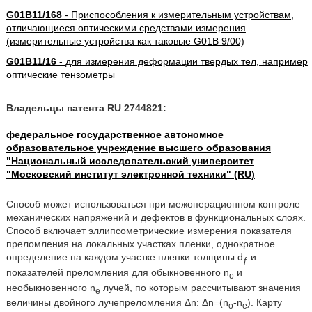
G01B11/168
- Приспособления к измерительным устройствам,
отличающиеся оптическими средствами измерения
(измерительные устройства как таковые G01B 9/00)
G01B11/16
- для измерения деформации твердых тел, например
оптические тензометры
Владельцы патента RU 2744821:
федеральное государственное автономное
образовательное учреждение высшего образования
"Национальный исследовательский университет
"Московский институт электронной техники" (RU)
Способ может использоваться при межоперационном контроле
механических напряжений и дефектов в функциональных слоях.
Способ включает эллипсометрические измерения показателя
преломления на локальных участках пленки, однократное
определение на каждом участке пленки толщины d
и
ƒ
показателей преломления для обыкновенного n
и
o
необыкновенного n
лучей, по которым рассчитывают значения
e
величины двойного лучепреломления Δn: Δn=(n
-n
). Карту
o
e