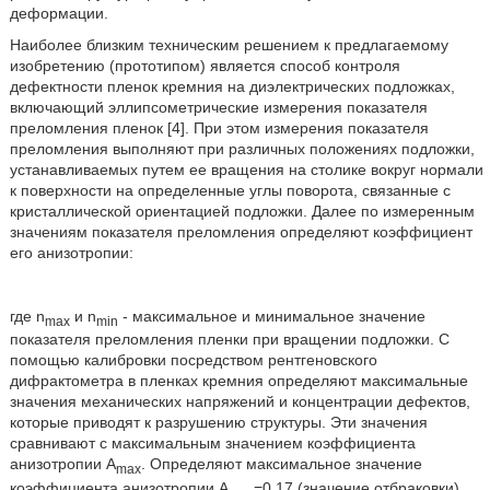
деформации.
Наиболее близким техническим решением к предлагаемому
изобретению (прототипом) является способ контроля
дефектности пленок кремния на диэлектрических подложках,
включающий эллипсометрические измерения показателя
преломления пленок [4]. При этом измерения показателя
преломления выполняют при различных положениях подложки,
устанавливаемых путем ее вращения на столике вокруг нормали
к поверхности на определенные углы поворота, связанные с
кристаллической ориентацией подложки. Далее по измеренным
значениям показателя преломления определяют коэффициент
его анизотропии:
где n
и n
- максимальное и минимальное значение
max
min
показателя преломления пленки при вращении подложки. С
помощью калибровки посредством рентгеновского
дифрактометра в пленках кремния определяют максимальные
значения механических напряжений и концентрации дефектов,
которые приводят к разрушению структуры. Эти значения
сравнивают с максимальным значением коэффициента
анизотропии A
. Определяют максимальное значение
max
коэффициента анизотропии A
=0,17 (значение отбраковки),