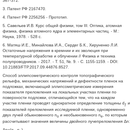
367-372.
3. Патент РФ 2167470.
4. Патент РФ 2256256 - Прототип.
5. Савельев И.В. Курс общей физики, том III. Оптика, атомная
физика, физика атомного ядра и элементарных частиц. - М.:
Наука, 1978. - 528 с.
6. Матяш И.Е., Минайлова И.А., Сердег Б.К., Хируненко Л.И.
Остаточные напряжения в кремнии и их эволюция при
температурной обработке и облучении // Физика и техника
полупроводников. - 2017. - Т. 51, №. 9. - С. 1155-1159. - DOI:
10.21883/FTP.2017.09.44876.8527.
Способ эллипсометрического контроля топографического
рельефа, механических напряжений и дефектности пленок на
подложках, включающий эллипсометрические измерения
показателя преломления на локальных участках пленки по
поверхности подложки, отличающийся тем, что на каждом
участке пленки проводят однократное определение толщины d
и
ƒ
показателей преломления исследуемой пленки, одновременно
двух лучей обыкновенного n
и необыкновенного n
, по которым
o
e
рассчитывают значения величины двойного лучепреломления Δn:
Δn=(n
-n
),