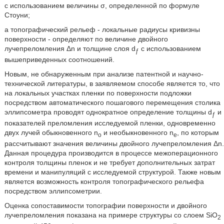
с использованием величины σ, определенной по формуле
Стоуни;
а топографический рельеф - локальные радиусы кривизны
поверхности - определяют по величине двойного
лучепреломления Δn и толщине слоя d
с использованием
ƒ
вышеприведенных соотношений.
Новым, не обнаруженным при анализе патентной и научно-
технической литературы, в заявляемом способе является то, что
на локальных участках пленки по поверхности подложки
посредством автоматического пошагового перемещения столика
эллипсометра проводят однократное определение толщины d
и
ƒ
показателей преломления исследуемой пленки, одновременно
двух лучей обыкновенного n
и необыкновенного n
, по которым
o
e
рассчитывают значения величины двойного лучепреломления Δn.
Данная процедура производится в процессе межоперационного
контроля толщины пленок и не требует дополнительных затрат
времени и манипуляций с исследуемой структурой. Также новым
является возможность контроля топографического рельефа
посредством эллипсометрии.
Оценка сопоставимости топографии поверхности и двойного
лучепреломления показана на примере структуры со слоем SiO
2