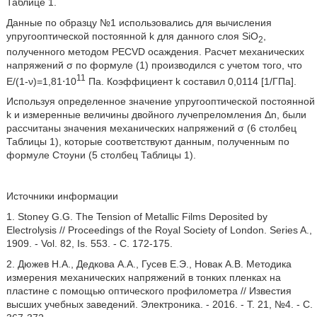
Таблице 1.
Данные по образцу №1 использовались для вычисления
упругооптической постоянной k для данного слоя SiO
,
2
полученного методом PECVD осаждения. Расчет механических
напряжений σ по формуле (1) производился с учетом того, что
11
E/(1-ν)=1,81⋅10
Па. Коэффициент k составил 0,0114 [1/ГПа].
Используя определенное значение упругооптической постоянной
k и измеренные величины двойного лучепреломления Δn, были
рассчитаны значения механических напряжений σ (6 столбец
Таблицы 1), которые соответствуют данным, полученным по
формуле Стоуни (5 столбец Таблицы 1).
Источники информации
1. Stoney G.G. The Tension of Metallic Films Deposited by
Electrolysis // Proceedings of the Royal Society of London. Series A.,
1909. - Vol. 82, Is. 553. - C. 172-175.
2. Дюжев H.A., Дедкова A.A., Гусев Е.Э., Новак А.В. Методика
измерения механических напряжений в тонких пленках на
пластине с помощью оптического профилометра // Известия
высших учебных заведений. Электроника. - 2016. - Т. 21, №4. - С.