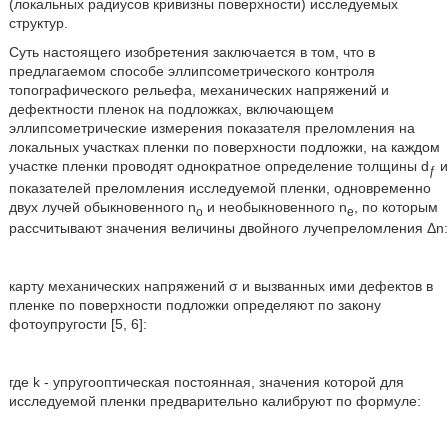
(локальных радиусов кривизны поверхности) исследуемых
структур.
Суть настоящего изобретения заключается в том, что в
предлагаемом способе эллипсометрического контроля
топографического рельефа, механических напряжений и
дефектности пленок на подложках, включающем
эллипсометрические измерения показателя преломления на
локальных участках пленки по поверхности подложки, на каждом
участке пленки проводят однократное определение толщины d
и
ƒ
показателей преломления исследуемой пленки, одновременно
двух лучей обыкновенного n
и необыкновенного n
, по которым
o
e
рассчитывают значения величины двойного лучепреломления Δn:
карту механических напряжений σ и вызванных ими дефектов в
пленке по поверхности подложки определяют по закону
фотоупругости [5, 6]:
где k - упругооптическая постоянная, значения которой для
исследуемой пленки предварительно калибруют по формуле: