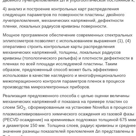
двойного лучепреломления Δn и упрогооптической постоянной k;
4) анализ и построение контрольных карт распределения
следующих параметров по поверхности пластины: двойного
лучепреломления, механических напряжений, дефектности
пленки, локальных радиусов кривизны поверхности.
Мощное программное обеспечение современных спектральных
эллипсометров позволяет с использованием выражения (1), (4)
оперативно строить контрольные карты распределения
механических напряжений, толщины, локальных радиусов
кривизны (топологического рельефа) и плотности дефектности в
пленках по всей площади исследуемой пластины. Таким
образом, предложенный способ может быть эффективно
использован в качестве наглядного и многофункционального
межоперационного контроля параметров пленок в процессе
производства микроэлектронных приборов.
Реализация предложенного способа с целью оценки величины
механических напряжений σ показана на примере пластин со
слоем SiO
, сформированным на установке Novellus в процессе
2
плазмоактивированного химического осаждения из газовой фазы
(PECVD осаждение) на кремниевых подложках толщиной 675 мкм
и диаметром 150 мм. Толщина слоев, радиус кривизны и среднее
значение разницы показателей преломления Δn представлены в