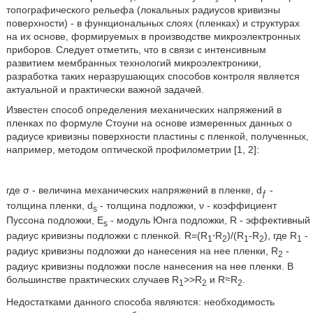
топографического рельефа (локальных радиусов кривизны
поверхности) - в функциональных слоях (пленках) и структурах
на их основе, формируемых в производстве микроэлектронных
приборов. Следует отметить, что в связи с интенсивным
развитием мембранных технологий микроэлектроники,
разработка таких неразрушающих способов контроля является
актуальной и практически важной задачей.
Известен способ определения механических напряжений в
пленках по формуле Стоуни на основе измеренных данных о
радиусе кривизны поверхности пластины с пленкой, полученных,
например, методом оптической профилометрии [1, 2]:
где σ - величина механических напряжений в пленке, d
-
ƒ
толщина пленки, d
- толщина подложки, ν - коэффициент
s
Пуссона подложки, E
- модуль Юнга подложки, R - эффективный
s
радиус кривизны подложки с пленкой. R=(R
⋅R
)/(R
-R
), где R
-
1
2
1
2
1
радиус кривизны подложки до нанесения на нее пленки, R
-
2
радиус кривизны подложки после нанесения на нее пленки. В
большинстве практических случаев R
>>R
и R≈R
.
1
2
2
Недостатками данного способа являются: необходимость