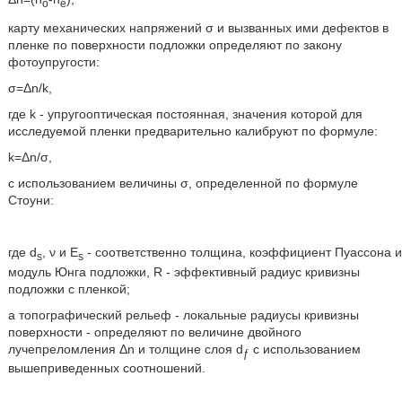
o
e
карту механических напряжений σ и вызванных ими дефектов в
пленке по поверхности подложки определяют по закону
фотоупругости:
σ=Δn/k,
где k - упругооптическая постоянная, значения которой для
исследуемой пленки предварительно калибруют по формуле:
k=Δn/σ,
с использованием величины σ, определенной по формуле
Стоуни:
где d
, ν и E
- соответственно толщина, коэффициент Пуассона и
s
s
модуль Юнга подложки, R - эффективный радиус кривизны
подложки с пленкой;
а топографический рельеф - локальные радиусы кривизны
поверхности - определяют по величине двойного
лучепреломления Δn и толщине слоя d
с использованием
ƒ
вышеприведенных соотношений.