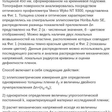
толщиной 450 нм, сформированном на кремниевой подложке.
Топография поверхности анализировалась посредством
оптического профилометра Veeco Wyko NT 9300, представлена
на Фиг. 1. Толщина слоев и оптические характеристики
определялись на спектральном эллипсометре Horiba Auto SE,
распределение разницы показателей преломления Δn
представлено на Фиг. 2 (а - численные значения, б - цветовое
отображение). Можно видеть наличие двух локальных
возвышенностей на пластине, расположение которых совпадает
на Фиг. 1 (показаны темно-красным цветом) и Фиг. 2 (показаны
синим цветом). Данные распределения можно использовать для
последующего расчета и анализа распределения механических
напряжений, локальных радиусов кривизны и оценки
дефектности пленок.
Способ включает в себя следующие действия:
1) эллипсометрические измерения для определения
одновременно толщины пленки d
и величины двойного
ƒ
лучепреломления Δn=(n
-n
);
o
e
2) однократное определение величины упрогооптической
постоянной k, характеризующей материал исследуемой пленки;
3) расчет механических напряжений исходя из величины