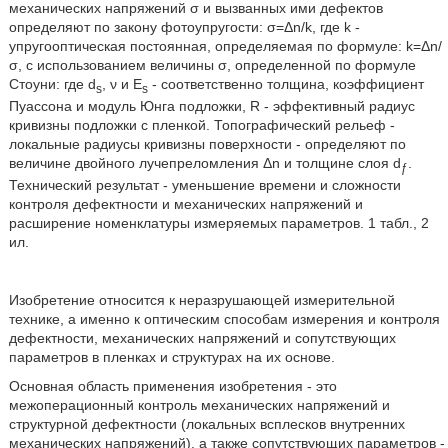
механических напряжений σ и вызванных ими дефектов
определяют по закону фотоупругости: σ=Δn/k, где k -
упругооптическая постоянная, определяемая по формуле: k=Δn/
σ, с использованием величины σ, определенной по формуле
Стоуни: где d
, ν и E
- соответственно толщина, коэффициент
s
s
Пуассона и модуль Юнга подложки, R - эффективный радиус
кривизны подложки с пленкой. Топографический рельеф -
локальные радиусы кривизны поверхности - определяют по
величине двойного лучепреломления Δn и толщине слоя d
.
ƒ
Технический результат - уменьшение времени и сложности
контроля дефектности и механических напряжений и
расширение номенклатуры измеряемых параметров. 1 табл., 2
ил.
Изобретение относится к неразрушающей измерительной
технике, а именно к оптическим способам измерения и контроля
дефектности, механических напряжений и сопутствующих
параметров в пленках и структурах на их основе.
Основная область применения изобретения - это
межоперационный контроль механических напряжений и
структурной дефектности (локальных всплесков внутренних
механических напряжений), а также сопутствующих параметров -