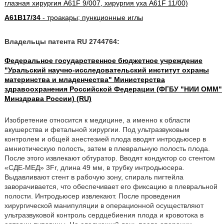
глазная хирургия A61F 9/007, хирургия уха A61F 11/00)
A61B17/34
- троакары; пункционные иглы
Владельцы патента RU 2744764:
Федеральное государственное бюджетное учреждение
"Уральский научно-исследовательский институт охраны
материнства и младенчества" Министерства
здравоохранения Российской Федерации (ФГБУ "НИИ ОММ"
Минздрава России) (RU)
Изобретение относится к медицине, а именно к области
акушерства и фетальной хирургии. Под ультразвуковым
контролем и общей анестезией плода вводят интродьюсер в
амниотическую полость, затем в плевральную полость плода.
После этого извлекают обтуратор. Вводят кондуктор со стентом
«СДЕ-МЕД» 3Fr, длина 49 мм, в трубку интродьюсера.
Выдавливают стент в рабочую зону, спираль пигтейла
заворачивается, что обеспечивает его фиксацию в плевральной
полости. Интродьюсер извлекают. После проведения
хирургической манипуляции в операционной осуществляют
ультразвуковой контроль сердцебиения плода и кровотока в