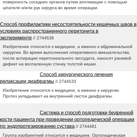
поверхность соседних органов путем аппликации с помощью
шпателя и/или рук хирурга во время операции.
Способ профилактики несостоятельности кишечных швов в
условиях распространенного перитонита в
эксперименте
// 2744538
Изобретение относится к медицине, а именно к абдоминальной
хирургии. Во время выполнения оперативного вмешательства,
после аспирации перитонеального экссудата, наносят раневой
дефект на воспаленную стенку толстой кишки.
Способ хирургического лечения
релаксации диафрагмы
// 2744533
Изобретение относится к медицине, а именно к хирургии.
Протез укладывают на внутренний листок диафрагмы.
Система и способ подготовки бедренной
кости пациента при проведении ортопедической операции
по эндопротезированию сустава
// 2744481
Группа изобреетний относится к медицине. Ортопедическая