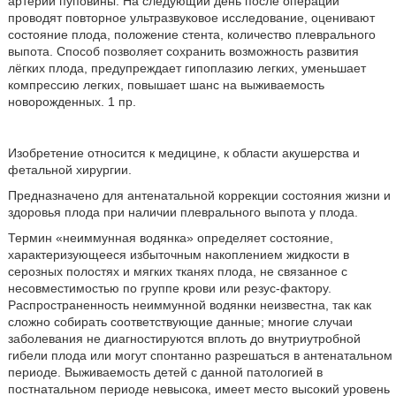
артерии пуповины. На следующий день после операции
проводят повторное ультразвуковое исследование, оценивают
состояние плода, положение стента, количество плеврального
выпота. Способ позволяет сохранить возможность развития
лёгких плода, предупреждает гипоплазию легких, уменьшает
компрессию легких, повышает шанс на выживаемость
новорожденных. 1 пр.
Изобретение относится к медицине, к области акушерства и
фетальной хирургии.
Предназначено для антенатальной коррекции состояния жизни и
здоровья плода при наличии плеврального выпота у плода.
Термин «неиммунная водянка» определяет состояние,
характеризующееся избыточным накоплением жидкости в
серозных полостях и мягких тканях плода, не связанное с
несовместимостью по группе крови или резус-фактору.
Распространенность неиммунной водянки неизвестна, так как
сложно собирать соответствующие данные; многие случаи
заболевания не диагностируются вплоть до внутриутробной
гибели плода или могут спонтанно разрешаться в антенатальном
периоде. Выживаемость детей с данной патологией в
постнатальном периоде невысока, имеет место высокий уровень