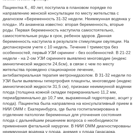
Пациентка К., 40 лет, поступила в плановом порядке по
направлению женской консультации по месту жительства с
диагнозом «Беременность 31-32 недели. Неиммунная водянка у
плода». Из анамнеза известно: вторая беременность, вторые
роды. Первая беременность наступила самостоятельно,
самостоятельные роды в срок, ребенок здоров. Данная
беременность наступила в результате стимуляции овуляции. На
диспансерном учете с 10 недель. Течение I триместра без
особенностей, первый УЗИ скрининг - без особенностей. В 21-22
недели - на 2-ом УЗИ скрининге выявлено многоводие (индекс
амниотической жидкости 24,6см), в связи с чем по месту
жительства проведено стационарное лечение,
антибактериальная терапия метронидазолом. В 31-32 недели по
УЗИ были выявлены гипертрофия плаценты, многоводие (индекс
амниотической жидкости 31,5 см), признаки неиммунной водянки
плода (толщина кожной складки перикраниально 11,2 мм,
периабдоминально до 10,7 мм, выраженный гидроторакс, асцит у
плода). Пациентка была направлена на консультативный прием в
НИИ ОММ г. Екатеринбурга, где была госпитализирована в
отделение патологии беременных для уточнения состояния
плода с дальнейшим решением вопроса о необходимости
применения фетальной хирургии. В НИИ ОММ диагностированы
неиммунная водянка у плода, анемия у плода (анасарка,