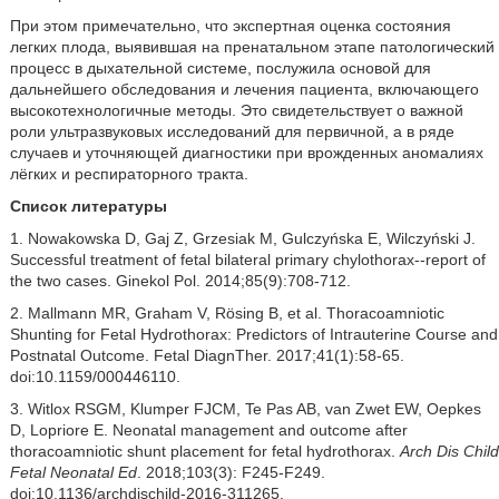
При этом примечательно, что экспертная оценка состояния
легких плода, выявившая на пренатальном этапе патологический
процесс в дыхательной системе, послужила основой для
дальнейшего обследования и лечения пациента, включающего
высокотехнологичные методы. Это свидетельствует о важной
роли ультразвуковых исследований для первичной, а в ряде
случаев и уточняющей диагностики при врожденных аномалиях
лёгких и респираторного тракта.
Список литературы
1. Nowakowska D, Gaj Z, Grzesiak M, Gulczyńska E, Wilczyński J.
Successful treatment of fetal bilateral primary chylothorax--report of
the two cases. Ginekol Pol. 2014;85(9):708‐712.
2. Mallmann MR, Graham V, Rösing B, et al. Thoracoamniotic
Shunting for Fetal Hydrothorax: Predictors of Intrauterine Course and
Postnatal Outcome. Fetal DiagnTher. 2017;41(1):58‐65.
doi:10.1159/000446110.
3. Witlox RSGM, Klumper FJCM, Te Pas AB, van Zwet EW, Oepkes
D, Lopriore E. Neonatal management and outcome after
thoracoamniotic shunt placement for fetal hydrothorax.
Arch Dis Child
Fetal Neonatal Ed
. 2018;103(3): F245-F249.
doi:10.1136/archdischild-2016-311265.