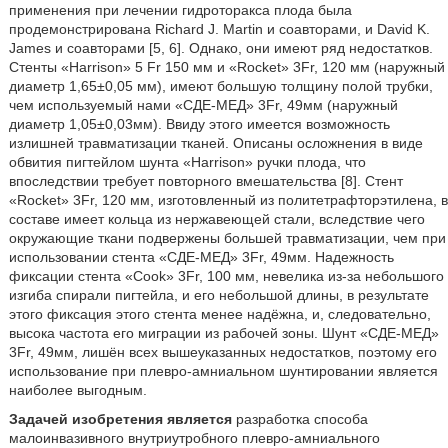
применения при лечении гидроторакса плода была
продемонстрирована Richard J. Martin и соавторами, и David K.
James и соавторами [5, 6]. Однако, они имеют ряд недостатков.
Стенты «Harrison» 5 Fr 150 мм и «Rocket» 3Fr, 120 мм (наружный
диаметр 1,65±0,05 мм), имеют большую толщину полой трубки,
чем используемый нами «СДЕ-МЕД» 3Fr, 49мм (наружный
диаметр 1,05±0,03мм). Ввиду этого имеется возможность
излишней травматизации тканей. Описаны осложнения в виде
обвития пигтейлом шунта «Harrison» ручки плода, что
впоследствии требует повторного вмешательства [8]. Стент
«Rocket» 3Fr, 120 мм, изготовленный из политетрафторэтилена, в
составе имеет кольца из нержавеющей стали, вследствие чего
окружающие ткани подвержены большей травматизации, чем при
использовании стента «СДЕ-МЕД» 3Fr, 49мм. Надежность
фиксации стента «Cook» 3Fr, 100 мм, невелика из-за небольшого
изгиба спирали пигтейла, и его небольшой длины, в результате
этого фиксация этого стента менее надёжна, и, следовательно,
высока частота его миграции из рабочей зоны. Шунт «СДЕ-МЕД»
3Fr, 49мм, лишён всех вышеуказанных недостатков, поэтому его
использование при плевро-амниальном шунтировании является
наиболее выгодным.
Задачей изобретения является
разработка способа
малоинвазивного внутриутробного плевро-амниального