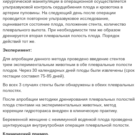
хирургической манипуляции в операционной осуществляется
ультразвуковой контроль сердцебиения плода и кровотока в
артерии пуповины. На следующий день после операции
проводится повторное ультразвуковое исследование,
оценивается состояние плода, положение стента, количество
плеврального выпота. При необходимости тем же образом
дренируется вторая плевральная полость плода. Порядок
действий тот же.
Эксперимент:
Для апробации данного метода проведено введение стентов
трем экспериментальным животным в обе плевральные полости
плодов. Через 30 календарных дней плоды были извлечены (срок
гестации составил 75-85 дней).
Во всех 3 случаях стенты были обнаружены в обеих плевральных
полостях.
После апробации методики дренирования плевральных полостей
плода стентами на экспериментальных животных, метод
коррекции гидроторакса внедрен в клиническую практику.
Беременной женщине с неиммунной водянкой плода проведена
шунтирующая внутриутробная операция плевральной полости.
Клинический пример.