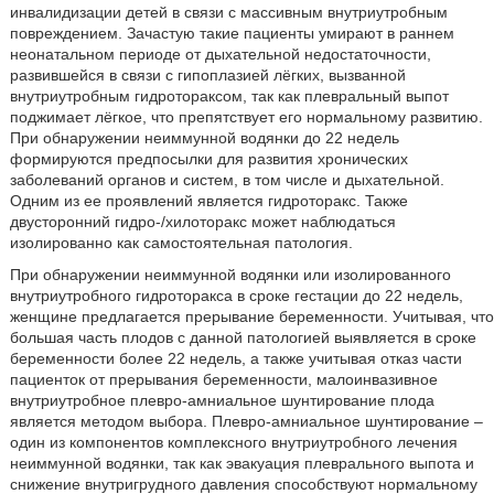
инвалидизации детей в связи с массивным внутриутробным
повреждением. Зачастую такие пациенты умирают в раннем
неонатальном периоде от дыхательной недостаточности,
развившейся в связи с гипоплазией лёгких, вызванной
внутриутробным гидротораксом, так как плевральный выпот
поджимает лёгкое, что препятствует его нормальному развитию.
При обнаружении неиммунной водянки до 22 недель
формируются предпосылки для развития хронических
заболеваний органов и систем, в том числе и дыхательной.
Одним из ее проявлений является гидроторакс. Также
двусторонний гидро-/хилоторакс может наблюдаться
изолированно как самостоятельная патология.
При обнаружении неиммунной водянки или изолированного
внутриутробного гидроторакса в сроке гестации до 22 недель,
женщине предлагается прерывание беременности. Учитывая, что
большая часть плодов с данной патологией выявляется в сроке
беременности более 22 недель, а также учитывая отказ части
пациенток от прерывания беременности, малоинвазивное
внутриутробное плевро-амниальное шунтирование плода
является методом выбора. Плевро-амниальное шунтирование –
один из компонентов комплексного внутриутробного лечения
неиммунной водянки, так как эвакуация плеврального выпота и
снижение внутригрудного давления способствуют нормальному