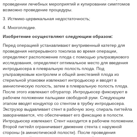
проведении лечебных мероприятий и купировании симптомов
возможно проведение процедуры.
3. Истмико-цервикальная недостаточность;
4. Многоплодие.
Изобретение осуществляют следующим образом:
Перед операцией устанавливают внутривенный катетер для
проведения непрерывного токолиза во время операции,
определяют расположение плода с помощью ультразвукового
исследования, определяют оптимальное место для введения
интродьюсера в плевральную полость плода. Под
ультразвуковым контролем и общей анестезией плода из
стерильной упаковки извлекают интродьюсер и вводят в
амниотическую полость, затем в плевральную полость плода.
После этого извлекают обтуратор. Интродьюсер фиксируют в
рабочем положении пальцами свободной руки. Следующим
этапом вводят кондуктор со стентом в трубку интродьюсера.
Экструзор выдавливает стент в рабочую зону, спираль пигтейла
заворачивается, что обеспечивает его фиксацию в полости.
Интродьюсер извлекают. Стент находится в рабочем положении.
Второй пигтейл ограничивает движение стента с наружной
стороны (в амниотической полости). После проведения