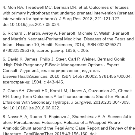
4. Mon RA, Treadwell MC, Berman DR, et al. Outcomes of fetuses
with primary hydrothorax that undergo prenatal intervention (prenatal
intervention for hydrothorax). J Surg Res. 2018; 221:121-127.
doi:10.1016/j.jss.2017.08.034.
5. Richard J. Martin, Avroy A. Fanaroff, Michele C. Walsh .Fanaroff
and Martin's Neonatal-Perinatal Medicine: Diseases of the Fetus and
Infant. Издание 10, Health Sciences, 2014, ISBN 0323295371,
9780323295376, всегостраниц: 1936, с 205.
6. David K. James, Philip J. Steer, Carl P. Weiner, Bernard Gonik
.High Risk Pregnancy E-Book: Management Options - Expert
Consult. Издание4, иллюстрированное, издатель
ElsevierHealthSciences, 2010, ISBN 1455700002, 9781455700004,
всегостраниц: 1504, с 443-445.
7. Chon AH, Chmait HR, Korst LM, Llanes A, Ouzounian JG, Chmait
RH. Long-Term Outcomes AfterThoracoamniotic Shunt for Pleural
Effusions With Secondary Hydrops.
J SurgRes
. 2019;233:304-309.
doi:10.1016/j.jss.2018.08.022.
8. Nassr A, A, Ruano R, Espinoza J, Shamshirsaz A, A: Successful in
utero Percutaneous Fetoscopic Release of a Wrapped Pleuro-
Amniotic Shunt around the Fetal Arm: Case Report and Review of the
Literature. FetalDiagnTher 2018;43:156-160. doi: