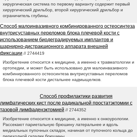
хирургическая система по первому варианту содержит первый
хирургический дрильбор, второй хирургический дрильбор и
ограничитель глубины.
Способ малоинвазивного комбинированного остеосинтеза
внутрисуставных переломов блока плечевой кости с
использованием биодеградируемых имплантов и
шарнирно-дистракционного аппарата внешней
фиксации
// 2744419
Изобретение относится к медицине, а именно к травматологии и
ортопедии, и может быть использовано для малоинвазивного
комбинированного остеосинтеза внутрисуставных переломов
блока плечевой кости дистальнее надмыщелков.
Способ профилактики развития
лимфатических кист после радикальной простатэктомии с
тазовой лимфаденэктомией
// 2744352
Изобретение относится к медицине, а именно к онкоурологии.
Рассекают париетальную брюшину латеральнее и вдоль
медиальных пупочных складок, начиная от пупочного кольца до
переходной складки брюшины.