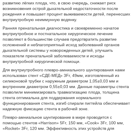
развитию лёгких плода, что, в свою очередь, снижает риск
возникновения острой дыхательной недостаточности после
рождения и повышает процент выживаемости детей, перенесших
внутриутробную неиммунную водянку.
Ранняя пренатальная диагностика и своевременно начатое
внутриутробное и постнатальное хирургическое лечение
позволяют в большинстве случаев предотвратить развитие
осложнений и неблагоприятный исход заболеваний органов
дыхательной системы у новорожденных детей, улучшить
показатели пренатальной заболеваемости и исходы
внутриутробной хирургической помощи.
Для внутриутробного плевро-амниального шунтирования нами
использован стент «СДЕ-МЕД» 3Fr, 49мм, изготовленный из
силиконовой трубки с наружным диаметром 1,05±0,03 мм и
внутренним диаметром 0,55±0,03 мм. Данные параметры стента
позволили минимизировать травматизацию плода, толщина
стента оптимальна для поддержания нормального
функционирования стента, изгиб спирали пигтейла обеспечивает
надежную фиксацию стента в рабочей зоне.
Плевро-амниальное шунтирование в мире проводится с
помощью стентов «Harrison» 5Fr, 150 мм, «Cook» 3Fr, 100 мм,
«Rocket» 3Fr, 120 мм. Эффективность этих устройств для