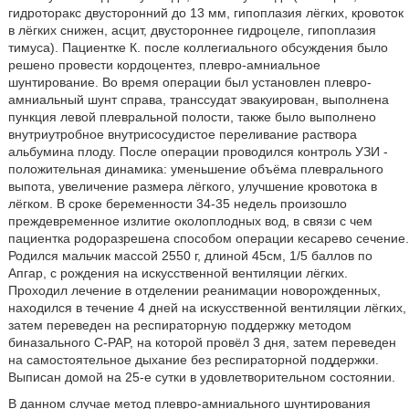
гидроторакс двусторонний до 13 мм, гипоплазия лёгких, кровоток
в лёгких снижен, асцит, двустороннее гидроцеле, гипоплазия
тимуса). Пациентке К. после коллегиального обсуждения было
решено провести кордоцентез, плевро-амниальное
шунтирование. Во время операции был установлен плевро-
амниальный шунт справа, транссудат эвакуирован, выполнена
пункция левой плевральной полости, также было выполнено
внутриутробное внутрисосудистое переливание раствора
альбумина плоду. После операции проводился контроль УЗИ -
положительная динамика: уменьшение объёма плеврального
выпота, увеличение размера лёгкого, улучшение кровотока в
лёгком. В сроке беременности 34-35 недель произошло
преждевременное излитие околоплодных вод, в связи с чем
пациентка родоразрешена способом операции кесарево сечение.
Родился мальчик массой 2550 г, длиной 45см, 1/5 баллов по
Апгар, с рождения на искусственной вентиляции лёгких.
Проходил лечение в отделении реанимации новорожденных,
находился в течение 4 дней на искусственной вентиляции лёгких,
затем переведен на респираторную поддержку методом
биназального C-PAP, на которой провёл 3 дня, затем переведен
на самостоятельное дыхание без респираторной поддержки.
Выписан домой на 25-е сутки в удовлетворительном состоянии.
В данном случае метод плевро-амниального шунтирования