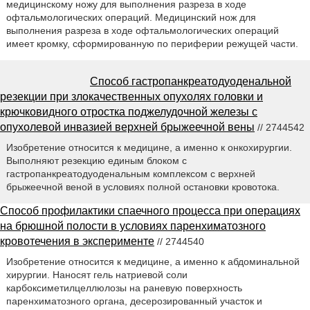
медицинскому ножу для выполнения разреза в ходе
офтальмологических операций. Медицинский нож для
выполнения разреза в ходе офтальмологических операций
имеет кромку, сформированную по периферии режущей части.
Способ гастропанкреатодуоденальной
резекции при злокачественных опухолях головки и
крючковидного отростка поджелудочной железы с
опухолевой инвазией верхней брыжеечной вены
// 2744542
Изобретение относится к медицине, а именно к онкохирургии.
Выполняют резекцию единым блоком с
гастропанкреатодуоденальным комплексом с верхней
брыжеечной веной в условиях полной остановки кровотока.
Способ профилактики спаечного процесса при операциях
на брюшной полости в условиях паренхиматозного
кровотечения в эксперименте
// 2744540
Изобретение относится к медицине, а именно к абдоминальной
хирургии. Наносят гель натриевой соли
карбоксиметилцеллюлозы на раневую поверхность
паренхиматозного органа, десерозированный участок и