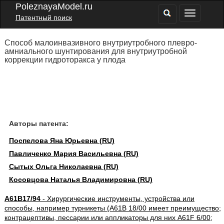
PoleznayaModel.ru
Патентный поиск
Способ малоинвазивного внутриутробного плевро-
амниального шунтирования для внутриутробной
коррекции гидроторакса у плода
Авторы патента:
Поспелова Яна Юрьевна (RU)
Павличенко Мария Васильевна (RU)
Сытых Ольга Николаевна (RU)
Косовцова Наталья Владимировна (RU)
A61B17/94
- Хирургические инструменты, устройства или
способы, например турникеты (A61B 18/00 имеет преимущество;
контрацептивы, пессарии или аппликаторы для них A61F 6/00;