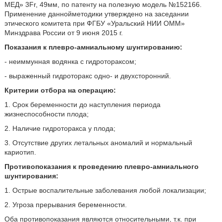
МЕД» 3Fr, 49мм, по патенту на полезную модель №152166.
Применение даннойметодики утверждено на заседании
этического комитета при ФГБУ «Уральский НИИ ОММ»
Минздрава России от 9 июня 2015 г.
Показания к плевро-амниальному шунтированию:
- неиммунная водянка с гидротораксом;
- выраженный гидроторакс одно- и двухсторонний.
Критерии отбора на операцию:
1. Срок беременности до наступления периода
жизнеспособности плода;
2. Наличие гидроторакса у плода;
3. Отсутствие других летальных аномалий и нормальный
кариотип.
Противопоказания к проведению плевро-амниального
шунтирования:
1. Острые воспалительные заболевания любой локализации;
2. Угроза прерывания беременности.
Оба противопоказания являются относительными, т.к. при