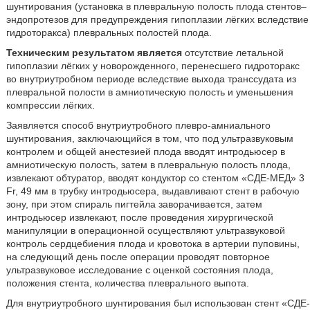
шунтирования (установка в плевральную полость плода стентов–
эндопротезов для предупреждения гипоплазии лёгких вследствие
гидроторакса) плевральных полостей плода.
Техническим результатом является
отсутствие летальной
гипоплазии лёгких у новорожденного, перенесшего гидроторакс
во внутриутробном периоде вследствие выхода транссудата из
плевральной полости в амниотическую полость и уменьшения
компрессии лёгких.
Заявляется способ внутриутробного плевро-амниального
шунтирования, заключающийся в том, что под ультразвуковым
контролем и общей анестезией плода вводят интродьюсер в
амниотическую полость, затем в плевральную полость плода,
извлекают обтуратор, вводят кондуктор со стентом «СДЕ-МЕД» 3
Fr, 49 мм в трубку интродьюсера, выдавливают стент в рабочую
зону, при этом спираль пигтейла заворачивается, затем
интродьюсер извлекают, после проведения хирургической
манипуляции в операционной осуществляют ультразвуковой
контроль сердцебиения плода и кровотока в артерии пуповины,
на следующий день после операции проводят повторное
ультразвуковое исследование с оценкой состояния плода,
положения стента, количества плеврального выпота.
Для внутриутробного шунтирования был использован стент «СДЕ-