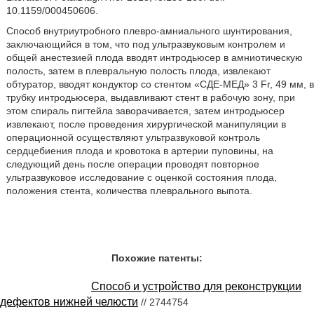
10.1159/000450606.
Способ внутриутробного плевро-амниального шунтирования,
заключающийся в том, что под ультразвуковым контролем и
общей анестезией плода вводят интродьюсер в амниотическую
полость, затем в плевральную полость плода, извлекают
обтуратор, вводят кондуктор со стентом «СДЕ-МЕД» 3 Fr, 49 мм, в
трубку интродьюсера, выдавливают стент в рабочую зону, при
этом спираль пигтейла заворачивается, затем интродьюсер
извлекают, после проведения хирургической манипуляции в
операционной осуществляют ультразвуковой контроль
сердцебиения плода и кровотока в артерии пуповины, на
следующий день после операции проводят повторное
ультразвуковое исследование с оценкой состояния плода,
положения стента, количества плеврального выпота.
Похожие патенты:
Способ и устройство для реконструкции
дефектов нижней челюсти
// 2744754