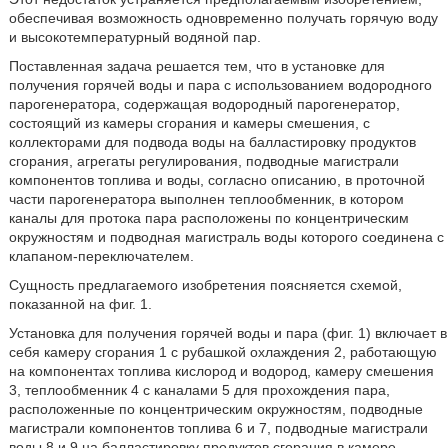
обеспечивая возможность одновременно получать горячую воду
и высокотемпературный водяной пар.
Поставленная задача решается тем, что в установке для
получения горячей воды и пара с использованием водородного
парогенератора, содержащая водородный парогенератор,
состоящий из камеры сгорания и камеры смешения, с
коллекторами для подвода воды на балластировку продуктов
сгорания, агрегаты регулирования, подводные магистрали
компонентов топлива и воды, согласно описанию, в проточной
части парогенератора выполнен теплообменник, в котором
каналы для протока пара расположены по концентрическим
окружностям и подводная магистраль воды которого соединена с
клапаном-переключателем.
Сущность предлагаемого изобретения поясняется схемой,
показанной на фиг. 1.
Установка для получения горячей воды и пара (фиг. 1) включает в
себя камеру сгорания 1 с рубашкой охлаждения 2, работающую
на компонентах топлива кислород и водород, камеру смешения
3, теплообменник 4 с каналами 5 для прохождения пара,
расположенные по концентрическим окружностям, подводные
магистрали компонентов топлива 6 и 7, подводные магистрали
воды 8 и 9 на балластировку продуктов сгорания в камере