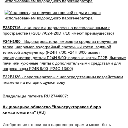
F28D7/16
- с каналами, параллельно расположенными в
пространстве (F28D 7/02-F28D 7/10 имеют преимущество)
F24H1/00
- Водонагреватели, имеющие средства получения
тепла, например водогрейный проточный котел, водяной
тепловой аккумулятор (F24H 7/00,F24H 8/00 имеют
преимущество; детали F24H 9/00; паровые котлы F22B; бытовые
печи или кухонные плиты с дополнительными средствами для
нагрева воды F24B 9/00, F24C 13/00)
F22B1/26
- парогенераторы с непосредственным воздействием
пламени на испаряющуюся воду
Владельцы патента RU 2744607:
Акционерное общество "Конструкторское бюро
химавтоматики" (RU)
Изобретение относится к парогенераторам и может быть