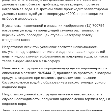
дымовые газы обтекают трубчатку, через которую протекает
нагреваемая вода. На третьем этапе происходит балластировка
дымовых газов водой до температуры ~20°С и происходит их
выброс в атмосферу.
В установке, изложенной в описании изобретения (11) 700754
нагреваемую воду из предыдущей ступени распыливают в
верхней части последующей ступени навстречу потоку
отходящих газов.
Недостатком всех этих установок является невозможность
получения одновременно чистого водяного пара и подогретой
воды и недостаточная эффективность подогрева воды, т.к. часть
тепла выбрасывается в атмосферу.
Известна конструкция кислородно-водородного парогенератора,
описанная в патенте №2544417, принятая за прототип, в котором
продукты сгорания при стехиометрическом соотношении
балластируются водой с образованием высокотемпературного
водяного пара.
Недостатком данной конструкции является невозможность, в
случае необходимости, получения одновременно горячей воды и
водяного пара.
Этот недостаток устраняется предполагаемым изобретением,