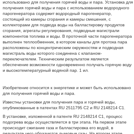
использовано для получения горячей воды и пара. Установка для
получения горячей воды и пара с использованием водородного
парогенератора содержит водородный парогенератор,
состоящий из камеры сгорания и камеры смешения, с
коллекторами для подвода воды на балластировку продуктов
сгорания, агрегаты регулирования, подводные магистрали
компонентов топлива и воды. В проточной части парогенератора
выполнен теплообменник, в котором каналы для протока пара
расположены по концентрическим окружностям и подводная
магистраль воды которого соединена с клапаном-
переключателем. Техническим результатом является
обеспечение возможности одновременно получать горячую воду
и высокотемпературный водяной пар. 1 ил.
Изобретение относится к энергетике и может быть использовано
для получения горячей воды и пара.
Известны установки для получения пара и горячей воды,
опубликованные в патентах RU 2511795 С2 и RU 2148214 С1.
В установке, изложенной в патенте RU 2148214 С1, процесс
подогрева воды осуществляется в три этапа. На первом этапе
происходит сжигание газа и балластировка его водой, в
результате чего образуются дымовые газы. На втором этапе