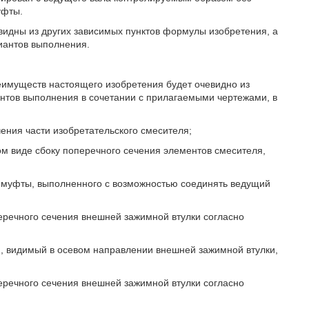
уфты.
видны из других зависимых пунктов формулы изобретения, а
иантов выполнения.
еимуществ настоящего изобретения будет очевидно из
нтов выполнения в сочетании с прилагаемыми чертежами, в
чения части изобретательского смесителя;
ом виде сбоку поперечного сечения элементов смесителя,
й муфты, выполненного с возможностью соединять ведущий
перечного сечения внешней зажимной втулки согласно
я, видимый в осевом направлении внешней зажимной втулки,
перечного сечения внешней зажимной втулки согласно