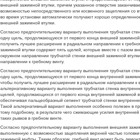
внешней зажимной втулки, причем указанное отверстие заканчива
возможностью непосредственного или косвенного зацепления со в
во время установки автоматически получают хорошо определенно
внешней зажимной втулки.
Согласно предпочтительному варианту выполнения трубчатая сте
одну щель, продолжающуюся от первого конца внешней зажимной в
получить лучшее расширение в радиальном направлении к гребном
зажимной втулки содержит пять щелей, которые вместе с пазом 
окружном направлении трубчатой стенки внешней зажимной втулк
направлении к гребному винту.
Согласно предпочтительному варианту выполнения трубчатая сте
одну щель, продолжающуюся от первого конца внутренней зажимно
чтобы получить лучшее расширение в радиальном направлении к 
альтернативному варианту выполнения трубчатая стенка внутренн
щелей, продолжающихся от первого конца внутренней зажимной вт
обеспечивая пальцеобразный сегмент трубчатой стенки внутренн
Такой альтернативный вариант выполнения особенно полезен в пр
тому подобному, в результате чего сжимающие усилия внутренней 
таких рывков в гребном винте.
Согласно предпочтительному варианту выполнения внешняя зажим
выполненную с возможностью зацепления верхней частью головки
зажимной муфты. Таким образом, гребной винт может быть демон