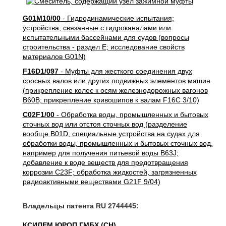
G01M10/00
- Гидродинамические испытания;
устройства, связанные с гидроканалами или
испытательными бассейнами для судов (вопросы
строительства - раздел E; исследование свойств
материалов G01N)
F16D1/097
- Муфты для жесткого соединения двух
соосных валов или других подвижных элементов машин
(прикрепление колес к осям железнодорожных вагонов
B60B; прикрепление кривошипов к валам F16C 3/10)
C02F1/00
- Обработка воды, промышленных и бытовых
сточных вод или отстоя сточных вод (разделение
вообще B01D; специальные устройства на судах для
обработки воды, промышленных и бытовых сточных вод,
например для получения питьевой воды B63J;
добавление к воде веществ для предотвращения
коррозии C23F; обработка жидкостей, загрязненных
радиоактивными веществами G21F 9/04)
Владельцы патента RU 2744445:
КСИЛЕМ ЮРОП ГМБХ (CH)