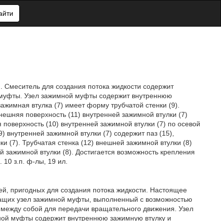
айти
. Смеситель для создания потока жидкости содержит
й муфты. Узел зажимной муфты содержит внутреннюю
ажимная втулка (7) имеет форму трубчатой стенки (9).
внешняя поверхность (11) внутренней зажимной втулки (7)
поверхность (10) внутренней зажимной втулки (7) по осевой
) внутренней зажимной втулки (7) содержит паз (15),
 (7). Трубчатая стенка (12) внешней зажимной втулки (8)
 зажимной втулки (8). Достигается возможность крепления
10 з.п. ф-лы, 19 ил.
ей, пригодных для создания потока жидкости. Настоящее
ржащих узел зажимной муфты, выполненный c возможностью
 между собой для передачи вращательного движения. Узел
ной муфты содержит внутреннюю зажимную втулку и