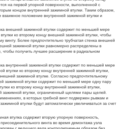
ется на первой упорной поверхности, выполненной с
торым концом внутренней зажимной втулки. Таким образом,
е взаимное положение внутренней зажимной втулки и
нка внешней зажимной втулки содержит по меньшей мере
тулки ко второму концу внешней зажимной втулки, чтобы
у винту. Более предпочтительно трубчатая стенка внешней
внешней зажимной втулки равномерно распределены в
и, чтобы получить лучшее расширение в радиальном
нка внутренней зажимной втулки содержит по меньшей мере
й втулки ко второму концу внутренней зажимной втулки,
внешней зажимной втулке. Согласно предпочтительному
ей зажимной втулки содержит по меньшей мере одну пару
улки ко второму концу внутренней зажимной втулки,
ей зажимной втулки, ограниченный щелями пары щелей.
именениях, в которых гребной винт подвержен рывкам и
зажимной втулки будут автоматически увеличиваться за счет
ная втулка содержит вторую упорную поверхность,
 присоединительного винта во время демонтажа узла
тирован с ведущего вала контролируемым образом без