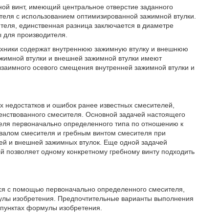
бной винт, имеющий центральное отверстие заданного
ителя с использованием оптимизированной зажимной втулки.
теля, единственная разница заключается в диаметре
ы для производителя.
техники содержат внутреннюю зажимную втулку и внешнюю
ажимной втулки и внешней зажимной втулки имеют
взаимного осевого смещения внутренней зажимной втулки и
 недостатков и ошибок ранее известных смесителей,
нствованного смесителя. Основной задачей настоящего
еля первоначально определенного типа по отношению к
валом смесителя и гребным винтом смесителя при
ей и внешней зажимных втулок. Еще одной задачей
й позволяет одному конкретному гребному винту подходить
ся с помощью первоначально определенного смесителя,
улы изобретения. Предпочтительные варианты выполнения
 пунктах формулы изобретения.