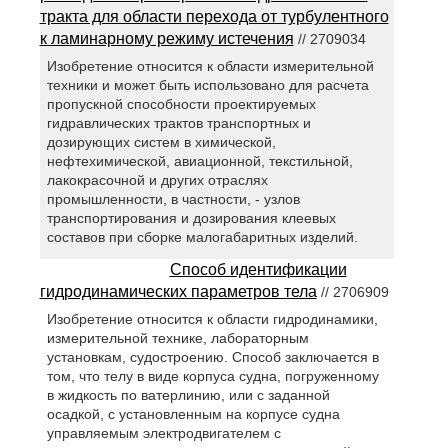
тракта для области перехода от турбулентного
к ламинарному режиму истечения
// 2709034
Изобретение относится к области измерительной
техники и может быть использовано для расчета
пропускной способности проектируемых
гидравлических трактов транспортных и
дозирующих систем в химической,
нефтехимической, авиационной, текстильной,
лакокрасочной и других отраслях
промышленности, в частности, - узлов
транспортирования и дозирования клеевых
составов при сборке малогабаритных изделий.
Способ идентификации
гидродинамических параметров тела
// 2706909
Изобретение относится к области гидродинамики,
измерительной технике, лабораторным
установкам, судостроению. Способ заключается в
том, что телу в виде корпуса судна, погруженному
в жидкость по ватерлинию, или с заданной
осадкой, с установленным на корпусе судна
управляемым электродвигателем с