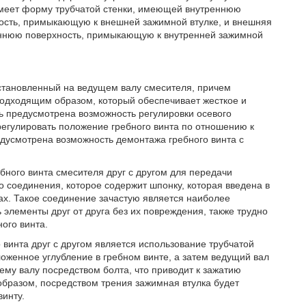
имеет форму трубчатой стенки, имеющей внутреннюю
ость, примыкающую к внешней зажимной втулке, и внешняя
еннюю поверхность, примыкающую к внутренней зажимной
становленный на ведущем валу смесителя, причем
подходящим образом, который обеспечивает жесткое и
 предусмотрена возможность регулировки осевого
регулировать положение гребного винта по отношению к
едусмотрена возможность демонтажа гребного винта с
бного винта смесителя друг с другом для передачи
 соединения, которое содержит шпонку, которая введена в
х. Такое соединение зачастую является наиболее
элементы друг от друга без их повреждения, также трудно
ого винта.
винта друг с другом является использование трубчатой
оженное углубление в гребном винте, а затем ведущий вал
ему валу посредством болта, что приводит к зажатию
бразом, посредством трения зажимная втулка будет
винту.