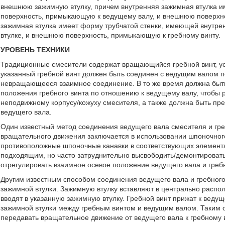
внешнюю зажимную втулку, причем внутренняя зажимная втулка 
поверхность, примыкающую к ведущему валу, и внешнюю поверхн
зажимная втулка имеет форму трубчатой стенки, имеющей внутр
втулке, и внешнюю поверхность, примыкающую к гребному винту.
УРОВЕНЬ ТЕХНИКИ
Традиционные смесители содержат вращающийся гребной винт, у
указанный гребной винт должен быть соединен с ведущим валом 
невращающееся взаимное соединение. В то же время должна быть
положения гребного винта по отношению к ведущему валу, чтобы 
неподвижному корпусу/кожуху смесителя, а также должна быть пр
ведущего вала.
Один известный метод соединения ведущего вала смесителя и гре
вращательного движения заключается в использовании шпоночного
противоположные шпоночные канавки в соответствующих элемента
подходящим, но часто затруднительно высвободить/демонтировать 
отрегулировать взаимное осевое положение ведущего вала и гребн
Другим известным способом соединения ведущего вала и гребного 
зажимной втулки. Зажимную втулку вставляют в центрально распол
вводят в указанную зажимную втулку. Гребной винт прижат к ведущ
зажимной втулки между гребным винтом и ведущим валом. Таким о
передавать вращательное движение от ведущего вала к гребному 