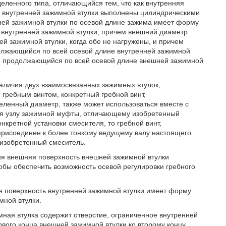
ленного типа, отличающийся тем, что как внутренняя
ть внутренней зажимной втулки выполнены цилиндрическими
ней зажимной втулки по осевой длине зажима имеет форму
у внутренней зажимной втулки, причем внешний диаметр
й зажимной втулки, когда обе не нагружены, и причем
должающийся по всей осевой длине внутренней зажимной
аз, продолжающийся по всей осевой длине внешней зажимной
аличия двух взаимосвязанных зажимных втулок,
гребным винтом, конкретный гребной винт,
ленный диаметр, также может использоваться вместе с
я узлу зажимной муфты, отличающему изобретенный
нкретной установки смесителя, то гребной винт,
присоединен к более тонкому ведущему валу настоящего
изобретенный смеситель.
я внешняя поверхность внешней зажимной втулки
обы обеспечить возможность осевой регулировки гребного
я поверхность внутренней зажимной втулки имеет форму
мной втулки.
ная втулка содержит отверстие, ограниченное внутренней
вого конца внешней зажимной втулки ко второму концу