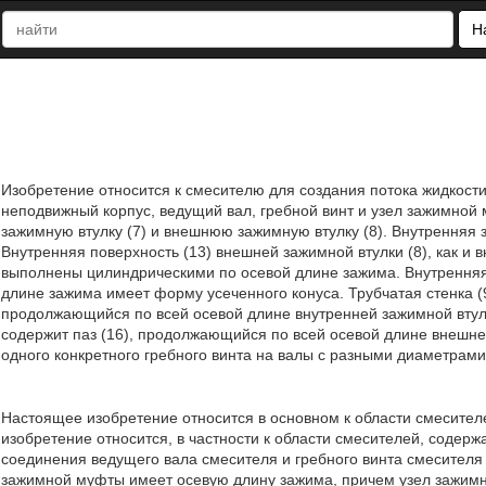
Н
Изобретение относится к смесителю для создания потока жидкости
неподвижный корпус, ведущий вал, гребной винт и узел зажимно
зажимную втулку (7) и внешнюю зажимную втулку (8). Внутренняя з
Внутренняя поверхность (13) внешней зажимной втулки (8), как и 
выполнены цилиндрическими по осевой длине зажима. Внутренняя 
длине зажима имеет форму усеченного конуса. Трубчатая стенка (9
продолжающийся по всей осевой длине внутренней зажимной втулки
содержит паз (16), продолжающийся по всей осевой длине внешней
одного конкретного гребного винта на валы с разными диаметрами. 
Настоящее изобретение относится в основном к области смесител
изобретение относится, в частности к области смесителей, соде
соединения ведущего вала смесителя и гребного винта смесителя
зажимной муфты имеет осевую длину зажима, причем узел зажим