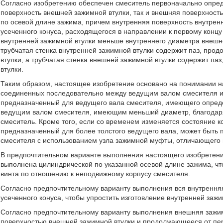
Согласно изобретению обеспечен смеситель первоначально опреде
поверхность внешней зажимной втулки, так и внешняя поверхнос
по осевой длине зажима, причем внутренняя поверхность внутрен
усеченного конуса, расходящегося в направлении к первому конц
внутренней зажимной втулки меньше внутреннего диаметра внешне
трубчатая стенка внутренней зажимной втулки содержит паз, про
втулки, а трубчатая стенка внешней зажимной втулки содержит п
втулки.
Таким образом, настоящее изобретение основано на понимании н
соединенных последовательно между ведущим валом смесителя и 
предназначенный для ведущего вала смесителя, имеющего опреде
ведущим валом смесителя, имеющим меньший диаметр, благодар
смеситель. Кроме того, если со временем изменяется состояние ко
предназначенный для более толстого ведущего вала, может быть 
смесителя с использованием узла зажимной муфты, отличающего 
В предпочтительном варианте выполнения настоящего изобретени
выполнена цилиндрической по указанной осевой длине зажима, чт
винта по отношению к неподвижному корпусу смесителя.
Согласно предпочтительному варианту выполнения вся внутрення
усеченного конуса, чтобы упростить изготовление внутренней зажи
Согласно предпочтительному варианту выполнения внешняя зажим
поверхностью внешней зажимной втулки и продолжающееся от пер