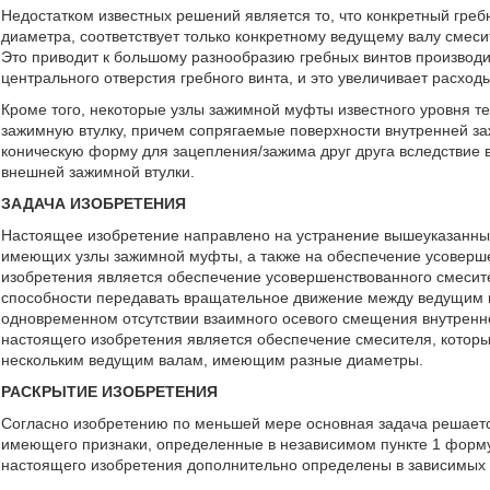
Недостатком известных решений является то, что конкретный гре
диаметра, соответствует только конкретному ведущему валу смес
Это приводит к большому разнообразию гребных винтов производи
центрального отверстия гребного винта, и это увеличивает расход
Кроме того, некоторые узлы зажимной муфты известного уровня 
зажимную втулку, причем сопрягаемые поверхности внутренней з
коническую форму для зацепления/зажима друг друга вследствие 
внешней зажимной втулки.
ЗАДАЧА ИЗОБРЕТЕНИЯ
Настоящее изобретение направлено на устранение вышеуказанных
имеющих узлы зажимной муфты, а также на обеспечение усоверше
изобретения является обеспечение усовершенствованного смесит
способности передавать вращательное движение между ведущим 
одновременном отсутствии взаимного осевого смещения внутренн
настоящего изобретения является обеспечение смесителя, которы
нескольким ведущим валам, имеющим разные диаметры.
РАСКРЫТИЕ ИЗОБРЕТЕНИЯ
Согласно изобретению по меньшей мере основная задача решает
имеющего признаки, определенные в независимом пункте 1 форм
настоящего изобретения дополнительно определены в зависимых