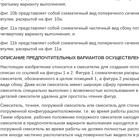
третьему варианту выполнения;
фиг. 10b представляет собой схематичный вид поперечного сечен
втулки, раскрытой на фиг. 10а;
фиг. 11a представляет собой схематичный частичный вид сбоку по
четвертому варианту выполнения; и
фиг. 11b представляет собой схематичный вид поперечного сечен
втулки, раскрытой на фиг. 11а.
ОПИСАНИЕ ПРЕДПОЧТИТЕЛЬНЫХ ВАРИАНТОВ ОСУЩЕСТВЛЕН
Настоящее изобретение относится к смесителю для создания пото
описан со ссылкой на фигуры 1 и 2. Фигура 1 схематически раскры
смесителя, обозначенного в целом позицией 1, а фигура 2 раскры
виде сбоку. Даже если смеситель имеет широкую сферу применения
смеситель специально выполнен с возможностью использования в 
деталей смесителя удалена для простоты чтения фигур.
Смеситель, точнее, погружной смеситель или смеситель для сточн
погруженной конфигурации/положении, т.е. во время работы расп
Таким образом, рабочее положение погружного смесителя находит
смесителя в предпочтительном варианте выполнения находится в 
погружной смеситель во время работы не должен полностью распо
или иногда частично располагаться над поверхностью жидкости в