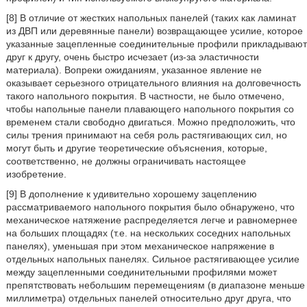
[8] В отличие от жестких напольных панелей (таких как ламинат
из ДВП или деревянные панели) возвращающее усилие, которое
указанные зацепленные соединительные профили прикладывают
друг к другу, очень быстро исчезает (из-за эластичности
материала). Вопреки ожиданиям, указанное явление не
оказывает серьезного отрицательного влияния на долговечность
такого напольного покрытия. В частности, не было отмечено,
чтобы напольные панели плавающего напольного покрытия со
временем стали свободно двигаться. Можно предположить, что
силы трения принимают на себя роль растягивающих сил, но
могут быть и другие теоретические объяснения, которые,
соответственно, не должны ограничивать настоящее
изобретение.
[9] В дополнение к удивительно хорошему зацеплению
рассматриваемого напольного покрытия было обнаружено, что
механическое натяжение распределяется легче и равномернее
на больших площадях (т.е. на нескольких соседних напольных
панелях), уменьшая при этом механическое напряжение в
отдельных напольных панелях. Сильное растягивающее усилие
между зацепленными соединительными профилями может
препятствовать небольшим перемещениям (в диапазоне меньше
миллиметра) отдельных панелей относительно друг друга, что