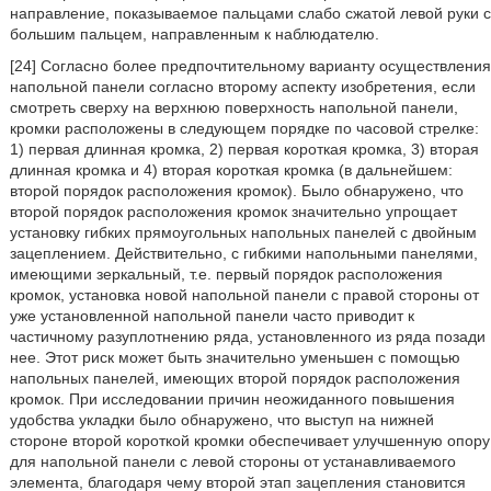
направление, показываемое пальцами слабо сжатой левой руки с
большим пальцем, направленным к наблюдателю.
[24] Согласно более предпочтительному варианту осуществления
напольной панели согласно второму аспекту изобретения, если
смотреть сверху на верхнюю поверхность напольной панели,
кромки расположены в следующем порядке по часовой стрелке:
1) первая длинная кромка, 2) первая короткая кромка, 3) вторая
длинная кромка и 4) вторая короткая кромка (в дальнейшем:
второй порядок расположения кромок). Было обнаружено, что
второй порядок расположения кромок значительно упрощает
установку гибких прямоугольных напольных панелей с двойным
зацеплением. Действительно, с гибкими напольными панелями,
имеющими зеркальный, т.е. первый порядок расположения
кромок, установка новой напольной панели с правой стороны от
уже установленной напольной панели часто приводит к
частичному разуплотнению ряда, установленного из ряда позади
нее. Этот риск может быть значительно уменьшен с помощью
напольных панелей, имеющих второй порядок расположения
кромок. При исследовании причин неожиданного повышения
удобства укладки было обнаружено, что выступ на нижней
стороне второй короткой кромки обеспечивает улучшенную опору
для напольной панели с левой стороны от устанавливаемого
элемента, благодаря чему второй этап зацепления становится