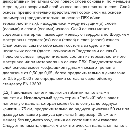
декоративный печатный слой поверх слоев основы и, по меньшей
мере, один прозрачный слой износа поверх печатного слоя. Слой
основы предпочтительно представляет собой слой на основе
полимеров (предпочтительно на основе ПВХ и/или
термопластичных), находящийся между несущим(и) слоем
(слоями) и слоем (слоями) износа. Слой основы может
содержать материал, имеющий меньшую твердость по Шору, чем
материалы несущего(их) слоя (слоев) и слоя (слоев) износа.
Слой основы сам по себе может состоять из одного или
нескольких слоев (далее называемых "подслоями основы").
Подслои основы предпочтительно состоят из термопластичного
материала и/или материала на основе ПВХ. Предпочтительно
слой основы имеет коэффициент динамического трения в
диапазоне от 0,50 до 0,65, более предпочтительно в диапазоне
от 0,55 до 0,60 при определении согласно европейскому
стандарту EN 13893.
[12] Напольные панели являются гибкими напольными
панелями. Используемый здесь термин "гибкий" обозначает
напольную панель, которая может быть согнута до радиуса
кривизны 75 см, предпочтительно до радиуса кривизны 50 см или
даже до меньшего радиуса кривизны (например, 25 см или
менее) без видимого ухудшения ее состояния или качества.
Следует понимать, однако, что синтетическая напольная панель,