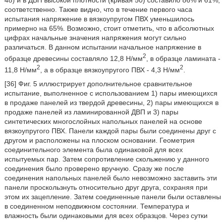
48) и в ДВП высокой плотности (кривая 50) составило 86% и 61%,
соответственно. Также видно, что в течение первого часа
испытания напряжение в вязкоупругом ПВХ уменьшилось
примерно на 65%. Возможно, стоит отметить, что в абсолютных
цифрах начальные значения напряжения могут сильно
различаться. В данном испытании начальное напряжение в
2
образце древесины составляло 12,8 Н/мм
, в образце ламината -
2
2
11,8 Н/мм
, а в образце вязкоупругого ПВХ - 4,3 Н/мм
.
[36] Фиг. 5 иллюстрирует дополнительное сравнительное
испытание, выполненное с использованием 1) пары имеющихся
в продаже панелей из твердой древесины, 2) пары имеющихся в
продаже панелей из ламинированной ДВП и 3) пары
синтетических многослойных напольных панелей на основе
вязкоупругого ПВХ. Панели каждой пары были соединены друг с
другом и расположены на плоском основании. Геометрия
соединительного элемента была одинаковой для всех
испытуемых пар. Затем сопротивление скольжению у данного
соединения было проверено вручную. Сразу же после
соединения напольных панелей было невозможно заставить эти
панели проскользнуть относительно друг друга, сохраняя при
этом их зацепление. Затем соединенные панели были оставлены
в соединенном неподвижном состоянии. Температура и
влажность были одинаковыми для всех образцов. Через сутки