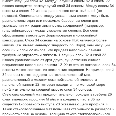
имеет несущий слой 32. Между несущим слоем 32 и слоем 22
износа находится вязкоупругий слой 34 основы. Между слоем 34
основы и слоем 22 износа расположен печатный слой (не
показан). Опционально между указанными слоями могут быть
расположены один или несколько барьерных слоев для
уменьшения миграции химических соединений (например,
пластификаторов) между указанными слоями. Все слои
сформованы вместе для формирования многослойной
конструкции. Слой 34 основы на основе ПВХ является более
мягким (т.е. имеет меньшую твердость по Шору), чем несущий
слой 32 и слой 22 износа, что придает напольной панели
требуемые упругость и гибкость. Несущий слой 32 и слой 22
износа уравновешивают друг друга, существенно снижая
искривление напольной панели 12. Хотя это не показано, слой 34
основы может состоять из нескольких подслоев. Например, слой
34 основы может содержать стекловолоконный мат,
расположенный в механически нейтральной плоскости
напольной панели 12, которая находится по меньшей мере
приблизительно на средней высоте слоя 34 основы.
Стекловолоконный мат предпочтительно проходит в гребень 26
охватываемого профиля М и/или в концевую часть 36 по
существу L-образного выступа 28 охватывающего профиля F.
Такой стекловолоконный мат повышает стабильность размеров и
прочность слоя 34 основы. Толщина такого стекловолоконного