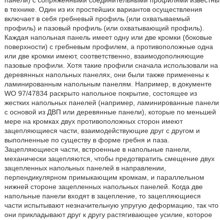
панели) с сопряженными соединительными профилями известны
в технике. Один из их простейших вариантов осуществления
включает в себя гребневый профиль (или охватываемый
профиль) и пазовый профиль (или охватывающий профиль).
Каждая напольная панель имеет одну или две кромки (боковые
поверхности) с гребневым профилем, а противоположные одна
или две кромки имеют, соответственно, взаимодополняющие
пазовые профили. Хотя такие профили сначала использовали на
деревянных напольных панелях, они были также применены к
ламинированным напольным панелям. Например, в документе
WO 97/47834 раскрыто напольное покрытие, состоящее из
жестких напольных панелей (например, ламинированные панели
с основой из ДВП или деревянные панели), которые по меньшей
мере на кромках двух противоположных сторон имеют
зацепляющиеся части, взаимодействующие друг с другом и
выполненные по существу в форме гребня и паза.
Зацепляющиеся части, встроенные в напольные панели,
механически зацепляются, чтобы предотвратить смещение двух
зацепленных напольных панелей в направлении,
перпендикулярном примыкающим кромкам, и параллельном
нижней стороне зацепленных напольных панелей. Когда две
напольные панели входят в зацепление, то зацепляющиеся
части испытывают незначительную упругую деформацию, так что
они прикладывают друг к другу растягивающее усилие, которое