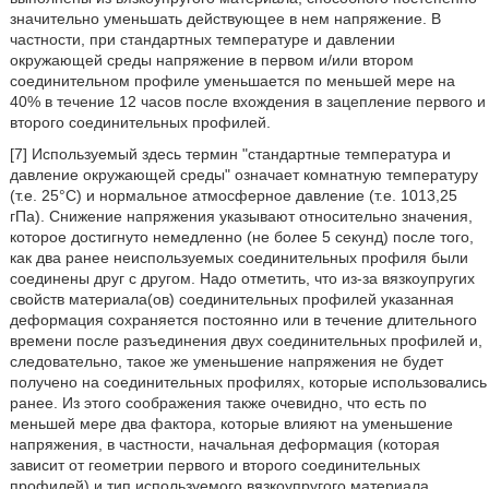
значительно уменьшать действующее в нем напряжение. В
частности, при стандартных температуре и давлении
окружающей среды напряжение в первом и/или втором
соединительном профиле уменьшается по меньшей мере на
40% в течение 12 часов после вхождения в зацепление первого и
второго соединительных профилей.
[7] Используемый здесь термин "стандартные температура и
давление окружающей среды" означает комнатную температуру
(т.е. 25°С) и нормальное атмосферное давление (т.е. 1013,25
гПа). Снижение напряжения указывают относительно значения,
которое достигнуто немедленно (не более 5 секунд) после того,
как два ранее неиспользуемых соединительных профиля были
соединены друг с другом. Надо отметить, что из-за вязкоупругих
свойств материала(ов) соединительных профилей указанная
деформация сохраняется постоянно или в течение длительного
времени после разъединения двух соединительных профилей и,
следовательно, такое же уменьшение напряжения не будет
получено на соединительных профилях, которые использовались
ранее. Из этого соображения также очевидно, что есть по
меньшей мере два фактора, которые влияют на уменьшение
напряжения, в частности, начальная деформация (которая
зависит от геометрии первого и второго соединительных
профилей) и тип используемого вязкоупругого материала.