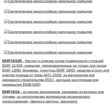
E04F15/105
- Настил и отделка полов (поверхности ступеней
E04F 11/104; покрытия, предназначенные не только для полов
E04F 13/00; бордюры, плинтусы E04F 19/02; решетки в полу для
очистки подошв от грязи A47L 23/24; из материалов для
дорожного строительства E01C; несущие конструкции или
перекрытия E04B 5/00)
E04F15/10
- из прочих материалов, например из волокон или
стружки, из синтетических материалов органического
происхождения, твердого картона, магнезита