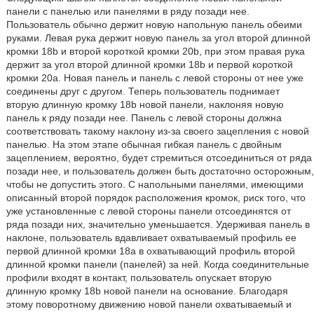
панели с панелью или панелями в ряду позади нее.
Пользователь обычно держит новую напольную панель обеими
руками. Левая рука держит новую панель за угол второй длинной
кромки 18b и второй короткой кромки 20b, при этом правая рука
держит за угол второй длинной кромки 18b и первой короткой
кромки 20а. Новая панель и панель с левой стороны от нее уже
соединены друг с другом. Теперь пользователь поднимает
вторую длинную кромку 18b новой панели, наклоняя новую
панель к ряду позади нее. Панель с левой стороны должна
соответствовать такому наклону из-за своего зацепления с новой
панелью. На этом этапе обычная гибкая панель с двойным
зацеплением, вероятно, будет стремиться отсоединиться от ряда
позади нее, и пользователь должен быть достаточно осторожным,
чтобы не допустить этого. С напольными панелями, имеющими
описанный второй порядок расположения кромок, риск того, что
уже установленные с левой стороны панели отсоединятся от
ряда позади них, значительно уменьшается. Удерживая панель в
наклоне, пользователь вдавливает охватываемый профиль ее
первой длинной кромки 18а в охватывающий профиль второй
длинной кромки панели (панелей) за ней. Когда соединительные
профили входят в контакт, пользователь опускает вторую
длинную кромку 18b новой панели на основание. Благодаря
этому поворотному движению новой панели охватываемый и