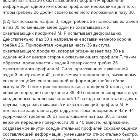
вставляют в паз 30 охватывающего профиля F, временная
деформация одного или обоих профилей необходима для того,
чтобы гребень 26 достиг своего конечного положения в пазу 30.
[32] Как показано на фиг. 3, когда гребень 26 полностью вставлен
в паз 30 по меньшей мере один из охватываемых и
охватывающих профилей М, F испытывает деформацию.
Действительно, паз 30 в направлении вставки немного короче
гребня 26. Приподнятая концевая часть 36 выступа
охватывающего профиля, которая ограничивает паз 30 на
удаленной от центра стороне охватывающего профиля F, таким
образом, прижимается к задней поверхности гребня 26
охватываемого профиля М. Сила, приложенная к указанной
задней поверхности 42, соответствует напряжению, вызванному
сохраняющейся составляющей деформации гребня и/или
выступа 28. Геометрия соединительных профилей такова, что
верхние передние поверхности 38, 40 сопряженных кромок двух
соединенных напольных панелей 12 находятся в контакте друг с
другом, когда охватываемый и охватывающий профили М, F
полностью зацеплены друг с другом. Пока поверхности 42 и 44
удерживают гребень 26 от выталкивания из паза 30, а также
верхние передние поверхности 38 и 40 вместе, напряжение,
создаваемое внутри соединительных профилей сохраняющейся
составляющей деформации, уменьшается относительно быстро.