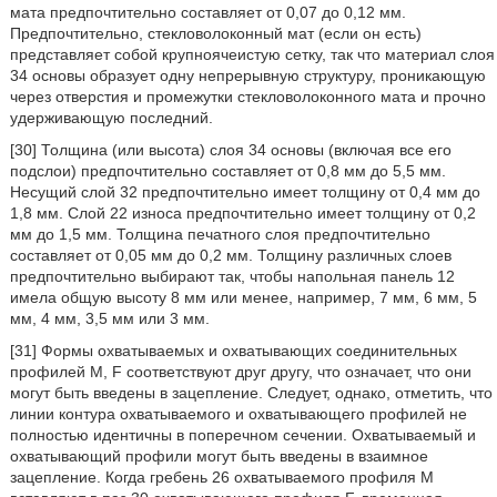
мата предпочтительно составляет от 0,07 до 0,12 мм.
Предпочтительно, стекловолоконный мат (если он есть)
представляет собой крупноячеистую сетку, так что материал слоя
34 основы образует одну непрерывную структуру, проникающую
через отверстия и промежутки стекловолоконного мата и прочно
удерживающую последний.
[30] Толщина (или высота) слоя 34 основы (включая все его
подслои) предпочтительно составляет от 0,8 мм до 5,5 мм.
Несущий слой 32 предпочтительно имеет толщину от 0,4 мм до
1,8 мм. Слой 22 износа предпочтительно имеет толщину от 0,2
мм до 1,5 мм. Толщина печатного слоя предпочтительно
составляет от 0,05 мм до 0,2 мм. Толщину различных слоев
предпочтительно выбирают так, чтобы напольная панель 12
имела общую высоту 8 мм или менее, например, 7 мм, 6 мм, 5
мм, 4 мм, 3,5 мм или 3 мм.
[31] Формы охватываемых и охватывающих соединительных
профилей М, F соответствуют друг другу, что означает, что они
могут быть введены в зацепление. Следует, однако, отметить, что
линии контура охватываемого и охватывающего профилей не
полностью идентичны в поперечном сечении. Охватываемый и
охватывающий профили могут быть введены в взаимное
зацепление. Когда гребень 26 охватываемого профиля М