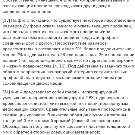
Соответственно уменьшается усилие, которое охватываемый и
охватывающий профили прикладывают друг к другу в
соединенном состоянии.
[33] На фиг. 3 показано, что существует некоторое несоответствие
размеров Δ у форм охватываемого и охватывающего профилей,
что приводит к сжатию охватываемого профиля и/или
растяжению охватывающего профиля, когда эти профили
соединены друг с другом. Несоответствие размеров
предпочтительно составляет менее 5%, более предпочтительно
менее 2% от длины выступа 28 или длины паза 26 в направлении
вставки (т.е. перпендикулярно к кромке, но параллельно верхним
и нижним поверхностям 14, 16). Под действием вызванного таким
образом напряжения вязкоупругий материал соединительных
профилей адаптируется к механическим ограничениям при
сохраняющейся деформации.
[34] Фиг. 4 представляет собой график, иллюстрирующий
уменьшение напряжения в вязкоупругом ПВХ, в древесине и в
древесноволокнистой плите высокой плотности, подвергнутым
деформации сжатия. Сравнительные испытания проводились в
следующих условиях. В качестве образцов служили пластины
толщиной 3 мм с прямой кромкой (боковой поверхностью).
Образцы были получены путем срезания пластины толщиной 3
мм с обратной стороны следующих материалов: