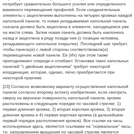
потребует сравнительно большого усилия или определенного
взаимного перемещения профилей. Если соединительные
элементы с зацеплением выполнены на четырех кромках каждой
напольной панели, то новая укладываемая напольная панель
сначала должна быть зацеплена в элементе, находящемся уже
на месте слева. Затем новая панель должна быть наклонена
назад и зацеплена в ряду позади нее (с позиции человека,
укладывающего напольное покрытие). Последний шаг требует,
чтобы панель(и) с левой стороны соответствовала(и)
перемещению новой панели. Ее (Их) при этом также
приподнимают спереди и отгибают. Установка таких напольных
панелей "с двойным зацеплением" требует некоторой
координации, которая, однако, легко приобретается при
некоторой практике.
[23] Согласно возможному варианту осуществления напольной
панели согласно второму аспекту изобретения, если смотреть
сверху на верхнюю поверхность напольной панели, кромки
расположены в следующем порядке по часовой стрелке: 1)
первая длинная кромка, 2) вторая короткая кромка, 3) вторая
длинная кромка и 4) первая короткая кромка (в дальнейшем:
первый порядок расположения кромок). Все ссылки на часы,
используемые здесь, являются ссылками на "нормальные" часы,
т.е. направлением вращения по часовой стрелке является