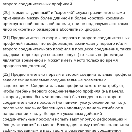
второго соединительных профилей.
[20] Термины "длинный" и "короткий" служат различительными
признаками между более длинной и более короткой кромками
прямоугольной напольной панели; они не подразумевают каких-
либо конкретных размеров в абсолютных цифрах.
[21] Предпочтительно формы первого и второго соединительных
профилей таковы, что деформация, возникшая у первого и/или
второго соединительного профиля в процессе соединения, также
содержит переходную составляющую (т.е. часть деформации
является временной и может иметь место только во время
процесса зацепления).
[22] Предпочтительно первый и второй соединительные профили
задают так называемые соединительные элементы с
зацеплением. Соединительные профили такого типа требуют,
чтобы гребень первого соединительного профиля (на панели,
которая должна быть установлена) был введен в паз второго
соединительного профиля (на панели, уже уложенной на пол),
после чего вновь добавленную напольную панель отгибают в
направлении к полу. Во время указанных действий
соединительные профили испытывают упругую деформацию и
"защелкиваются" на месте. Благодаря этому гребень становится
зафиксированным в пазу так, что разъединение соединения