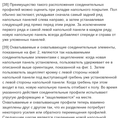
[38] Преимущество такого расположения соединительных
профилей можно оценить при укладке напольного покрытия. Пол
обычно застилают, укладывая сначала самый задний ряд
напольных панелей слева направо, а затем устанавливая
следующий ряд прямо перед этим рядом. За исключением
первого ряда и самой левой напольной панели в каждом ряду,
новую напольную панель всегда добавляют спереди и справа от
уже уложенных панелей.
[39] Охватываемые и охватывающие соединительные элементы,
показанные на фиг. 2, являются так называемыми
соединительными элементами с зацеплением: когда новая
напольная панель установлена, пользователь удерживает ее в
описанной выше ориентации, показанной на фиг. 1. Затем
пользователь зацепляет кромку с левой стороны новой
напольной панели под выступающий гребень уже установленной
с левой стороны напольной панели. Когда гребень при этом
входит в паз, новую напольную панель отгибают к полу. Во время
указанного действия соединительные профили испытывают
упругую деформацию и "защелкиваются" на месте.
Охватываемые и охватывающие профили теперь взаимно
зацеплены друг с другом так, что их разделение потребует
некоторого усилия или обратного перемещения профилей.
Следующим шагом является соединение новой напольной