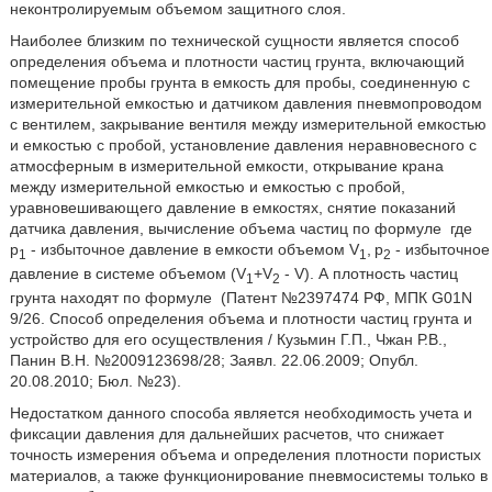
неконтролируемым объемом защитного слоя.
Наиболее близким по технической сущности является способ
определения объема и плотности частиц грунта, включающий
помещение пробы грунта в емкость для пробы, соединенную с
измерительной емкостью и датчиком давления пневмопроводом
с вентилем, закрывание вентиля между измерительной емкостью
и емкостью с пробой, установление давления неравновесного с
атмосферным в измерительной емкости, открывание крана
между измерительной емкостью и емкостью с пробой,
уравновешивающего давление в емкостях, снятие показаний
датчика давления, вычисление объема частиц по формуле
где
р
- избыточное давление в емкости объемом V
,
р
- избыточное
1
1
2
давление в системе объемом (V
+V
- V). А плотность частиц
1
2
грунта находят по формуле
(Патент №2397474 РФ, МПК G01N
9/26. Способ определения объема и плотности частиц грунта и
устройство для его осуществления / Кузьмин Г.П., Чжан Р.В.,
Панин В.Н. №2009123698/28; Заявл. 22.06.2009; Опубл.
20.08.2010; Бюл. №23).
Недостатком данного способа является необходимость учета и
фиксации давления для дальнейших расчетов, что снижает
точность измерения объема и определения плотности пористых
материалов, а также функционирование пневмосистемы только в