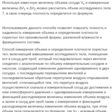
Используя известную величину объема сосуда V
и измеренные
c
величины ΔV
и ΔV
можно рассчитать объем исследуемого тела
1
2
7, в свою очередь плотность определится по формуле:
Использование данного способа позволит повысить точность и
надежность измерения объема и определения плотности
пористых тел произвольной формы, различной влажности и
фракционного состава.
Способ измерения объема и определения плотности пористых
тел, включающий взвешивание исследуемого тела, помещение
его в сосуд для проб, который последовательно через вентили
соединен с аналогичным по объему измерительным сосудом и
насосом, создающий изменение давления одновременно в двух
сосудах, с последующим перекрытием вентилей и
последовательным обратным перепуском воздуха открыванием
вентилей, отличающийся тем, что перепуск воздуха
осуществляется сначала в измерительный сосуд до достижения в
нем атмосферного давления с одновременным измерением и
фиксацией расходомером величины изменения объема воздуха,
а затем в сосуд для проб также с измерением и фиксацией
расходомером величины изменения объема воздуха, при этом
объем тела определится по формуле
где V
- искомый объем