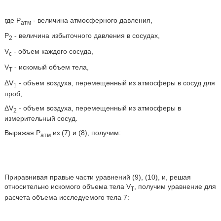
где Р
- величина атмосферного давления,
атм
Р
- величина избыточного давления в сосудах,
2
V
- объем каждого сосуда,
c
V
- искомый объем тела,
T
ΔV
- объем воздуха, перемещенный из атмосферы в сосуд для
1
проб,
ΔV
- объем воздуха, перемещенный из атмосферы в
2
измерительный сосуд.
Выражая Р
из (7) и (8), получим:
атм
Приравнивая правые части уравнений (9), (10), и, решая
относительно искомого объема тела V
, получим уравнение для
T
расчета объема исследуемого тела 7: