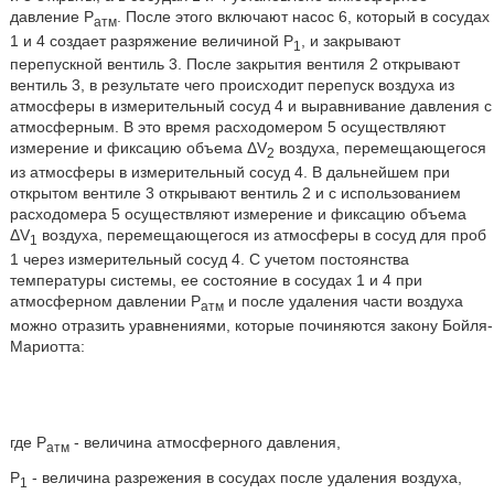
давление Р
. После этого включают насос 6, который в сосудах
атм
1 и 4 создает разряжение величиной P
, и закрывают
1
перепускной вентиль 3. После закрытия вентиля 2 открывают
вентиль 3, в результате чего происходит перепуск воздуха из
атмосферы в измерительный сосуд 4 и выравнивание давления с
атмосферным. В это время расходомером 5 осуществляют
измерение и фиксацию объема ΔV
воздуха, перемещающегося
2
из атмосферы в измерительный сосуд 4. В дальнейшем при
открытом вентиле 3 открывают вентиль 2 и с использованием
расходомера 5 осуществляют измерение и фиксацию объема
ΔV
воздуха, перемещающегося из атмосферы в сосуд для проб
1
1 через измерительный сосуд 4. С учетом постоянства
температуры системы, ее состояние в сосудах 1 и 4 при
атмосферном давлении Р
и после удаления части воздуха
атм
можно отразить уравнениями, которые починяются закону Бойля-
Мариотта:
где Р
- величина атмосферного давления,
атм
P
- величина разрежения в сосудах после удаления воздуха,
1