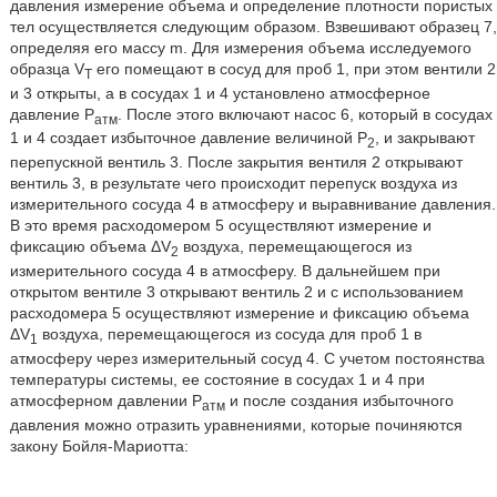
давления измерение объема и определение плотности пористых
тел осуществляется следующим образом. Взвешивают образец 7,
определяя его массу m. Для измерения объема исследуемого
образца V
его помещают в сосуд для проб 1, при этом вентили 2
T
и 3 открыты, а в сосудах 1 и 4 установлено атмосферное
давление Р
. После этого включают насос 6, который в сосудах
атм
1 и 4 создает избыточное давление величиной Р
, и закрывают
2
перепускной вентиль 3. После закрытия вентиля 2 открывают
вентиль 3, в результате чего происходит перепуск воздуха из
измерительного сосуда 4 в атмосферу и выравнивание давления.
В это время расходомером 5 осуществляют измерение и
фиксацию объема ΔV
воздуха, перемещающегося из
2
измерительного сосуда 4 в атмосферу. В дальнейшем при
открытом вентиле 3 открывают вентиль 2 и с использованием
расходомера 5 осуществляют измерение и фиксацию объема
ΔV
воздуха, перемещающегося из сосуда для проб 1 в
1
атмосферу через измерительный сосуд 4. С учетом постоянства
температуры системы, ее состояние в сосудах 1 и 4 при
атмосферном давлении Р
и после создания избыточного
атм
давления можно отразить уравнениями, которые починяются
закону Бойля-Мариотта: