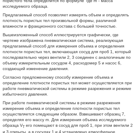
пористого тела определится по формуле
где m - масса
исследуемого образца.
Предлагаемый способ позволяет измерять объем и определять
плотность пористых тел произвольной формы, различной
влажности и фракционного состава с большей точностью.
Вышеизложенный способ иллюстрируется графически, где
чертеже изображена пневматическая система, реализующая
предлагаемый способ для измерения объема и определения
плотности пористых тел, включающая сосуд для проб 1, который
последовательно через вентили 2, 3 соединен с аналогичным по
объему измерительным сосудом 4, расходомер 5 и насос 6,
создающий изменение давления.
Согласно предложенному способу измерение объема и
определение плотности пористых тел может осуществляется при
работе пневматической системы в режиме разрежения и режиме
избыточного давления.
При работе пневматической системы в режиме разрежения
измерение объема и определение плотности пористых тел
осуществляется следующим образом. Взвешивают образец 7,
определяя его массу m. Для измерения объема исследуемого
образца V
его помещают в сосуд для проб 1, при этом вентили 2
T
и 3 открыты, а в сосудах 1 и 4 установлено атмосферное