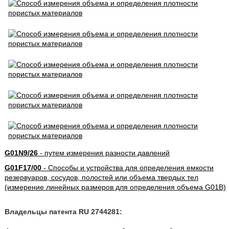
G01N9/26
- путем измерения разности давлений
G01F17/00
- Способы и устройства для определения емкости
резервуаров, сосудов, полостей или объема твердых тел
(измерение линейных размеров для определения объема G01B)
Владельцы патента RU 2744281: