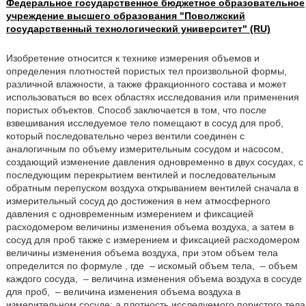
Федеральное государственное бюджетное образовательное
учреждение высшего образования "Поволжский
государственный технологический университет" (RU)
Изобретение относится к технике измерения объемов и
определения плотностей пористых тел произвольной формы,
различной влажности, а также фракционного состава и может
использоваться во всех областях исследования или применения
пористых объектов. Способ заключается в том, что после
взвешивания исследуемое тело помещают в сосуд для проб,
который последовательно через вентили соединен с
аналогичным по объему измерительным сосудом и насосом,
создающий изменение давления одновременно в двух сосудах, с
последующим перекрытием вентилей и последовательным
обратным перепуском воздуха открыванием вентилей сначала в
измерительный сосуд до достижения в нем атмосферного
давления с одновременным измерением и фиксацией
расходомером величины изменения объема воздуха, а затем в
сосуд для проб также с измерением и фиксацией расходомером
величины изменения объема воздуха, при этом объем тела
определится по формуле , где
– искомый объем тела,
– объем
каждого сосуда,
– величина изменения объема воздуха в сосуде
для проб,
– величина изменения объема воздуха в
измерительном сосуде; а плотность исследуемого пористого тела