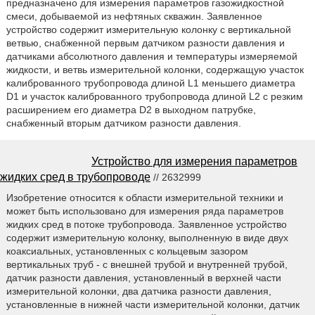
предназначено для измерения параметров газожидкостной
смеси, добываемой из нефтяных скважин. Заявленное
устройство содержит измерительную колонку с вертикальной
ветвью, снабженной первым датчиком разности давления и
датчиками абсолютного давления и температуры измеряемой
жидкости, и ветвь измерительной колонки, содержащую участок
калиброванного трубопровода длиной L1 меньшего диаметра
D1 и участок калиброванного трубопровода длиной L2 с резким
расширением его диаметра D2 в выходном патрубке,
снабженный вторым датчиком разности давления.
Устройство для измерения параметров
жидких сред в трубопроводе
// 2632999
Изобретение относится к области измерительной техники и
может быть использовано для измерения ряда параметров
жидких сред в потоке трубопровода. Заявленное устройство
содержит измерительную колонку, выполненную в виде двух
коаксиальных, установленных с кольцевым зазором
вертикальных труб - с внешней трубой и внутренней трубой,
датчик разности давления, установленный в верхней части
измерительной колонки, два датчика разности давления,
установленные в нижней части измерительной колонки, датчик