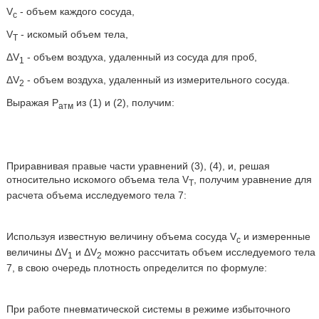
V
- объем каждого сосуда,
c
V
- искомый объем тела,
T
ΔV
- объем воздуха, удаленный из сосуда для проб,
1
ΔV
- объем воздуха, удаленный из измерительного сосуда.
2
Выражая Р
из (1) и (2), получим:
атм
Приравнивая правые части уравнений (3), (4), и, решая
относительно искомого объема тела V
, получим уравнение для
T
расчета объема исследуемого тела 7:
Используя известную величину объема сосуда V
и измеренные
c
величины ΔV
и ΔV
можно рассчитать объем исследуемого тела
1
2
7, в свою очередь плотность определится по формуле:
При работе пневматической системы в режиме избыточного