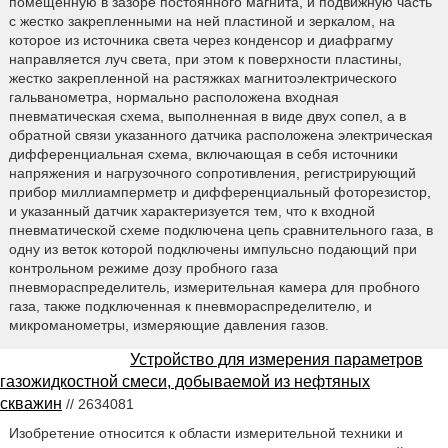
помещенную в зазоре постоянного магнита, и подвижную часть
с жестко закрепленными на ней пластиной и зеркалом, на
которое из источника света через конденсор и диафрагму
направляется луч света, при этом к поверхности пластины,
жестко закрепленной на растяжках магнитоэлектрического
гальванометра, нормально расположена входная
пневматическая схема, выполненная в виде двух сопел, а в
обратной связи указанного датчика расположена электрическая
дифференциальная схема, включающая в себя источники
напряжения и нагрузочного сопротивления, регистрирующий
прибор миллиамперметр и дифференциальный фоторезистор,
и указанный датчик характеризуется тем, что к входной
пневматической схеме подключена цепь сравнительного газа, в
одну из веток которой подключены импульсно подающий при
контрольном режиме дозу пробного газа
пневмораспределитель, измерительная камера для пробного
газа, также подключенная к пневмораспределителю, и
микроманометры, измеряющие давления газов.
Устройство для измерения параметров
газожидкостной смеси, добываемой из нефтяных
скважин
// 2634081
Изобретение относится к области измерительной техники и