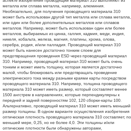
аспекте изобретения проводящий материал 310 выполняют из
металла или сплава металла, например, алюминия.
Необязательно, для получения проводящего материала 310
может быть использован другой тип металла или сплава металла,
или один или более дополнительных металлов или сплавов
металлов. Например, может быть использован один или более
металлов, выбираемых из цинка, галлия, кадмия, меди, индия,
никеля, кобальта, железа, магния, платины, хрома, олова,
серебра, родия, и/или палладия. Проводящий материал 310
может быть нанесен достаточно тонким слоем для
предотвращения проведения ESD через проводящий материал
310. Например, проводящий материал 310 может быть очень
тонким и может иметь толщину, которая является достаточно
малой, чтобы блокировать или предотвращать проведение
электрического тока между разными краями карты посредством
проводящего материала 310. Например, толщина проводящего
материала 310 может иметь размер, который составляет менее
1500 ангстрем в направлениях, которые перпендикулярны к
передней и задней поверхностям 102, 120 сборки-карты 100.
Альтернативно, проводящий материал 310 может иметь меньший
размер толщины. В одном варианте осуществления изобретения
оптическая плотность проводящего материала 310 составляет, по
меньшей мере, 0,25, но не более 4,0. Эти толщины и/или
оптические плотности были обнаружены авторами,