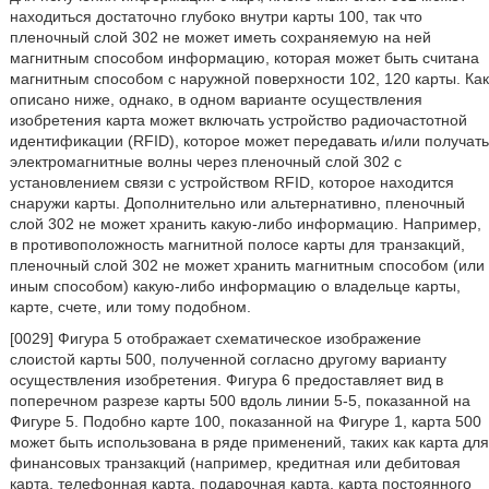
находиться достаточно глубоко внутри карты 100, так что
пленочный слой 302 не может иметь сохраняемую на ней
магнитным способом информацию, которая может быть считана
магнитным способом с наружной поверхности 102, 120 карты. Как
описано ниже, однако, в одном варианте осуществления
изобретения карта может включать устройство радиочастотной
идентификации (RFID), которое может передавать и/или получать
электромагнитные волны через пленочный слой 302 с
установлением связи с устройством RFID, которое находится
снаружи карты. Дополнительно или альтернативно, пленочный
слой 302 не может хранить какую-либо информацию. Например,
в противоположность магнитной полосе карты для транзакций,
пленочный слой 302 не может хранить магнитным способом (или
иным способом) какую-либо информацию о владельце карты,
карте, счете, или тому подобном.
[0029] Фигура 5 отображает схематическое изображение
слоистой карты 500, полученной согласно другому варианту
осуществления изобретения. Фигура 6 предоставляет вид в
поперечном разрезе карты 500 вдоль линии 5-5, показанной на
Фигуре 5. Подобно карте 100, показанной на Фигуре 1, карта 500
может быть использована в ряде применений, таких как карта для
финансовых транзакций (например, кредитная или дебитовая
карта, телефонная карта, подарочная карта, карта постоянного