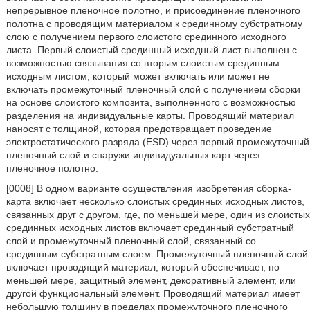
непрерывное пленочное полотно, и присоединение пленочного
полотна с проводящим материалом к срединному субстратному
слою с получением первого слоистого срединного исходного
листа. Первый слоистый срединный исходный лист выполнен с
возможностью связывания со вторым слоистым срединным
исходным листом, который может включать или может не
включать промежуточный пленочный слой с получением сборки
на основе слоистого композита, выполненного с возможностью
разделения на индивидуальные карты. Проводящий материал
наносят с толщиной, которая предотвращает проведение
электростатического разряда (ESD) через первый промежуточный
пленочный слой и снаружи индивидуальных карт через
пленочное полотно.
[0008] В одном варианте осуществления изобретения сборка-
карта включает несколько слоистых срединных исходных листов,
связанных друг с другом, где, по меньшей мере, один из слоистых
срединных исходных листов включает срединный субстратный
слой и промежуточный пленочный слой, связанный со
срединным субстратным слоем. Промежуточный пленочный слой
включает проводящий материал, который обеспечивает, по
меньшей мере, защитный элемент, декоративный элемент, или
другой функциональный элемент. Проводящий материал имеет
небольшую толщину в пределах промежуточного пленочного