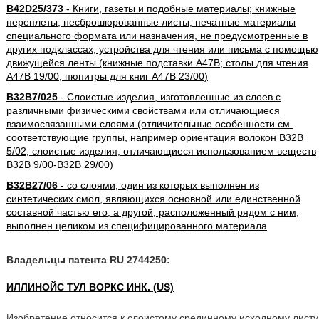
B42D25/373
- Книги, газеты и подобные материалы; книжные
переплеты; несброшюрованные листы; печатные материалы
специального формата или назначения, не предусмотренные в
других подклассах; устройства для чтения или письма с помощью
движущейся ленты (книжные подставки A47B; столы для чтения
A47B 19/00; пюпитры для книг A47B 23/00)
B32B7/025
- Слоистые изделия, изготовленные из слоев с
различными физическими свойствами или отличающиеся
взаимосвязанными слоями (отличительные особенности см.
соответствующие группы, например ориентация волокон B32B
5/02; слоистые изделия, отличающиеся использованием веществ
B32B 9/00-B32B 29/00)
B32B27/06
- со слоями, один из которых выполнен из
синтетических смол, являющихся основной или единственной
составной частью его, а другой, расположенный рядом с ним,
выполнен целиком из специфицированного материала
Владельцы патента RU 2744250:
ИЛЛИНОЙС ТУЛ ВОРКС ИНК. (US)
Изобретение относится к слоистому срединному исходному листу