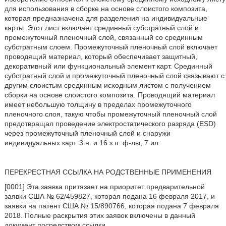
для использования в сборке на основе слоистого композита,
которая предназначена для разделения на индивидуальные
карты. Этот лист включает срединный субстратный слой и
промежуточный пленочный слой, связанный со срединным
субстратным слоем. Промежуточный пленочный слой включает
проводящий материал, который обеспечивает защитный,
декоративный или функциональный элемент карт. Срединный
субстратный слой и промежуточный пленочный слой связывают с
другим слоистым срединным исходным листом с получением
сборки на основе слоистого композита. Проводящий материал
имеет небольшую толщину в пределах промежуточного
пленочного слоя, такую чтобы промежуточный пленочный слой
предотвращал проведение электростатического разряда (ESD)
через промежуточный пленочный слой и снаружи
индивидуальных карт. 3 н. и 16 з.п. ф-лы, 7 ил.
ПЕРЕКРЕСТНАЯ ССЫЛКА НА РОДСТВЕННЫЕ ПРИМЕНЕНИЯ
[0001] Эта заявка притязает на приоритет предварительной
заявки США № 62/459827, которая подана 16 февраля 2017, и
заявки на патент США № 15/890766, которая подана 7 февраля
2018. Полные раскрытия этих заявок включены в данный
документ посредством ссылки.