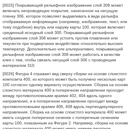
[0025] Покрывающий рельефное изображение слой 308 может
включать непроводящее покрытие, нанесенное на несущую
пленку 306, которое позволяет выдавливать в виде рельефа
отображаемую информацию (например, изображение, текст, или
тому подобное) внутрь или наружу карты 100, которая включает
срединный исходный слой 300. Покрывающий рельефное
изображение слой 308 может устоять против плавления или
текучести при подвергании воздействию относительно высоких
температур. Дополнительно или альтернативно, покрывающий
рельефное изображение слой 308 может работать в качестве
клея с тем, чтобы связать несущий слой 306 с проводящим
материалом 310.
[0026] Фигура 4 отражает вид сверху сборки на основе слоистого
композита 400, из которого может быть получено несколько карт
100 согласно одному варианту осуществления. Сборка на основе
слоистого материала 400 в поперечном направлении проходит
между противоположными краями 402, 404 вдоль одного
направления, и в поперечном направлении проходит между
противоположными краями 406, 408 вдоль перпендикулярного
направления. Сборка на основе слоистого материала 400 может
иметь сходное поперечное сечение с поперечным сечением
карты 100, показанным на Фигуре 2. Например, сборка на основе
слоистого материала 400 может иметь нижнее печатное