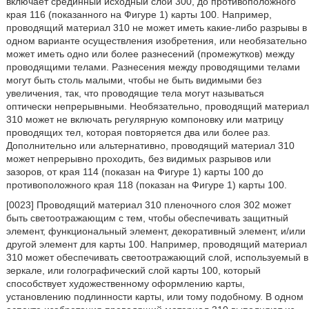
включает срединный исходный слой 300, до противоположного
края 116 (показанного на Фигуре 1) карты 100. Например,
проводящий материал 310 не может иметь какие-либо разрывы в
одном варианте осуществления изобретения, или необязательно
может иметь одно или более разнесений (промежутков) между
проводящими телами. Разнесения между проводящими телами
могут быть столь малыми, чтобы не быть видимыми без
увеличения, так, что проводящие тела могут называться
оптически непрерывными. Необязательно, проводящий материал
310 может не включать регулярную компоновку или матрицу
проводящих тел, которая повторяется два или более раз.
Дополнительно или альтернативно, проводящий материал 310
может непрерывно проходить, без видимых разрывов или
зазоров, от края 114 (показан на Фигуре 1) карты 100 до
противоположного края 118 (показан на Фигуре 1) карты 100.
[0023] Проводящий материал 310 пленочного слоя 302 может
быть светоотражающим с тем, чтобы обеспечивать защитный
элемент, функциональный элемент, декоративный элемент, и/или
другой элемент для карты 100. Например, проводящий материал
310 может обеспечивать светоотражающий слой, используемый в
зеркале, или голографический слой карты 100, который
способствует художественному оформлению карты,
установлению подлинности карты, или тому подобному. В одном