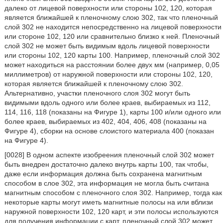
далеко от лицевой поверхности или стороны 102, 120, которая
является ближайшей к пленочному слою 302, так что пленочный
слой 302 не находится непосредственно на лицевой поверхности
или стороне 102, 120 или сравнительно близко к ней. Пленочный
слой 302 не может быть видимым вдоль лицевой поверхности
или стороны 102, 120 карты 100. Например, пленочный слой 302
может находиться на расстоянии более двух мм (например, 0,05
миллиметров) от наружной поверхности или стороны 102, 120,
которая является ближайшей к пленочному слою 302.
Альтернативно, участки пленочного слоя 302 могут быть
видимыми вдоль одного или более краев, выбираемых из 112,
114, 116, 118 (показаны на Фигуре 1), карты 100 и/или одного или
более краев, выбираемых из 402, 404, 406, 408 (показаны на
Фигуре 4), сборки на основе слоистого материала 400 (показан
на Фигуре 4).
[0028] В одном аспекте изобреения пленочный слой 302 может
быть внедрен достаточно далеко внутрь карты 100, так чтобы,
даже если информация должна быть сохранена магнитным
способом в слое 302, эта информация не могла быть считана
магнитным способом с пленочного слоя 302. Например, тогда как
некоторые карты могут иметь магнитные полосы на или вблизи
наружной поверхности 102, 120 карт, и эти полосы используются
для получения информации с карт, пленочный слой 302 может