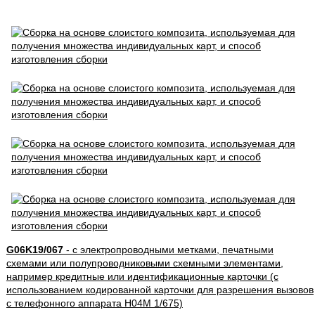
G06K19/067
- с электропроводными метками, печатными
схемами или полупроводниковыми схемными элементами,
например кредитные или идентификационные карточки (с
использованием кодированной карточки для разрешения вызовов
с телефонного аппарата H04M 1/675)