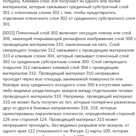
толщину. Клеевой слой 304 получают из одного или более
материалов, которые связывают срединный субстратный слой
301 с пленочным слоем 302 с тем, чтобы предотвратить
отделение пленочного слоя 302 от срединного субстратного слоя
301.
[0022] Пленочный слой 302 включает несущую пленку или слой
306, имеющий покрывающий рельефное изображение слой 308 с
проводящим материалом 310, нанесенным на него. Слой
связующего покрытия 312 связывают с проводящим материалом
310 и клеевым слоем 304, который связывает пленочный слой
302 со срединным субстратным слоем 300. Слой связующего
покрытия 312 связывает клеевой слой 304 с проводящим
материалом 310. Проводящий материал 310 непрерывно
проходит через всю площадь занимаемой поверхности или
боковую зону срединного исходного слоя 300 в отсутствии каких-
либо видимых разделяющих зазоров между отдельными телами
проводящего материала 310. Например, проводящий материал
310 не может быть получен из тел, которые поперечно разнесены
друг от друга в боковых направлениях 316, 318, которые
ориентированы параллельно плоскости, определяемой стороной
126 или стороной 124. Проводящий материал 310 может
непрерывно проходить, без видимых разрывов или зазоров, от
одного края 112 (показанного на Фигуре 1) карты 100, которая