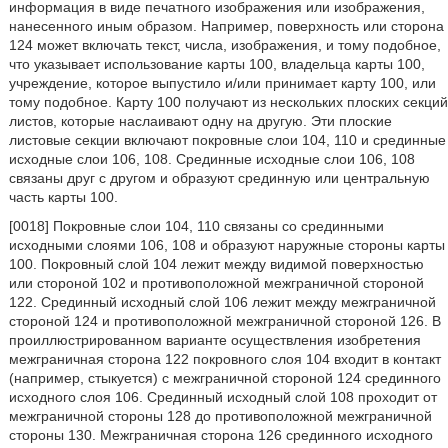
информация в виде печатного изображения или изображения,
нанесенного иным образом. Например, поверхность или сторона
124 может включать текст, числа, изображения, и тому подобное,
что указывает использование карты 100, владельца карты 100,
учреждение, которое выпустило и/или принимает карту 100, или
тому подобное. Карту 100 получают из нескольких плоских секций
листов, которые наслаивают одну на другую. Эти плоские
листовые секции включают покровные слои 104, 110 и срединные
исходные слои 106, 108. Срединные исходные слои 106, 108
связаны друг с другом и образуют срединную или центральную
часть карты 100.
[0018] Покровные слои 104, 110 связаны со срединными
исходными слоями 106, 108 и образуют наружные стороны карты
100. Покровный слой 104 лежит между видимой поверхностью
или стороной 102 и противоположной межграничной стороной
122. Срединный исходный слой 106 лежит между межграничной
стороной 124 и противоположной межграничной стороной 126. В
проиллюстрированном варианте осуществления изобретения
межграничная сторона 122 покровного слоя 104 входит в контакт
(например, стыкуется) с межграничной стороной 124 срединного
исходного слоя 106. Срединный исходный слой 108 проходит от
межграничной стороны 128 до противоположной межграничной
стороны 130. Межграничная сторона 126 срединного исходного