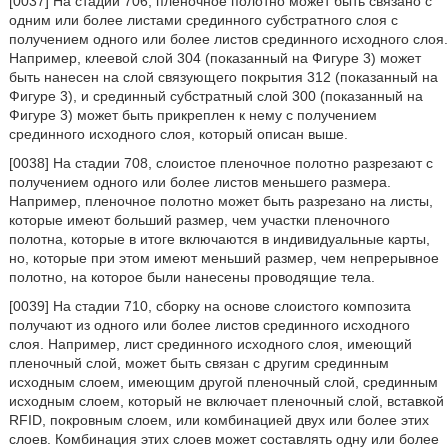
[0037] На стадии 706, пленочное полотно может быть связано с
одним или более листами срединного субстратного слоя с
получением одного или более листов срединного исходного слоя.
Например, клеевой слой 304 (показанный на Фигуре 3) может
быть нанесен на слой связующего покрытия 312 (показанный на
Фигуре 3), и срединный субстратный слой 300 (показанный на
Фигуре 3) может быть прикреплен к нему с получением
срединного исходного слоя, который описан выше.
[0038] На стадии 708, слоистое пленочное полотно разрезают с
получением одного или более листов меньшего размера.
Например, пленочное полотно может быть разрезано на листы,
которые имеют больший размер, чем участки пленочного
полотна, которые в итоге включаются в индивидуальные карты,
но, которые при этом имеют меньший размер, чем непрерывное
полотно, на которое были нанесены проводящие тела.
[0039] На стадии 710, сборку на основе слоистого композита
получают из одного или более листов срединного исходного
слоя. Например, лист срединного исходного слоя, имеющий
пленочный слой, может быть связан с другим срединным
исходным слоем, имеющим другой пленочный слой, срединным
исходным слоем, который не включает пленочный слой, вставкой
RFID, покровным слоем, или комбинацией двух или более этих
слоев. Комбинация этих слоев может составлять одну или более