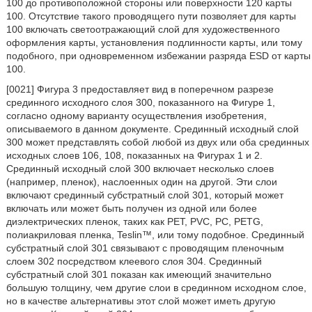
100 до противоположной стороны или поверхности 120 карты
100. Отсутствие такого проводящего пути позволяет для карты
100 включать светоотражающий слой для художественного
оформления карты, установления подлинности карты, или тому
подобного, при одновременном избежании разряда ESD от карты
100.
[0021] Фигура 3 предоставляет вид в поперечном разрезе
срединного исходного слоя 300, показанного на Фигуре 1,
согласно одному варианту осуществления изобретения,
описываемого в данном документе. Срединный исходный слой
300 может представлять собой любой из двух или оба срединных
исходных слоев 106, 108, показанных на Фигурах 1 и 2.
Срединный исходный слой 300 включает несколько слоев
(например, пленок), наслоенных один на другой. Эти слои
включают срединный субстратный слой 301, который может
включать или может быть получен из одной или более
диэлектрических пленок, таких как PET, PVC, PC, PETG,
полиакриловая пленка, Teslin™, или тому подобное. Срединный
субстратный слой 301 связывают с проводящим пленочным
слоем 302 посредством клеевого слоя 304. Срединный
субстратный слой 301 показан как имеющий значительно
большую толщину, чем другие слои в срединном исходном слое,
но в качестве альтернативы этот слой может иметь другую