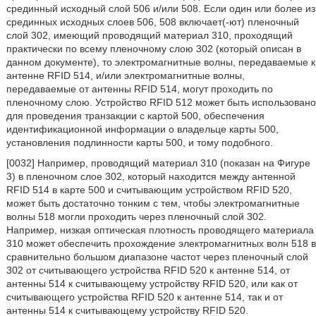
срединный исходный слой 506 и/или 508. Если один или более из
срединных исходных слоев 506, 508 включает(-ют) пленочный
слой 302, имеющий проводящий материал 310, проходящий
практически по всему пленочному слою 302 (который описан в
данном документе), то электромагнитные волны, передаваемые к
антенне RFID 514, и/или электромагнитные волны,
передаваемые от антенны RFID 514, могут проходить по
пленочному слою. Устройство RFID 512 может быть использовано
для проведения транзакции с картой 500, обеспечения
идентификационной информации о владельце карты 500,
установления подлинности карты 500, и тому подобного.
[0032] Например, проводящий материал 310 (показан на Фигуре
3) в пленочном слое 302, который находится между антенной
RFID 514 в карте 500 и считывающим устройством RFID 520,
может быть достаточно тонким с тем, чтобы электромагнитные
волны 518 могли проходить через пленочный слой 302.
Например, низкая оптическая плотность проводящего материала
310 может обеспечить прохождение электромагнитных волн 518 в
сравнительно большом диапазоне частот через пленочный слой
302 от считывающего устройства RFID 520 к антенне 514, от
антенны 514 к считывающему устройству RFID 520, или как от
считывающего устройства RFID 520 к антенне 514, так и от
антенны 514 к считывающему устройству RFID 520.