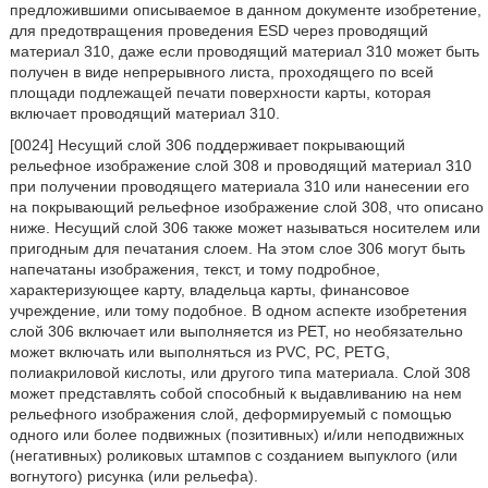
предложившими описываемое в данном документе изобретение,
для предотвращения проведения ESD через проводящий
материал 310, даже если проводящий материал 310 может быть
получен в виде непрерывного листа, проходящего по всей
площади подлежащей печати поверхности карты, которая
включает проводящий материал 310.
[0024] Несущий слой 306 поддерживает покрывающий
рельефное изображение слой 308 и проводящий материал 310
при получении проводящего материала 310 или нанесении его
на покрывающий рельефное изображение слой 308, что описано
ниже. Несущий слой 306 также может называться носителем или
пригодным для печатания слоем. На этом слое 306 могут быть
напечатаны изображения, текст, и тому подробное,
характеризующее карту, владельца карты, финансовое
учреждение, или тому подобное. В одном аспекте изобретения
слой 306 включает или выполняется из PET, но необязательно
может включать или выполняться из PVC, PC, PETG,
полиакриловой кислоты, или другого типа материала. Слой 308
может представлять собой способный к выдавливанию на нем
рельефного изображения слой, деформируемый с помощью
одного или более подвижных (позитивных) и/или неподвижных
(негативных) роликовых штампов с созданием выпуклого (или
вогнутого) рисунка (или рельефа).