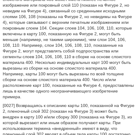
изображение или покровный слой 110 (показан на Фигуре 2, но
невидим на Фигуре 4), связанный со срединными исходными
слоями 106, 108 (показаны на Фигуре 2, но невидимы на Фигуре
4), которые связывают с верхним печатным изображением или
покровным слоем 104. Секции слоев 104, 106, 108, 110, которые
включены в карту 100, показанную на Фигуре 2, могут быть
меньше (например, не такими широкими), чем слои 104, 106,
108, 110. Например, слои 104, 106, 108, 110, показанные на
Фигуре 2, могут представлять собой подпространства или
сегменты слоев 104, 106, 108, 110 в сборке на основе слоистого
материала 400. Несколько индивидуальных карт 100 могут быть
вырезаны из сборки на основе слоистого материала 400.
Например, карты 100 могут быть вырезаны по всей толщине
сборки на основе слоистого материала 400. Число и/или
расположение карт 100, показанные на Фигуре 4, предоставлены
лишь в качестве одного неограничивающего изобретение
примера.
[0027] Возвращаясь к описанию карты 100, показанной на Фигуре
2, пленочный слой 302 (показан на Фигуре 3) может быть
внедрен в карту 100 и/или сборку 300 (показана на Фигуре 3), из
которой вырезают или иным образом получают карты. При
использовании термина «внедренный» имеют в виду, что
пленочный слой 302 вводят в объем тела карты 100 достаточно