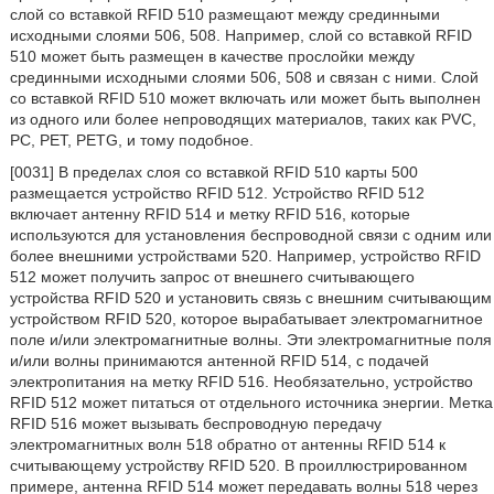
слой со вставкой RFID 510 размещают между срединными
исходными слоями 506, 508. Например, слой со вставкой RFID
510 может быть размещен в качестве прослойки между
срединными исходными слоями 506, 508 и связан с ними. Слой
со вставкой RFID 510 может включать или может быть выполнен
из одного или более непроводящих материалов, таких как PVC,
PC, PET, PETG, и тому подобное.
[0031] В пределах слоя со вставкой RFID 510 карты 500
размещается устройство RFID 512. Устройство RFID 512
включает антенну RFID 514 и метку RFID 516, которые
используются для установления беспроводной связи с одним или
более внешними устройствами 520. Например, устройство RFID
512 может получить запрос от внешнего считывающего
устройства RFID 520 и установить связь с внешним считывающим
устройством RFID 520, которое вырабатывает электромагнитное
поле и/или электромагнитные волны. Эти электромагнитные поля
и/или волны принимаются антенной RFID 514, с подачей
электропитания на метку RFID 516. Необязательно, устройство
RFID 512 может питаться от отдельного источника энергии. Метка
RFID 516 может вызывать беспроводную передачу
электромагнитных волн 518 обратно от антенны RFID 514 к
считывающему устройству RFID 520. В проиллюстрированном
примере, антенна RFID 514 может передавать волны 518 через