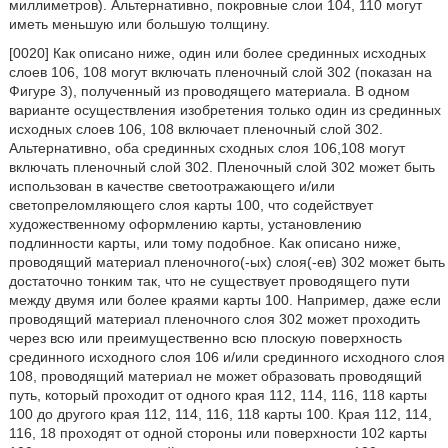
миллиметров). Альтернативно, покровные слои 104, 110 могут
иметь меньшую или большую толщину.
[0020] Как описано ниже, один или более срединных исходных
слоев 106, 108 могут включать пленочный слой 302 (показан на
Фигуре 3), полученный из проводящего материала. В одном
варианте осуществления изобретения только один из срединных
исходных слоев 106, 108 включает пленочный слой 302.
Альтернативно, оба срединных сходных слоя 106,108 могут
включать пленочный слой 302. Пленочный слой 302 может быть
использован в качестве светоотражающего и/или
светопреломляющего слоя карты 100, что содействует
художественному оформлению карты, установлению
подлинности карты, или тому подобное. Как описано ниже,
проводящий материал пленочного(-ых) слоя(-ев) 302 может быть
достаточно тонким так, что не существует проводящего пути
между двумя или более краями карты 100. Например, даже если
проводящий материал пленочного слоя 302 может проходить
через всю или преимущественно всю плоскую поверхность
срединного исходного слоя 106 и/или срединного исходного слоя
108, проводящий материал не может образовать проводящий
путь, который проходит от одного края 112, 114, 116, 118 карты
100 до другого края 112, 114, 116, 118 карты 100. Края 112, 114,
116, 18 проходят от одной стороны или поверхности 102 карты