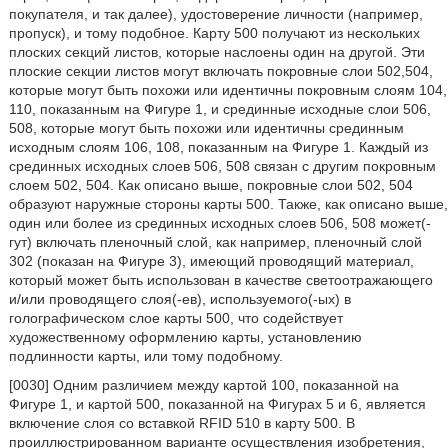
покупателя, и так далее), удостоверение личности (например,
пропуск), и тому подобное. Карту 500 получают из нескольких
плоских секций листов, которые наслоены один на другой. Эти
плоские секции листов могут включать покровные слои 502,504,
которые могут быть похожи или идентичны покровным слоям 104,
110, показанным на Фигуре 1, и срединные исходные слои 506,
508, которые могут быть похожи или идентичны срединным
исходным слоям 106, 108, показанным на Фигуре 1. Каждый из
срединных исходных слоев 506, 508 связан с другим покровным
слоем 502, 504. Как описано выше, покровные слои 502, 504
образуют наружные стороны карты 500. Также, как описано выше,
один или более из срединных исходных слоев 506, 508 может(-
гут) включать пленочный слой, как например, пленочный слой
302 (показан на Фигуре 3), имеющий проводящий материал,
который может быть использован в качестве светоотражающего
и/или проводящего слоя(-ев), используемого(-ых) в
голографическом слое карты 500, что содействует
художественному оформлению карты, установлению
подлинности карты, или тому подобному.
[0030] Одним различием между картой 100, показанной на
Фигуре 1, и картой 500, показанной на Фигурах 5 и 6, является
включение слоя со вставкой RFID 510 в карту 500. В
проиллюстрированном варианте осуществления изобретения,