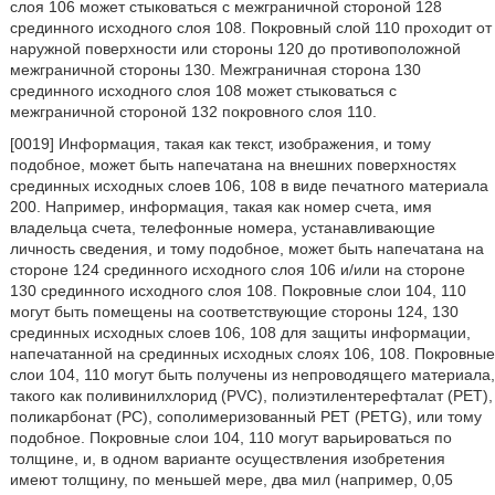
слоя 106 может стыковаться с межграничной стороной 128
срединного исходного слоя 108. Покровный слой 110 проходит от
наружной поверхности или стороны 120 до противоположной
межграничной стороны 130. Межграничная сторона 130
срединного исходного слоя 108 может стыковаться с
межграничной стороной 132 покровного слоя 110.
[0019] Информация, такая как текст, изображения, и тому
подобное, может быть напечатана на внешних поверхностях
срединных исходных слоев 106, 108 в виде печатного материала
200. Например, информация, такая как номер счета, имя
владельца счета, телефонные номера, устанавливающие
личность сведения, и тому подобное, может быть напечатана на
стороне 124 срединного исходного слоя 106 и/или на стороне
130 срединного исходного слоя 108. Покровные слои 104, 110
могут быть помещены на соответствующие стороны 124, 130
срединных исходных слоев 106, 108 для защиты информации,
напечатанной на срединных исходных слоях 106, 108. Покровные
слои 104, 110 могут быть получены из непроводящего материала,
такого как поливинилхлорид (PVC), полиэтилентерефталат (PET),
поликарбонат (PC), сополимеризованный PET (PETG), или тому
подобное. Покровные слои 104, 110 могут варьироваться по
толщине, и, в одном варианте осуществления изобретения
имеют толщину, по меньшей мере, два мил (например, 0,05