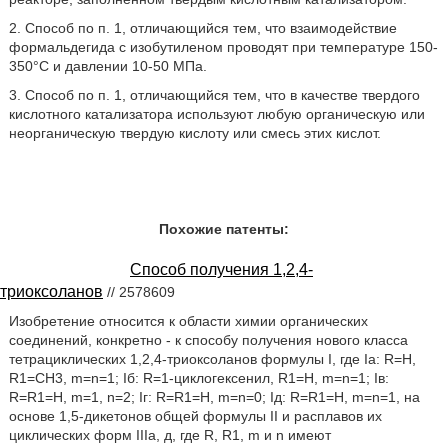
2. Способ по п. 1, отличающийся тем, что взаимодействие
формальдегида с изобутиленом проводят при температуре 150-
350°С и давлении 10-50 МПа.
3. Способ по п. 1, отличающийся тем, что в качестве твердого
кислотного катализатора используют любую органическую или
неорганическую твердую кислоту или смесь этих кислот.
Похожие патенты:
Способ получения 1,2,4-
триоксоланов
// 2578609
Изобретение относится к области химии органических
соединений, конкретно - к способу получения нового класса
тетрациклических 1,2,4-триоксоланов формулы I, где Ia: R=H,
R1=CH3, m=n=1; Iб: R=1-циклогексенил, R1=H, m=n=1; Iв:
R=R1=H, m=1, n=2; Iг: R=R1=H, m=n=0; Iд: R=R1=H, m=n=1, на
основе 1,5-дикетонов общей формулы II и расплавов их
циклических форм IIIа, д, где R, R1, m и n имеют