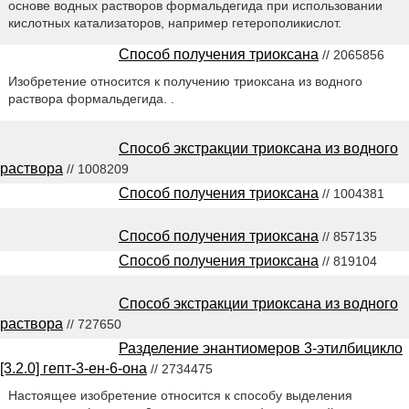
основе водных растворов формальдегида при использовании
кислотных катализаторов, например гетерополикислот.
Способ получения триоксана
// 2065856
Изобретение относится к получению триоксана из водного
раствора формальдегида. .
Способ экстракции триоксана из водного
раствора
// 1008209
Способ получения триоксана
// 1004381
Способ получения триоксана
// 857135
Способ получения триоксана
// 819104
Способ экстракции триоксана из водного
раствора
// 727650
Разделение энантиомеров 3-этилбицикло
[3.2.0] гепт-3-ен-6-она
// 2734475
Настоящее изобретение относится к способу выделения