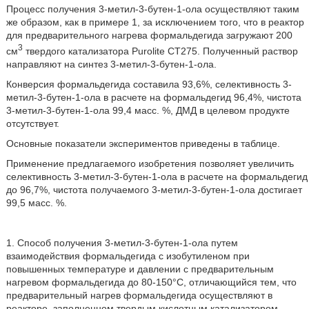
Процесс получения 3-метил-3-бутен-1-ола осуществляют таким
же образом, как в примере 1, за исключением того, что в реактор
для предварительного нагрева формальдегида загружают 200
3
см
твердого катализатора Purolite СТ275. Полученный раствор
направляют на синтез 3-метил-3-бутен-1-ола.
Конверсия формальдегида составила 93,6%, селективность 3-
метил-3-бутен-1-ола в расчете на формальдегид 96,4%, чистота
3-метил-3-бутен-1-ола 99,4 масс. %, ДМД в целевом продукте
отсутствует.
Основные показатели экспериментов приведены в таблице.
Применение предлагаемого изобретения позволяет увеличить
селективность 3-метил-3-бутен-1-ола в расчете на формальдегид
до 96,7%, чистота получаемого 3-метил-3-бутен-1-ола достигает
99,5 масс. %.
1. Способ получения 3-метил-3-бутен-1-ола путем
взаимодействия формальдегида с изобутиленом при
повышенных температуре и давлении с предварительным
нагревом формальдегида до 80-150°С, отличающийся тем, что
предварительный нагрев формальдегида осуществляют в
реакторе, заполненном твердым кислотным катализатором.