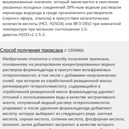
вышеуказанные значения; который заключается в окислении
указанных исходных соединений 28%-ным водным раствором
пероксида водорода в среде органического растворителя
(серного эфира, этанола) в присутствии каталитических
количеств кислоты (HCI, H2SO4) или BF3·OEt2 при комнатной
температуре при мольном соотношении 1,5-
дикетон:H2O2=1:1.5-3.
Способ получения триоксана
// 2359966
Изобретение относится к способу получения триоксана,
основанному на реагировании концентрированных водных
растворов формальдегида в присутствии вольфрамовых
гетерополикислот, в том числе с добавками неорганических
солей, при котором из отработанной реакционной массы
регенерируют гетерополикислоту, содержащийся в
отработанной реакционной массе формальдегид удаляют
отгонкой с использованием воды в качестве экстрактивного
агента, полученный водный раствор гетерополикислоты
упаривают и после удаления формальдегида добавляют
кислоту, которую выбирают из следующего ряда: азотная
кислота, серная кислота, соляная кислота, фосфорная кислота,
катионит, затем добавляют экстрагент, в качестве которого