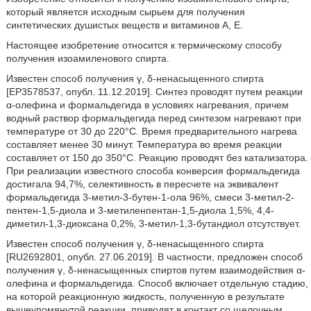
который является исходным сырьем для получения
синтетических душистых веществ и витаминов А, Е.
Настоящее изобретение относится к термическому способу
получения изоамиленового спирта.
Известен способ получения γ, δ-ненасыщенного спирта
[ЕР3578537, опубл. 11.12.2019]. Синтез проводят путем реакции
α-олефина и формальдегида в условиях нагревания, причем
водный раствор формальдегида перед синтезом нагревают при
температуре от 30 до 220°С. Время предварительного нагрева
составляет менее 30 минут. Температура во время реакции
составляет от 150 до 350°С. Реакцию проводят без катализатора.
При реализации известного способа конверсия формальдегида
достигала 94,7%, селективность в пересчете на эквивалент
формальдегида 3-метил-3-бутен-1-ола 96%, смеси 3-метил-2-
пентен-1,5-диола и 3-метиленпентан-1,5-диола 1,5%, 4,4-
диметил-1,3-диоксана 0,2%, 3-метил-1,3-бутандиол отсутствует.
Известен способ получения γ, δ-ненасыщенного спирта
[RU2692801, опубл. 27.06.2019]. В частности, предложен способ
получения γ, δ-ненасыщенных спиртов путем взаимодействия α-
олефина и формальдегида. Способ включает отдельную стадию,
на которой реакционную жидкость, полученную в результате
вышеупомянутой реакции, приводят в контакт со щелочным