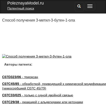
PoleznayaModel.ru
Патентный поиск
Способ получения 3-метил-3-бутен-1-ола
Авторы патента:
C07D323/06
- триоксан
C07C45/85
- обработкой, приводящей к химической модификации
(хемосорбцией C07C 45/79)
C07C33/025
- только с одной двойной связью
C07C29/38
- реакцией с альдегидами или кетонами