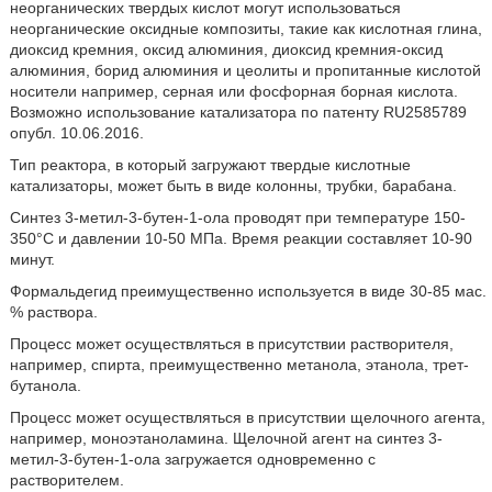
неорганических твердых кислот могут использоваться
неорганические оксидные композиты, такие как кислотная глина,
диоксид кремния, оксид алюминия, диоксид кремния-оксид
алюминия, борид алюминия и цеолиты и пропитанные кислотой
носители например, серная или фосфорная борная кислота.
Возможно использование катализатора по патенту RU2585789
опубл. 10.06.2016.
Тип реактора, в который загружают твердые кислотные
катализаторы, может быть в виде колонны, трубки, барабана.
Синтез 3-метил-3-бутен-1-ола проводят при температуре 150-
350°С и давлении 10-50 МПа. Время реакции составляет 10-90
минут.
Формальдегид преимущественно используется в виде 30-85 мас.
% раствора.
Процесс может осуществляться в присутствии растворителя,
например, спирта, преимущественно метанола, этанола, трет-
бутанола.
Процесс может осуществляться в присутствии щелочного агента,
например, моноэтаноламина. Щелочной агент на синтез 3-
метил-3-бутен-1-ола загружается одновременно с
растворителем.