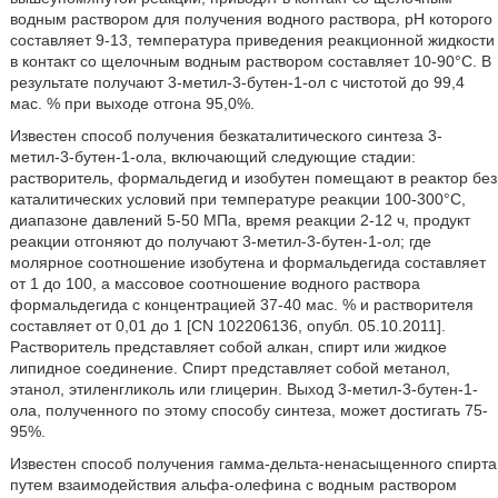
водным раствором для получения водного раствора, рН которого
составляет 9-13, температура приведения реакционной жидкости
в контакт со щелочным водным раствором составляет 10-90°С. В
результате получают 3-метил-3-бутен-1-ол с чистотой до 99,4
мас. % при выходе отгона 95,0%.
Известен способ получения безкаталитического синтеза 3-
метил-3-бутен-1-ола, включающий следующие стадии:
растворитель, формальдегид и изобутен помещают в реактор без
каталитических условий при температуре реакции 100-300°С,
диапазоне давлений 5-50 МПа, время реакции 2-12 ч, продукт
реакции отгоняют до получают 3-метил-3-бутен-1-ол; где
молярное соотношение изобутена и формальдегида составляет
от 1 до 100, а массовое соотношение водного раствора
формальдегида с концентрацией 37-40 мас. % и растворителя
составляет от 0,01 до 1 [CN 102206136, опубл. 05.10.2011].
Растворитель представляет собой алкан, спирт или жидкое
липидное соединение. Спирт представляет собой метанол,
этанол, этиленгликоль или глицерин. Выход 3-метил-3-бутен-1-
ола, полученного по этому способу синтеза, может достигать 75-
95%.
Известен способ получения гамма-дельта-ненасыщенного спирта
путем взаимодействия альфа-олефина с водным раствором