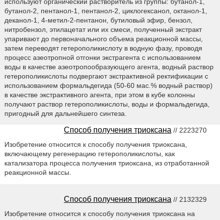
используют органический растворитель из группы: бутанол-1,
бутанол-2, пентанол-1, пентанол-2, циклогексанол, октанол-1,
деканол-1, 4-метил-2-пентанон, бутиловый эфир, бензол,
нитробензол, этилацетат или их смеси, полученный экстракт
упаривают до первоначального объема реакционной массы,
затем переводят гетерополикислоту в водную фазу, проводя
процесс азеотропной отгонки экстрагента с использованием
воды в качестве азеотропообразующего агента, водный раствор
гетерополикислоты подвергают экстрактивной ректификации с
использованием формальдегида (50-60 мас.% водный раствор)
в качестве экстрактивного агента, при этом в кубе колонны
получают раствор гетерополикислоты, воды и формальдегида,
пригодный для дальнейшего синтеза.
Способ получения триоксана
// 2223270
Изобретение относится к способу получения триоксана,
включающему регенерацию гетерополикислоты, как
катализатора процесса получения триоксана, из отработанной
реакционной массы.
Способ получения триоксана
// 2132329
Изобретение относится к способу получения триоксана на