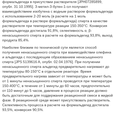
формальдегида в присутствии растворителя [JPH07285899,
опубл. 31.10.1995]. 3-метил-3-бутен-1-ол получают
взаимодействием изобутена с водным раствором формальдегида
с использованием 2-20 моль (в расчете на 1 моль
формальдегида в растворе формальдегида) спирта в качестве
растворителя при температуре реакции 150-350°С. Конверсия
формальдегида достигала 91,8%, селективность α, β-
ненасыщенного спирта в расчете на формальдегид 93,8%, выход
продукта 85,4%.
Наиболее близким по технической сути является способ
получения ненасыщенного спирта при взаимодействии олефина
и альдегида с последующим образованием ненасыщенного
спирта [JPS 5139616 A, опубл. 02.04.1976]. При получении
ненасыщенного спирта альдегид предварительно нагревают до
температуры 80-150°С в отдельном реакторе. Время
предварительного нагрева зависит от температуры и может быть
от 1 минуты ненасыщенного спирта проводится при температуре
150-400°С, в течение от 1 минуты до 60 часов, предпочтительно
от 110 минут до 5 часов, давление в процессе реакции должно
быть достаточным для поддержания реакционной смеси в жидкой
фазе. В реакционной среде может присутствовать растворитель.
Селективность процесса в расчете на формальдегид достигала
93,5%, конверсия 90,5%.