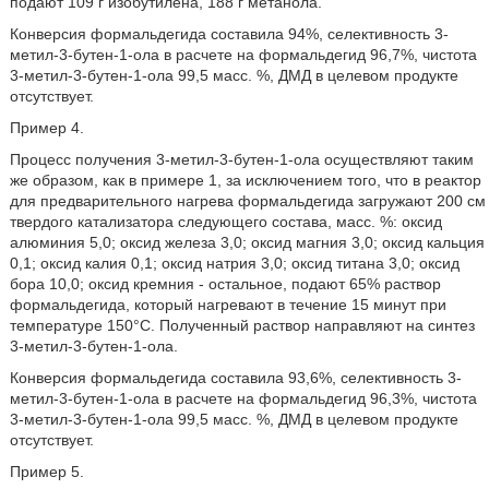
подают 109 г изобутилена, 188 г метанола.
Конверсия формальдегида составила 94%, селективность 3-
метил-3-бутен-1-ола в расчете на формальдегид 96,7%, чистота
3-метил-3-бутен-1-ола 99,5 масс. %, ДМД в целевом продукте
отсутствует.
Пример 4.
Процесс получения 3-метил-3-бутен-1-ола осуществляют таким
же образом, как в примере 1, за исключением того, что в реактор
для предварительного нагрева формальдегида загружают 200 см
твердого катализатора следующего состава, масс. %: оксид
алюминия 5,0; оксид железа 3,0; оксид магния 3,0; оксид кальция
0,1; оксид калия 0,1; оксид натрия 3,0; оксид титана 3,0; оксид
бора 10,0; оксид кремния - остальное, подают 65% раствор
формальдегида, который нагревают в течение 15 минут при
температуре 150°С. Полученный раствор направляют на синтез
3-метил-3-бутен-1-ола.
Конверсия формальдегида составила 93,6%, селективность 3-
метил-3-бутен-1-ола в расчете на формальдегид 96,3%, чистота
3-метил-3-бутен-1-ола 99,5 масс. %, ДМД в целевом продукте
отсутствует.
Пример 5.